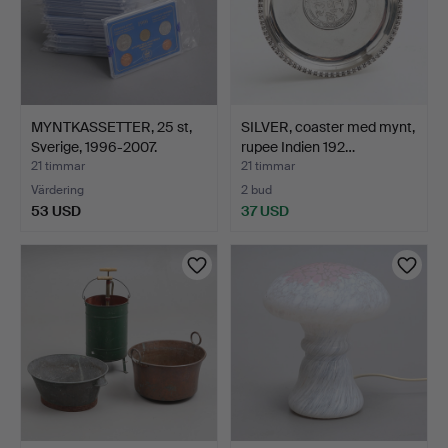
MYNTKASSETTER, 25 st,
SILVER, coaster med mynt,
Sverige, 1996-2007.
rupee Indien 192…
21 timmar
21 timmar
Värdering
2 bud
53 USD
37 USD