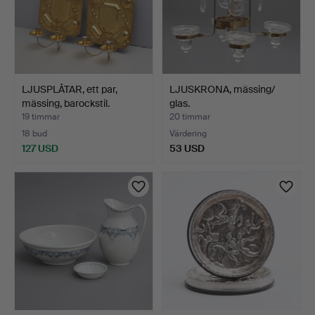
LJUSPLÅTAR, ett par,
LJUSKRONA, mässing/
mässing, barockstil.
glas.
19 timmar
20 timmar
18 bud
Värdering
127 USD
53 USD