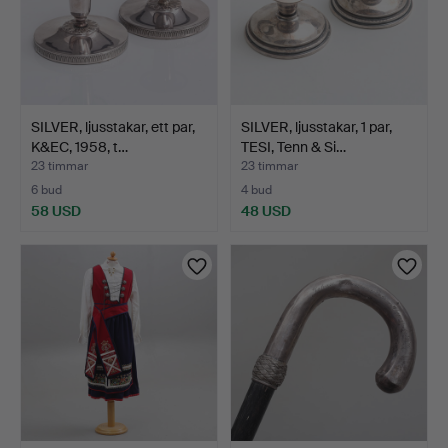
SILVER, ljusstakar, ett par,
SILVER, ljusstakar, 1 par,
K&EC, 1958, t…
TESI, Tenn & Si…
23 timmar
23 timmar
6 bud
4 bud
58 USD
48 USD