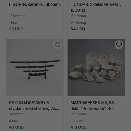
FIGURIN, keramik, Elbogen.
HUNDAR, 3 delar, vitmetall,
1900-tal.
12 timmar
13 timmar
1 bud
Värdering
32 USD
64 USD
PRYDNADSSVÄRD, 3
MAT/KAFFESERVIS, 98
stycken med ställning, As…
delar, "Pompadour", Ro…
14 timmar
15 timmar
4 bud
38 bud
43 USD
418 USD