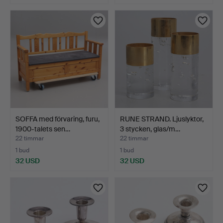
SOFFA med förvaring, furu,
RUNE STRAND. Ljuslyktor,
1900-talets sen…
3 stycken, glas/m…
22 timmar
22 timmar
1 bud
1 bud
32 USD
32 USD