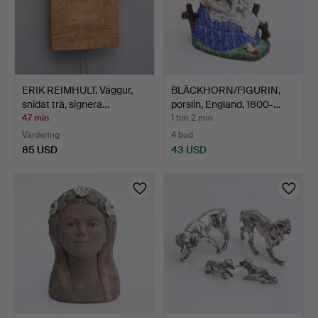
ERIK REIMHULT. Väggur,
BLÄCKHORN/FIGURIN,
snidat trä, signera…
porslin, England, 1800-…
47 min
1 tim 2 min
Värdering
4 bud
85 USD
43 USD