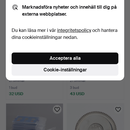
Marknadsföra nyheter och innehåll till dig på
externa webbplatser.
Du kan läsa mer i vår
integritetspolicy
och hantera
dina cookieinställningar nedan.
Acceptera alla
WILLIAM MOORCROFT.
SPEGEL, trä med
Cookie-inställningar
Vas, stengods, Pansies …
bonsdetaljer, nyrenässans.
21 timmar
21 timmar
1 bud
3 bud
32 USD
43 USD