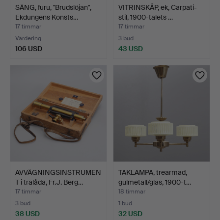
SÄNG, furu, "Brudslöjan",
VITRINSKÅP, ek, Carpati-
Ekdungens Konsts…
stil, 1900-talets …
17 timmar
17 timmar
Värdering
3 bud
106 USD
43 USD
AVVÄGNINGSINSTRUMEN
TAKLAMPA, trearmad,
T i trälåda, Fr.J. Berg…
gulmetall/glas, 1900-t…
17 timmar
18 timmar
3 bud
1 bud
38 USD
32 USD