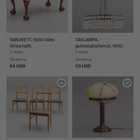
TABURETT, 1900-tales
TAKLAMPA,
första hälft.
gulmetall/prismor, 1900-
talets a…
3 dagar
3 dagar
Värdering
Värdering
64 USD
53 USD