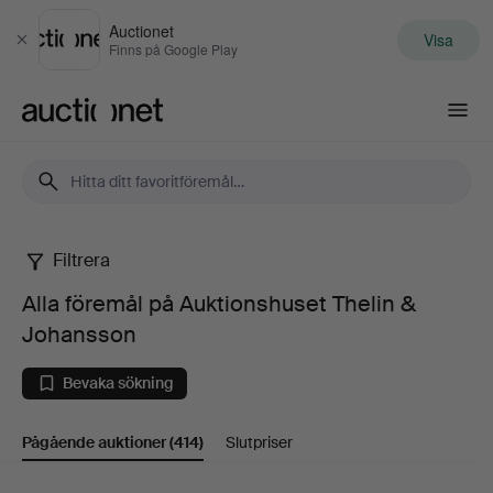
Auctionet
Visa
Stäng
Finns på Google Play
Auctionet.com
Filtrera
Alla
Alla föremål på Auktionshuset Thelin &
föremål
Johansson
på
Bevaka sökning
Auktionshuset
Pågående auktioner
(414)
Slutpriser
Thelin