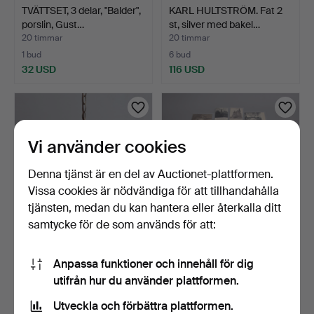
TVÄTTSET, 3 delar, "Balder",
KARL HULTSTRÖM. Fat 2
porslin, Gust…
st, silver med bakel…
20 timmar
20 timmar
1 bud
6 bud
32 USD
116 USD
Vi använder cookies
Denna tjänst är en del av Auctionet-plattformen.
Vissa cookies är nödvändiga för att tillhandahålla
tjänsten, medan du kan hantera eller återkalla ditt
samtycke för de som används för att:
TAKLAMPA, glas, tiffanystil,
VYKORT, 28 st, fotografier,
1900-talets a…
Växjö/Kronober…
Anpassa funktioner och innehåll för dig
21 timmar
21 timmar
utifrån hur du använder plattformen.
7 bud
Värdering
64 USD
53 USD
Utveckla och förbättra plattformen.