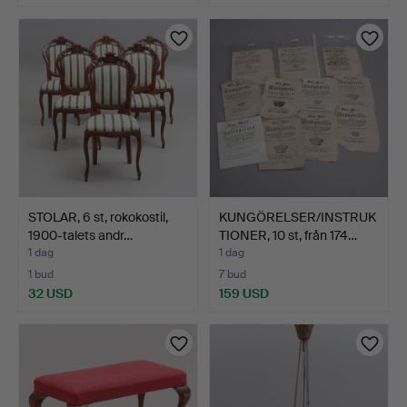
STOLAR, 6 st, rokokostil,
KUNGÖRELSER/INSTRUK
1900-talets andr…
TIONER, 10 st, från 174…
1 dag
1 dag
1 bud
7 bud
32 USD
159 USD