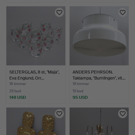
SELTERGLAS, 8 st, "Maja",
ANDERS PEHRSON.
Eva Englund, Orr…
Taklampa, "Bumlingen", vit…
18 timmar
19 timmar
23 bud
13 bud
148 USD
95 USD