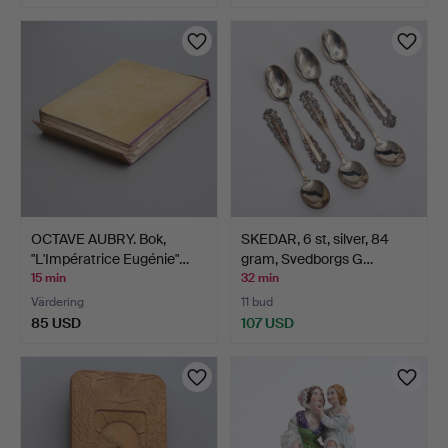
OCTAVE AUBRY. Bok,
SKEDAR, 6 st, silver, 84
"L'Impératrice Eugénie"…
gram, Svedborgs G…
15 min
32 min
Värdering
11 bud
85 USD
107 USD