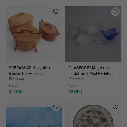
SVEPASKAR, 3 st, olika
GLASFÖREMÅL, Vicke
träslag bla ek, kör…
Lindstrand, Paul Kedelv…
15 timmar
16 timmar
1 bud
1 bud
32 USD
32 USD