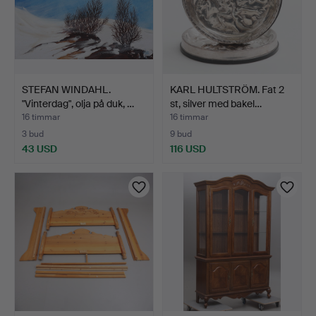
STEFAN WINDAHL.
KARL HULTSTRÖM. Fat 2
"Vinterdag", olja på duk, …
st, silver med bakel…
16 timmar
16 timmar
3 bud
9 bud
43 USD
116 USD