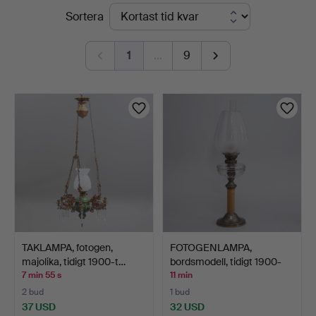
Pågående
Sortera
&
auktioner
Johansson
1
…
9
TAKLAMPA, fotogen,
FOTOGENLAMPA,
majolika, tidigt 1900-t…
bordsmodell, tidigt 1900-
tal.
7 min 55 s
11 min
2 bud
1 bud
37 USD
32 USD