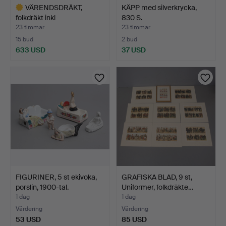
VÄRENDSDRÄKT,
KÄPP med silverkrycka,
folkdräkt inkl
830 S.
silversmycken…
23 timmar
23 timmar
15 bud
2 bud
633 USD
37 USD
Utvalt
föremål
FIGURINER, 5 st ekivoka,
GRAFISKA BLAD, 9 st,
porslin, 1900-tal.
Uniformer, folkdräkte…
1 dag
1 dag
Värdering
Värdering
53 USD
85 USD