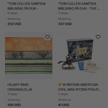
*TOM CULLEN SAMTIDA
*TOM CULLEN SAMTIDA
MÅLNING PÅ DUK -
MÅLNING PÅ DUK - 'THE …
'ANNA…
3 dagar
3 dagar
Värdering
Värdering
202 USD
337 USD
HILARY BAIN
W BRITAIN AMERICAN
ORIGINALOLJA
CIVIL WAR #17288 PHILIP…
MONTPELIER GARDEN…
3 dagar
3 dagar
Värdering
Värdering
108 USD
41 USD