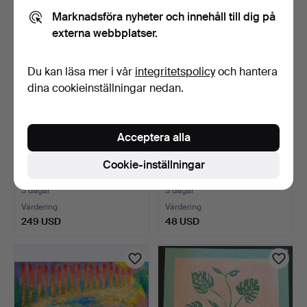
Marknadsföra nyheter och innehåll till dig på
externa webbplatser.
Du kan läsa mer i vår
integritetspolicy
och hantera
dina cookieinställningar nedan.
Acceptera alla
*TOM CULLEN SAMTIDA
2 st W BRITAIN AMERICAN
Cookie-inställningar
MÅLNING PÅ DUK -
CIVIL WAR #17006/7…
'SOME…
3 dagar
3 dagar
Värdering
Värdering
249 USD
48 USD