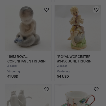
*1952 ROYAL
*ROYAL WORCESTER
COPENHAGEN FIGURIN
#3456 JUNE FIGURIN.
DEN LILLA H…
2 dagar
2 dagar
Värdering
Värdering
41 USD
54 USD