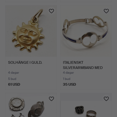
SOLHÄNGE I GULD.
ITALIENSKT
SILVERARMBAND MED
DETALJER I BL…
4 dagar
4 dagar
5 bud
1 bud
61 USD
35 USD