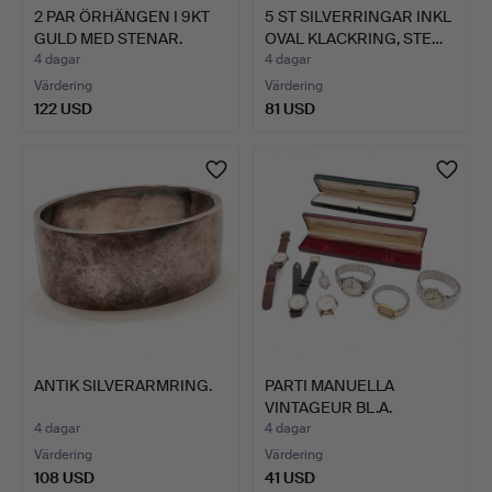
2 PAR ÖRHÄNGEN I 9KT
5 ST SILVERRINGAR INKL
GULD MED STENAR.
OVAL KLACKRING, STE…
4 dagar
4 dagar
Värdering
Värdering
122 USD
81 USD
ANTIK SILVERARMRING.
PARTI MANUELLA
VINTAGEUR BL.A.
INGERSOLL M…
4 dagar
4 dagar
Värdering
Värdering
108 USD
41 USD