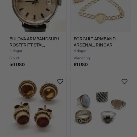
BULOVA ARMBANDSUR I
FÖRGULT ARMBAND
ROSTFRITT STÅL,
ARSENAL, RINGAR
MANUEL…
CHELSEA & …
4 dagar
4 dagar
3 bud
Värdering
50 USD
81 USD