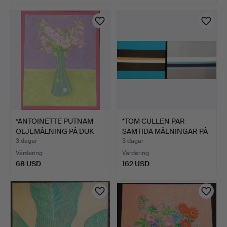
Utvalt
föremål
*ANTOINETTE PUTNAM
*TOM CULLEN PAR
OLJEMÅLNING PÅ DUK
SAMTIDA MÅLNINGAR PÅ
'CHE…
DUK.
3 dagar
3 dagar
Värdering
Värdering
68 USD
162 USD