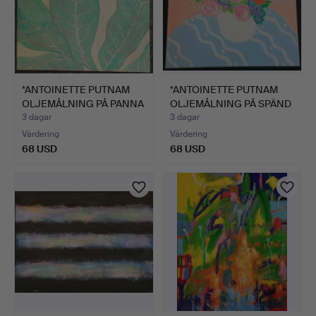
*ANTOINETTE PUTNAM
*ANTOINETTE PUTNAM
OLJEMÅLNING PÅ PANNA
OLJEMÅLNING PÅ SPÄND
'L…
DU…
3 dagar
3 dagar
Värdering
Värdering
68 USD
68 USD