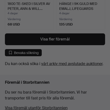
1800 TE-SKED I SILVER AV
HÄNGE I 9K GULD MED
PETER, ANN & WILL…
EMALJ, LIFEGUARDS
CAVA…
4 dagar
4 dagar
Värdering
Värdering
68 USD
135 USD
Visa fler föremål
Bevaka sökning
Du kan också söka i
vårt arkiv med avslutade auktioner
.
Föremål i Storbritannien
Du ser nu bara föremål i Storbritannien. Vi har
transporter till fast pris för alla föremål.
Visa föremål utanför Storbritannien