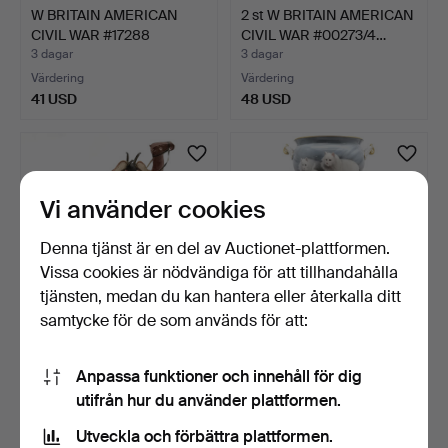
W BRITAIN AMERICAN
2 st W BRITAIN AMERICAN
CIVIL WAR #17288
CIVIL WAR #00273/4…
GEORGE…
3 dagar
3 dagar
Värdering
Värdering
41 USD
48 USD
Vi använder cookies
Denna tjänst är en del av Auctionet-plattformen.
Vissa cookies är nödvändiga för att tillhandahålla
tjänsten, medan du kan hantera eller återkalla ditt
samtycke för de som används för att:
VINTAGE
ROYAL WINTON B AUSTIN
SJÖMANSDOCKA,
JARDINJÄR MED VITA K…
Anpassa funktioner och innehåll för dig
KAMELFIGUR &
3 dagar
3 dagar
utifrån hur du använder plattformen.
APTRUMM…
Värdering
Värdering
41 USD
2 019 USD
Utveckla och förbättra plattformen.