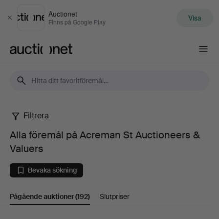
Auctionet
Visa
Stäng
Finns på Google Play
Auctionet.com
Filtrera
Alla
Alla föremål på Acreman St Auctioneers &
föremål
Valuers
på
Bevaka sökning
Acreman
Pågående auktioner
(192)
Slutpriser
St