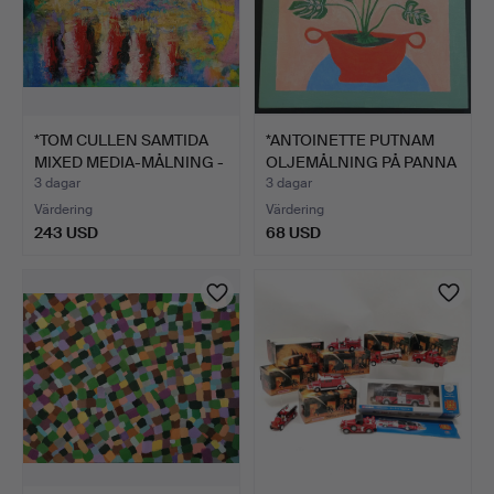
*TOM CULLEN SAMTIDA
*ANTOINETTE PUTNAM
MIXED MEDIA-MÅLNING -
OLJEMÅLNING PÅ PANNA
…
'T…
3 dagar
3 dagar
Värdering
Värdering
243 USD
68 USD