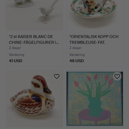
*2 st KAISER BLANC DE
*ORIENTALISK KOPP OCH
CHINE-FÅGELFIGURER i…
TREMBLEUSE-FAT.
2 dagar
2 dagar
Värdering
Värdering
41 USD
48 USD