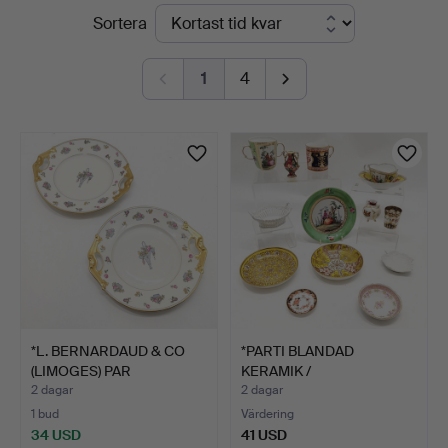
Pågående
Sortera
Auctioneers
auktioner
&
1
4
Valuers
*L. BERNARDAUD & CO
*PARTI BLANDAD
(LIMOGES) PAR
KERAMIK /
TALLRIKA…
PRYDNADSFÖREMÅL.
2 dagar
2 dagar
1 bud
Värdering
34 USD
41 USD