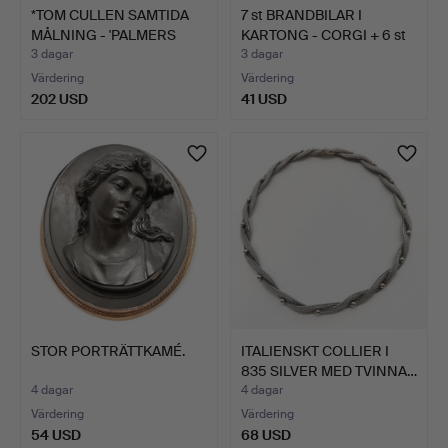
*TOM CULLEN SAMTIDA
7 st BRANDBILAR I
MÅLNING - 'PALMERS
KARTONG - CORGI + 6 st
GRE…
M…
3 dagar
3 dagar
Värdering
Värdering
202 USD
41 USD
STOR PORTRÄTTKAMÉ.
ITALIENSKT COLLIER I
835 SILVER MED TVINNA…
4 dagar
4 dagar
Värdering
Värdering
54 USD
68 USD