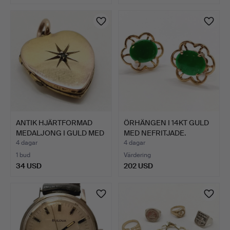
ANTIK HJÄRTFORMAD
ÖRHÄNGEN I 14KT GULD
MEDALJONG I GULD MED
MED NEFRITJADE.
INF…
4 dagar
4 dagar
1 bud
Värdering
34 USD
202 USD