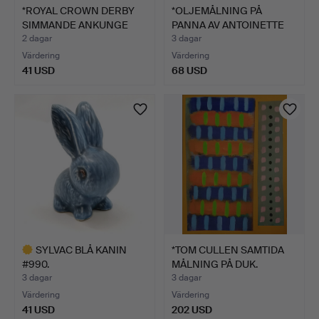
*ROYAL CROWN DERBY
*OLJEMÅLNING PÅ
SIMMANDE ANKUNGE
PANNA AV ANTOINETTE
BREVPR…
PUTNAM…
2 dagar
3 dagar
Värdering
Värdering
41 USD
68 USD
SYLVAC BLÅ KANIN
*TOM CULLEN SAMTIDA
#990.
MÅLNING PÅ DUK.
3 dagar
3 dagar
Värdering
Värdering
41 USD
202 USD