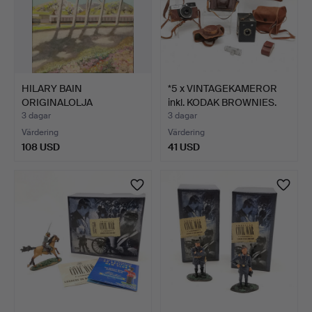
HILARY BAIN
*5 x VINTAGEKAMEROR
ORIGINALOLJA
inkl. KODAK BROWNIES.
PARASOLLTALLAR VE…
3 dagar
3 dagar
Värdering
Värdering
108 USD
41 USD