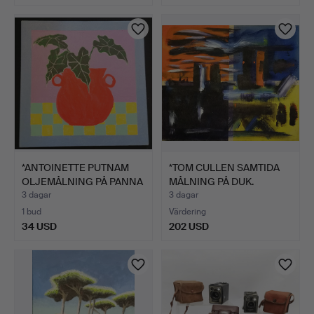
Utvalt
föremål
*ANTOINETTE PUTNAM
*TOM CULLEN SAMTIDA
OLJEMÅLNING PÅ PANNA
MÅLNING PÅ DUK.
'A…
3 dagar
3 dagar
1 bud
Värdering
34 USD
202 USD