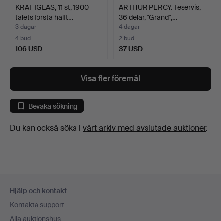
KRÄFTGLAS, 11 st, 1900-
ARTHUR PERCY. Teservis,
talets första hälft…
36 delar, "Grand",…
3 dagar
4 dagar
4 bud
2 bud
106 USD
37 USD
Visa fler föremål
Bevaka sökning
Du kan också söka i
vårt arkiv med avslutade auktioner
.
Sidfotsnavigation
Hjälp och kontakt
Kontakta support
Alla auktionshus