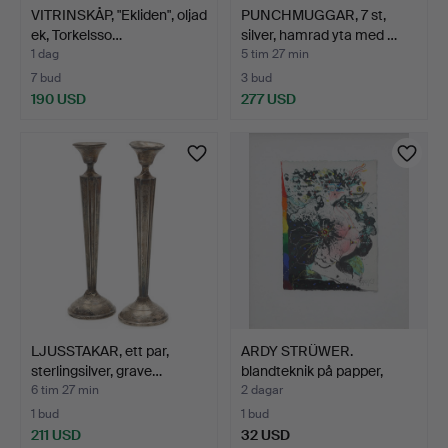
VITRINSKÅP, "Ekliden", oljad
PUNCHMUGGAR, 7 st,
ek, Torkelsso…
silver, hamrad yta med …
1 dag
5 tim 27 min
7 bud
3 bud
190 USD
277 USD
LJUSSTAKAR, ett par,
ARDY STRÜWER.
sterlingsilver, grave…
blandteknik på papper,
"miss…
6 tim 27 min
2 dagar
1 bud
1 bud
211 USD
32 USD