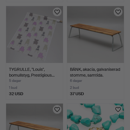
TYGRULLE, "Louis",
BÄNK, akacia, galvaniserad
bomullstyg, Prestigious…
stomme, samtida.
5 dagar
6 dagar
1 bud
2 bud
32 USD
37 USD