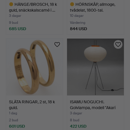
HÄNGE/BROSCH, 18 k
HÖRNSKÅP, allmoge,
guld, snäckskalscamé i …
tvådelat, 1800-tal.
3 dagar
10 dagar
9 bud
Värdering
685 USD
844 USD
Utvalt
Utvalt
föremål
föremål
SLÄTA RINGAR, 2 st, 18 k
ISAMU NOGUCHI.
guld.
Golvlampa, modell "Akari
10…
1 dag
3 dagar
2 bud
8 bud
601 USD
422 USD