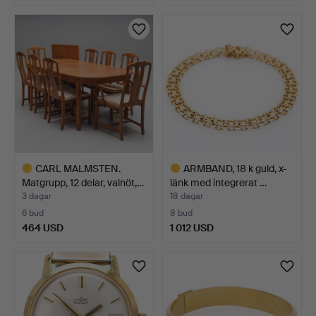
Utvalt
föremål
CARL MALMSTEN.
ARMBAND, 18 k guld, x-
Matgrupp, 12 delar, valnöt,…
länk med integrerat …
3 dagar
18 dagar
6 bud
8 bud
464 USD
1 012 USD
Utvalt
Utvalt
föremål
föremål