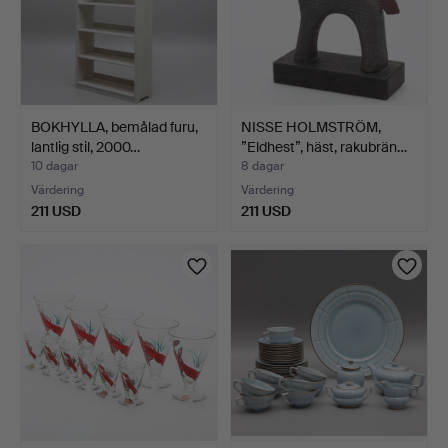
BOKHYLLA, bemålad furu,
NISSE HOLMSTRÖM,
lantlig stil, 2000…
”Eldhest”, häst, rakubrän…
10 dagar
8 dagar
Värdering
Värdering
211 USD
211 USD