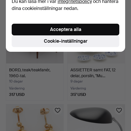
Du kan läsa mer i vår
integritetspolicy
och hantera
dina cookieinställningar nedan.
Acceptera alla
Cookie-inställningar
BORD, teak/teakfanér,
ASSIETTER samt FAT, 12
1960-tal.
delar, porslin, "Mu…
10 dagar
9 dagar
Värdering
Värdering
317 USD
317 USD