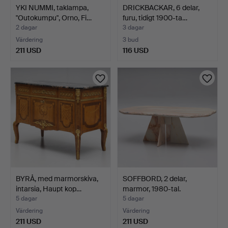
YKI NUMMI, taklampa,
DRICKBACKAR, 6 delar,
"Outokumpu", Orno, Fi…
furu, tidigt 1900-ta…
2 dagar
3 dagar
Värdering
3 bud
211 USD
116 USD
BYRÅ, med marmorskiva,
SOFFBORD, 2 delar,
intarsia, Haupt kop…
marmor, 1980-tal.
5 dagar
5 dagar
Värdering
Värdering
211 USD
211 USD