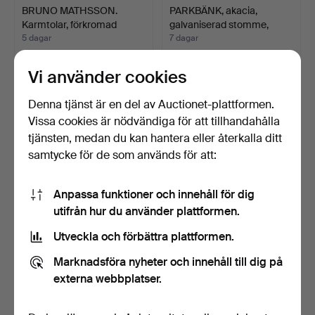
BRUNO MATHSSON.
PARKBÄNK, akacia,
Karmtolar, förkromad
galvaniserad stomme,
benst…
sam…
5 dagar
7 dagar
3 bud
4 bud
175 USD
85 USD
Vi använder cookies
Denna tjänst är en del av Auctionet-plattformen.
Vissa cookies är nödvändiga för att tillhandahålla
tjänsten, medan du kan hantera eller återkalla ditt
samtycke för de som används för att:
Anpassa funktioner och innehåll för dig
utifrån hur du använder plattformen.
Utveckla och förbättra plattformen.
PARKBÄNK, akacia,
HANS-AGNE JAKOBSSON.
galvaniserad stomme,
Bordsfotogenlampa, ba…
Marknadsföra nyheter och innehåll till dig på
sam…
8 dagar
10 dagar
externa webbplatser.
1 bud
Värdering
85 USD
317 USD