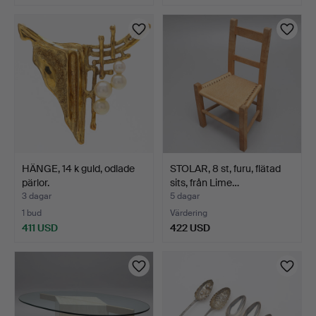
HÄNGE, 14 k guld, odlade
STOLAR, 8 st, furu, flätad
pärlor.
sits, från Lime…
3 dagar
5 dagar
1 bud
Värdering
411 USD
422 USD