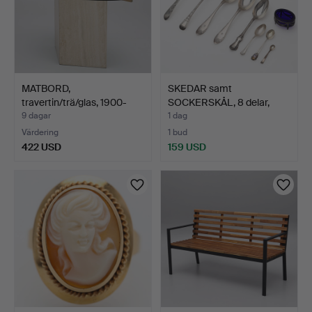
MATBORD,
SKEDAR samt
travertin/trä/glas, 1900-
SOCKERSKÅL, 8 delar,
talets s…
silver, g…
9 dagar
1 dag
Värdering
1 bud
422 USD
159 USD