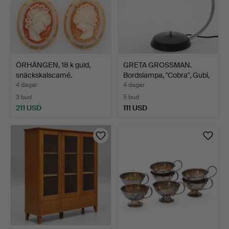
ÖRHÄNGEN, 18 k guld,
GRETA GROSSMAN.
snäckskalscamé.
Bordslampa, "Cobra", Gubi,
…
4 dagar
4 dagar
3 bud
5 bud
211 USD
111 USD