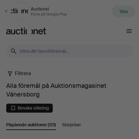
Auctionet
Visa
Stäng
Finns på Google Play
Auctionet.com
Filtrera
Alla
Alla föremål på Auktionsmagasinet
föremål
Vänersborg
på
Bevaka sökning
Auktionsmagasinet
Pågående auktioner
(121)
Slutpriser
Vänersborg