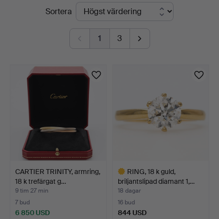
Pågående
Sortera
auktioner
1
3
CARTIER TRINITY, armring,
RING, 18 k guld,
18 k trefärgat g…
briljantslipad diamant 1,…
9 tim 27 min
18 dagar
7 bud
16 bud
6 850 USD
844 USD