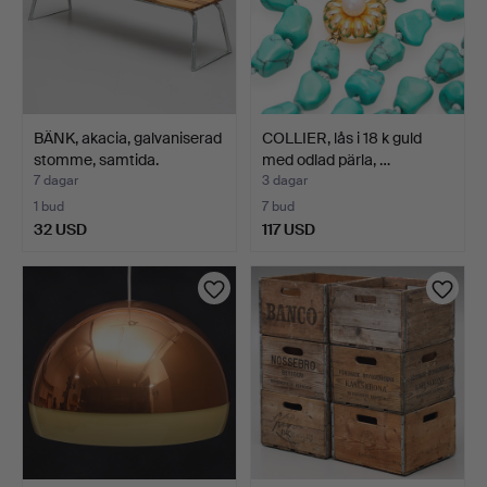
BÄNK, akacia, galvaniserad
COLLIER, lås i 18 k guld
stomme, samtida.
med odlad pärla, …
7 dagar
3 dagar
1 bud
7 bud
32 USD
117 USD