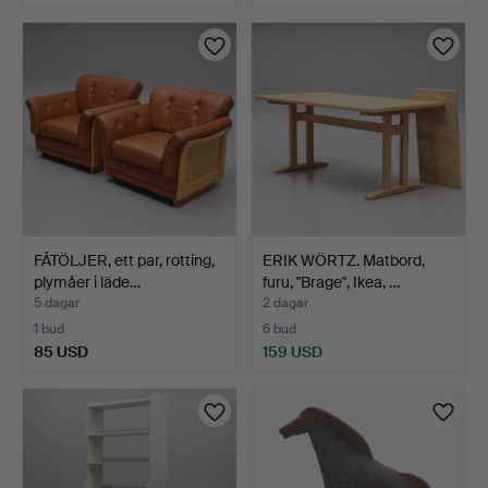
FÅTÖLJER, ett par, rotting,
ERIK WÖRTZ. Matbord,
plymåer i läde…
furu, "Brage", Ikea, …
5 dagar
2 dagar
1 bud
6 bud
85 USD
159 USD