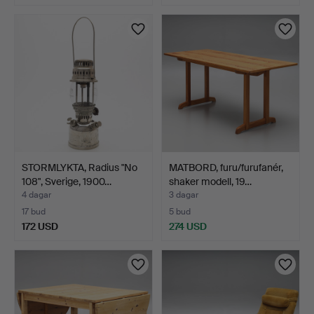
STORMLYKTA, Radius "No
MATBORD, furu/furufanér,
108", Sverige, 1900…
shaker modell, 19…
4 dagar
3 dagar
17 bud
5 bud
172 USD
274 USD