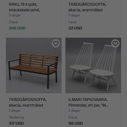
RING, 18 k guld,
TRÄDGÅRDSSOFFA,
snäckskalscamé,
akacia, svartmålad
importstä…
stomme …
3 dagar
7 dagar
3 bud
1 bud
306 USD
32 USD
TRÄDGÅRDSSOFFA,
ILMARI TAPIOVAARA.
akacia, svartmålad
Pinnstolar, ett par, "M…
stomme …
7 dagar
2 dagar
Värdering
3 bud
317 USD
116 USD