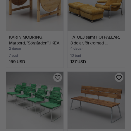
KARIN MOBRING.
FÅTÖLJ samt FOTPALLAR,
Matbord, "Sörgården", IKEA.
3 delar, förkromad …
2 dagar
4 dagar
7 bud
10 bud
169 USD
137 USD