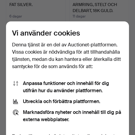
FAT SILVER.
ARMRING, STELT OCH
DELBART, 18K GULD.
6 dagar
11 dagar
9 bud
17 bud
412 USD
1 071 USD
Vi använder cookies
Denna tjänst är en del av Auctionet-plattformen.
Vissa cookies är nödvändiga för att tillhandahålla
tjänsten, medan du kan hantera eller återkalla ditt
samtycke för de som används för att:
Anpassa funktioner och innehåll för dig
utifrån hur du använder plattformen.
Utveckla och förbättra plattformen.
BO BONFILS FÖR GEORG
ARMBAND, FISKBEN, 18K
JENSEN. ARMBANDSUR.
GULD.
Marknadsföra nyheter och innehåll till dig på
M…
4 dagar
8 dagar
externa webbplatser.
9 bud
5 bud
633 USD
739 USD