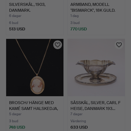
SILVERSKÅL, 1903,
ARMBAND, MODELL
DANMARK.
"BISMARCK", 18K GULD.
6 dagar
1 dag
6 bud
3 bud
513 USD
770 USD
BROSCH/ HÄNGE MED
SÅSSKÅL, SILVER, CARL F
KAMÉ SAMT HALSKEDJA,
HEISE, DANMARK 193…
18K…
5 dagar
7 dagar
3 bud
Värdering
748 USD
633 USD