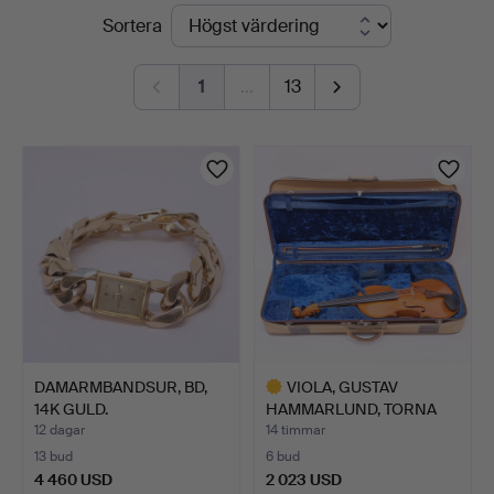
Pågående
Sortera
auktioner
1
…
13
DAMARMBANDSUR, BD,
VIOLA, GUSTAV
14K GULD.
HAMMARLUND, TORNA
HÄLLESTAD …
12 dagar
14 timmar
13 bud
6 bud
4 460 USD
2 023 USD