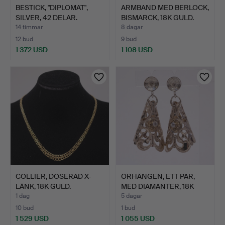
BESTICK, "DIPLOMAT",
ARMBAND MED BERLOCK,
SILVER, 42 DELAR.
BISMARCK, 18K GULD.
14 timmar
8 dagar
12 bud
9 bud
1 372 USD
1 108 USD
COLLIER, DOSERAD X-
ÖRHÄNGEN, ETT PAR,
LÄNK, 18K GULD.
MED DIAMANTER, 18K
VITT…
1 dag
5 dagar
10 bud
1 bud
1 529 USD
1 055 USD