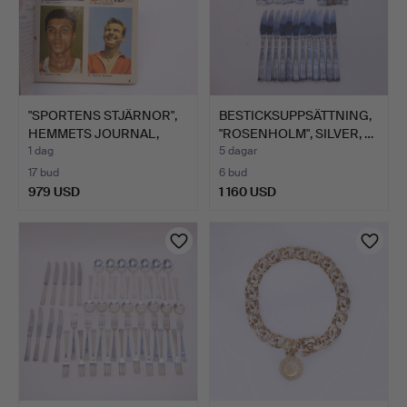
"SPORTENS STJÄRNOR",
BESTICKSUPPSÄTTNING,
HEMMETS JOURNAL,
"ROSENHOLM", SILVER, …
ALBU…
1 dag
5 dagar
17 bud
6 bud
979 USD
1 160 USD