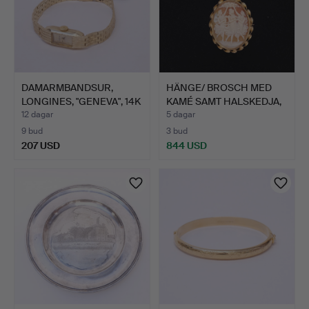
DAMARMBANDSUR,
HÄNGE/ BROSCH MED
LONGINES, "GENEVA", 14K
KAMÉ SAMT HALSKEDJA,
GUL…
18K…
12 dagar
5 dagar
9 bud
3 bud
207 USD
844 USD