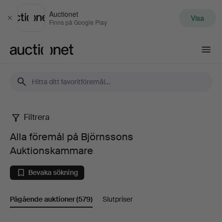
Auctionet
Visa
Stäng
Finns på Google Play
Auctionet.com
Filtrera
Alla
Alla föremål på Björnssons
föremål
Auktionskammare
på
Bevaka sökning
Björnssons
Pågående auktioner
(579)
Slutpriser
Auktionskammare