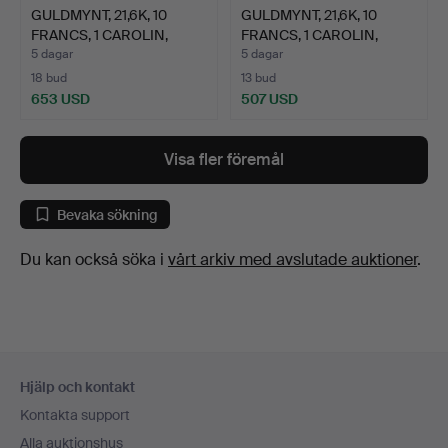
GULDMYNT, 21,6K, 10
GULDMYNT, 21,6K, 10
FRANCS, 1 CAROLIN,
FRANCS, 1 CAROLIN,
CAR…
CAR…
5 dagar
5 dagar
18 bud
13 bud
653 USD
507 USD
Visa fler föremål
Bevaka sökning
Du kan också söka i
vårt arkiv med avslutade auktioner
.
Sidfotsnavigation
Hjälp och kontakt
Kontakta support
Alla auktionshus