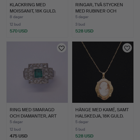
KLACKRING MED
RINGAR, TVÅ STYCKEN
MOISSANIT, 18K GULD.
MED RUBINER OCH
SMARAG…
8 dagar
5 dagar
12 bud
3 bud
570 USD
528 USD
RING MED SMARAGD
HÄNGE MED KAMÉ, SAMT
OCH DIAMANTER, ART
HALSKEDJA, 18K GULD.
DÉCO S…
5 dagar
5 dagar
12 bud
5 bud
475 USD
528 USD