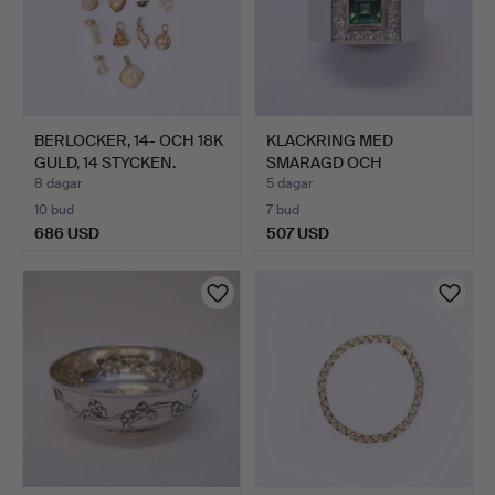
BERLOCKER, 14- OCH 18K
KLACKRING MED
GULD, 14 STYCKEN.
SMARAGD OCH
DIAMANTER.
8 dagar
5 dagar
10 bud
7 bud
686 USD
507 USD