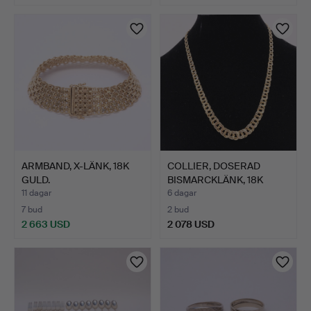
Utvalt
föremål
ARMBAND, X-LÄNK, 18K
COLLIER, DOSERAD
GULD.
BISMARCKLÄNK, 18K
GULD.
11 dagar
6 dagar
7 bud
2 bud
2 663 USD
2 078 USD