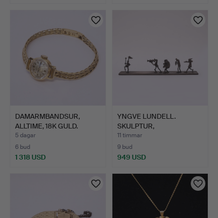
DAMARMBANDSUR,
YNGVE LUNDELL.
ALLTIME, 18K GULD.
SKULPTUR,
"OPTIMISTORKESTER…
5 dagar
11 timmar
6 bud
9 bud
1 318 USD
949 USD