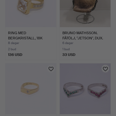
RING MED
BRUNO MATHSSON.
BERGKRISTALL, 18K
FÅTÖLJ, "JETSON", DUX.
GULD.
8 dagar
6 dagar
2 bud
1 bud
136 USD
33 USD