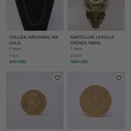
COLLIER, RÄVSVANS, 18K
KARTELLUR, LEROLLE
GULD.
FRÈRES, PARIS,
FÖRGYLLD…
8 dagar
7 dagar
7 bud
23 bud
443 USD
488 USD