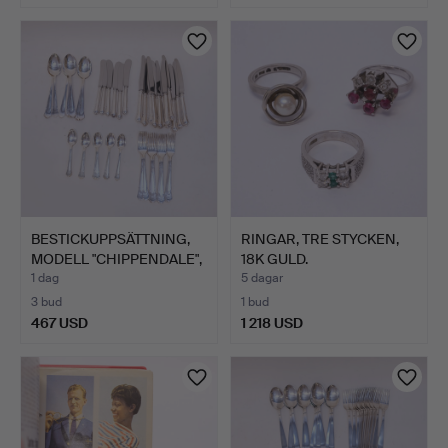
BESTICKUPPSÄTTNING,
RINGAR, TRE STYCKEN,
MODELL "CHIPPENDALE",
18K GULD.
…
1 dag
5 dagar
3 bud
1 bud
467 USD
1 218 USD