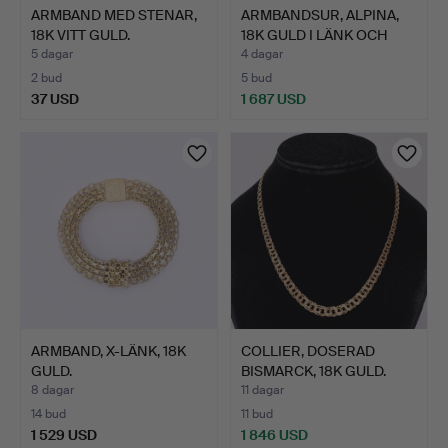
ARMBAND MED STENAR,
ARMBANDSUR, ALPINA,
18K VITT GULD.
18K GULD I LÄNK OCH
BO…
5 dagar
4 dagar
2 bud
5 bud
37 USD
1 687 USD
ARMBAND, X-LÄNK, 18K
COLLIER, DOSERAD
GULD.
BISMARCK, 18K GULD.
8 dagar
11 dagar
14 bud
11 bud
1 529 USD
1 846 USD