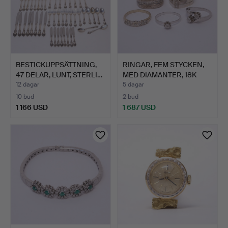
BESTICKUPPSÄTTNING,
RINGAR, FEM STYCKEN,
47 DELAR, LUNT, STERLI…
MED DIAMANTER, 18K
GU…
12 dagar
5 dagar
10 bud
2 bud
1 166 USD
1 687 USD