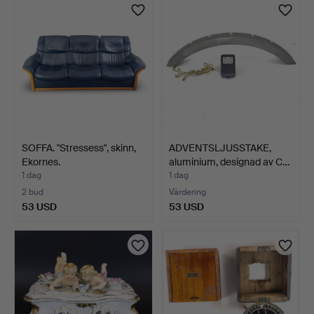
SOFFA. "Stressess", skinn,
ADVENTSLJUSSTAKE,
Ekornes.
aluminium, designad av C…
1 dag
1 dag
2 bud
Värdering
53 USD
53 USD