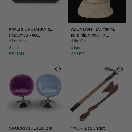
MIXERFÖRSTÄRKARE,
ADDA BONFILS, figurin,
Peavey, XR-400.
keramik, modell nr …
4 tim 33 min
4 tim 41 min
8 bud
3 bud
58 USD
32 USD
SNURRFÅTÖLJER, 2 st,
YXOR, 2 st. Snidat