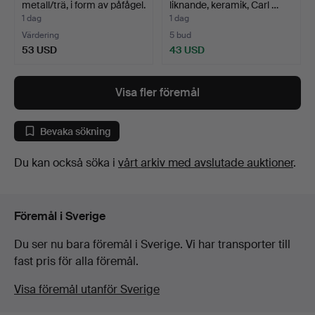
metall/trä, i form av påfågel.
liknande, keramik, Carl …
1 dag
1 dag
Värdering
5 bud
53 USD
43 USD
Visa fler föremål
Bevaka sökning
Du kan också söka i
vårt arkiv med avslutade auktioner
.
Föremål i Sverige
Du ser nu bara föremål i Sverige. Vi har transporter till
fast pris för alla föremål.
Visa föremål utanför Sverige