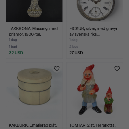
TAKKRONA. Mässing, med
FICKUR, silver, med gravyr
prismor, 1900-tal.
av svenska riks…
1 dag
1 dag
1 bud
2 bud
32 USD
27 USD
KAKBURK. Emaljerad plåt,
TOMTAR, 2 st. Terrakotta,