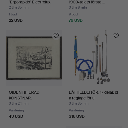
"Ergorapido" Electrolux.
1900-talets första …
2 tim 35 min
3 tim 8 min
1 bud
9 bud
22 USD
79 USD
OIDENTIFIERAD
BÅTTILLBEHÖR, 17 delar, bl
KONSTNÄR.
a reglage för u…
"Norrtäljemotiv", …
3 tim 24 min
3 tim 35 min
Värdering
Värdering
43 USD
316 USD