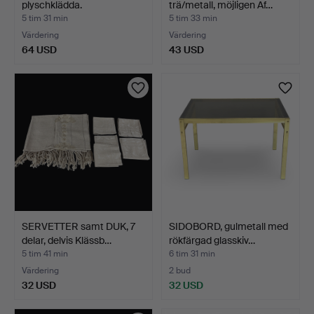
plyschklädda.
trä/metall, möjligen Af…
5 tim 31 min
5 tim 33 min
Värdering
Värdering
64 USD
43 USD
SERVETTER samt DUK, 7
SIDOBORD, gulmetall med
delar, delvis Klässb…
rökfärgad glasskiv…
5 tim 41 min
6 tim 31 min
Värdering
2 bud
32 USD
32 USD