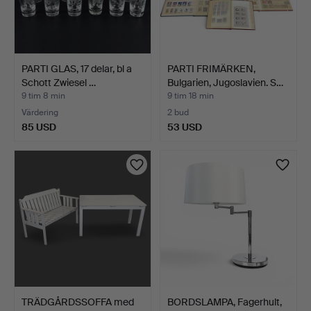
PARTI GLAS, 17 delar, bl a
PARTI FRIMÄRKEN,
Schott Zwiesel …
Bulgarien, Jugoslavien. S…
9 tim 8 min
9 tim 18 min
Värdering
2 bud
85 USD
53 USD
TRÄDGÅRDSSOFFA med
BORDSLAMPA, Fagerhult,