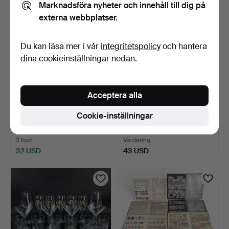
Marknadsföra nyheter och innehåll till dig på
externa webbplatser.
Du kan läsa mer i vår
integritetspolicy
och hantera
dina cookieinställningar nedan.
Acceptera alla
TELEFONBÄNK, teak,
TAKLAMPA. Målad plåt,
Cookie-inställningar
1960-tal.
1900-tal.
8 tim 55 min
8 tim 59 min
3 bud
Värdering
32 USD
43 USD