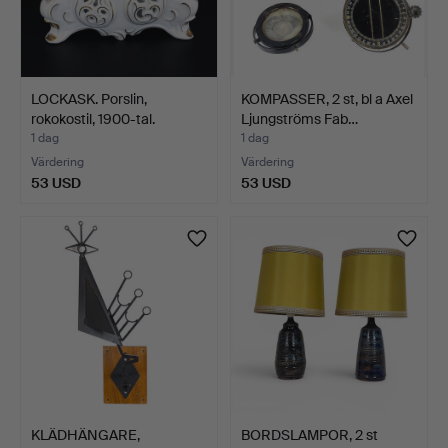
LOCKASK. Porslin,
KOMPASSER, 2 st, bl a Axel
rokokostil, 1900-tal.
Ljungströms Fab…
1 dag
1 dag
Värdering
Värdering
53 USD
53 USD
KLÄDHÄNGARE,
BORDSLAMPOR, 2 st