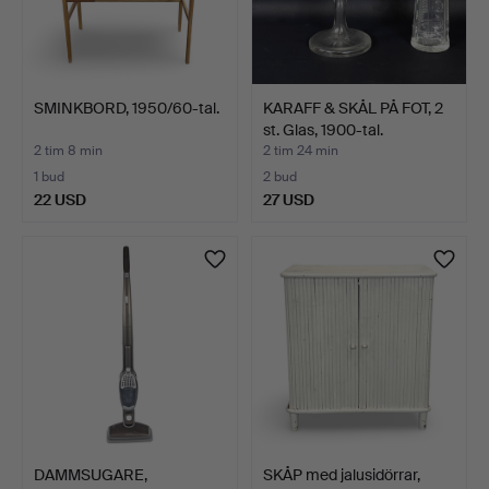
SMINKBORD, 1950/60-tal.
KARAFF & SKÅL PÅ FOT, 2
st. Glas, 1900-tal.
2 tim 8 min
2 tim 24 min
1 bud
2 bud
22 USD
27 USD
DAMMSUGARE,
SKÅP med jalusidörrar,