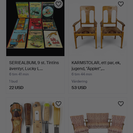
SERIEALBUM, 9 st. Tintins
KARMSTOLAR, ett par, ek,
äventyr, Lucky L…
jugend, "Äpplet",…
6 tim 41 min
6 tim 44 min
1 bud
Värdering
22 USD
53 USD