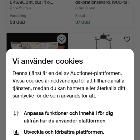
EKSAK, 2 st, bl.a. "Fo…
dekorationssvärd, 1900-tal.
7 tim 59 min
8 tim 8 min
Värdering
3 bud
53 USD
37 USD
Vi använder cookies
Denna tjänst är en del av Auctionet-plattformen.
Vissa cookies är nödvändiga för att tillhandahålla
tjänsten, medan du kan hantera eller återkalla ditt
samtycke för de som används för att:
PARTI FRIMÄRKEN,
TAKLAMPA, smide/glas,
Tjeckoslovakien.
1900-talets första h…
Anpassa funktioner och innehåll för dig
Stämplad…
8 tim 18 min
8 tim 40 min
utifrån hur du använder plattformen.
6 bud
Värdering
190 USD
85 USD
Utveckla och förbättra plattformen.