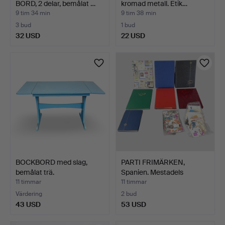
BORD, 2 delar, bemålat …
kromad metall. Etik…
9 tim 34 min
9 tim 38 min
3 bud
1 bud
32 USD
22 USD
BOCKBORD med slag,
PARTI FRIMÄRKEN,
bemålat trä.
Spanien. Mestadels
stämpl…
11 timmar
11 timmar
Värdering
2 bud
43 USD
53 USD