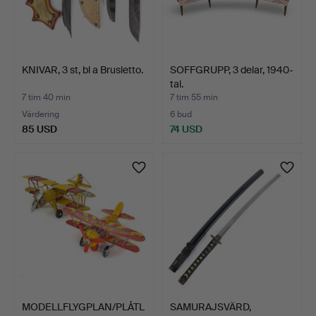
KNIVAR, 3 st, bl a Brusletto.
SOFFGRUPP, 3 delar, 1940-
tal.
7 tim 40 min
7 tim 55 min
Värdering
6 bud
85 USD
74 USD
MODELLFLYGPLAN/PLÅTL
SAMURAJSVÄRD,