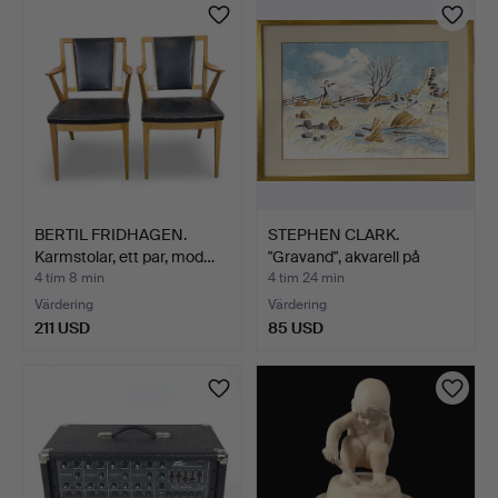
BERTIL FRIDHAGEN.
STEPHEN CLARK.
Karmstolar, ett par, mod…
"Gravand", akvarell på
papp…
4 tim 8 min
4 tim 24 min
Värdering
Värdering
211 USD
85 USD