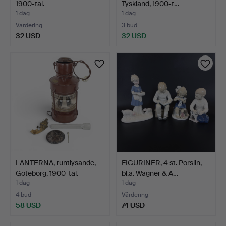
1900-tal.
Tyskland, 1900-t…
1 dag
1 dag
Värdering
3 bud
32 USD
32 USD
LANTERNA, runtlysande,
FIGURINER, 4 st. Porslin,
Göteborg, 1900-tal.
bl.a. Wagner & A…
1 dag
1 dag
4 bud
Värdering
58 USD
74 USD