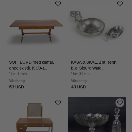
SOFFBORD med klaffar,
KÅSA & SKÅL, 2 st. Tenn,
engelsk stil, 1900-t…
bl.a. Sigurd Wald…
1 tim 8 min
1 tim 35 min
Värdering
Värdering
53 USD
43 USD