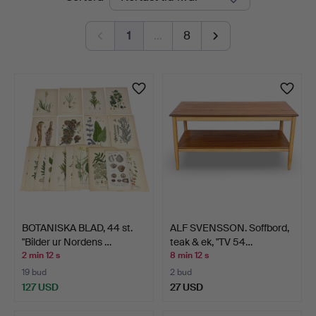
auktioner
1
…
8
BOTANISKA BLAD, 44 st.
ALF SVENSSON. Soffbord,
"Bilder ur Nordens …
teak & ek, "TV 54…
2 min 12 s
8 min 12 s
19 bud
2 bud
127 USD
27 USD