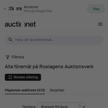
Auctionet
Visa
Stäng
Finns på Google Play
Auctionet.com
Filtrera
Alla
Alla föremål på Roslagens Auktionsverk
föremål
Bevaka sökning
på
Pågående auktioner
(372)
Slutpriser
Roslagens
Auktionsverk
Pågående
Sortera