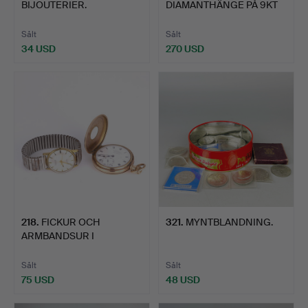
BIJOUTERIER.
DIAMANTHÄNGE PÅ 9KT
GULDKEDJA.
Sålt
Sålt
34 USD
270 USD
218
.
FICKUR OCH
321
.
MYNTBLANDNING.
ARMBANDSUR I
FÖRGULD.
Sålt
Sålt
75 USD
48 USD