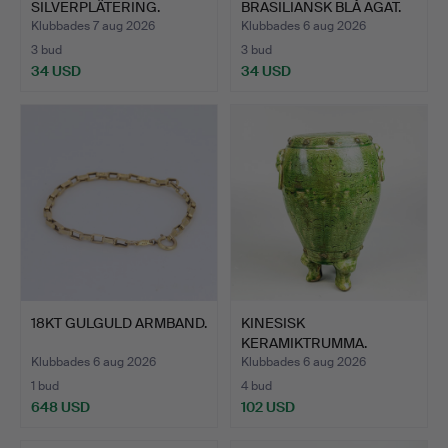
SILVERPLÄTERING.
BRASILIANSK BLÅ AGAT.
Klubbades 7 aug 2026
Klubbades 6 aug 2026
3 bud
3 bud
34 USD
34 USD
18KT GULGULD ARMBAND.
KINESISK
KERAMIKTRUMMA.
Klubbades 6 aug 2026
Klubbades 6 aug 2026
1 bud
4 bud
648 USD
102 USD