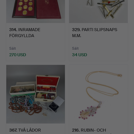
314
.
INRAMADE
329
.
PARTI SLIPSNAPS
FÖRGYLLDA
M.M.
STERLINGSILVERMEDALJ
ER.
Sålt
Sålt
270 USD
34 USD
367
.
TVÅ LÅDOR
216
.
RUBIN- OCH