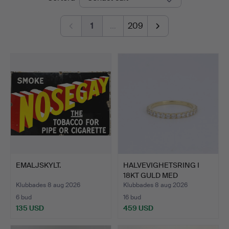
1
…
209
EMALJSKYLT.
HALVEVIGHETSRING I
18KT GULD MED
DIAMANTER.
Klubbades 8 aug 2026
Klubbades 8 aug 2026
6 bud
16 bud
135 USD
459 USD