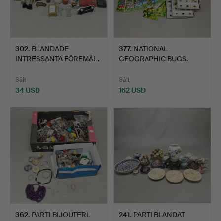
302
.
BLANDADE
377
.
NATIONAL
INTRESSANTA FÖREMÅL.
GEOGRAPHIC BUGS.
Sålt
Sålt
34 USD
162 USD
362
.
PARTI BIJOUTERI.
241
.
PARTI BLANDAT