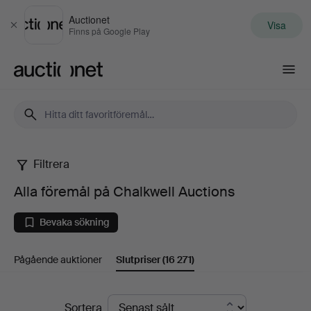
Auctionet
Visa
Stäng
Finns på Google Play
Auctionet.com
Filtrera
Alla
Alla föremål på Chalkwell Auctions
föremål
Bevaka sökning
på
Pågående auktioner
Slutpriser
(16 271)
Chalkwell
Auctions
Slutpriser
Sortera