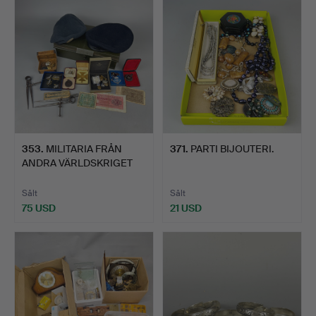
353
.
MILITARIA FRÅN
371
.
PARTI BIJOUTERI.
ANDRA VÄRLDSKRIGET
M.M.
Sålt
Sålt
75 USD
21 USD