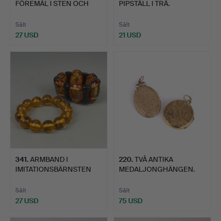
FÖREMÅL I STEN OCH
PIPSTÄLL I TRÄ.
GLAS.
Sålt
Sålt
27 USD
21 USD
341
.
ARMBAND I
220
.
TVÅ ANTIKA
IMITATIONSBÄRNSTEN
MEDALJONGHÄNGEN.
MED INSEKTER.
Sålt
Sålt
27 USD
75 USD