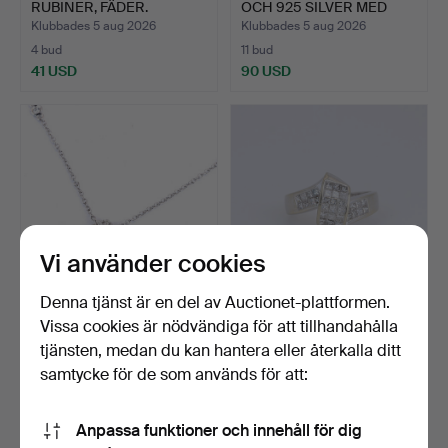
RUBINER, FÄDER.
OCH 925 SILVER MED
8CT…
Klubbades 5 aug 2026
Klubbades 5 aug 2026
4 bud
11 bud
41 USD
90 USD
Vi använder cookies
Denna tjänst är en del av Auctionet-plattformen.
COLLIER I 18KT VITGULD
RING I 18KT VITGULD
Vissa cookies är nödvändiga för att tillhandahålla
DIAMANTBESATT.
DIAMANTBESATT.
tjänsten, medan du kan hantera eller återkalla ditt
Klubbades 5 aug 2026
Klubbades 5 aug 2026
samtycke för de som används för att:
11 bud
1 bud
540 USD
1 417 USD
Anpassa funktioner och innehåll för dig