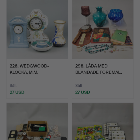
226
.
WEDGWOOD-
298
.
LÅDA MED
KLOCKA, M.M.
BLANDADE FÖREMÅL.
Sålt
Sålt
27 USD
27 USD