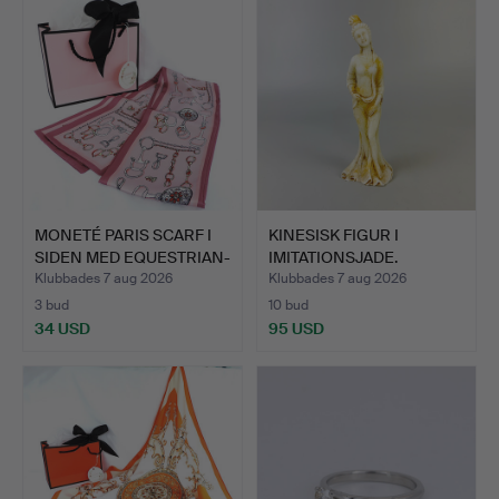
MONETÉ PARIS SCARF I
KINESISK FIGUR I
SIDEN MED EQUESTRIAN-
IMITATIONSJADE.
…
Klubbades 7 aug 2026
Klubbades 7 aug 2026
3 bud
10 bud
34 USD
95 USD