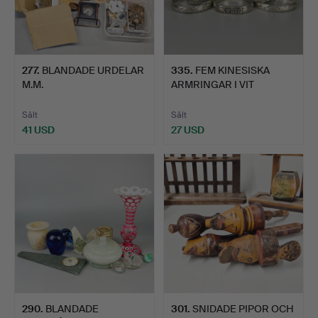
277
.
BLANDADE URDELAR
335
.
FEM KINESISKA
M.M.
ARMRINGAR I VIT
METALL.
Sålt
Sålt
41 USD
27 USD
290
.
BLANDADE
301
.
SNIDADE PIPOR OCH