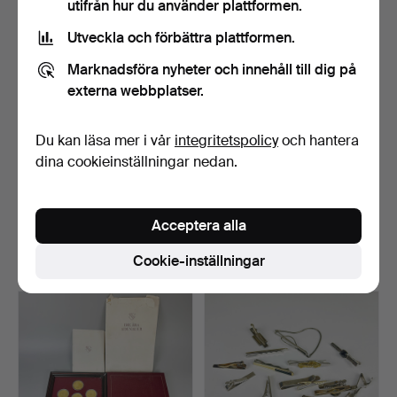
utifrån hur du använder plattformen.
Utveckla och förbättra plattformen.
Marknadsföra nyheter och innehåll till dig på
externa webbplatser.
Du kan läsa mer i vår
integritetspolicy
och hantera
dina cookieinställningar nedan.
COLLIER I 925 SILVER
322
.
MYNTSET I ETTI I
MED ROSA PÄRLEMOR.
STERLINGSILVER 1974.
Klubbades 5 aug 2026
Acceptera alla
3 bud
Sålt
Cookie-inställningar
34 USD
129 USD