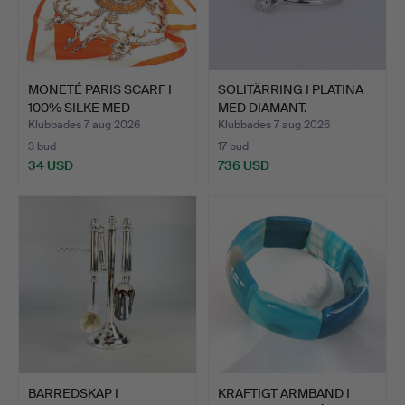
MONETÉ PARIS SCARF I
SOLITÄRRING I PLATINA
100% SILKE MED
MED DIAMANT.
BAROCK…
Klubbades 7 aug 2026
Klubbades 7 aug 2026
3 bud
17 bud
34 USD
736 USD
BARREDSKAP I
KRAFTIGT ARMBAND I