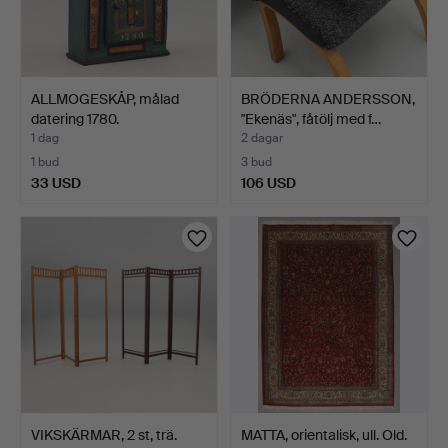
ALLMOGESKÅP, målad
BRÖDERNA ANDERSSON,
datering 1780.
"Ekenäs", fåtölj med f…
1 dag
2 dagar
1 bud
3 bud
33 USD
106 USD
VIKSKÄRMAR, 2 st, trä.
MATTA, orientalisk, ull. Old.