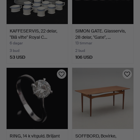
KAFFESERVIS, 22 delar,
SIMON GATE. Glasservis,
"Blå vifte" Royal C…
28 delar, "Gate", …
6 dagar
13 timmar
3 bud
2 bud
53 USD
106 USD
RING, 14 k vitguld. Briljant
SOFFBORD, Bovirke,