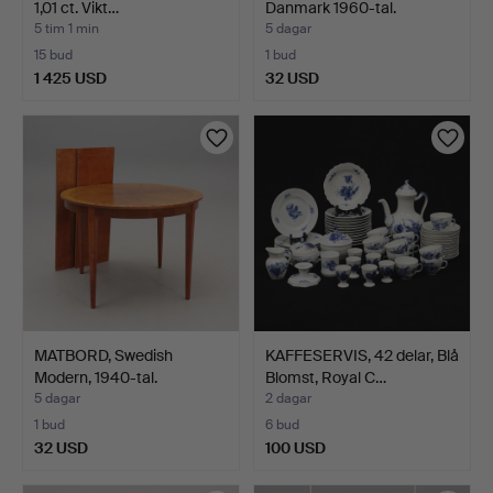
1,01 ct. Vikt…
Danmark 1960-tal.
5 tim 1 min
5 dagar
15 bud
1 bud
1 425 USD
32 USD
MATBORD, Swedish
KAFFESERVIS, 42 delar, Blå
Modern, 1940-tal.
Blomst, Royal C…
5 dagar
2 dagar
1 bud
6 bud
32 USD
100 USD