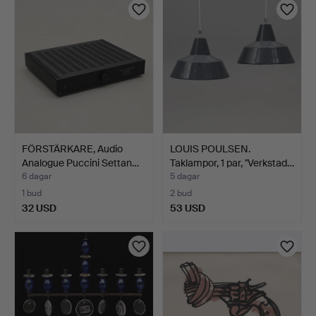
FÖRSTÄRKARE, Audio
LOUIS POULSEN.
Analogue Puccini Settan…
Taklampor, 1 par, "Verkstad…
6 dagar
5 dagar
1 bud
2 bud
32 USD
53 USD