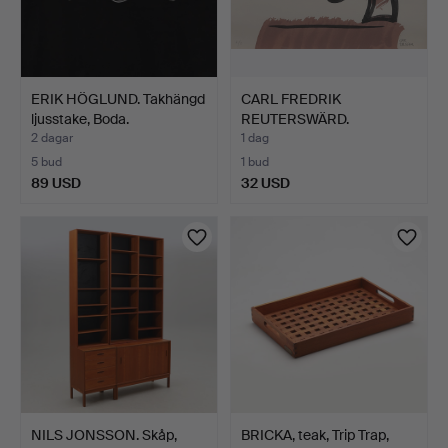
ERIK HÖGLUND. Takhängd
CARL FREDRIK
ljusstake, Boda.
REUTERSWÄRD.
Färglitografi, "…
2 dagar
1 dag
5 bud
1 bud
89 USD
32 USD
NILS JONSSON. Skåp,
BRICKA, teak, Trip Trap,