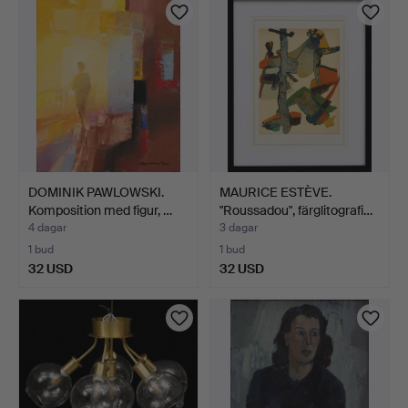
DOMINIK PAWLOWSKI.
MAURICE ESTÈVE.
Komposition med figur, …
"Roussadou", färglitografi…
4 dagar
3 dagar
1 bud
1 bud
32 USD
32 USD