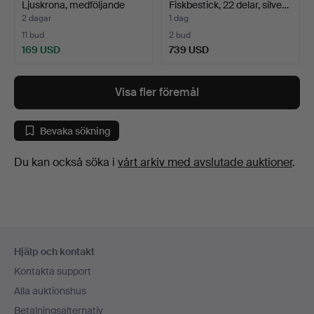
Ljuskrona, medföljande
Fiskbestick, 22 delar, silve…
ljuss…
2 dagar
1 dag
11 bud
2 bud
169 USD
739 USD
Visa fler föremål
Bevaka sökning
Du kan också söka i
vårt arkiv med avslutade auktioner
.
Sidfotsnavigation
Hjälp och kontakt
Kontakta support
Alla auktionshus
Betalningsalternativ