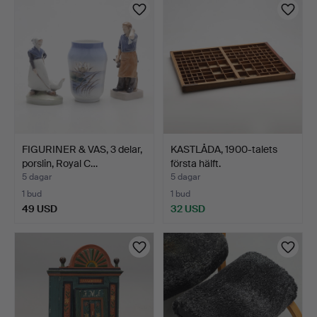
FIGURINER & VAS, 3 delar,
KASTLÅDA, 1900-talets
porslin, Royal C…
första hälft.
5 dagar
5 dagar
1 bud
1 bud
49 USD
32 USD