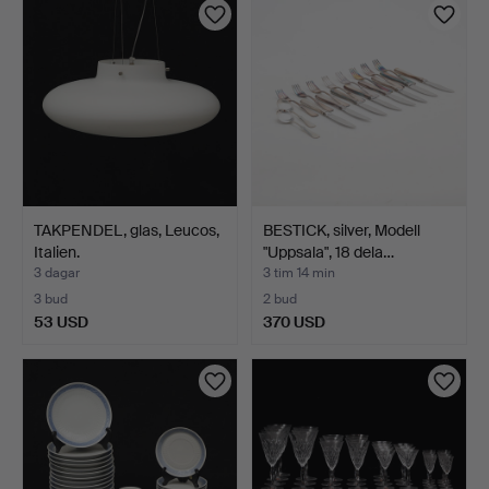
TAKPENDEL, glas, Leucos,
BESTICK, silver, Modell
Italien.
"Uppsala", 18 dela…
3 dagar
3 tim 14 min
3 bud
2 bud
53 USD
370 USD