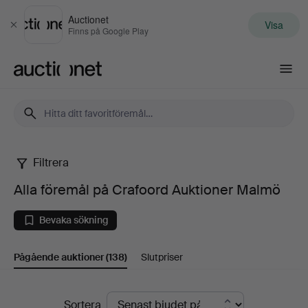
Auctionet
Visa
Stäng
Finns på Google Play
Auctionet.com
Filtrera
Alla
Alla föremål på Crafoord Auktioner Malmö
föremål
Bevaka sökning
på
Pågående auktioner
(138)
Slutpriser
Crafoord
Auktioner
Pågående
Sortera