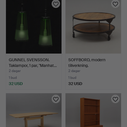
GUNNEL SVENSSON.
SOFFBORD, modern
Taklampor, 1 par, "Manhat…
tillverkning.
2 dagar
2 dagar
1 bud
1 bud
32 USD
32 USD