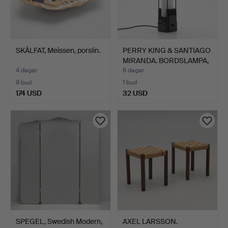
SKÅLFAT, Meissen, porslin.
PERRY KING & SANTIAGO
MIRANDA. BORDSLAMPA,
…
4 dagar
6 dagar
9 bud
1 bud
174 USD
32 USD
SPEGEL, Swedish Modern,
AXEL LARSSON.