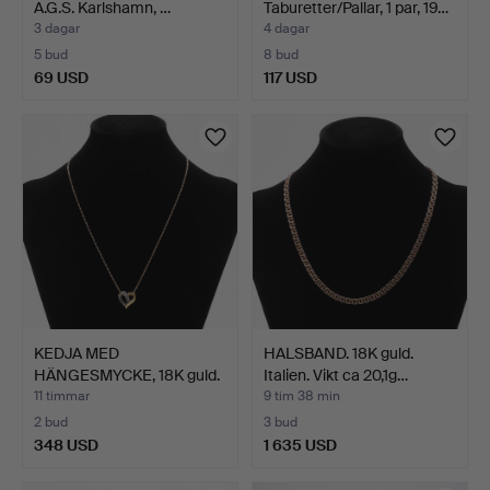
A.G.S. Karlshamn, …
Taburetter/Pallar, 1 par, 19…
3 dagar
4 dagar
5 bud
8 bud
69 USD
117 USD
KEDJA MED
HALSBAND. 18K guld.
HÄNGESMYCKE, 18K guld.
Italien. Vikt ca 20,1g…
Vikt ca 4…
11 timmar
9 tim 38 min
2 bud
3 bud
348 USD
1 635 USD