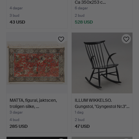
Ca 350x253 c…
4 dagar
6 dagar
3 bud
2 bud
43 USD
528 USD
MATTA, figural, jaktscen,
ILLUM WIKKELSO.
troligen silke, …
Gungstol, "Gyngestol Nr.3"…
3 dagar
1 dag
4 bud
2 bud
285 USD
47 USD