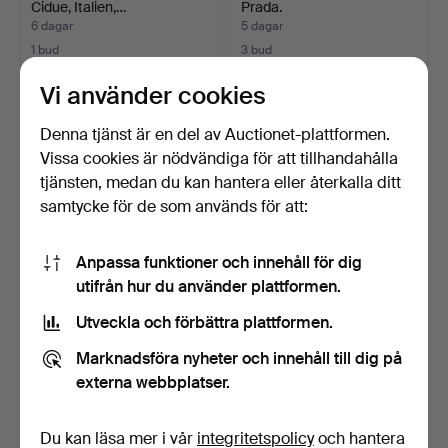
Cidue, Italien,…
Prada.
6 dagar
5 dagar
1 bud
3 bud
33 USD
43 USD
Vi använder cookies
Denna tjänst är en del av Auctionet-plattformen.
Vissa cookies är nödvändiga för att tillhandahålla
tjänsten, medan du kan hantera eller återkalla ditt
samtycke för de som används för att:
Anpassa funktioner och innehåll för dig
utifrån hur du använder plattformen.
Utveckla och förbättra plattformen.
VÄGGLAMPOR, ett par,
MANSCHETTKNAPPAR,
porslin, jugendstil 1…
18k guld. ett par. Svens…
Marknadsföra nyheter och innehåll till dig på
4 dagar
4 dagar
externa webbplatser.
5 bud
1 bud
53 USD
844 USD
Du kan läsa mer i vår
integritetspolicy
och hantera