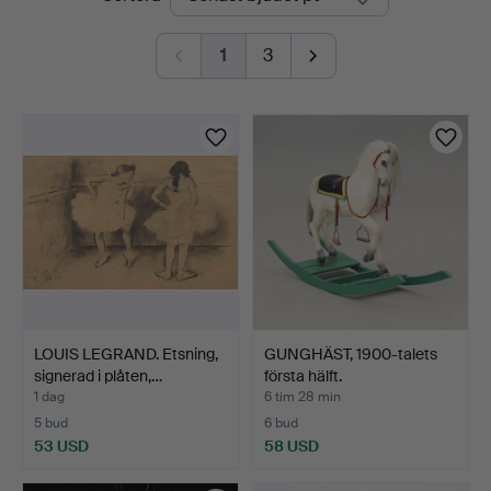
auktioner
Malmö
1
3
LOUIS LEGRAND. Etsning,
GUNGHÄST, 1900-talets
signerad i plåten,…
första hälft.
1 dag
6 tim 28 min
5 bud
6 bud
53 USD
58 USD