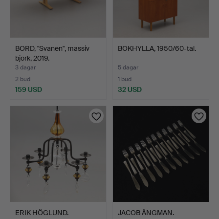
BORD, "Svanen", massiv
BOKHYLLA, 1950/60-tal.
björk, 2019.
3 dagar
5 dagar
2 bud
1 bud
159 USD
32 USD
ERIK HÖGLUND.
JACOB ÄNGMAN.