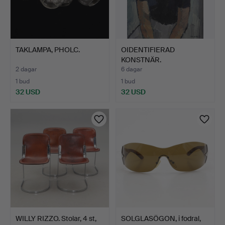
TAKLAMPA, PHOLC.
OIDENTIFIERAD
KONSTNÄR.
KVINNOPORTRÄTT, ot…
2 dagar
6 dagar
1 bud
1 bud
32 USD
32 USD
WILLY RIZZO. Stolar, 4 st,
SOLGLASÖGON, i fodral,