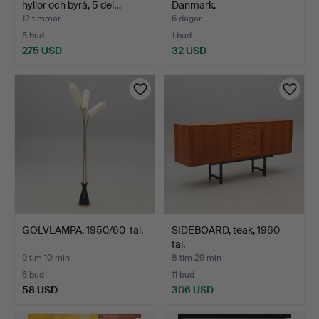
hyllor och byrå, 5 del…
Danmark.
12 timmar
6 dagar
5 bud
1 bud
275 USD
32 USD
GOLVLAMPA, 1950/60-tal.
SIDEBOARD, teak, 1960-
tal.
9 tim 10 min
8 tim 29 min
6 bud
11 bud
58 USD
306 USD