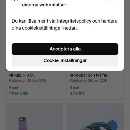
externa webbplatser.
Du kan läsa mer i vår
integritetspolicy
och hantera
dina cookieinställningar nedan.
Acceptera alla
Cookie-inställningar
DIAMANTÖRHÄNGEN, 18K
ROYAL COPENHAGEN, 6
vitguld, 1.10 ct.
st koppar och två fat.
Klubbades 29 jun 2026
Klubbades 29 jun 2026
9 bud
3 bud
1 734 USD
42 USD