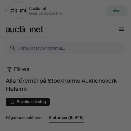
Auctionet
Visa
Stäng
Finns på Google Play
Auctionet.com
Filtrera
Alla
Alla föremål på Stockholms Auktionsverk
föremål
Helsinki
på
Bevaka sökning
Stockholms
Pågående auktioner
Slutpriser
(15 946)
Auktionsverk