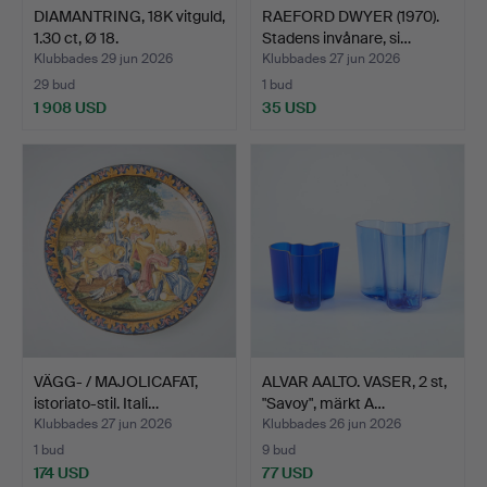
DIAMANTRING, 18K vitguld,
RAEFORD DWYER (1970).
1.30 ct, Ø 18.
Stadens invånare, si…
Klubbades 29 jun 2026
Klubbades 27 jun 2026
29 bud
1 bud
1 908 USD
35 USD
VÄGG- / MAJOLICAFAT,
ALVAR AALTO. VASER, 2 st,
istoriato-stil. Itali…
"Savoy", märkt A…
Klubbades 27 jun 2026
Klubbades 26 jun 2026
1 bud
9 bud
174 USD
77 USD