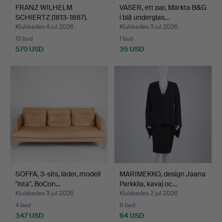
FRANZ WILHELM
VASER, ett par, Märkta B&G
SCHIERTZ (1813-1887).
i blå underglas…
Bondgå…
Klubbades 4 jul 2026
Klubbades 3 jul 2026
13 bud
1 bud
570 USD
35 USD
SOFFA, 3-sits, läder, modell
MARIMEKKO, design Jaana
"Ista", BoCon…
Parkkila, kavaj oc…
Klubbades 3 jul 2026
Klubbades 2 jul 2026
4 bud
8 bud
347 USD
64 USD