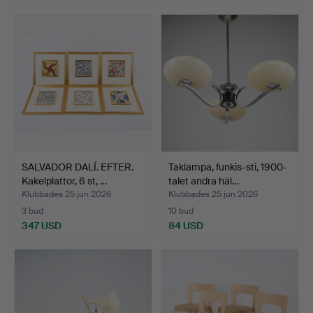
SALVADOR DALÍ. EFTER.
Taklampa, funkis-sti, 1900-
Kakelplattor, 6 st, …
talet andra häl…
Klubbades 25 jun 2026
Klubbades 25 jun 2026
3 bud
10 bud
347 USD
84 USD