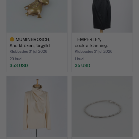
MUMINBROSCH,
TEMPERLEY,
Snorkfröken, förgylld
cocktailklänning.
mässing…
Klubbades 31 jul 2026
Klubbades 31 jul 2026
23 bud
1 bud
353 USD
35 USD
Utvalt
föremål