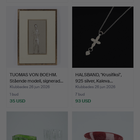
TUOMAS VON BOEHM.
HALSBAND, "Krusifiksi",
Stående modell, signerad…
925 silver, Kaleva…
Klubbades 26 jun 2026
Klubbades 26 jun 2026
1 bud
7 bud
35 USD
93 USD