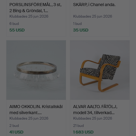
PORSLINSFÖREMÅL, 3 st,
SKÄRP, i Chanel anda.
2 Bing & Gröndal, 1…
Klubbades 25 jun 2026
Klubbades 25 jun 2026
6 bud
1 bud
55 USD
35 USD
AIMO OKKOLIN. Kristallskål
ALVAR AALTO. FÅTÖLJ,
med silverkant.…
modell 34, tillverkad…
Klubbades 25 jun 2026
Klubbades 25 jun 2026
2 bud
21 bud
41 USD
1 683 USD