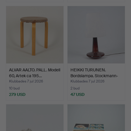
ALVAR AALTO. PALL. Modell
HEIKKI TURUNEN.
60, Artek ca 195…
Bordslampa. Stockmann-
Orno.
Klubbades 7 jul 2026
Klubbades 7 jul 2026
10 bud
2 bud
279 USD
47 USD