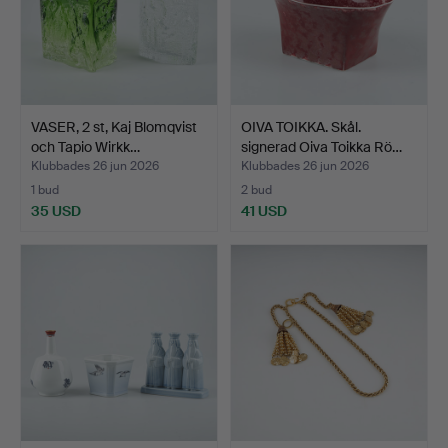
VASER, 2 st, Kaj Blomqvist
OIVA TOIKKA. Skål.
och Tapio Wirkk…
signerad Oiva Toikka Rö…
Klubbades 26 jun 2026
Klubbades 26 jun 2026
1 bud
2 bud
35 USD
41 USD