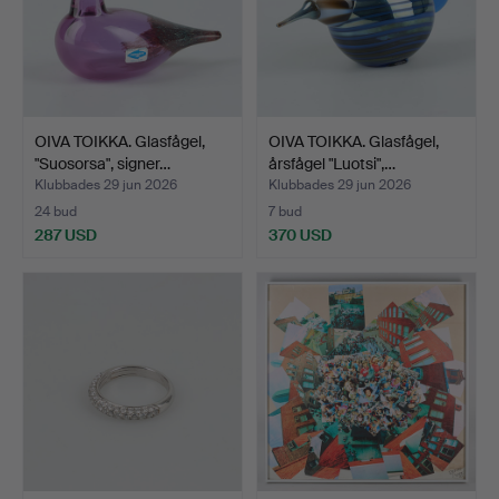
OIVA TOIKKA. Glasfågel,
OIVA TOIKKA. Glasfågel,
"Suosorsa", signer…
årsfågel "Luotsi",…
Klubbades 29 jun 2026
Klubbades 29 jun 2026
24 bud
7 bud
287 USD
370 USD