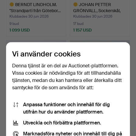
BERNDT LINDHOLM.
JOHAN PETTER
"Strandparti från Götebor…
GRÖNVALL, Sockerskål,
silver,…
Klubbades 30 jun 2026
Klubbades 30 jun 2026
9 bud
17 bud
1 099 USD
1 157 USD
Utvalt
Utvalt
föremål
föremål
Vi använder cookies
Denna tjänst är en del av Auctionet-plattformen.
Vissa cookies är nödvändiga för att tillhandahålla
tjänsten, medan du kan hantera eller återkalla ditt
samtycke för de som används för att:
Anpassa funktioner och innehåll för dig
CHANEL, vinterstövlar, CC
OIVA TOIKKA. Glasfågel,
utifrån hur du använder plattformen.
Yeti, faux fur.
"Liivia" , SSKK 20…
Klubbades 30 jun 2026
Klubbades 29 jun 2026
Utveckla och förbättra plattformen.
24 bud
12 bud
370 USD
324 USD
Marknadsföra nyheter och innehåll till dig på