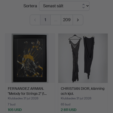
Slutpriser
Sortera
Helsinki
1
…
209
FERNANDEZ ARMAN.
CHRISTIAN DIOR, klänning
"Melody for Strings 2" (1…
och kjol.
Klubbades 31 jul 2026
Klubbades 31 jul 2026
7 bud
65 bud
105 USD
2 811 USD