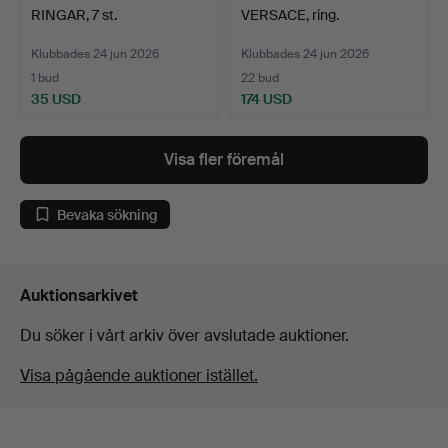
RINGAR, 7 st.
VERSACE, ring.
Klubbades 24 jun 2026
Klubbades 24 jun 2026
1 bud
22 bud
35 USD
174 USD
Visa fler föremål
Bevaka sökning
Auktionsarkivet
Du söker i vårt arkiv över avslutade auktioner.
Visa pågående auktioner istället.