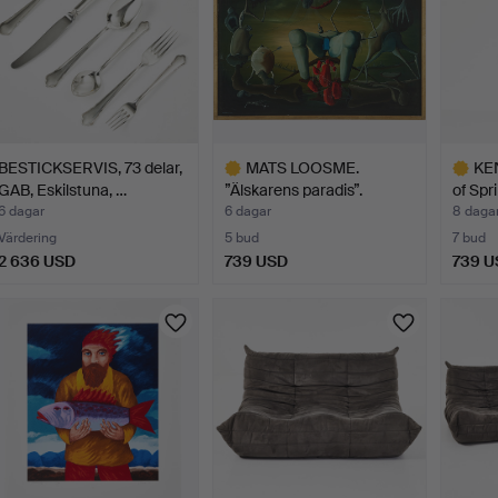
BESTICKSERVIS, 73 delar,
MATS LOOSME.
KEN
GAB, Eskilstuna, …
”Älskarens paradis”.
of Spri
6 dagar
6 dagar
8 daga
Värdering
5 bud
7 bud
2 636 USD
739 USD
739 U
Utvalt
Utvalt
föremål
föremål