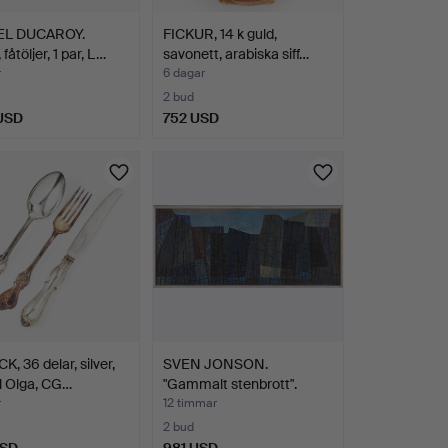
EL DUCAROY.
FICKUR, 14 k guld,
 fåtöljer, 1 par, L…
savonett, arabiska siff…
r
6 dagar
2 bud
 USD
752 USD
K, 36 delar, silver,
SVEN JONSON.
l Olga, CG…
"Gammalt stenbrott".
r
12 timmar
2 bud
USD
981 USD