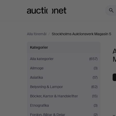
Auctionet.com
Alla föremål
/
Stockholms Auktionsverk Magasin 5
Alla
Kategorier
A
föremål
Alla kategorier
(657)
Allmoge
(3)
på
Asiatika
(17)
Stockholms
Belysning & Lampor
(62)
Auktionsverk
Böcker, Kartor & Handskrifter
(15)
Etnografika
(3)
Magasin
Fordon, Båtar & Delar
(2)