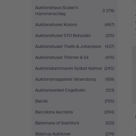
Auktionshaus Stuber's
(1 278)
Hammerschlag
Auktionshuset Kolonn
(467)
Auktionshuset STO Bohuslän
(215)
Ut
Auktionshuset Thelin & Johansson
(427)
f
Auktionshuset Thörner & Ek
(415)
Auktionskammaren Sydost Kalmar
(245)
Auktionsmagasinet Vänersborg
(168)
Auktionsverket Engelholm
(123)
Balclis
(795)
Barcelona Auctions
(294)
Batemans of Stamford
(120)
Bidstrup Auktioner
(274)