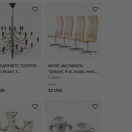
Utvalt
föremål
SARFATTI. "2097/30
ARNE JACOBSEN.
i Brass", f…
"Oxford", 4 st, stolar, med…
r
3 dagar
1 bud
SD
32 USD