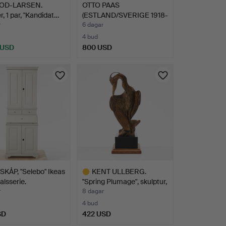
FOD-LARSEN.
OTTO PAAS
r, 1 par, "Kandidat…
(ESTLAND/SVERIGE 1918-
1987). ”St…
r
6 dagar
4 bud
 USD
800 USD
KÅP, "Selebo" Ikeas
KENT ULLBERG.
alsserie.
"Spring Plumage", skulptur,
…
r
8 dagar
4 bud
SD
422 USD