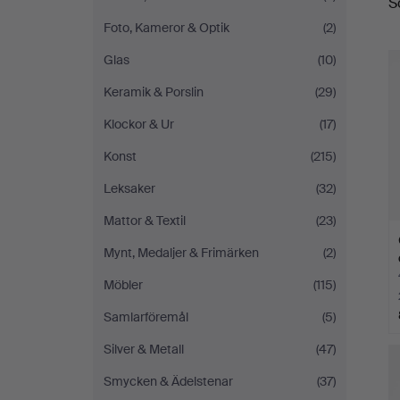
S
a
5
Foto, Kameror & Optik
(2)
Glas
(10)
Keramik & Porslin
(29)
Klockor & Ur
(17)
Konst
(215)
Leksaker
(32)
Mattor & Textil
(23)
Mynt, Medaljer & Frimärken
(2)
Möbler
(115)
Samlarföremål
(5)
Silver & Metall
(47)
Smycken & Ädelstenar
(37)