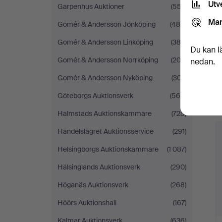
Utv
Garpenhus Auktioner
(557)
Mar
Gomér & Andersson Jönköping
(480)
Gomér & Andersson Linköping
(383)
Du kan l
Gomér & Andersson Norrköping
(203)
nedan.
Gomér & Andersson Nyköping
(307)
Göteborgs Auktionsverk
(560)
Halmstads Auktionskammare
(725)
Ut
f
Handelslagret Auktionsservice
(291)
Helsingborgs Auktionskammare
(1 087)
Hälsinglands Auktionsverk
(290)
Höganäs Auktionsverk
(268)
Höörs Auktionshall
(167)
Kalmar Auktionsverk
(636)