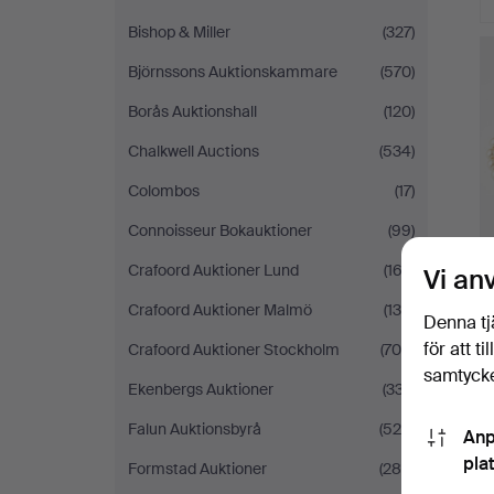
Ut
Bishop & Miller
(327)
f
Björnssons Auktionskammare
(570)
Borås Auktionshall
(120)
Chalkwell Auctions
(534)
Colombos
(17)
Connoisseur Bokauktioner
(99)
Crafoord Auktioner Lund
(163)
Vi an
Crafoord Auktioner Malmö
(135)
Denna tj
för att t
Crafoord Auktioner Stockholm
(706)
samtycke
Ekenbergs Auktioner
(337)
Falun Auktionsbyrå
(525)
Anp
pla
Formstad Auktioner
(286)