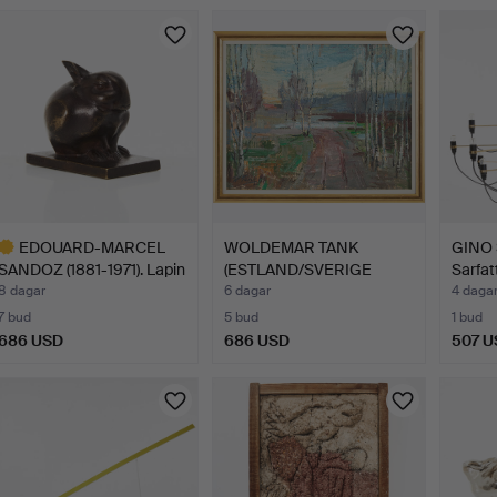
valt
öremål
EDOUARD-MARCEL
WOLDEMAR TANK
GINO 
SANDOZ (1881-1971). Lapin
(ESTLAND/SVERIGE
Sarfatt
b…
1903-1997).…
8 dagar
6 dagar
4 daga
7 bud
5 bud
1 bud
686 USD
686 USD
507 U
valt
öremål