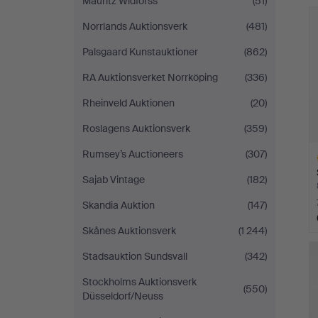
Mauritz Widforss
(51)
Ut
f
Norrlands Auktionsverk
(481)
Palsgaard Kunstauktioner
(862)
RA Auktionsverket Norrköping
(336)
Rheinveld Auktionen
(20)
Roslagens Auktionsverk
(359)
Rumsey’s Auctioneers
(307)
Sajab Vintage
(182)
Skandia Auktion
(147)
Skånes Auktionsverk
(1 244)
Ut
f
Stadsauktion Sundsvall
(342)
Stockholms Auktionsverk
(550)
Düsseldorf/Neuss