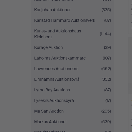
Karljohan Auktioner
(335)
Karlstad Hammarö Auktionsverk
(87)
Kunst- und Auktionshaus
(1 144)
Kleinhenz
Kurage Auktion
(39)
Laholms Auktionskammare
(107)
Lawrences Auctioneers
(662)
Limhamns Auktionsbyrå
(352)
Lyme Bay Auctions
(87)
Lysekils Auktionsbyrå
(17)
Ma San Auction
(205)
Markus Auktioner
(639)