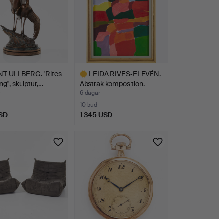
T ULLBERG. "Rites
LEIDA RIVES-ELFVÉN.
ng", skulptur,…
Abstrak komposition.
r
6 dagar
10 bud
SD
1 345 USD
Utvalt
föremål