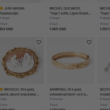
JÜRI ARRAK.
MICHEL DUCAROY.
MICH
"Kalakandja".
"Togo"; soffa, Ligne Roset…
"Togo",
6 dagar
6 dagar
6 daga
9 bud
8 bud
15 bud
153 USD
1 065 USD
1 297
valt
öremål
BROSCH, 18 k guld,
ARMRING, 18 k guld,
BESTIC
kamé, skuret snäckskal …
svisselerad blom-och b…
model
1 dag
21 timmar
6 daga
2 bud
3 bud
1 bud
1 214 USD
1 372 USD
633 