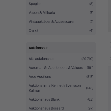
Speglar
(8)
Vapen & Militaria
(7)
Vintagekläder & Accessoarer
(2)
Övrigt
(4)
Auktionshus
Alla auktionshus
(29 710)
Acreman St Auctioneers & Valuers
(191)
Arce Auctions
(817)
Auktionsfirma Kenneth Svensson i
(143)
Kalmar
Auktionshaus Blank
(82)
Auktionshaus Bossard
(97)