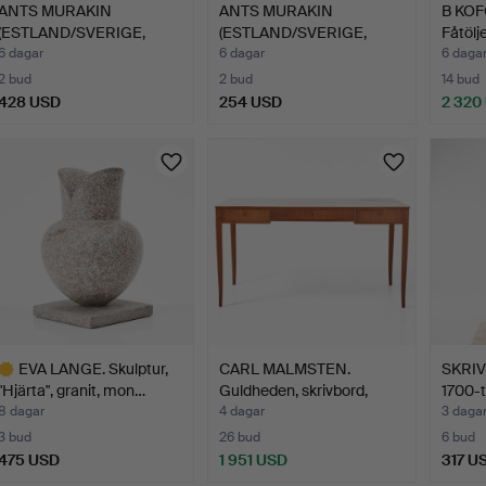
ANTS MURAKIN
ANTS MURAKIN
B KO
(ESTLAND/SVERIGE,
(ESTLAND/SVERIGE,
Fåtölje
1892-1975).…
1892-1975).…
6 dagar
6 dagar
6 daga
2 bud
2 bud
14 bud
428 USD
254 USD
2 320
EVA LANGE. Skulptur,
CARL MALMSTEN.
SKRIVS
"Hjärta", granit, mon…
Guldheden, skrivbord,
1700-t
Åfors…
8 dagar
4 dagar
3 daga
3 bud
26 bud
6 bud
475 USD
1 951 USD
317 U