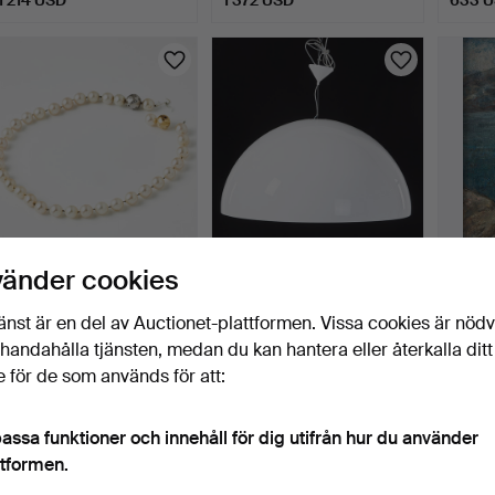
valt
öremål
COLLIER, odlade vita
MARCEL WANDERS.
ANTS
vänder cookies
pärlor ca 10,5-11,0 m…
"Skygarden", taklampa,
(ESTL
Flo…
1892-1
2 dagar
3 dagar
6 daga
änst är en del av Auctionet-plattformen. Vissa cookies är nöd
Värdering
1 bud
4 bud
illhandahålla tjänsten, medan du kan hantera eller återkalla ditt
1 582 USD
317 USD
428 
 för de som används för att:
assa funktioner och innehåll för dig utifrån hur du använder
ttformen.