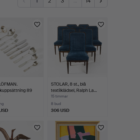
1
2
3
…
14
LÖFMAN.
STOLAR, 8 st., blå
kuppsättning 89
textilklädsel, Ralph La…
…
r
15 timmar
ng
8 bud
 USD
306 USD