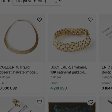
ortera
uktioner
COLLIER, 18 k guld,
BUCHERER, armband,
ERIC 
doserat, halvstel mode…
18K satinerat guld, x-l…
Bestic
delar, 
4 dagar
6 dagar
5 daga
2 bud
1 bud
Värderi
8 330 USD
4 218 USD
3 164