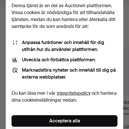
Denna tjänst är en del av Auctionet-plattformen.
Vissa cookies är nödvändiga för att tillhandahålla
Här är föremål från vårt arkiv som
tjänsten, medan du kan hantera eller återkalla ditt
samtycke för de som används för att:
matchar din sökning
Visa alla föremål
Anpassa funktioner och innehåll för dig
utifrån hur du använder plattformen.
Utveckla och förbättra plattformen.
Marknadsföra nyheter och innehåll till dig på
externa webbplatser.
Du kan läsa mer i vår
integritetspolicy
och hantera
dina cookieinställningar nedan.
ENGLISH SCHOOL,
GERMAN SCHOOL,
KONSO
18TH CENTURY.
18TH CENTURY. After
stockho
Follower of …
Adriaen…
rokoko,
Klubbades 7 jul 2026
Klubbades 24 jun 2026
Klubbade
Acceptera alla
1 bud
1 bud
1 bud
1 687 USD
1 687 USD
1 265 