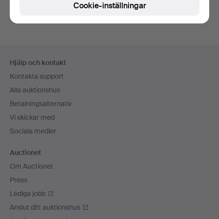
Cookie-inställningar
Sidfotsnavigation
Hjälp och kontakt
Kontakta support
Alla auktionshus
Betalningsalternativ
Vi skickar med
Sociala medier
Auctionet
Om Auctionet
Press
Lediga jobb
Anslut ditt auktionshus