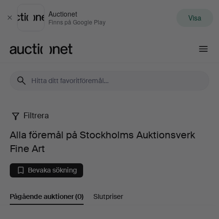
Auctionet
Visa
Stäng
Finns på Google Play
Auctionet.com
Filtrera
Alla
Alla föremål på Stockholms Auktionsverk
föremål
Fine Art
på
Bevaka sökning
Stockholms
Pågående auktioner
(0)
Slutpriser
Auktionsverk