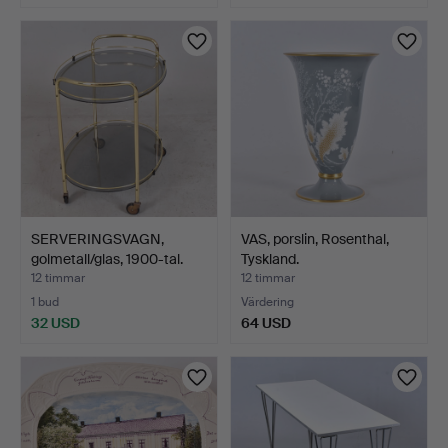
SERVERINGSVAGN,
VAS, porslin, Rosenthal,
golmetall/glas, 1900-tal.
Tyskland.
12 timmar
12 timmar
1 bud
Värdering
32 USD
64 USD