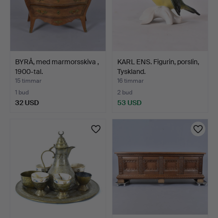
BYRÅ, med marmorsskiva ,
KARL ENS. Figurin, porslin,
1900-tal.
Tyskland.
15 timmar
16 timmar
1 bud
2 bud
32 USD
53 USD