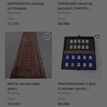
KAFFESERVIS, mässing
SIDEBOARD, skuret ek,
och flintgods.
barockstil, 1940/50-…
16 timmar
16 timmar
1 bud
3 bud
32 USD
53 USD
MATTA, old Hamadan
FINGERBORGAR I LÅDA,
galleri.
10-stycken, porslin, …
16 timmar
16 timmar
5 bud
2 bud
159 USD
53 USD