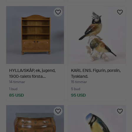
HYLLA/SKÅP, ek, jugend,
KARL ENS. Figurin, porslin,
1900-talets första…
Tyskland.
14 timmar
15 timmar
1 bud
5 bud
85 USD
95 USD