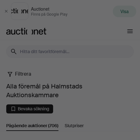
Auctionet
Visa
Stäng
Finns på Google Play
Auctionet.com
Filtrera
Alla
Alla föremål på Halmstads
föremål
Auktionskammare
på
Bevaka sökning
Halmstads
Pågående auktioner
(706)
Slutpriser
Auktionskammare