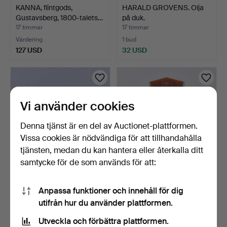
KANNA, flintgods,
HARALD GROVENS. Olja
Gustavsberg, 1800-talets…
på duk.
17 timmar
17 timmar
Värdering
1 bud
127 USD
32 USD
Vi använder cookies
Denna tjänst är en del av Auctionet-plattformen.
Vissa cookies är nödvändiga för att tillhandahålla
tjänsten, medan du kan hantera eller återkalla ditt
samtycke för de som används för att:
SKÄNK, skuren ek,
SPEGEL, mahogny med
1940/50-tal.
intarsia, 1900-tal.
Anpassa funktioner och innehåll för dig
17 timmar
17 timmar
utifrån hur du använder plattformen.
1 bud
1 bud
43 USD
32 USD
Utveckla och förbättra plattformen.