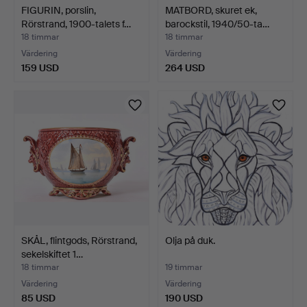
FIGURIN, porslin,
MATBORD, skuret ek,
Rörstrand, 1900-talets f…
barockstil, 1940/50-ta…
18 timmar
18 timmar
Värdering
Värdering
159 USD
264 USD
SKÅL, flintgods, Rörstrand,
Olja på duk.
sekelskiftet 1…
18 timmar
19 timmar
Värdering
Värdering
85 USD
190 USD