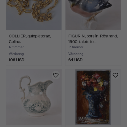
COLLIER, guldpläterad,
FIGURIN, porslin, Röstrand,
Celine.
1900-talets fö…
17 timmar
17 timmar
Värdering
Värdering
106 USD
64 USD