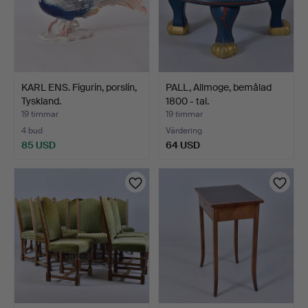
KARL ENS. Figurin, porslin,
PALL, Allmoge, bemålad
Tyskland.
1800 - tal.
19 timmar
19 timmar
4 bud
Värdering
85 USD
64 USD