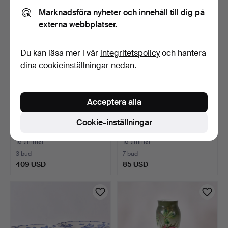
Marknadsföra nyheter och innehåll till dig på
externa webbplatser.
Du kan läsa mer i vår
integritetspolicy
och hantera
dina cookieinställningar nedan.
Acceptera alla
DIAMANTRING, 0,35ct,
COMMEDIA DEL'
Cookie-inställningar
vitguld 18K.
ARTEDOCKOR, 10 st.
18 timmar
18 timmar
3 bud
7 bud
409 USD
85 USD