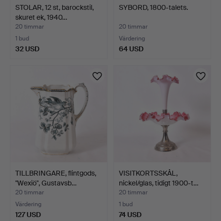
STOLAR, 12 st, barockstil,
SYBORD, 1800-talets.
skuret ek, 1940…
20 timmar
20 timmar
1 bud
Värdering
32 USD
64 USD
TILLBRINGARE, flintgods,
VISITKORTSSKÅL,
"Wexiö", Gustavsb…
nickel/glas, tidigt 1900-t…
20 timmar
20 timmar
Värdering
1 bud
127 USD
74 USD