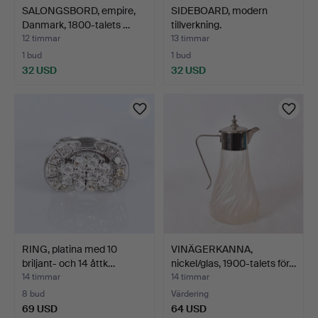
SALONGSBORD, empire,
SIDEBOARD, modern
Danmark, 1800-talets …
tillverkning.
12 timmar
13 timmar
1 bud
1 bud
32 USD
32 USD
RING, platina med 10
VINÄGERKANNA,
briljant- och 14 åttk…
nickel/glas, 1900-talets för…
14 timmar
14 timmar
8 bud
Värdering
69 USD
64 USD