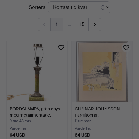
Pågående
Sortera
auktioner
1
…
15
BORDSLAMPA, grön onyx
GUNNAR JOHNSSON.
med metallmontage.
Färglitografi.
9 tim 43 min
11 timmar
Värdering
Värdering
64 USD
64 USD