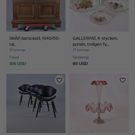
SKÅP, barockstil, 1940/50-
GALLERFAT, 4-stycken,
tal.
porslin, troligen Ty…
21 timmar
21 timmar
5 bud
Värdering
106 USD
85 USD