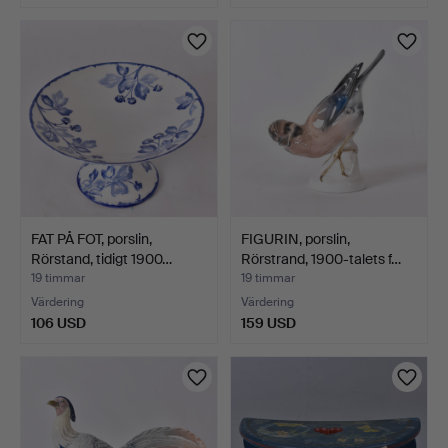
FAT PÅ FOT, porslin,
FIGURIN, porslin,
Rörstand, tidigt 1900…
Rörstrand, 1900-talets f…
19 timmar
19 timmar
Värdering
Värdering
106 USD
159 USD