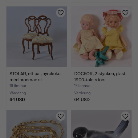
STOLAR, ett par, nyrokoko
DOCKOR, 2-stycken, plast,
med broderad sit…
1900-talets förs…
16 timmar
17 timmar
Värdering
Värdering
64 USD
64 USD