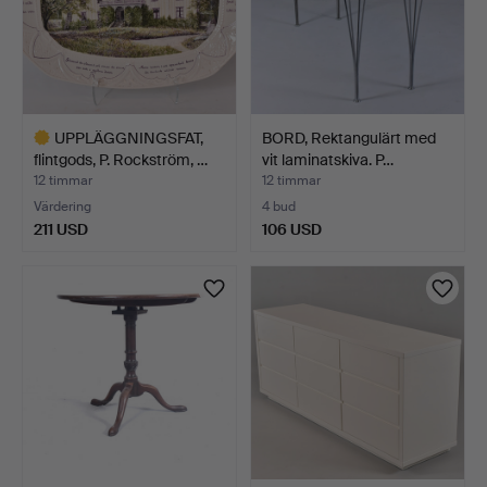
UPPLÄGGNINGSFAT,
BORD, Rektangulärt med
flintgods, P. Rockström, …
vit laminatskiva. P…
12 timmar
12 timmar
Värdering
4 bud
211 USD
106 USD
Utvalt
föremål