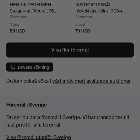
HENRIK PEDERSEN.
VISITKORTSSKÅL,
Stolar, 4 st, "Acura", 36…
nickel/glas, tidigt 1900-t…
21 timmar
21 timmar
4 bud
6 bud
53 USD
79 USD
Visa fler föremål
Bevaka sökning
Du kan också söka i
vårt arkiv med avslutade auktioner
.
Föremål i Sverige
Du ser nu bara föremål i Sverige. Vi har transporter till
fast pris för alla föremål.
Visa föremål utanför Sverige