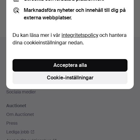
Du kan också söka i
vårt arkiv med avslutade auktioner
.
Marknadsföra nyheter och innehåll till dig på
externa webbplatser.
Du kan läsa mer i vår
integritetspolicy
och hantera
Sidfotsnavigation
dina cookieinställningar nedan.
Hjälp och kontakt
Kontakta support
Acceptera alla
Alla auktionshus
Betalningsalternativ
Cookie-inställningar
Vi skickar med
Sociala medier
Auctionet
Om Auctionet
Press
Lediga jobb