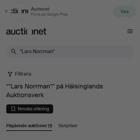
Auctionet
Visa
Stäng
Finns på Google Play
Auctionet.com
Filtrera
“"Lars
“"Lars Norrman"” på Hälsinglands
Norrman"”
Auktionsverk
på
Bevaka sökning
Hälsinglands
Pågående auktioner
(1)
Slutpriser
Auktionsverk