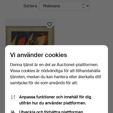
Pågående
Sortera
auktioner
Vi använder cookies
Denna tjänst är en del av Auctionet-plattformen.
Vissa cookies är nödvändiga för att tillhandahålla
LARS NORRMAN.
tjänsten, medan du kan hantera eller återkalla ditt
färglitografi, man bland
samtycke för de som används för att:
seg…
12 dagar
Värdering
53 USD
Anpassa funktioner och innehåll för dig
utifrån hur du använder plattformen.
Bevaka sökning
Utveckla och förbättra plattformen.