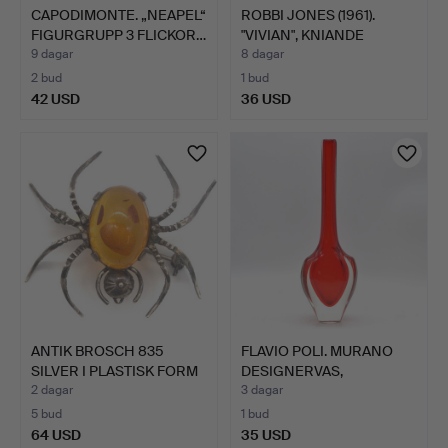
CAPODIMONTE. „NEAPEL“
ROBBI JONES (1961).
FIGURGRUPP 3 FLICKOR…
"VIVIAN", KNIANDE
DAMN…
9 dagar
8 dagar
2 bud
1 bud
42 USD
36 USD
ANTIK BROSCH 835
FLAVIO POLI. MURANO
SILVER I PLASTISK FORM
DESIGNERVAS,
AV…
STUDIOGLA…
2 dagar
3 dagar
5 bud
1 bud
64 USD
35 USD