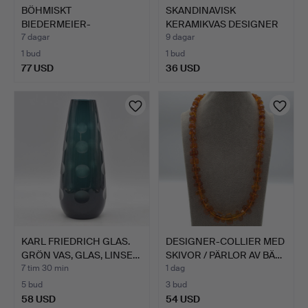
BÖHMISKT
SKANDINAVISK
BIEDERMEIER-
KERAMIKVAS DESIGNER
MELLANGULDSGLAS,
BRUN MED …
7 dagar
9 dagar
AVAN…
1 bud
1 bud
77 USD
36 USD
KARL FRIEDRICH GLAS.
DESIGNER-COLLIER MED
GRÖN VAS, GLAS, LINSE…
SKIVOR / PÄRLOR AV BÄ…
7 tim 30 min
1 dag
5 bud
3 bud
58 USD
54 USD