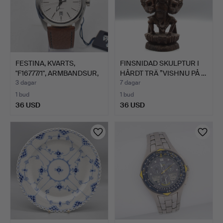
FESTINA, KVARTS,
FINSNIDAD SKULPTUR I
"F16777/1", ARMBANDSUR,
HÅRDT TRÄ ”VISHNU PÅ …
B…
3 dagar
7 dagar
1 bud
1 bud
36 USD
36 USD