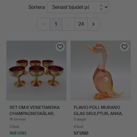
Pågående
Sortera
Auktionshaus
auktioner
Kleinhenz
1
…
24
SET OM 6 VENETIANSKA
FLAVIO POLI. MURANO
CHAMPAGNESKÅLAR,
GLAS SKULPTUR, ANKA,
GLAS…
S…
16 timmar
3 dagar
2 bud
4 bud
168 USD
57 USD