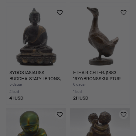
SYDÖSTASIATISK
ETHA RICHTER. (1883–
BUDDHA-STATY I BRONS,
1977) BRONSSKULPTUR
1900-…
SO…
5 dagar
6 dagar
2 bud
1 bud
41 USD
211 USD