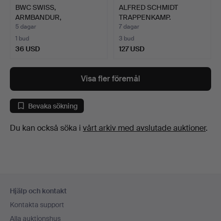
BWC SWISS,
ALFRED SCHMIDT
ARMBANDUR,
TRAPPENKAMP.
AUTOMATIC, 25 JEWELS…
ABSTRAKT STÅLS…
5 dagar
7 dagar
1 bud
3 bud
36 USD
127 USD
Visa fler föremål
Bevaka sökning
Du kan också söka i
vårt arkiv med avslutade auktioner
.
Sidfotsnavigation
Hjälp och kontakt
Kontakta support
Alla auktionshus