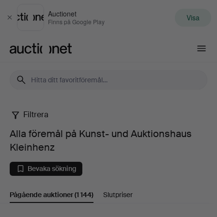
Auctionet
Visa
Stäng
Finns på Google Play
Auctionet.com
Filtrera
Alla
Alla föremål på Kunst- und Auktionshaus
föremål
Kleinhenz
på
Bevaka sökning
Kunst-
Pågående auktioner
(1 144)
Slutpriser
und