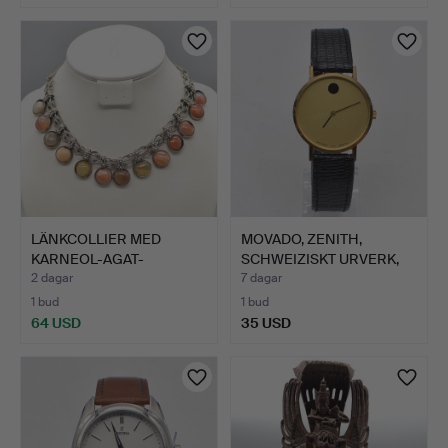
LÄNKCOLLIER MED
MOVADO, ZENITH,
KARNEOL-AGAT-
SCHWEIZISKT URVERK,
CABOCHONER, F…
FÖRGYL…
2 dagar
7 dagar
1 bud
1 bud
64 USD
35 USD