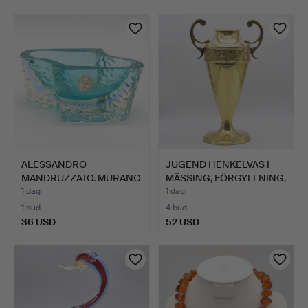
ALESSANDRO
JUGEND HENKELVAS I
MANDRUZZATO. MURANO
MÄSSING, FÖRGYLLNING,
DESIGNERSKÅ…
B…
1 dag
1 dag
1 bud
4 bud
36 USD
52 USD