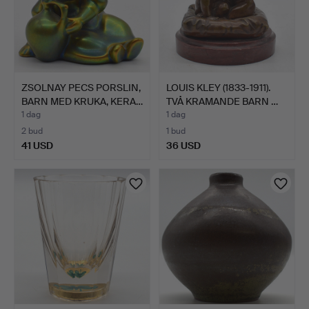
ZSOLNAY PECS PORSLIN,
LOUIS KLEY (1833-1911).
BARN MED KRUKA, KERA…
TVÅ KRAMANDE BARN …
1 dag
1 dag
2 bud
1 bud
41 USD
36 USD