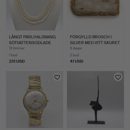
LÅNGT PÄRLHALSBAND,
FÖRGYLLD BROSCH I
SÖTVATTENSODLADE
SILVER MED VITT SKURET
PÄRLO…
J…
13 timmar
6 dagar
1 bud
2 bud
231 USD
41 USD