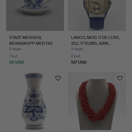
STADT MEISSEN,
LANCO, MOD. 11 DE LUXE,
MOKKAKOPP MED FAT,
352, 17 RUBIS, ARM…
LÖKMÖNST…
9 dagar
3 dagar
1 bud
2 bud
35 USD
107 USD