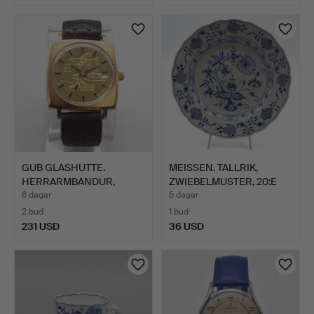
GUB GLASHÜTTE.
MEISSEN. TALLRIK,
HERRARMBANDUR,
ZWIEBELMUSTER, 20:E
SPEZIMATIC, …
ÅRHU…
6 dagar
5 dagar
2 bud
1 bud
231 USD
36 USD