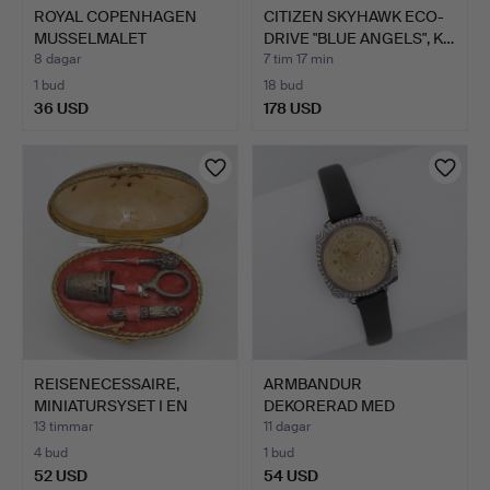
ROYAL COPENHAGEN
CITIZEN SKYHAWK ECO-
MUSSELMALET
DRIVE "BLUE ANGELS", K…
VOLLSPITZE, S…
8 dagar
7 tim 17 min
1 bud
18 bud
36 USD
178 USD
REISENECESSAIRE,
ARMBANDUR
MINIATURSYSET I EN
DEKORERAD MED
SNÄCKD…
NIELLO-ARBETE, BOE…
13 timmar
11 dagar
4 bud
1 bud
52 USD
54 USD