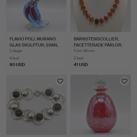
FLAVIO POLI. MURANO
BÄRNSTENSCOLLIER,
GLAS SKULPTUR, SVAN,
FACETTERADE PÄRLOR,
S…
STOR…
2 dagar
5 tim 39 min
4 bud
2 bud
80 USD
41 USD