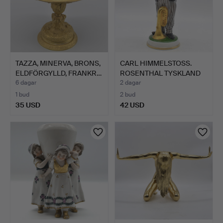
TAZZA, MINERVA, BRONS,
CARL HIMMELSTOSS.
ELDFÖRGYLLD, FRANKR…
ROSENTHAL TYSKLAND
(SELB…
6 dagar
2 dagar
1 bud
2 bud
35 USD
42 USD