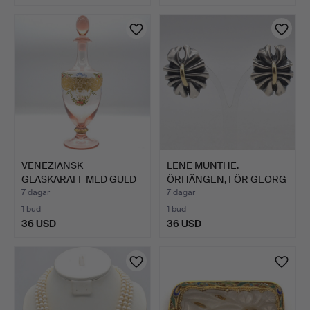
VENEZIANSK
LENE MUNTHE.
GLASKARAFF MED GULD
ÖRHÄNGEN, FÖR GEORG
OCH EMALJMÅ…
JENSEN, M…
7 dagar
7 dagar
1 bud
1 bud
36 USD
36 USD