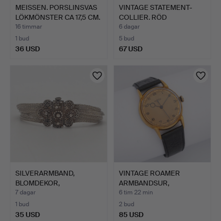
MEISSEN. PORSLINSVAS
VINTAGE STATEMENT-
LÖKMÖNSTER CA 17,5 CM.
COLLIER. RÖD
MEDELHAVSKO…
16 timmar
6 dagar
1 bud
5 bud
36 USD
67 USD
SILVERARMBAND,
VINTAGE ROAMER
BLOMDEKOR,
ARMBANDSUR,
TRÅDKONST, TESTA…
MANUELLT UPPDRA…
7 dagar
6 tim 22 min
1 bud
2 bud
35 USD
85 USD