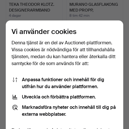
TEKA THEODOR KLOTZ.
MURANO GLASFLAKONG
DESIGNERARMBAND
MED PROPP,
STERLI…
FLERSKIKTSST…
4 dagar
8 tim 42 min
1 bud
1 bud
54 USD
55 USD
Vi använder cookies
Denna tjänst är en del av Auctionet-plattformen.
Vissa cookies är nödvändiga för att tillhandahålla
tjänsten, medan du kan hantera eller återkalla ditt
samtycke för de som används för att:
Anpassa funktioner och innehåll för dig
utifrån hur du använder plattformen.
Utveckla och förbättra plattformen.
ARCHIMEDE SEGUSO.
RADIO AUDION
PARFYMFLAKONG,
TELEFUNKEN
Marknadsföra nyheter och innehåll till dig på
MURANOGLA…
ARCOLETTE 31W 1930…
9 tim 44 min
9 tim 9 min
externa webbplatser.
2 bud
3 bud
127 USD
127 USD