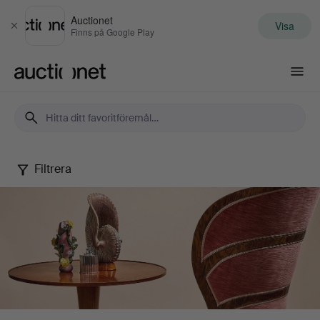
Auctionet
Visa
Stäng
Finns på Google Play
Auctionet.com
Filtrera
Stockholms
Auktionsverk
-
Malmö