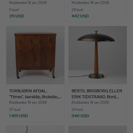
Bru…
Klubbades 18 jan 2026
Klubbades 18 jan 2026
5 bud
29 bud
211 USD
442 USD
TORBJØRN AFDAL.
BERTIL BRISBORG ELLER
"Times", barskåp, Bruksbo,…
ERIK TIDSTRAND. Bord…
Klubbades 18 jan 2026
Klubbades 18 jan 2026
37 bud
24 bud
1 891 USD
946 USD