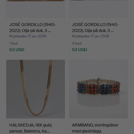
JOSÉ GORDILLO (1940-
JOSÉ GORDILLO (1940-
2022). Olja på duk, 3 …
2022). Olja på duk, 3 …
Klubbades 17 jan 2026
Klubbades 17 jan 2026
1 bud
3 bud
53 USD
53 USD
HALSKEDJA, 18K guld,
ARMBAND, sterlingsilver
pansar, Balestra, Ita…
med glasinlägg.