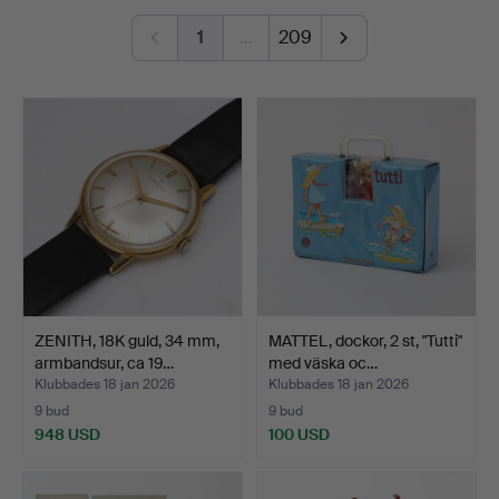
1
…
209
ZENITH, 18K guld, 34 mm,
MATTEL, dockor, 2 st, "Tutti"
armbandsur, ca 19…
med väska oc…
Klubbades 18 jan 2026
Klubbades 18 jan 2026
9 bud
9 bud
948 USD
100 USD