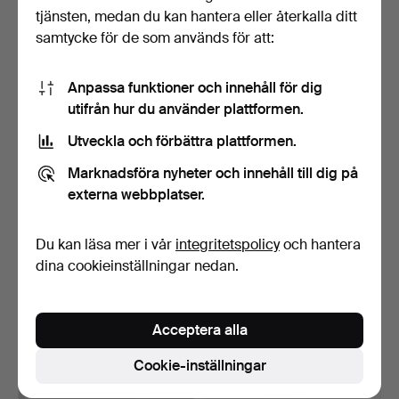
Klubbades 17 jan 2026
Klubbades 17 jan 2026
tjänsten, medan du kan hantera eller återkalla ditt
7 bud
11 bud
samtycke för de som används för att:
368 USD
169 USD
Anpassa funktioner och innehåll för dig
utifrån hur du använder plattformen.
Utveckla och förbättra plattformen.
Marknadsföra nyheter och innehåll till dig på
externa webbplatser.
Du kan läsa mer i vår
integritetspolicy
och hantera
dina cookieinställningar nedan.
RING, 3 i 1, 14K guld,
BOSS Armbandsur, stål,
Reerslev Design, Da…
quartz.
Klubbades 17 jan 2026
Klubbades 17 jan 2026
Acceptera alla
2 bud
16 bud
946 USD
158 USD
Cookie-inställningar