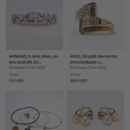
ARMAND, X-länk, silver, Jo-
RING, 9K guld, diamanter,
Ans Guld AB, Kö…
princesslipade o…
Klubbades 17 jan 2026
Klubbades 17 jan 2026
3 bud
14 bud
53 USD
380 USD