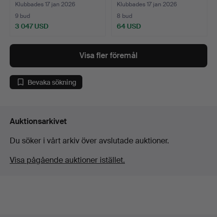
Klubbades 17 jan 2026
Klubbades 17 jan 2026
9 bud
8 bud
3 047 USD
64 USD
Visa fler föremål
Bevaka sökning
Auktionsarkivet
Du söker i vårt arkiv över avslutade auktioner.
Visa pågående auktioner istället.