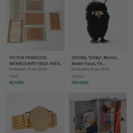
VICTOR FRANÇOIS
DOCKA, "Stinky", Mumin,
BIENNOURRY (1823-1893).
Atelier Fauni, Fin…
Sk…
Klubbades 18 jan 2026
Klubbades 18 jan 2026
5 bud
24 bud
82 USD
780 USD