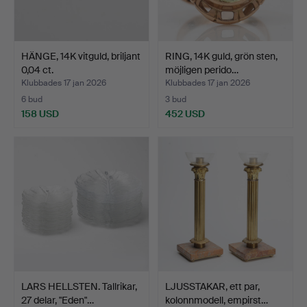
HÄNGE, 14K vitguld, briljant
RING, 14K guld, grön sten,
0,04 ct.
möjligen perido…
Klubbades 17 jan 2026
Klubbades 17 jan 2026
6 bud
3 bud
158 USD
452 USD
LARS HELLSTEN. Tallrikar,
LJUSSTAKAR, ett par,
27 delar, "Eden"…
kolonnmodell, empirst…