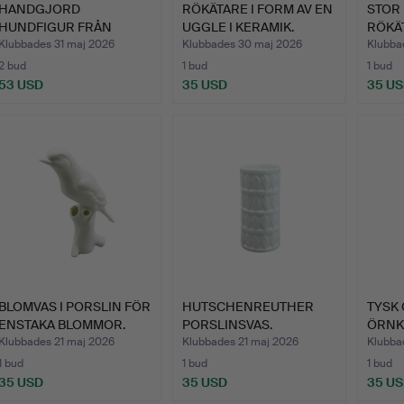
HANDGJORD
RÖKÄTARE I FORM AV EN
STOR
HUNDFIGUR FRÅN
UGGLE I KERAMIK.
RÖKÄT
VARUMÄRKET GILDE.
UGGL
Klubbades 31 maj 2026
Klubbades 30 maj 2026
Klubba
2 bud
1 bud
1 bud
53 USD
35 USD
35 U
BLOMVAS I PORSLIN FÖR
HUTSCHENREUTHER
TYSK
ENSTAKA BLOMMOR.
PORSLINSVAS.
ÖRNKA
KAPAC
Klubbades 21 maj 2026
Klubbades 21 maj 2026
Klubba
1 bud
1 bud
1 bud
35 USD
35 USD
35 U