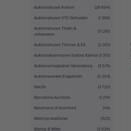
Auktionshuset Kolonn
(28 694)
Auktionshuset STO Bohuslän
(1 399)
Auktionshuset Thelin &
(11 281)
Johansson
Auktionshuset Thörner & Ek
(2 051)
Auktionskammaren Sydost Kalmar
(1 310)
Auktionsmagasinet Vänersborg
(3 574)
Auktionsverket Engelholm
(5 293)
Balclis
(3 720)
Barcelona Auctions
(1 214)
Batemans of Stamford
(46)
Bidstrup Auktioner
(320)
Bishop & Miller
(3 504)