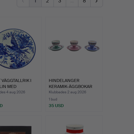
1
2
3
…
8
 VÄGGTALLRIK I
HINDELANGER
LIN MED
KERAMIK-ÄGGBOKAR
MÅLAT …
MED FAT (3-DE…
des 4 aug 2026
Klubbades 2 aug 2026
1 bud
SD
35 USD