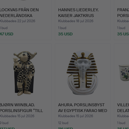
LOCKVAS FRÅN DEN
HANNES LIEDERLEY.
FRAN
NEDERLÄNDSKA
KAISER JAKTKRUS
PORS
KERAMIKMANUF…
„KAMPF D…
WAGN
Klubbades 22 jul 2026
Klubbades 18 jul 2026
Klubbad
1 bud
1 bud
1 bud
47 USD
35 USD
35 U
BJØRN WIINBLAD.
AHURA. PORSLINSBYST
VILLE
PORSLINSFIGUR ”TILL
AV EGYPTISK FARAO MED
DELAT
EULENS…
…
SERI
Klubbades 15 jul 2026
Klubbades 15 jul 2026
Klubbad
9 bud
12 bud
1 bud
137 USD
116 USD
35 U