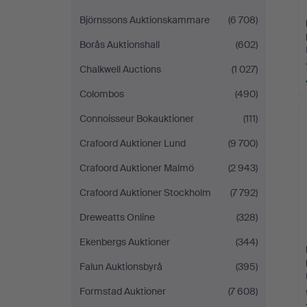
Björnssons Auktionskammare
(6 708)
Borås Auktionshall
(602)
Chalkwell Auctions
(1 027)
Colombos
(490)
Connoisseur Bokauktioner
(111)
Crafoord Auktioner Lund
(9 700)
Crafoord Auktioner Malmö
(2 943)
Crafoord Auktioner Stockholm
(7 792)
Dreweatts Online
(328)
Ekenbergs Auktioner
(344)
Falun Auktionsbyrå
(395)
Formstad Auktioner
(7 608)