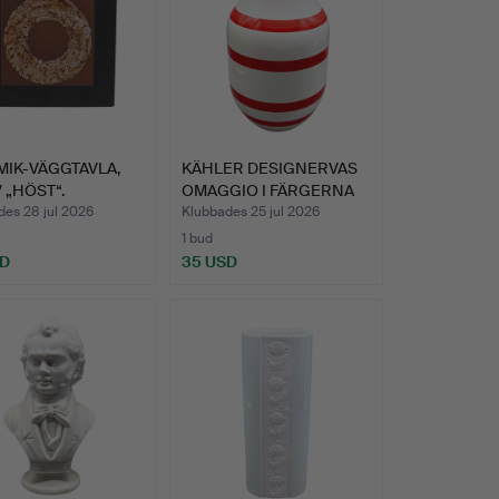
MIK-VÄGGTAVLA,
KÄHLER DESIGNERVAS
 „HÖST“.
OMAGGIO I FÄRGERNA
VITT…
des 28 jul 2026
Klubbades 25 jul 2026
1 bud
SD
35 USD