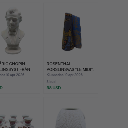
ÉRIC CHOPIN
ROSENTHAL
LINSBYST FRÅN
PORSLINSVAS ”LE MIDI”,
LINS…
STUDIOLIN…
des 19 apr 2026
Klubbades 19 apr 2026
3 bud
SD
58 USD