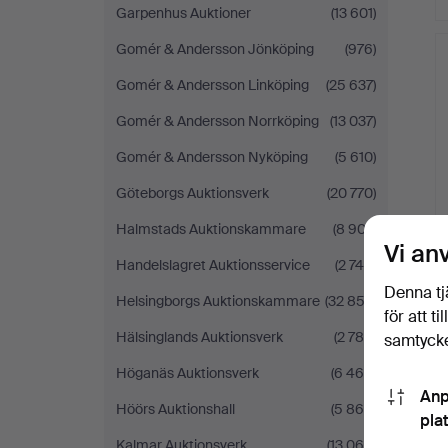
Garpenhus Auktioner
(13 601)
Gomér & Andersson Jönköping
(976)
Gomér & Andersson Linköping
(25 637)
Gomér & Andersson Norrköping
(13 037)
Gomér & Andersson Nyköping
(5 610)
Göteborgs Auktionsverk
(20 770)
Halmstads Auktionskammare
(8 907)
Vi an
Handelslagret Auktionsservice
(2 740)
Denna tj
Helsingborgs Auktionskammare
(32 852)
för att t
Hälsinglands Auktionsverk
(2 788)
samtycke
Höganäs Auktionsverk
(6 465)
Anp
Höörs Auktionshall
(5 865)
pla
Kalmar Auktionsverk
(13 064)