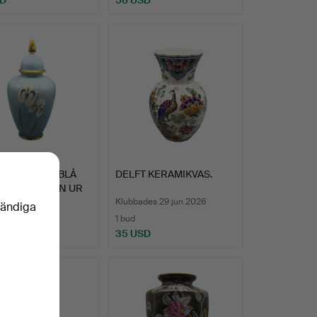
 KUNST LJUSBLÅ
DELFT KERAMIKVAS.
AS I PORSLIN UR
es 4 jul 2026
Klubbades 29 jun 2026
vändiga
1 bud
SD
35 USD