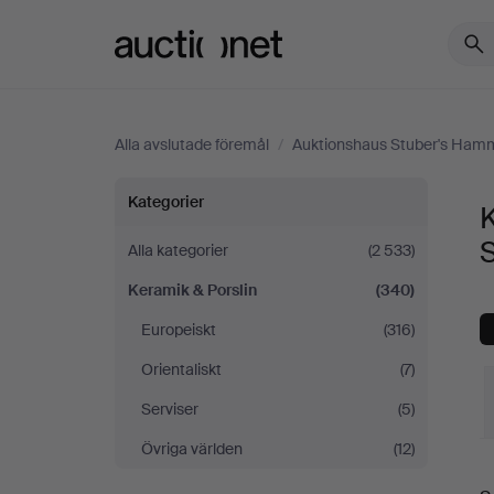
Auctionet.com
Alla avslutade föremål
/
Auktionshaus Stuber's Ham
Keramik
Kategorier
K
&
Alla kategorier
(2 533)
Keramik & Porslin
(340)
Porslin
Europeiskt
(316)
på
Orientaliskt
(7)
Auktionshaus
Serviser
(5)
Övriga världen
(12)
Stuber's
S