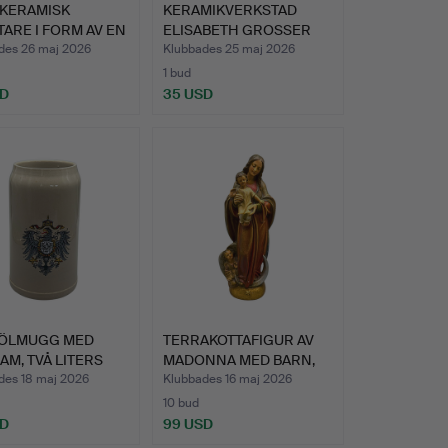
 KERAMISK
KERAMIKVERKSTAD
ARE I FORM AV EN
ELISABETH GROSSER
A.
VAS FRÅN…
des 26 maj 2026
Klubbades 25 maj 2026
1 bud
SD
35 USD
 ÖLMUGG MED
TERRAKOTTAFIGUR AV
M, TVÅ LITERS
MADONNA MED BARN,
IT…
HANDM…
des 18 maj 2026
Klubbades 16 maj 2026
10 bud
SD
99 USD