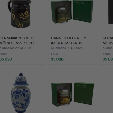
KERAMIKKRUS MED
HANNES LIEDERLEY.
KERA
MÖRK GLASYR OCH
KAISER JAKTKRUS
MOTIV
FÅGELDEKOR…
„FRÜHLIN…
Klubbades 2 aug 2026
Klubbades 30 jul 2026
Klubba
1 bud
1 bud
1 bud
35 USD
35 USD
35 U