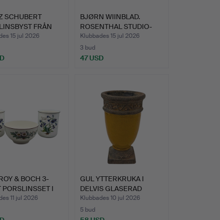
Z SCHUBERT
BJØRN WIINBLAD.
LINSBYST FRÅN
ROSENTHAL STUDIO-
ER & …
LINIE POR…
es 15 jul 2026
Klubbades 15 jul 2026
3 bud
SD
47 USD
ROY & BOCH 3-
GUL YTTERKRUKA I
 PORSLINSSET I
DELVIS GLASERAD
…
TERRAKOTT…
es 11 jul 2026
Klubbades 10 jul 2026
5 bud
SD
58 USD