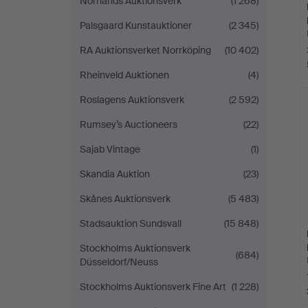
Norrlands Auktionsverk
(1 268)
Palsgaard Kunstauktioner
(2 345)
RA Auktionsverket Norrköping
(10 402)
Rheinveld Auktionen
(4)
Roslagens Auktionsverk
(2 592)
Rumsey’s Auctioneers
(22)
Sajab Vintage
(1)
Skandia Auktion
(23)
Skånes Auktionsverk
(5 483)
Stadsauktion Sundsvall
(15 848)
Stockholms Auktionsverk
(684)
Düsseldorf/Neuss
Stockholms Auktionsverk Fine Art
(1 228)