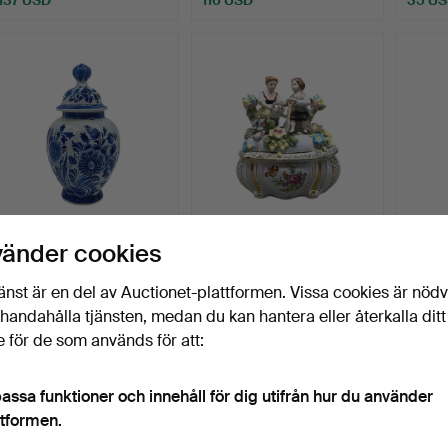
HOLLÄNDSK DELFT
RITZENHOFF & BREKER
ALKA
vänder cookies
LOCKVAS I PORSLIN.
LOCKASK I PORSLIN MED
LOCKV
…
SE…
Klubbades 10 jul 2026
Klubbades 4 jul 2026
Klubbad
änst är en del av Auctionet-plattformen. Vissa cookies är nöd
1 bud
3 bud
1 bud
illhandahålla tjänsten, medan du kan hantera eller återkalla ditt
35 USD
59 USD
35 U
 för de som används för att:
assa funktioner och innehåll för dig utifrån hur du använder
ttformen.