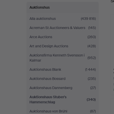
S
Hammerschlag
Auktionshus
Alla auktionshus
(439 816)
Acreman St Auctioneers & Valuers
(145)
Arce Auctions
(260)
Art and Design Auctions
(428)
Auktionsfirma Kenneth Svensson i
(952)
Kalmar
Auktionshaus Blank
(1 444)
Auktionshaus Bossard
(235)
Auktionshaus Dannenberg
(27)
Auktionshaus Stuber's
(340)
Hammerschlag
Auktionshaus von Brühl
(87)