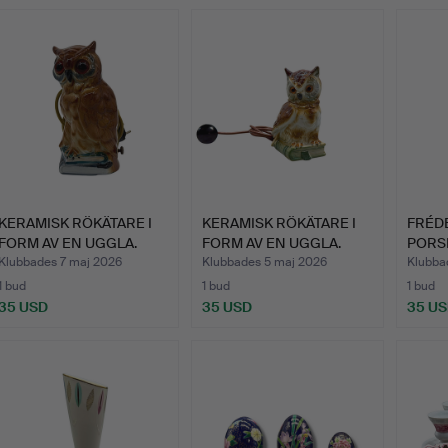
KERAMISK RÖKÄTARE I
KERAMISK RÖKÄTARE I
FRÉD
FORM AV EN UGGLA.
FORM AV EN UGGLA.
PORS
PORS
Klubbades 7 maj 2026
Klubbades 5 maj 2026
Klubba
1 bud
1 bud
1 bud
35 USD
35 USD
35 U