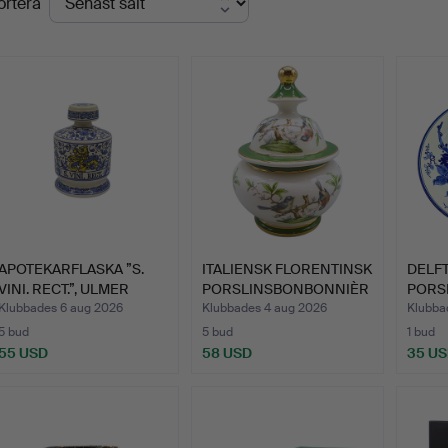
ortera
APOTEKARFLASKA ”S.
ITALIENSK FLORENTINSK
DELFT
VINI. RECT.”, ULMER
PORSLINSBONBONNIÈR
PORS
KER…
E …
HAND
Klubbades 6 aug 2026
Klubbades 4 aug 2026
Klubba
5 bud
5 bud
1 bud
55 USD
58 USD
35 U