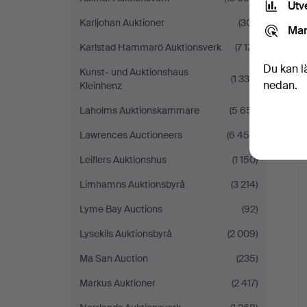
Utv
Karljohan Auktioner
(301)
Mar
Karlstad Hammarö Auktionsverk
(7 171)
Du kan l
Kunst- und Auktionshaus
(1 338)
nedan.
Kleinhenz
Laholms Auktionskammare
(5 651)
Lawrences Auctioneers
(6 458)
Leiflers Auktionshus
(1 150)
Limhamns Auktionsbyrå
(3 214)
Lyme Bay Auctions
(92)
Lysekils Auktionsbyrå
(2 009)
Ma San Auction
(235)
Markus Auktioner
(2 417)