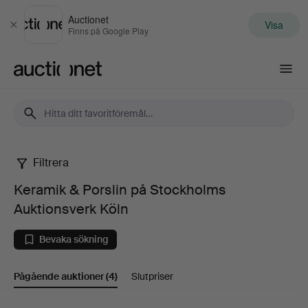
Auctionet
Visa
Stäng
Finns på Google Play
Auctionet.com
Filtrera
Keramik
Keramik & Porslin på Stockholms
&
Auktionsverk Köln
Porslin
Bevaka sökning
på
Pågående auktioner
(4)
Slutpriser
Stockholms