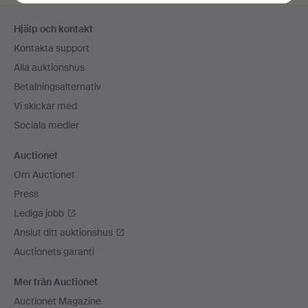
Sidfotsnavigation
Hjälp och kontakt
Kontakta support
Alla auktionshus
Betalningsalternativ
Vi skickar med
Sociala medier
Auctionet
Om Auctionet
Press
Lediga jobb
Anslut ditt auktionshus
Auctionets garanti
Mer från Auctionet
Auctionet Magazine