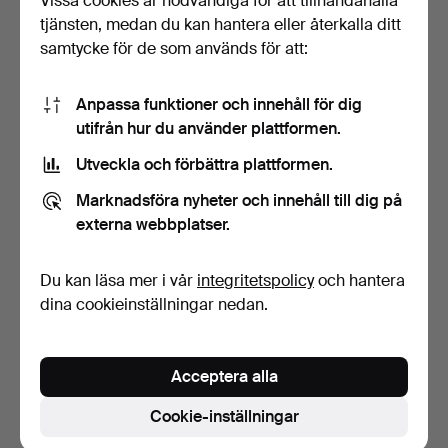
Vissa cookies är nödvändiga för att tillhandahålla
tjänsten, medan du kan hantera eller återkalla ditt
samtycke för de som används för att:
Anpassa funktioner och innehåll för dig
utifrån hur du använder plattformen.
Utveckla och förbättra plattformen.
MEISSEN ‘Indisch purpur’,
FRANZ SCHWADERLAPP.
Marknadsföra nyheter och innehåll till dig på
servisdelar, 2:a…
Sawa Ceramic, vas, ker…
4 dagar
6 dagar
externa webbplatser.
Värdering
Värdering
405 USD
116 USD
Du kan läsa mer i vår
integritetspolicy
och hantera
dina cookieinställningar nedan.
Bevaka sökning
Du kan också söka i
vårt arkiv med avslutade auktioner
.
Acceptera alla
Cookie-inställningar