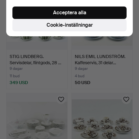
Acceptera alla
Cookie-inställningar
STIG LINDBERG.
NILS EMIL LUNDSTRÖM.
Servisdelar, flintgods, 28 …
Kaffeservis, 31 delar…
9 dagar
9 dagar
11 bud
4 bud
349 USD
50 USD