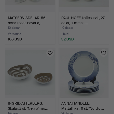
MATSERVISDELAR, 56
PAUL HOFF. kaffeservis, 27
delar, rosor, Bavaria, …
delar, "Emma", …
10 dagar
10 dagar
Värdering
1 bud
106 USD
32 USD
INGRID ATTERBERG.
ANNA HANDELL.
Skålar, 2 st, "Negro" mo…
Mattallrikar, 6 st, "Nordic …
14 dagar
14 dagar