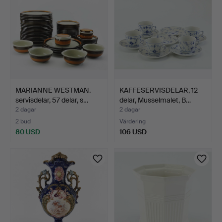
MARIANNE WESTMAN.
KAFFESERVISDELAR, 12
servisdelar, 57 delar, s…
delar, Musselmalet, B…
2 dagar
2 dagar
2 bud
Värdering
80 USD
106 USD