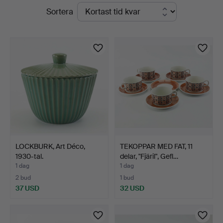
Pågående
Sortera
Auktionsverk
auktioner
LOCKBURK, Art Déco,
TEKOPPAR MED FAT, 11
1930-tal.
delar, "Fjäril", Gefl…
1 dag
1 dag
2 bud
1 bud
37 USD
32 USD