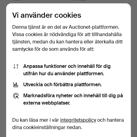
Värdering
Värdering
64 USD
53 USD
Vi använder cookies
Denna tjänst är en del av Auctionet-plattformen.
Vissa cookies är nödvändiga för att tillhandahålla
tjänsten, medan du kan hantera eller återkalla ditt
samtycke för de som används för att:
Anpassa funktioner och innehåll för dig
utifrån hur du använder plattformen.
Utveckla och förbättra plattformen.
OPIUMKUDDE, keramik,
VASER, ett par, Art Deco,
Marknadsföra nyheter och innehåll till dig på
Kina, 1900-tal.
Åfors Glasbruk, …
9 dagar
9 dagar
externa webbplatser.
Värdering
Värdering
85 USD
106 USD
Du kan läsa mer i vår
integritetspolicy
och hantera
dina cookieinställningar nedan.