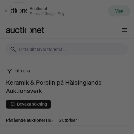
Auctionet
Visa
Stäng
Finns på Google Play
Auctionet.com
Filtrera
Keramik
Keramik & Porslin på Hälsinglands
&
Auktionsverk
Porslin
Bevaka sökning
på
Pågående auktioner
(16)
Slutpriser
Hälsinglands