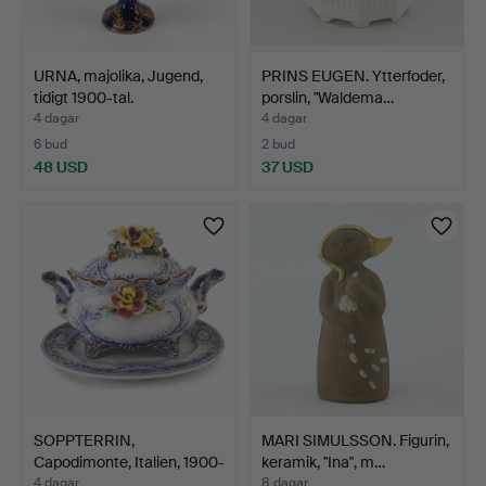
URNA, majolika, Jugend,
PRINS EUGEN. Ytterfoder,
tidigt 1900-tal.
porslin, "Waldema…
4 dagar
4 dagar
6 bud
2 bud
48 USD
37 USD
SOPPTERRIN,
MARI SIMULSSON. Figurin,
Capodimonte, Italien, 1900-
keramik, "Ina", m…
tal.
4 dagar
8 dagar