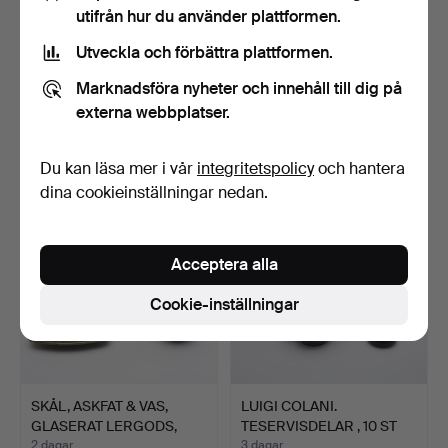
utifrån hur du använder plattformen.
Utveckla och förbättra plattformen.
LAMPOR & LOCKURNA, 3
WILLIAM MOORCROFT.
Marknadsföra nyheter och innehåll till dig på
DELAR, GLASERAT
VAS, GLASERAT &
LERGO…
EMALJER…
2 dagar
2 dagar
externa webbplatser.
Värdering
Värdering
106 USD
317 USD
Du kan läsa mer i vår
integritetspolicy
och hantera
dina cookieinställningar nedan.
Acceptera alla
Cookie-inställningar
SKÅL, ASKFAT & VAS,
LUIGI COLANI.
GLASERAT LERGODS,
TESERVISDELAR , 10 ST
MOOR…
DELAR,…
2 dagar
3 dagar