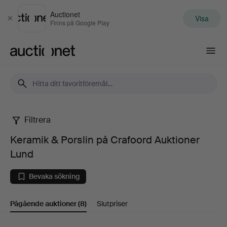
Auctionet
Visa
Stäng
Finns på Google Play
Auctionet.com
Filtrera
Keramik
Keramik & Porslin på Crafoord Auktioner
&
Lund
Porslin
Bevaka sökning
på
Pågående auktioner
(8)
Slutpriser
Crafoord