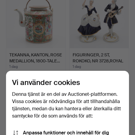
TEKANNA, KANTON, ROSE
FIGURINGER, 2 ST,
MEDALLION, 1800-TALE…
ROKOKO, NR 3728,ROYAL
DU…
1 dag
1 dag
Värdering
Värdering
64 USD
53 USD
Vi använder cookies
Denna tjänst är en del av Auctionet-plattformen.
Vissa cookies är nödvändiga för att tillhandahålla
tjänsten, medan du kan hantera eller återkalla ditt
samtycke för de som används för att:
Anpassa funktioner och innehåll för dig