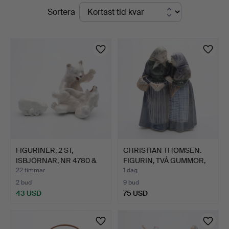
Pågående
Sortera
Auktioner
auktioner
Lund
FIGURINER, 2 ST,
CHRISTIAN THOMSEN.
ISBJÖRNAR, NR 4780 &
FIGURIN, TVÅ GUMMOR,
NR 1…
NR…
22 timmar
1 dag
2 bud
9 bud
43 USD
75 USD