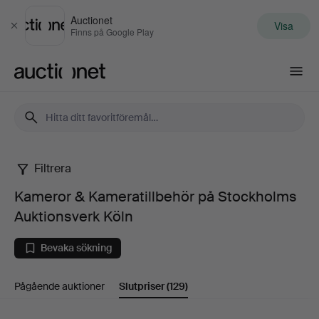
Auctionet
Visa
Stäng
Finns på Google Play
Auctionet.com
Filtrera
Kameror
Kameror & Kameratillbehör på Stockholms
&
Auktionsverk Köln
Kameratillbehör
Bevaka sökning
på
Pågående auktioner
Slutpriser
(129)
Stockholms