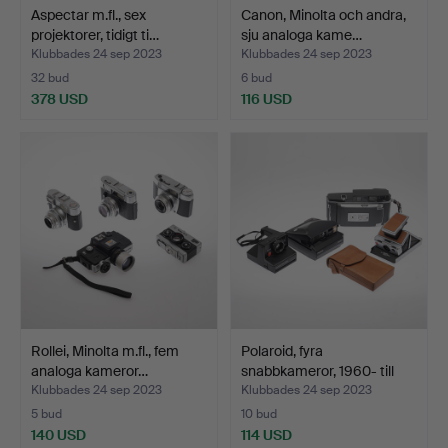
Aspectar m.fl., sex
Canon, Minolta och andra,
projektorer, tidigt ti…
sju analoga kame…
Klubbades 24 sep 2023
Klubbades 24 sep 2023
32 bud
6 bud
378 USD
116 USD
Rollei, Minolta m.fl., fem
Polaroid, fyra
analoga kameror…
snabbkameror, 1960- till
19…
Klubbades 24 sep 2023
Klubbades 24 sep 2023
5 bud
10 bud
140 USD
114 USD