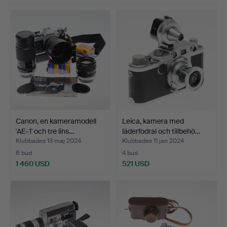
Canon, en kameramodell
Leica, kamera med
'AE-1' och tre lins…
läderfodral och tillbehö…
Klubbades 13 maj 2024
Klubbades 11 jan 2024
8 bud
4 bud
1 460 USD
521 USD