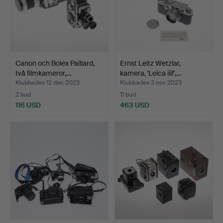
Canon och Bolex Paillard,
Ernst Leitz Wetzlar,
två filmkameror,…
kamera, 'Leica iiif',…
Klubbades 12 dec 2023
Klubbades 3 nov 2023
2 bud
11 bud
116 USD
463 USD