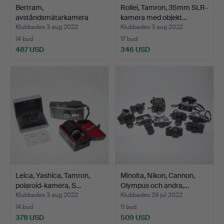
Bertram,
Rollei, Tamron, 35mm SLR-
avståndsmätarkamera
kamera med objekt…
med tillbehör…
Klubbades 3 aug 2022
Klubbades 3 aug 2022
14 bud
17 bud
487 USD
346 USD
Leica, Yashica, Tamron,
Minolta, Nikon, Cannon,
polaroid-kamera, S…
Olympus och andra,…
Klubbades 3 aug 2022
Klubbades 29 jul 2022
14 bud
11 bud
378 USD
509 USD