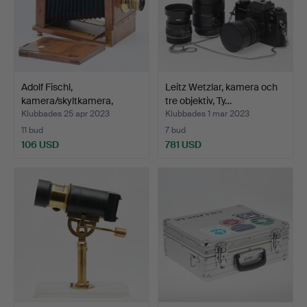
Adolf Fischl,
Leitz Wetzlar, kamera och
kamera/skyltkamera,
tre objektiv, Ty…
Tyskland…
Klubbades 25 apr 2023
Klubbades 1 mar 2023
11 bud
7 bud
106 USD
781 USD