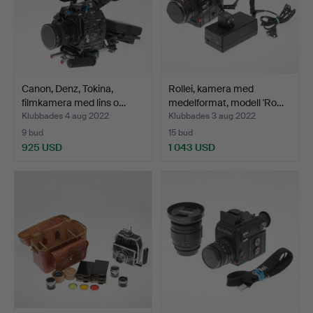
Canon, Denz, Tokina,
Rollei, kamera med
filmkamera med lins o…
medelformat, modell 'Ro…
Klubbades 4 aug 2022
Klubbades 3 aug 2022
9 bud
15 bud
925 USD
1 043 USD