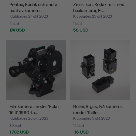
Pentax, Kodak och andra,
Zeiss Ikon, Kodak m.fl., sex
bunt av kameror, …
boxkameror, E…
Klubbades 27 okt 2023
Klubbades 25 okt 2023
4 bud
1 bud
174 USD
58 USD
Filmkamera, modell 'Eclair
Rollei, Argus, två kameror,
16 II', 1960-ta…
modell 'Rollei…
Klubbades 25 okt 2023
Klubbades 5 okt 2023
39 bud
12 bud
1 702 USD
116 USD