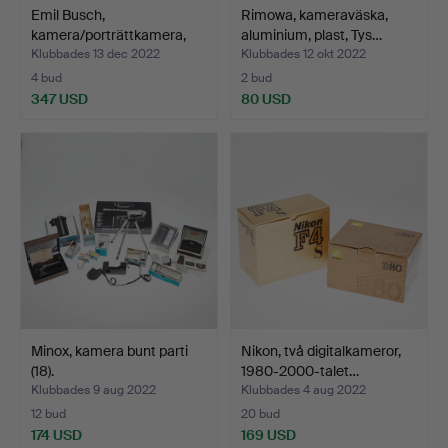
Emil Busch,
Rimowa, kameraväska,
kamera/porträttkamera,
aluminium, plast, Tys…
Tysklan…
Klubbades 13 dec 2022
Klubbades 12 okt 2022
4 bud
2 bud
347 USD
80 USD
Minox, kamera bunt parti
Nikon, två digitalkameror,
(18).
1980-2000-talet…
Klubbades 9 aug 2022
Klubbades 4 aug 2022
12 bud
20 bud
174 USD
169 USD