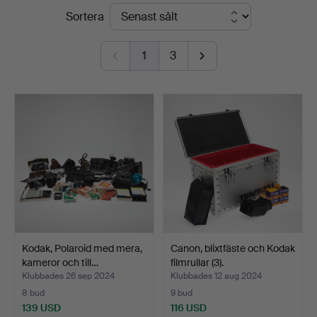
Slutpriser
Sortera
Auktionsverk
Köln
1
3
Kodak, Polaroid med mera,
Canon, blixtfäste och Kodak
kameror och till…
filmrullar (3).
Klubbades 26 sep 2024
Klubbades 12 aug 2024
8 bud
9 bud
139 USD
116 USD