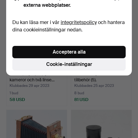
externa webbplatser.
Du kan läsa mer i vår
integritetspolicy
och hantera
dina cookieinställningar nedan.
Acceptera alla
Cookie-inställningar
Canon, Olympus, fyra
Kamera/skyltkamera med
kameror och två linse…
tillbehör (5).
Klubbades 29 apr 2023
Klubbades 25 apr 2023
1 bud
8 bud
58 USD
81 USD