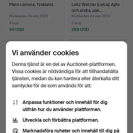
Plate camera, Tyskland.
Leitz Wetzlar (Leica), Agfa
och andra, pak…
Klubbades 24 sep 2023
Klubbades 24 sep 2023
9 bud
2 bud
98 USD
289 USD
Vi använder cookies
Denna tjänst är en del av Auctionet-plattformen.
Vissa cookies är nödvändiga för att tillhandahålla
tjänsten, medan du kan hantera eller återkalla ditt
samtycke för de som används för att:
Anpassa funktioner och innehåll för dig
Canon, två kameror, modell
Leitz Wetzlar,
utifrån hur du använder plattformen.
'AE-1', 1970-ta…
kamerabund/tre objektiv,
Ty…
Klubbades 4 maj 2023
Klubbades 3 maj 2023
Utveckla och förbättra plattformen.
2 bud
16 bud
64 USD
514 USD
Marknadsföra nyheter och innehåll till dig på