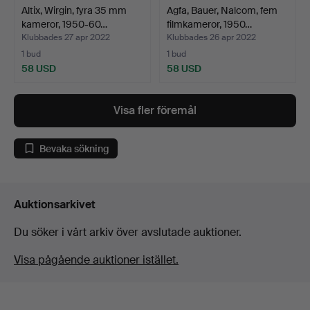
Altix, Wirgin, fyra 35 mm
Agfa, Bauer, Nalcom, fem
kameror, 1950-60…
filmkameror, 1950…
Klubbades 27 apr 2022
Klubbades 26 apr 2022
1 bud
1 bud
58 USD
58 USD
Visa fler föremål
Bevaka sökning
Auktionsarkivet
Du söker i vårt arkiv över avslutade auktioner.
Visa pågående auktioner istället.