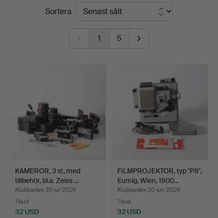
Slutpriser
Sortera
&
Andersson
1
5
Nyköping
KAMEROR, 3 st, med
FILMPROJEKTOR, typ "P8",
tillbehör, bl.a. Zeiss …
Eumig, Wien, 1900…
Klubbades 30 jul 2026
Klubbades 20 jun 2026
1 bud
1 bud
32 USD
32 USD