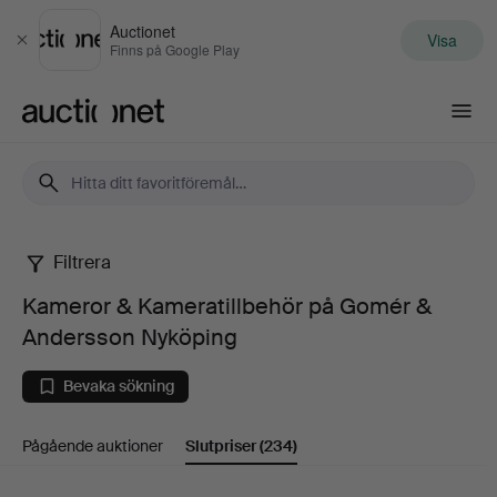
Auctionet
Visa
Stäng
Finns på Google Play
Auctionet.com
Filtrera
Kameror
Kameror & Kameratillbehör på Gomér &
&
Andersson Nyköping
Kameratillbehör
Bevaka sökning
på
Pågående auktioner
Slutpriser
(234)
Gomér