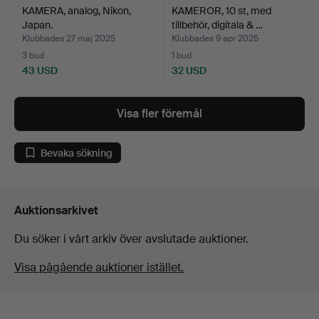
KAMERA, analog, Nikon,
KAMEROR, 10 st, med
Japan.
tillbehör, digitala & …
Klubbades 27 maj 2025
Klubbades 9 apr 2025
3 bud
1 bud
43 USD
32 USD
Visa fler föremål
Bevaka sökning
Auktionsarkivet
Du söker i vårt arkiv över avslutade auktioner.
Visa pågående auktioner istället.