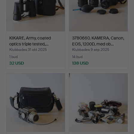
KIKARE, Army, coated
3780660. KAMERA, Canon,
optics triple tested,…
EOS, 1200D, med ob…
Klubbades 31 okt 2025
Klubbades 9 sep 2025
1 bud
14 bud
32 USD
138 USD