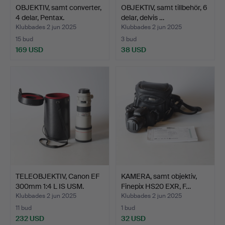
OBJEKTIV, samt converter,
OBJEKTIV, samt tillbehör, 6
4 delar, Pentax.
delar, delvis …
Klubbades 2 jun 2025
Klubbades 2 jun 2025
15 bud
3 bud
169 USD
38 USD
TELEOBJEKTIV, Canon EF
KAMERA, samt objektiv,
300mm 1:4 L IS USM.
Finepix HS20 EXR, F…
Klubbades 2 jun 2025
Klubbades 2 jun 2025
11 bud
1 bud
232 USD
32 USD