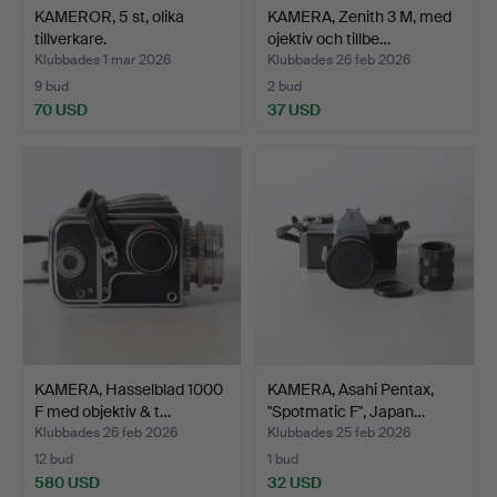
KAMEROR, 5 st, olika
KAMERA, Zenith 3 M, med
tillverkare.
ojektiv och tillbe…
Klubbades 1 mar 2026
Klubbades 26 feb 2026
9 bud
2 bud
70 USD
37 USD
KAMERA, Hasselblad 1000
KAMERA, Asahi Pentax,
F med objektiv & t…
"Spotmatic F", Japan…
Klubbades 26 feb 2026
Klubbades 25 feb 2026
12 bud
1 bud
580 USD
32 USD