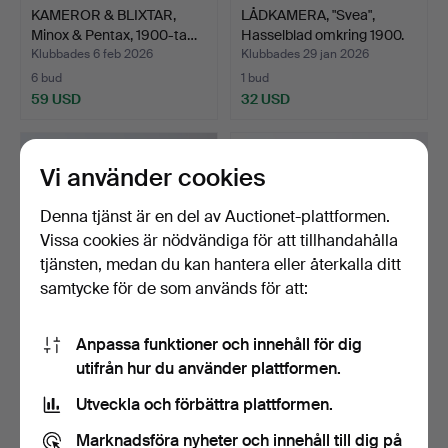
KAMEROR & BLIXTAR,
LÅDKAMERA, "Svea",
Minox & Pentax, 1900-ta…
Hasselblad omkring 1900.
Klubbades 6 feb 2026
Klubbades 29 jan 2026
6 bud
1 bud
59 USD
32 USD
Vi använder cookies
Denna tjänst är en del av Auctionet-plattformen.
Vissa cookies är nödvändiga för att tillhandahålla
tjänsten, medan du kan hantera eller återkalla ditt
samtycke för de som används för att:
Anpassa funktioner och innehåll för dig
ANALOGA KAMEROR, 4
KAMERA, Meopta, Flexaret,
utifrån hur du använder plattformen.
delar bl a Olympos Trip…
Tjeckoslovakien.
Klubbades 27 jan 2026
Klubbades 24 dec 2025
Utveckla och förbättra plattformen.
6 bud
1 bud
48 USD
32 USD
Marknadsföra nyheter och innehåll till dig på