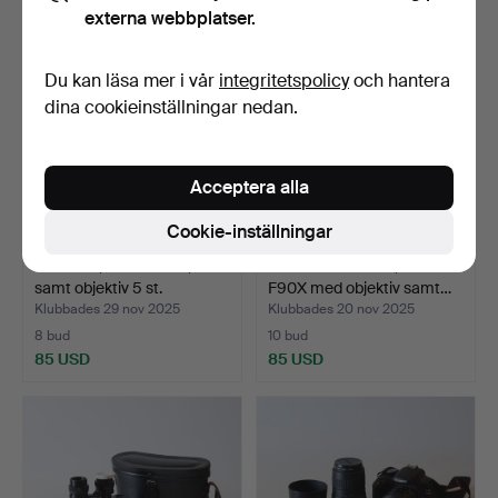
externa webbplatser.
Du kan läsa mer i vår
integritetspolicy
och hantera
dina cookieinställningar nedan.
Acceptera alla
Cookie-inställningar
KAMERA, Minolta XD7,
SYSTEMKAMERA, Nikon
samt objektiv 5 st.
F90X med objektiv samt…
Klubbades 29 nov 2025
Klubbades 20 nov 2025
8 bud
10 bud
85 USD
85 USD