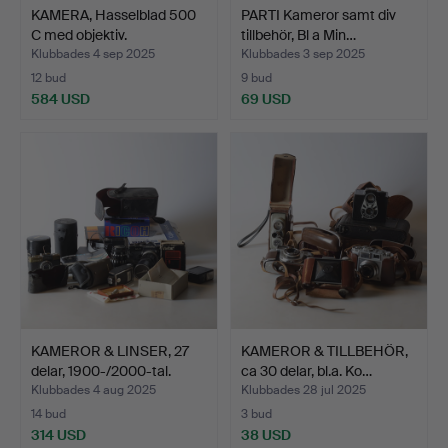
KAMERA, Hasselblad 500
PARTI Kameror samt div
C med objektiv.
tillbehör, Bl a Min…
Klubbades 4 sep 2025
Klubbades 3 sep 2025
12 bud
9 bud
584 USD
69 USD
KAMEROR & LINSER, 27
KAMEROR & TILLBEHÖR,
delar, 1900-/2000-tal.
ca 30 delar, bl.a. Ko…
Klubbades 4 aug 2025
Klubbades 28 jul 2025
14 bud
3 bud
314 USD
38 USD