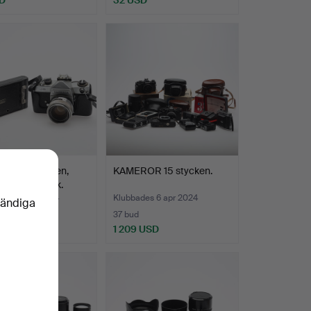
OR, 2 stycken,
KAMEROR 15 stycken.
ca samt Kodak.
des 19 apr 2024
Klubbades 6 apr 2024
vändiga
37 bud
D
1 209 USD