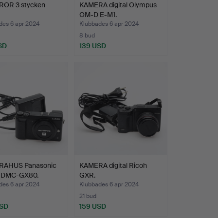
OR 3 stycken
KAMERA digital Olympus
OM-D E-M1.
des 6 apr 2024
Klubbades 6 apr 2024
8 bud
SD
139 USD
AHUS Panasonic
KAMERA digital Ricoh
 DMC-GX80.
GXR.
des 6 apr 2024
Klubbades 6 apr 2024
21 bud
USD
159 USD