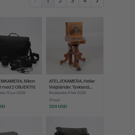
1
2
3
4
MKAMERA, Nikon
ATELJEKAMERA, Heliar
 med 2 OBJEKTIV.
Voigtländer. Tyskland…
des 13 jun 2026
Klubbades 6 feb 2026
13 bud
USD
359 USD