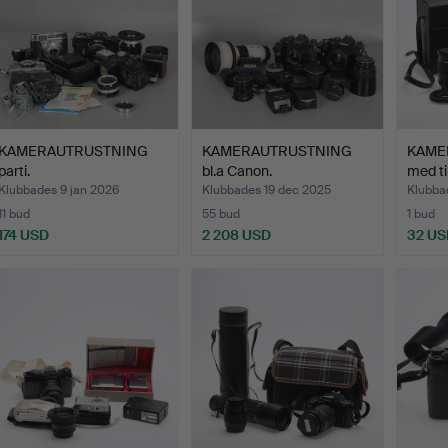
KAMERAUTRUSTNING
KAMERAUTRUSTNING
KAMER
parti.
bl.a Canon.
med ti
Klubbades 9 jan 2026
Klubbades 19 dec 2025
Klubba
11 bud
55 bud
1 bud
174 USD
2 208 USD
32 US