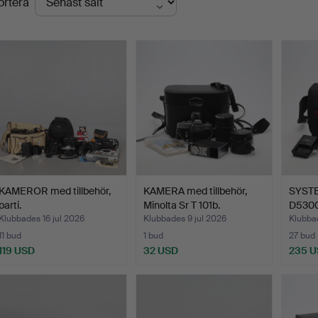
ortera
KAMEROR med tillbehör,
KAMERA med tillbehör,
SYSTE
parti.
Minolta Sr T 101b.
D5300
Klubbades 16 jul 2026
Klubbades 9 jul 2026
Klubba
11 bud
1 bud
27 bud
119 USD
32 USD
235 