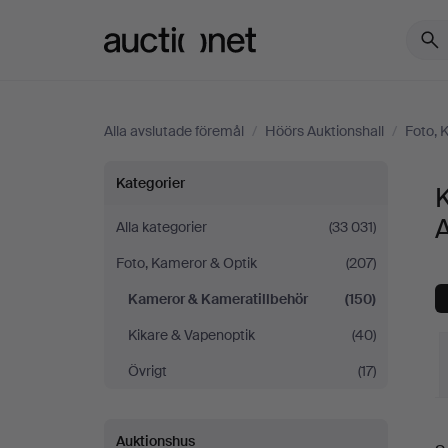
Auctionet.com
Alla avslutade föremål
/
Höörs Auktionshall
/
Foto, 
Kameror
Kategorier
&
A
Alla kategorier
(33 031)
Foto, Kameror & Optik
(207)
Kameratillbehör
Kameror & Kameratillbehör
(150)
på
Kikare & Vapenoptik
(40)
Höörs
Övrigt
(17)
Auktionshall
S
Auktionshus