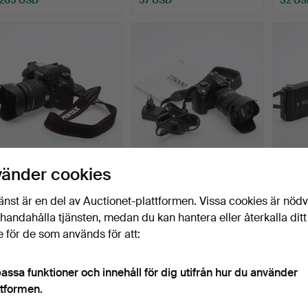
KAMERA Pentax K-5 II:s
KAMERA, Nikon D5000,
KAMER
vänder cookies
SR med objektiv 18-…
digitalkamera.
Yashi
Klubbades 19 apr 2024
Klubbades 19 apr 2024
Klubba
änst är en del av Auctionet-plattformen. Vissa cookies är nöd
3 bud
10 bud
1 bud
illhandahålla tjänsten, medan du kan hantera eller återkalla ditt
127 USD
179 USD
32 US
 för de som används för att:
assa funktioner och innehåll för dig utifrån hur du använder
ttformen.