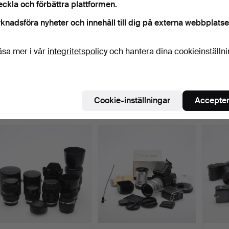
eckla och förbättra plattformen.
knadsföra nyheter och innehåll till dig på externa webbplatse
äsa mer i vår
integritetspolicy
och hantera dina cookieinställn
KAMEROR Canon 5
OBJEKTIV 6 stycken.
OBJEK
stycken.
Klubbades 6 apr 2024
Klubbades 6 apr 2024
Klubba
27 bud
13 bud
21 bud
Cookie-inställningar
Accepter
799 USD
452 USD
641 U