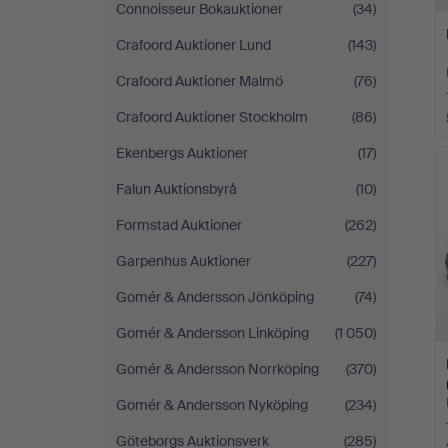
Connoisseur Bokauktioner
(34)
Crafoord Auktioner Lund
(143)
Crafoord Auktioner Malmö
(76)
Crafoord Auktioner Stockholm
(86)
Ekenbergs Auktioner
(17)
Falun Auktionsbyrå
(10)
Formstad Auktioner
(262)
Garpenhus Auktioner
(227)
Gomér & Andersson Jönköping
(74)
Gomér & Andersson Linköping
(1 050)
Gomér & Andersson Norrköping
(370)
Gomér & Andersson Nyköping
(234)
Göteborgs Auktionsverk
(285)