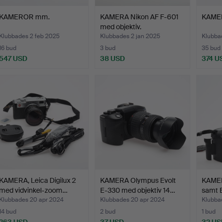
KAMEROR mm.
KAMERA Nikon AF F-601
KAMER
med objektiv.
Klubbades 2 feb 2025
Klubbades 2 jan 2025
Klubba
16 bud
3 bud
35 bud
547 USD
38 USD
374 U
KAMERA, Leica Digilux 2
KAMERA Olympus Evolt
KAME
med vidvinkel-zoom…
E-330 med objektiv 14…
samt 
Klubbades 20 apr 2024
Klubbades 20 apr 2024
Klubba
14 bud
2 bud
1 bud
263 USD
37 USD
32 US