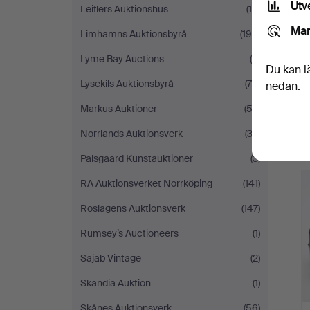
Utv
Leiflers Auktionshus
(15)
Mar
Limhamns Auktionsbyrå
(190)
Lyme Bay Auctions
(4)
Du kan l
Lysekils Auktionsbyrå
(79)
nedan.
Markus Auktioner
(52)
Norrlands Auktionsverk
(33)
Palsgaard Kunstauktioner
(3)
RA Auktionsverket Norrköping
(141)
Roslagens Auktionsverk
(147)
Rumsey’s Auctioneers
(1)
Sajab Vintage
(2)
Skandia Auktion
(1)
Skånes Auktionsverk
(56)