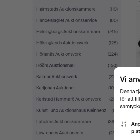
Halmstads Auktionskammare
(110)
Handelslagret Auktionsservice
(80)
Helsingborgs Auktionskammare
(745)
Hälsinglands Auktionsverk
(128)
Höganäs Auktionsverk
(224)
Höörs Auktionshall
(150)
Kalmar Auktionsverk
(210)
Vi an
Karljohan Auktioner
(106)
Denna tj
för att t
Karlstad Hammarö Auktionsverk
(217)
samtycke
Kunst- und Auktionshaus Kleinhenz
(12)
Laholms Auktionskammare
(367)
Anp
pla
Lawrences Auctioneers
(231)