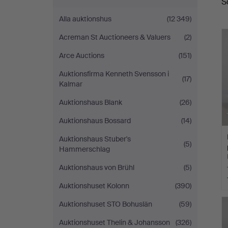
S
Alla auktionshus
(12 349)
Acreman St Auctioneers & Valuers
(2)
Arce Auctions
(151)
Auktionsfirma Kenneth Svensson i
(17)
Kalmar
Auktionshaus Blank
(26)
Auktionshaus Bossard
(14)
Auktionshaus Stuber's
(5)
Hammerschlag
Auktionshaus von Brühl
(5)
Auktionshuset Kolonn
(390)
Auktionshuset STO Bohuslän
(59)
Auktionshuset Thelin & Johansson
(326)