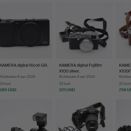
KAMERA digital Ricoh GR.
KAMERA digital Fujifilm
KAMERA
X100 silver.
X100F
Klubbades 6 apr 2024
Klubbades 6 apr 2024
Klubba
24 bud
23 bud
20 bud
289 USD
321 USD
736 U