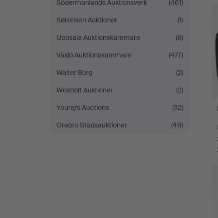
Södermanlands Auktionsverk
(461)
Sørensen Auktioner
(1)
Uppsala Auktionskammare
(8)
Växjö Auktionskammare
(477)
Walter Borg
(2)
Woxholt Auktioner
(2)
Young's Auctions
(32)
Örebro Stadsauktioner
(49)