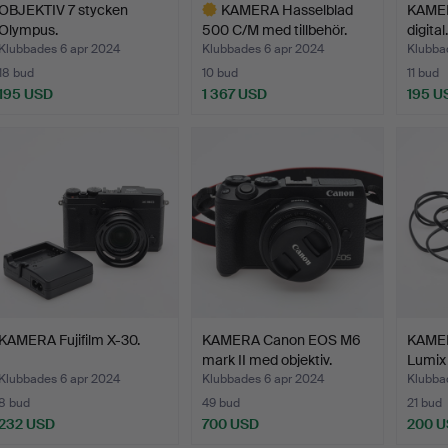
OBJEKTIV 7 stycken
KAMERA Hasselblad
KAMER
Olympus.
500 C/M med tillbehör.
digital.
Klubbades 6 apr 2024
Klubbades 6 apr 2024
Klubba
18 bud
10 bud
11 bud
195 USD
1 367 USD
195 U
Utvalt
föremål
KAMERA Fujifilm X-30.
KAMERA Canon EOS M6
KAMER
mark II med objektiv.
Lumix
Klubbades 6 apr 2024
Klubbades 6 apr 2024
Klubba
8 bud
49 bud
21 bud
232 USD
700 USD
200 