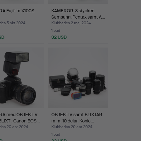
A Fujifilm X100S.
KAMEROR, 3 stycken,
Samsung, Pentax samt A…
des 5 okt 2024
Klubbades 2 maj 2024
1 bud
SD
32 USD
RA med OBJEKTIV
OBJEKTIV samt BLIXTAR
BLIXT , Canon EOS…
m.m, 10 delar, Konic…
des 20 apr 2024
Klubbades 20 apr 2024
1 bud
D
32 USD