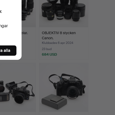
r.
ingar
TIV mm 12 delar.
OBJEKTIV 8 stycken
Canon.
des 6 apr 2024
Klubbades 6 apr 2024
23 bud
a alla
SD
684 USD