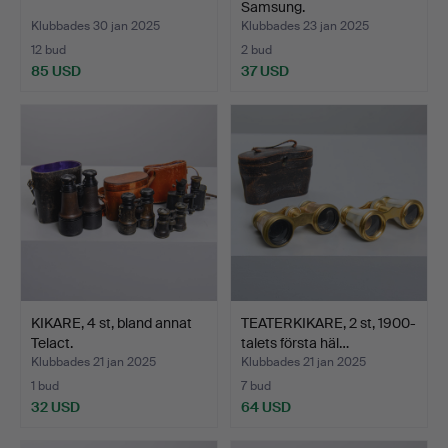
Samsung.
Klubbades 30 jan 2025
Klubbades 23 jan 2025
12 bud
2 bud
85 USD
37 USD
KIKARE, 4 st, bland annat
TEATERKIKARE, 2 st, 1900-
Telact.
talets första häl…
Klubbades 21 jan 2025
Klubbades 21 jan 2025
1 bud
7 bud
32 USD
64 USD