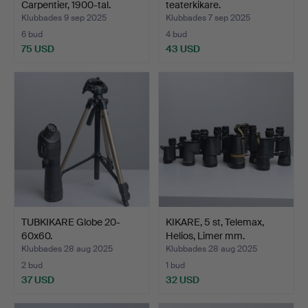
Carpentier, 1900-tal.
teaterkikare.
Klubbades 9 sep 2025
Klubbades 7 sep 2025
6 bud
4 bud
75 USD
43 USD
TUBKIKARE Globe 20-
KIKARE, 5 st, Telemax,
60x60.
Helios, Limer mm.
Klubbades 28 aug 2025
Klubbades 28 aug 2025
2 bud
1 bud
37 USD
32 USD