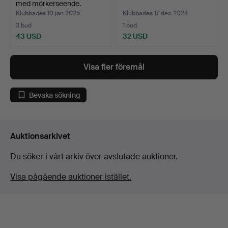
med mörkerseende.
Klubbades 10 jan 2025
Klubbades 17 dec 2024
3 bud
1 bud
43 USD
32 USD
Visa fler föremål
Bevaka sökning
Auktionsarkivet
Du söker i vårt arkiv över avslutade auktioner.
Visa pågående auktioner istället.