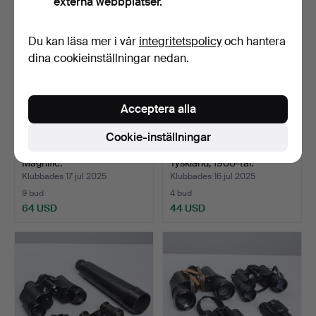
externa webbplatser.
Du kan läsa mer i vår
integritetspolicy
och hantera
dina cookieinställningar nedan.
Acceptera alla
Cookie-inställningar
KIKARE, 7 st, bl.a. Nikon &
TEATERKIKARE, 3 st,
Magnific.
Tyskland, 1900-tal.
Klubbades 17 jul 2025
Klubbades 16 jul 2025
9 bud
4 bud
64 USD
44 USD