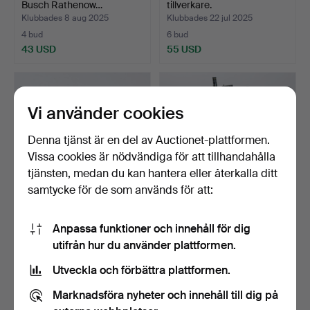
Busch Rathenow…
tillverkare.
Klubbades 8 aug 2025
Klubbades 22 jul 2025
4 bud
6 bud
43 USD
55 USD
Vi använder cookies
Denna tjänst är en del av Auctionet-plattformen.
Vissa cookies är nödvändiga för att tillhandahålla
tjänsten, medan du kan hantera eller återkalla ditt
samtycke för de som används för att:
KIKARSIKTEN, 2 st,
TELESKOP, "No. 6038",
Anpassa funktioner och innehåll för dig
"Weaver K2.5" & "Fine C…
Meade.
utifrån hur du använder plattformen.
Klubbades 22 jul 2025
Klubbades 22 jul 2025
4 bud
21 bud
Utveckla och förbättra plattformen.
48 USD
149 USD
Marknadsföra nyheter och innehåll till dig på