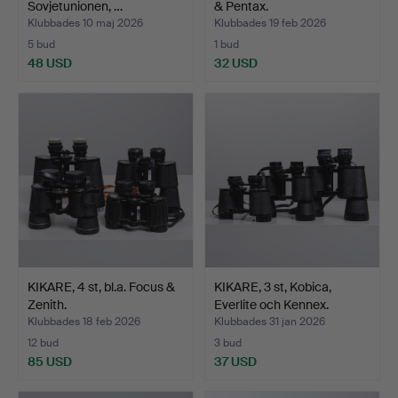
Sovjetunionen, …
& Pentax.
Klubbades 10 maj 2026
Klubbades 19 feb 2026
5 bud
1 bud
48 USD
32 USD
KIKARE, 4 st, bl.a. Focus &
KIKARE, 3 st, Kobica,
Zenith.
Everlite och Kennex.
Klubbades 18 feb 2026
Klubbades 31 jan 2026
12 bud
3 bud
85 USD
37 USD