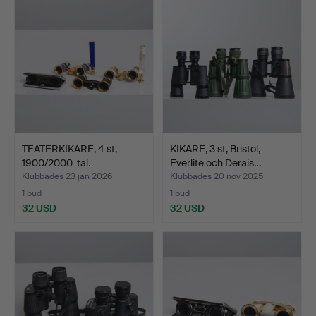
TEATERKIKARE, 4 st,
KIKARE, 3 st, Bristol,
1900/2000-tal.
Everlite och Derais…
Klubbades 23 jan 2026
Klubbades 20 nov 2025
1 bud
1 bud
32 USD
32 USD