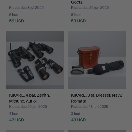
Goerz.
Klubbades 3 jul 2025
Klubbades 26 jun 2025
6 bud
8 bud
59 USD
53 USD
KIKARE, 4 par, Zenith,
KIKARE, 3 st, Bresser, Navy,
Mitsune, Auriol.
Regatta.
Klubbades 26 jun 2025
Klubbades 18 jun 2025
4 bud
3 bud
43 USD
43 USD