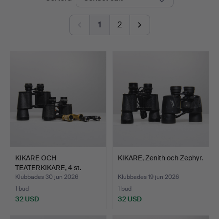
Auktioner
1
2
KIKARE OCH
KIKARE, Zenith och Zephyr.
TEATERKIKARE, 4 st.
Klubbades 30 jun 2026
Klubbades 19 jun 2026
1 bud
1 bud
32 USD
32 USD