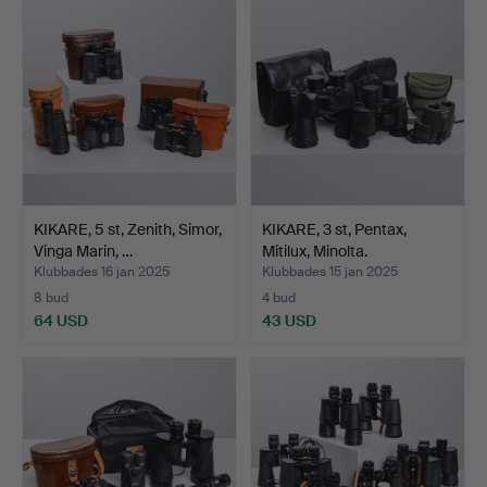
KIKARE, 5 st, Zenith, Simor,
KIKARE, 3 st, Pentax,
Vinga Marin, …
Mitilux, Minolta.
Klubbades 16 jan 2025
Klubbades 15 jan 2025
8 bud
4 bud
64 USD
43 USD