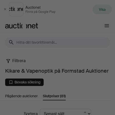
Auctionet
Visa
Stäng
Finns på Google Play
Auctionet.com
Filtrera
Kikare
Kikare & Vapenoptik på Formstad Auktioner
&
Bevaka sökning
Vapenoptik
Pågående auktioner
Slutpriser
(81)
på
Formstad
Slutpriser
Sortera