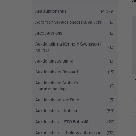
S
Alla auktionshus
(4 079)
Acreman St Auctioneers & Valuers
(3)
Arce Auctions
(2)
Auktionsfirma Kenneth Svensson i
(13)
Kalmar
Auktionshaus Blank
(3)
Auktionshaus Bossard
(15)
Auktionshaus Stuber's
(2)
Hammerschlag
Auktionshaus von Brühl
(5)
Auktionshuset Kolonn
(86)
Auktionshuset STO Bohuslän
(22)
Auktionshuset Thelin & Johansson
(112)