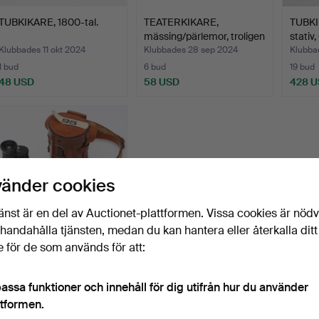
TUBKIKARE, 1800-tal.
TEATERKIKARE,
TUBKI
mässing/pärlemor, troligen
stativ,
F…
Klubbades 11 okt 2024
Klubbades 28 sep 2024
Klubba
1 bud
6 bud
19 bud
48 USD
58 USD
428 
vänder cookies
änst är en del av Auctionet-plattformen. Vissa cookies är nöd
illhandahålla tjänsten, medan du kan hantera eller återkalla ditt
 för de som används för att:
KIKARE, enkelkikare,
cylindriskt fodrad i …
Klubbades 21 apr 2023
assa funktioner och innehåll för dig utifrån hur du använder
11 bud
ttformen.
90 USD