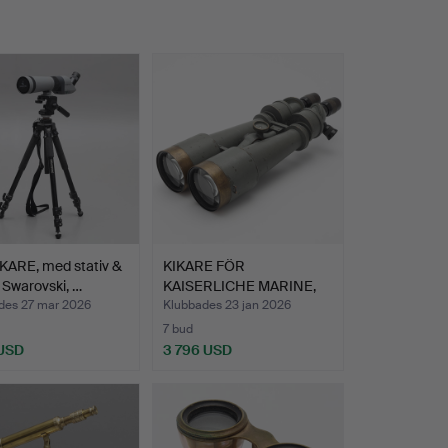
KARE, med stativ &
KIKARE FÖR
 Swarovski, …
KAISERLICHE MARINE,
Emil Busch …
des 27 mar 2026
Klubbades 23 jan 2026
7 bud
 USD
3 796 USD