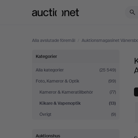
Auctionet.com
Alla avslutade föremål
/
Auktionsmagasinet Vänersb
Kikare
Kategorier
K
&
Alla kategorier
(25 549)
Foto, Kameror & Optik
(99)
Vapenoptik
Kameror & Kameratillbehör
(77)
på
Kikare & Vapenoptik
(13)
Auktionsmagasinet
Övrigt
(9)
Vänersborg
S
Auktionshus