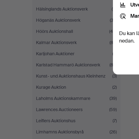
Utv
Hälsinglands Auktionsverk
(11)
Mar
Höganäs Auktionsverk
(33)
Höörs Auktionshall
(40)
Du kan l
nedan.
Kalmar Auktionsverk
(82)
Karljohan Auktioner
(2)
Karlstad Hammarö Auktionsverk
(83)
Kunst- und Auktionshaus Kleinhenz
(3)
Kurage Auktion
(2)
Laholms Auktionskammare
(39)
Lawrences Auctioneers
(59)
Leiflers Auktionshus
(7)
Limhamns Auktionsbyrå
(26)