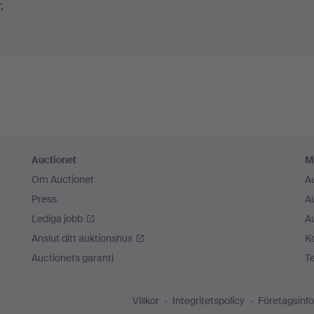
.
Auctionet
M
Om Auctionet
A
Press
A
Lediga jobb
A
Anslut ditt auktionshus
K
Auctionets garanti
T
Villkor
Integritetspolicy
Företagsinfo