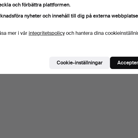
eckla och förbättra plattformen.
Bevaka sökning
knadsföra nyheter och innehåll till dig på externa webbplatse
äsa mer i vår
integritetspolicy
och hantera dina cookieinställn
Cookie-inställningar
Accepter