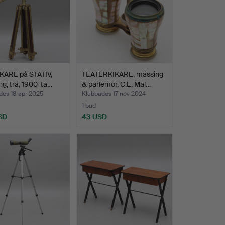
KARE på STATIV,
TEATERKIKARE, mässing
g, trä, 1900-ta…
& pärlemor, C.L. Mal…
des 18 apr 2025
Klubbades 17 nov 2024
1 bud
SD
43 USD