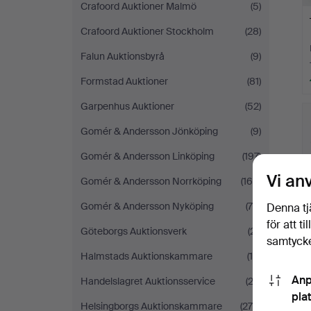
Crafoord Auktioner Malmö
(5)
Crafoord Auktioner Stockholm
(28)
Falun Auktionsbyrå
(9)
Formstad Auktioner
(81)
Garpenhus Auktioner
(52)
Gomér & Andersson Jönköping
(9)
Gomér & Andersson Linköping
(197)
Vi an
Gomér & Andersson Norrköping
(160)
Gomér & Andersson Nyköping
(75)
Denna tj
för att t
Göteborgs Auktionsverk
(21)
samtycke
Halmstads Auktionskammare
(15)
Anp
Handelslagret Auktionsservice
(23)
pla
Helsingborgs Auktionskammare
(275)