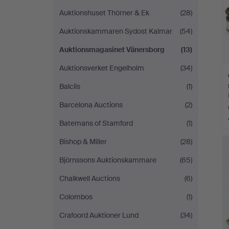
Auktionshuset Thörner & Ek
(28)
Auktionskammaren Sydost Kalmar
(54)
Auktionsmagasinet Vänersborg
(13)
Auktionsverket Engelholm
(34)
Balclis
(1)
Barcelona Auctions
(2)
Batemans of Stamford
(1)
Bishop & Miller
(28)
Björnssons Auktionskammare
(65)
Chalkwell Auctions
(6)
Colombos
(1)
Crafoord Auktioner Lund
(34)