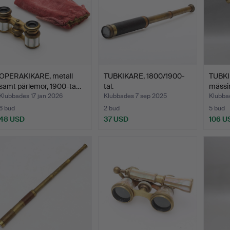
OPERAKIKARE, metall
TUBKIKARE, 1800/1900-
TUBKI
samt pärlemor, 1900-ta…
tal.
mässin
Klubbades 17 jan 2026
Klubbades 7 sep 2025
Klubba
6 bud
2 bud
5 bud
48 USD
37 USD
106 U