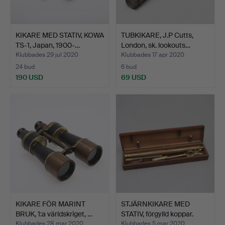
KIKARE MED STATIV, KOWA
TUBKIKARE, J.P Cutts,
TS-1, Japan, 1900-…
London, sk. lookouts…
Klubbades 29 jul 2020
Klubbades 17 apr 2020
24 bud
6 bud
190 USD
69 USD
KIKARE FÖR MARINT
STJÄRNKIKARE MED
BRUK, 1:a världskriget, …
STATIV, förgylld koppar.
Klubbades 28 mar 2020
Klubbades 5 mar 2020