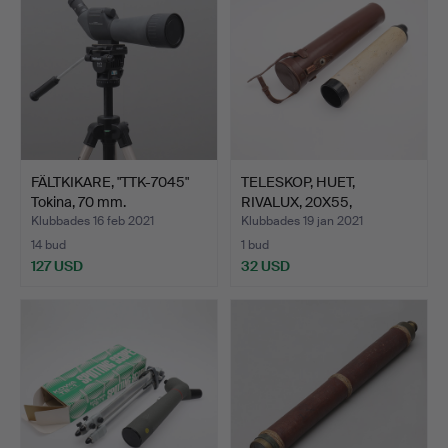
FÄLTKIKARE, "TTK-7045"
TELESKOP, HUET,
Tokina, 70 mm.
RIVALUX, 20X55,
OMKRING 19…
Klubbades 16 feb 2021
Klubbades 19 jan 2021
14 bud
1 bud
127 USD
32 USD