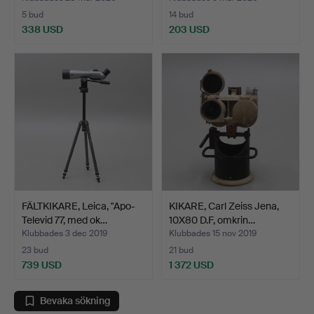
5 bud
14 bud
338 USD
203 USD
FÄLTKIKARE, Leica, "Apo-
KIKARE, Carl Zeiss Jena,
Televid 77, med ok…
10X80 D.F, omkrin…
Klubbades 3 dec 2019
Klubbades 15 nov 2019
23 bud
21 bud
739 USD
1 372 USD
Bevaka sökning