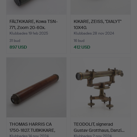
FÄLTKIKARE, Kowa TSN-
KIKARE, ZEISS, "DIALYT"
771, Zoom 20-60x.
10X40.
Klubbades 19 feb 2025
Klubbades 28 nov 2024
31 bud
16 bud
897 USD
412 USD
THOMAS HARRIS CA
TEODOLIT, signerad
1750-1827. TUBKIKARE,
Gustav Grotthaus, Danzi…
GLA…
Klubbades 14 nov 2024
Klubbades 2 nov 2024