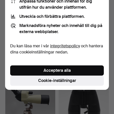
Anpassa funktioner och innehåll för dig
utifrån hur du använder plattformen.
Utveckla och förbättra plattformen.
Marknadsföra nyheter och innehåll till dig på
externa webbplatser.
Du kan läsa mer i vår
integritetspolicy
och hantera
TUBKIKARE/SPYGLASS,
KIKARE FÖR MARINT
mässing med läderetuie…
BRUK MED STATIV OCH
dina cookieinställningar nedan.
ETUI…
Klubbades 10 mar 2022
Klubbades 8 feb 2022
18 bud
56 bud
211 USD
5 279 USD
Acceptera alla
Cookie-inställningar