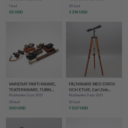
1 bud
30 bud
32 USD
2 216 USD
VARIERAT PARTI KIKARE,
FÄLTKIKARE MED STATIV
TEATERKIKARE, TUBKI…
OCH ETUIE, Carl Zeis…
Klubbades 3 jun 2021
Klubbades 3 apr 2021
39 bud
52 bud
350 USD
7 537 USD