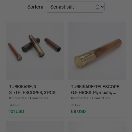
Slutpriser
Sortera
Auktioner
Lund
TUBKIKARE, 3
TUBKIKARE/TELESCOPE,
ST/TELESCOPES, 3 PCS,
G.E HICKS, Plymouth, …
mässing…
Klubbades 10 mar 2026
Klubbades 10 mar 2026
14 bud
12 bud
101 USD
88 USD