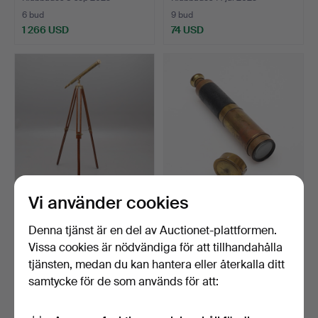
6 bud
9 bud
1 266 USD
74 USD
Vi använder cookies
DEKORATIVT TELESKOP,
TUBKIKARE, ANTIK.
MÄSSING, 1900-TALET.
Denna tjänst är en del av Auctionet-plattformen.
Klubbades 6 jun 2022
Klubbades 31 mar 2022
Vissa cookies är nödvändiga för att tillhandahålla
23 bud
8 bud
tjänsten, medan du kan hantera eller återkalla ditt
148 USD
69 USD
samtycke för de som används för att: