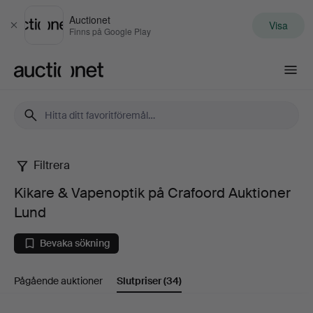
Auctionet
Visa
Stäng
Finns på Google Play
Auctionet.com
Filtrera
Kikare
Kikare & Vapenoptik på Crafoord Auktioner
&
Lund
Vapenoptik
Bevaka sökning
på
Pågående auktioner
Slutpriser
(34)
Crafoord