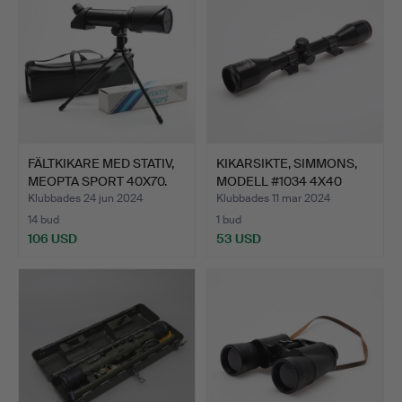
FÄLTKIKARE MED STATIV,
KIKARSIKTE, SIMMONS,
MEOPTA SPORT 40X70.
MODELL #1034 4X40
WID…
Klubbades 24 jun 2024
Klubbades 11 mar 2024
14 bud
1 bud
106 USD
53 USD