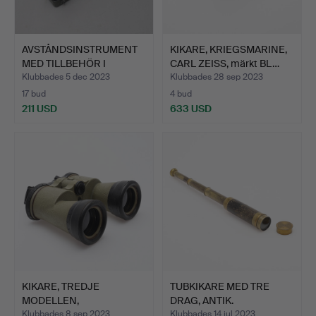
AVSTÅNDSINSTRUMENT
KIKARE, KRIEGSMARINE,
MED TILLBEHÖR I
CARL ZEISS, märkt BL…
ETUIE/R…
Klubbades 5 dec 2023
Klubbades 28 sep 2023
17 bud
4 bud
211 USD
633 USD
KIKARE, TREDJE
TUBKIKARE MED TRE
MODELLEN,
DRAG, ANTIK.
KRIEGSMARINE, EMI…
Klubbades 8 sep 2023
Klubbades 14 jul 2023