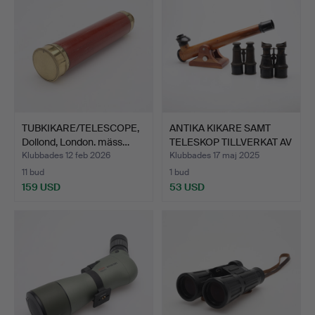
TUBKIKARE/TELESCOPE,
ANTIKA KIKARE SAMT
Dollond, London. mäss…
TELESKOP TILLVERKAT AV
…
Klubbades 12 feb 2026
Klubbades 17 maj 2025
11 bud
1 bud
159 USD
53 USD