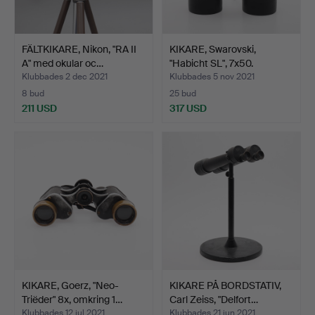
FÄLTKIKARE, Nikon, "RA II
KIKARE, Swarovski,
A" med okular oc…
"Habicht SL", 7x50.
Klubbades 2 dec 2021
Klubbades 5 nov 2021
8 bud
25 bud
211 USD
317 USD
KIKARE, Goerz, "Neo-
KIKARE PÅ BORDSTATIV,
Triëder" 8x, omkring 1…
Carl Zeiss, "Delfort…
Klubbades 12 jul 2021
Klubbades 21 jun 2021