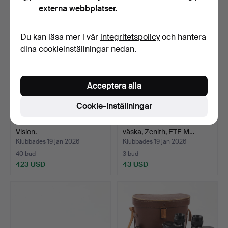
externa webbplatser.
Du kan läsa mer i vår
integritetspolicy
och hantera
dina cookieinställningar nedan.
Acceptera alla
Cookie-inställningar
KIKARE MED STATIV, Focus
KIKARE med stativ och
Vision.
väska, Zenith, ETE M…
Klubbades 19 jan 2026
Klubbades 19 jan 2026
40 bud
3 bud
423 USD
43 USD