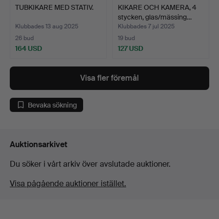
TUBKIKARE MED STATIV.
KIKARE OCH KAMERA, 4
stycken, glas/mässing…
Klubbades 13 aug 2025
Klubbades 7 jul 2025
26 bud
19 bud
164 USD
127 USD
Visa fler föremål
Bevaka sökning
Auktionsarkivet
Du söker i vårt arkiv över avslutade auktioner.
Visa pågående auktioner istället.