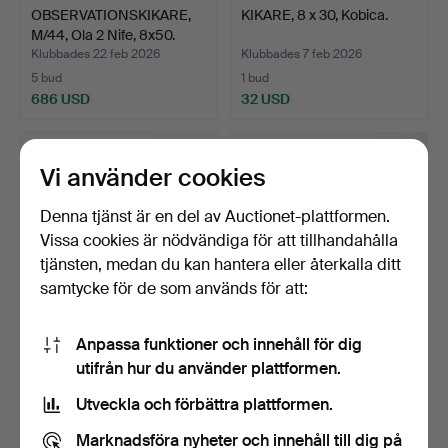
OBSERVATIONSKIKARE,
KIKARE, 8 x 30, Kobica.
M/44, Ola 2 Nife, 8x50.
Klubbades 22 feb 2026
Klubbades 7 feb 2026
5 bud
1 bud
686 USD
32 USD
Vi använder cookies
Denna tjänst är en del av Auctionet-plattformen.
Vissa cookies är nödvändiga för att tillhandahålla
tjänsten, medan du kan hantera eller återkalla ditt
samtycke för de som används för att:
Anpassa funktioner och innehåll för dig
KIKARE MED STATIV,
KIKARE MED STATIV,
utifrån hur du använder plattformen.
Zenith, Japan.
Horizon.
Klubbades 26 jan 2026
Klubbades 19 jan 2026
Utveckla och förbättra plattformen.
1 bud
2 bud
32 USD
37 USD
Marknadsföra nyheter och innehåll till dig på