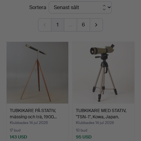
Slutpriser
Sortera
Auktionskammare
1
…
6
TUBKIKARE PÅ STATIV,
TUBKIKARE MED STATIV,
mässing och trä, 1900…
"TSN-1", Kowa, Japan.
Klubbades 14 jul 2026
Klubbades 14 jul 2026
17 bud
10 bud
143 USD
95 USD