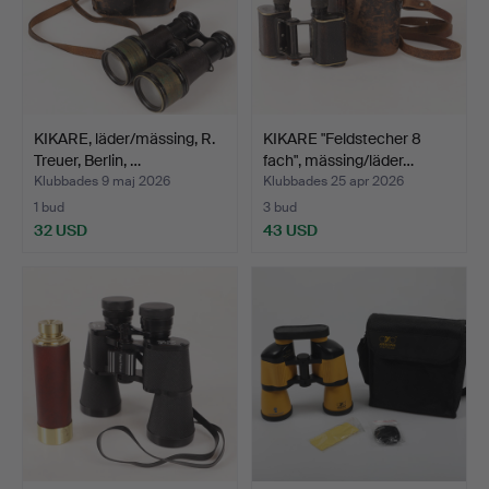
KIKARE, läder/mässing, R.
KIKARE "Feldstecher 8
Treuer, Berlin, …
fach", mässing/läder…
Klubbades 9 maj 2026
Klubbades 25 apr 2026
1 bud
3 bud
32 USD
43 USD