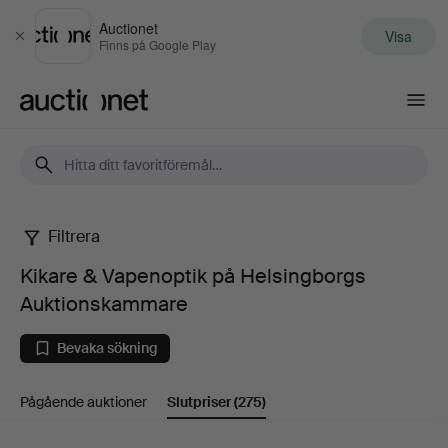
Auctionet
Visa
Stäng
Finns på Google Play
Auctionet.com
Filtrera
Kikare
Kikare & Vapenoptik på Helsingborgs
&
Auktionskammare
Vapenoptik
Bevaka sökning
på
Pågående auktioner
Slutpriser
(275)
Helsingborgs