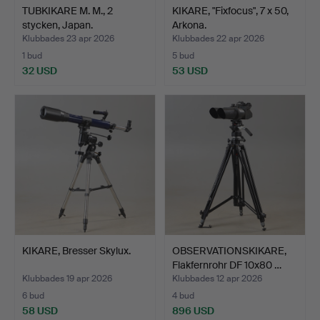
TUBKIKARE M. M., 2
KIKARE, "Fixfocus", 7 x 50,
stycken, Japan.
Arkona.
Klubbades 23 apr 2026
Klubbades 22 apr 2026
1 bud
5 bud
32 USD
53 USD
KIKARE, Bresser Skylux.
OBSERVATIONSKIKARE,
Flakfernrohr DF 10x80 …
Klubbades 19 apr 2026
Klubbades 12 apr 2026
6 bud
4 bud
58 USD
896 USD