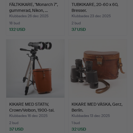
FÄLTKIKARE, "Monarch 7",
TUBKIKARE, 20-60 x 60,
gummerad, Nikon, …
Bresser.
Klubbades 26 dec 2025
Klubbades 23 dec 2025
18 bud
2 bud
132 USD
37 USD
KIKARE MED STATIV,
KIKARE MED VÄSKA, Gerz,
Crown/Velbon, 1900-tal.
Berlin.
Klubbades 16 dec 2025
Klubbades 13 dec 2025
2 bud
1 bud
37 USD
32 USD