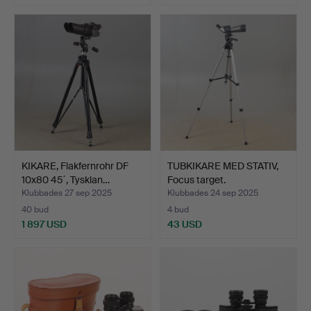
KIKARE, Flakfernrohr DF
TUBKIKARE MED STATIV,
10x80 45´, Tysklan…
Focus target.
Klubbades 27 sep 2025
Klubbades 24 sep 2025
40 bud
4 bud
1 897 USD
43 USD