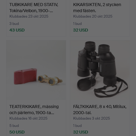
TUBKIKARE MED STATIV,
KIKARSIKTEN, 2 stycken
Tokina/Velbon, 1900-…
med fästen.
Klubbades 23 okt 2025
Klubbades 20 okt 2025
3 bud
1 bud
43 USD
32 USD
TEATERKIKARE, mässing
FÄLTKIKARE, 8 x 40, Mitilux,
och pärlemo, 1900-ta…
2000-tal.
Klubbades 16 okt 2025
Klubbades 3 okt 2025
5 bud
1 bud
50 USD
32 USD