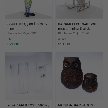
SKULPTUR, glas, i form av
KARAMELLBURKAR, 3st
clown.
med ställning, Dixi, J…
Klubbades 25 jun 2026
Klubbades 25 jun 2026
1 bud
4 bud
32 USD
59 USD
ALVAR AALTO. Vas, "Savoy",
MONICA BACKSTRÖM.