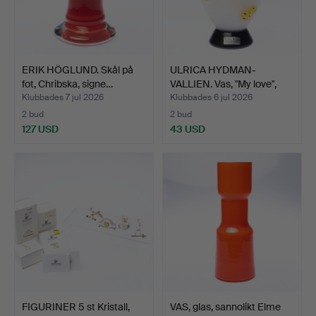
ERIK HÖGLUND. Skål på
ULRICA HYDMAN-
fot, Chribska, signe…
VALLIEN. Vas, "My love",
Kos…
Klubbades 7 jul 2026
Klubbades 6 jul 2026
2 bud
2 bud
127 USD
43 USD
FIGURINER 5 st Kristall,
VAS, glas, sannolikt Elme