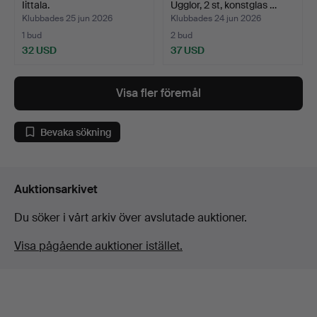
Iittala.
Ugglor, 2 st, konstglas …
Klubbades 25 jun 2026
Klubbades 24 jun 2026
1 bud
2 bud
32 USD
37 USD
Visa fler föremål
Bevaka sökning
Auktionsarkivet
Du söker i vårt arkiv över avslutade auktioner.
Visa pågående auktioner istället.