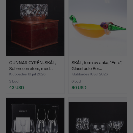
GUNNAR CYRÉN. SKÅL,
SKÅL, form av anka, "Ente",
Sofiero, orrefors, med…
Glasstudio Bor…
Klubbades 10 jul 2026
Klubbades 10 jul 2026
3 bud
6 bud
43 USD
80 USD