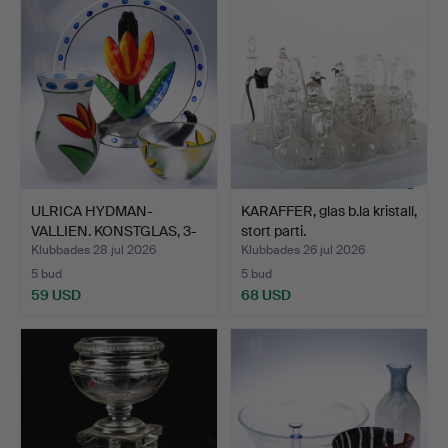
ULRICA HYDMAN-
KARAFFER, glas b.la kristall,
VALLIEN. KONSTGLAS, 3-
stort parti.
delar,…
Klubbades 28 jul 2026
Klubbades 26 jul 2026
5 bud
5 bud
59 USD
68 USD