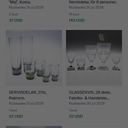
"Maj", Kosta.
Servisdelar, för 8 personer,
…
Klubbades 31 jul 2026
Klubbades 31 jul 2026
2 bud
14 bud
37 USD
143 USD
SERVISDELAR, 27st,
GLASSERVIS, 28 delar,
Rejmyre.
Fabriks- & Handelsla…
Klubbades 31 jul 2026
Klubbades 30 jul 2026
1 bud
1 bud
32 USD
32 USD