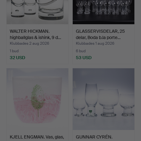
WALTER HICKMAN.
GLASSERVISDELAR, 25
highballglas & ishink, 9 d…
delar, Boda b.la porte…
Klubbades 2 aug 2026
Klubbades 1 aug 2026
1 bud
6 bud
32 USD
53 USD
KJELL ENGMAN. Vas, glas,
GUNNAR CYRÉN.