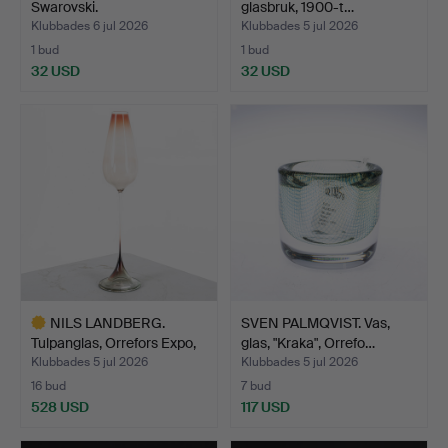
Swarovski.
glasbruk, 1900-t…
Klubbades 6 jul 2026
Klubbades 5 jul 2026
1 bud
1 bud
32 USD
32 USD
NILS LANDBERG.
SVEN PALMQVIST. Vas,
Tulpanglas, Orrefors Expo,
glas, "Kraka", Orrefo…
…
Klubbades 5 jul 2026
Klubbades 5 jul 2026
16 bud
7 bud
528 USD
117 USD
Utvalt