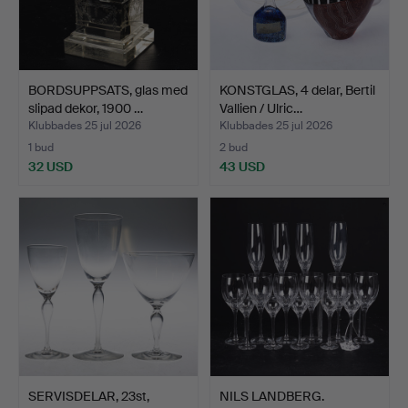
BORDSUPPSATS, glas med
KONSTGLAS, 4 delar, Bertil
slipad dekor, 1900 …
Vallien / Ulric…
Klubbades 25 jul 2026
Klubbades 25 jul 2026
1 bud
2 bud
32 USD
43 USD
SERVISDELAR, 23st,
NILS LANDBERG.