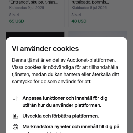
"Entrance", skulptur, glas…
rutslipade, böhmis…
Klubbades 9 jul 2026
Klubbades 8 jul 2026
8 bud
3 bud
69 USD
48 USD
Vi använder cookies
Denna tjänst är en del av Auctionet-plattformen.
Vissa cookies är nödvändiga för att tillhandahålla
tjänsten, medan du kan hantera eller återkalla ditt
samtycke för de som används för att:
VASER, 3 st b.la Bertil
GUNNAR CYRÉN. Figurin,
Anpassa funktioner och innehåll för dig
Vallien " Cirrus ".
silverpläterad zink…
utifrån hur du använder plattformen.
Klubbades 8 jul 2026
Klubbades 8 jul 2026
2 bud
6 bud
Utveckla och förbättra plattformen.
53 USD
59 USD
Marknadsföra nyheter och innehåll till dig på