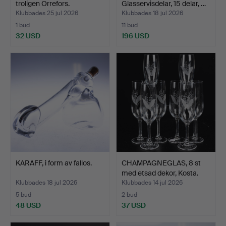
troligen Orrefors.
Glasservisdelar, 15 delar, …
Klubbades 25 jul 2026
Klubbades 18 jul 2026
1 bud
11 bud
32 USD
196 USD
KARAFF, i form av fallos.
CHAMPAGNEGLAS, 8 st
med etsad dekor, Kosta.
Klubbades 18 jul 2026
Klubbades 14 jul 2026
5 bud
2 bud
48 USD
37 USD