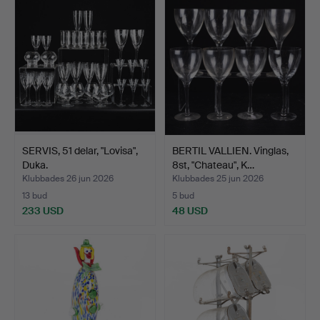
SERVIS, 51 delar, "Lovisa",
BERTIL VALLIEN. Vinglas,
Duka.
8st, "Chateau", K…
Klubbades 26 jun 2026
Klubbades 25 jun 2026
13 bud
5 bud
233 USD
48 USD