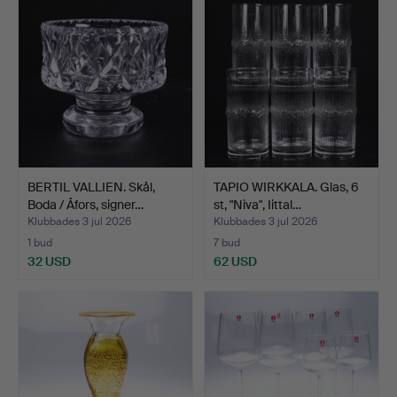
föremål
BERTIL VALLIEN. Skål,
TAPIO WIRKKALA. Glas, 6
Boda / Åfors, signer…
st, "Niva", Iittal…
Klubbades 3 jul 2026
Klubbades 3 jul 2026
1 bud
7 bud
32 USD
62 USD