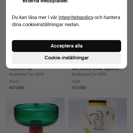
externa webbplatser.
Du kan läsa mer i vår
integritetspolicy
och hantera
dina cookieinställningar nedan.
Acceptera alla
Cookie-inställningar
KLOTVAS, tonat glas, funkis,
MONICA BACKSTRÖM.
1930/40-tal.
Vas, Kosta Boda, signera…
Klubbades 7 jul 2026
Klubbades 7 jul 2026
3 bud
1 bud
43 USD
32 USD