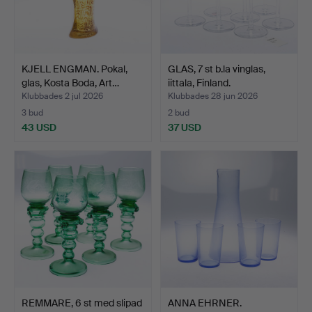
KJELL ENGMAN. Pokal,
GLAS, 7 st b.la vinglas,
glas, Kosta Boda, Art…
iittala, Finland.
Klubbades 2 jul 2026
Klubbades 28 jun 2026
3 bud
2 bud
43 USD
37 USD
REMMARE, 6 st med slipad
ANNA EHRNER.