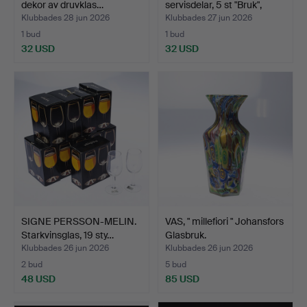
dekor av druvklas…
servisdelar, 5 st "Bruk",
Bod…
Klubbades 28 jun 2026
Klubbades 27 jun 2026
1 bud
1 bud
32 USD
32 USD
SIGNE PERSSON-MELIN.
VAS, " millefiori " Johansfors
Starkvinsglas, 19 sty…
Glasbruk.
Klubbades 26 jun 2026
Klubbades 26 jun 2026
2 bud
5 bud
48 USD
85 USD