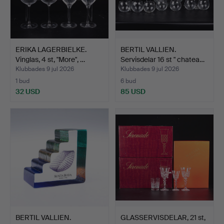
ERIKA LAGERBIELKE.
BERTIL VALLIEN.
Vinglas, 4 st, "More", …
Servisdelar 16 st " chatea…
Klubbades 9 jul 2026
Klubbades 9 jul 2026
1 bud
6 bud
32 USD
85 USD
BERTIL VALLIEN.
GLASSERVISDELAR, 21 st,