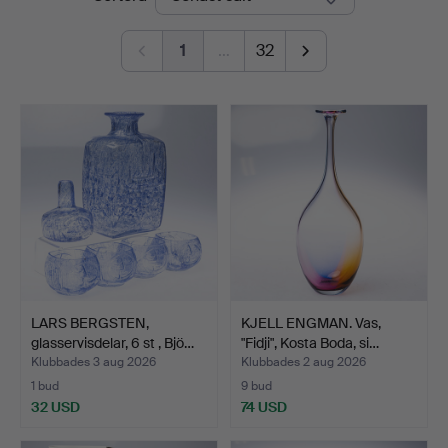
1
…
32
LARS BERGSTEN,
KJELL ENGMAN. Vas,
glasservisdelar, 6 st , Bjö…
"Fidji", Kosta Boda, si…
Klubbades 3 aug 2026
Klubbades 2 aug 2026
1 bud
9 bud
32 USD
74 USD