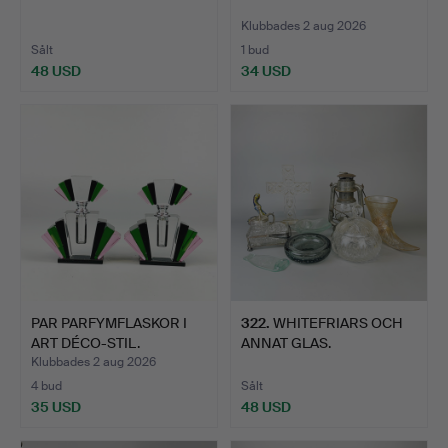
Klubbades 2 aug 2026
Sålt
1 bud
48 USD
34 USD
PAR PARFYMFLASKOR I
322
.
WHITEFRIARS OCH
ART DÉCO-STIL.
ANNAT GLAS.
Klubbades 2 aug 2026
4 bud
Sålt
35 USD
48 USD