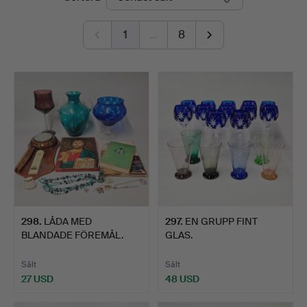
1
…
8
298
.
LÅDA MED
297
.
EN GRUPP FINT
BLANDADE FÖREMÅL.
GLAS.
Sålt
Sålt
27 USD
48 USD