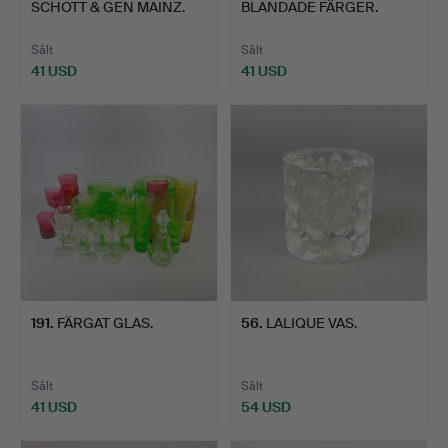
SCHOTT & GEN MAINZ.
BLANDADE FÄRGER.
Sålt
Sålt
41 USD
41 USD
191
.
FÄRGAT GLAS.
56
.
LALIQUE VAS.
Sålt
Sålt
41 USD
54 USD