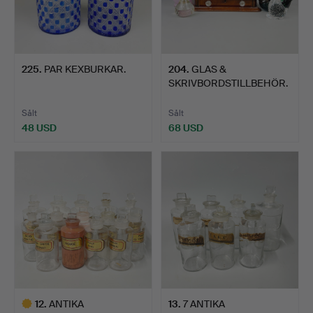
225
.
PAR KEXBURKAR.
204
.
GLAS &
SKRIVBORDSTILLBEHÖR.
Sålt
Sålt
48 USD
68 USD
12
.
ANTIKA
13
.
7 ANTIKA