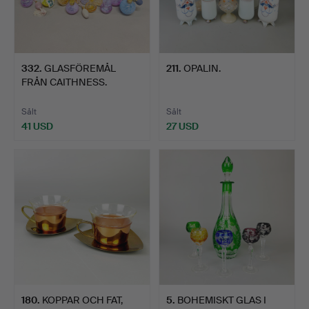
332
.
GLASFÖREMÅL
211
.
OPALIN.
FRÅN CAITHNESS.
Sålt
Sålt
41 USD
27 USD
180
.
KOPPAR OCH FAT,
5
.
BOHEMISKT GLAS I