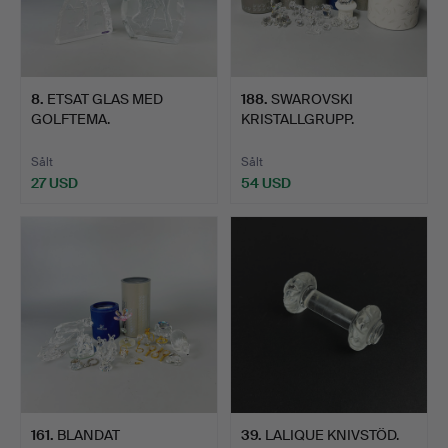
8
.
ETSAT GLAS MED
188
.
SWAROVSKI
GOLFTEMA.
KRISTALLGRUPP.
Sålt
Sålt
27 USD
54 USD
161
.
BLANDAT
39
.
LALIQUE KNIVSTÖD.