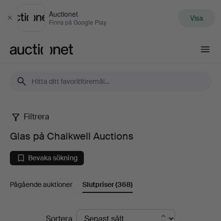
Auctionet
Visa
Stäng
Finns på Google Play
Auctionet.com
Filtrera
Glas
Glas på Chalkwell Auctions
på
Bevaka sökning
Chalkwell
Pågående auktioner
Slutpriser
(368)
Auctions
Slutpriser
Sortera