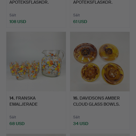
APOTEKSFLASKOR.
APOTEKSFLASKOR.
Sålt
Sålt
108 USD
61 USD
Utvalt
föremål
14
.
FRANSKA
16
.
DAVIDSONS AMBER
EMALJERADE
CLOUD GLASS BOWLS.
GLASFÖREMÅL.
Sålt
Sålt
68 USD
34 USD