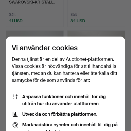
SWAROVSKI-KRISTALL.
Sålt
Sålt
41 USD
34 USD
Vi använder cookies
Denna tjänst är en del av Auctionet-plattformen.
Vissa cookies är nödvändiga för att tillhandahålla
tjänsten, medan du kan hantera eller återkalla ditt
samtycke för de som används för att:
181
.
PARFYMFLASKOR I
STOR PARFYMFLASKA I
Anpassa funktioner och innehåll för dig
ART DÉCO-STIL.
ART DÉCO-STIL.
utifrån hur du använder plattformen.
Klubbades 28 jun 2026
Sålt
4 bud
Utveckla och förbättra plattformen.
27 USD
88 USD
Marknadsföra nyheter och innehåll till dig på