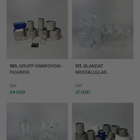
189
.
GRUPP SWAROVSKI-
131
.
BLANDAT
FIGURER.
KRISTALLGLAS.
Sålt
Sålt
54 USD
27 USD