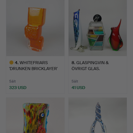
4
.
WHITEFRIARS
8
.
GLASPINGVIN &
'DRUNKEN BRICKLAYER'
ÖVRIGT GLAS.
VAS.
Sålt
Sålt
323 USD
41 USD
Utvalt
föremål