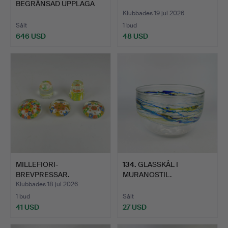
BEGRÄNSAD UPPLAGA
FRÅN MARCOLIN A…
Klubbades 19 jul 2026
Sålt
1 bud
646 USD
48 USD
MILLEFIORI-
134
.
GLASSKÅL I
BREVPRESSAR.
MURANOSTIL.
Klubbades 18 jul 2026
1 bud
Sålt
41 USD
27 USD