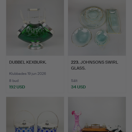
DUBBEL KEXBURK.
223
.
JOHNSONS SWIRL
GLASS.
Klubbades 19 jun 2026
8 bud
Sålt
192 USD
34 USD