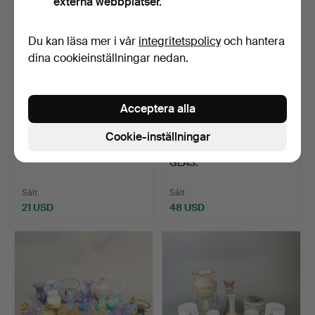
externa webbplatser.
Du kan läsa mer i vår
integritetspolicy
och hantera
dina cookieinställningar nedan.
Acceptera alla
Cookie-inställningar
342
.
SLIPAT GLAS.
375
.
SLIPAT OCH ETSAT
GLAS.
Sålt
Sålt
21 USD
48 USD