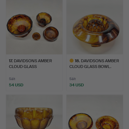
17
.
DAVIDSONS AMBER
18
.
DAVIDSONS AMBER
CLOUD GLASS
CLOUD GLASS BOWL.
CENTREPIECES.
Sålt
Sålt
54 USD
34 USD
Utvalt
föremål