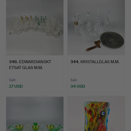
346
.
EDWARDIANSKT
344
.
KRISTALLGLAS M.M.
ETSAT GLAS M.M.
Sålt
Sålt
27 USD
34 USD