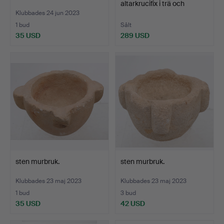
altarkrucifix i trä och
pärlem…
Klubbades 24 jun 2023
1 bud
Sålt
35 USD
289 USD
sten murbruk.
sten murbruk.
Klubbades 23 maj 2023
Klubbades 23 maj 2023
1 bud
3 bud
35 USD
42 USD