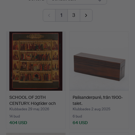
1
3
SCHOOL OF 20TH
Palisanderpuré, från 1900-
CENTURY. Högtider och
talet.
månad…
Klubbades 29 maj 2026
Klubbades 2 aug 2025
14 bud
6 bud
404 USD
64 USD