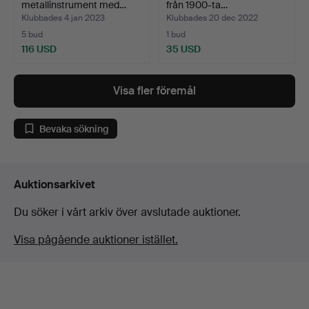
metallinstrument med…
från 1900-ta…
Klubbades 4 jan 2023
Klubbades 20 dec 2022
5 bud
1 bud
116 USD
35 USD
Visa fler föremål
Bevaka sökning
Auktionsarkivet
Du söker i vårt arkiv över avslutade auktioner.
Visa pågående auktioner istället.