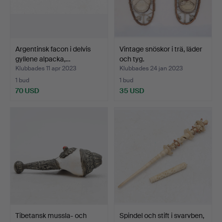
Argentinsk facon i delvis
Vintage snöskor i trä, läder
gyllene alpacka,…
och tyg.
Klubbades 11 apr 2023
Klubbades 24 jan 2023
1 bud
1 bud
70 USD
35 USD
Tibetansk mussla- och
Spindel och stift i svarvben,