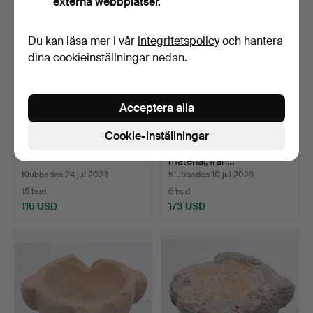
externa webbplatser.
Du kan läsa mer i vår
integritetspolicy
och hantera
dina cookieinställningar nedan.
Acceptera alla
Cookie-inställningar
Ok i snidat trä.
Tjugoen rör i trä och olika
material, från…
Klubbades 24 jul 2023
Klubbades 10 jul 2023
15 bud
6 bud
116 USD
173 USD