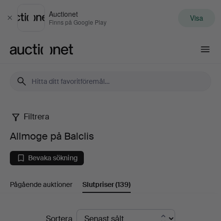
Auctionet
Visa
Stäng
Finns på Google Play
Auctionet.com
Filtrera
Allmoge
Allmoge på Balclis
på
Bevaka sökning
Balclis
Pågående auktioner
Slutpriser
(139)
Slutpriser
Sortera