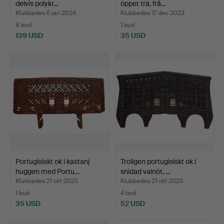
delvis polykr…
öppet trä, frå…
Klubbades 6 jan 2024
Klubbades 17 dec 2023
8 bud
1 bud
139 USD
35 USD
Portugisiskt ok i kastanj
Troligen portugisiskt ok i
huggen med Portu…
snidad valnöt, …
Klubbades 21 okt 2023
Klubbades 21 okt 2023
1 bud
4 bud
35 USD
52 USD