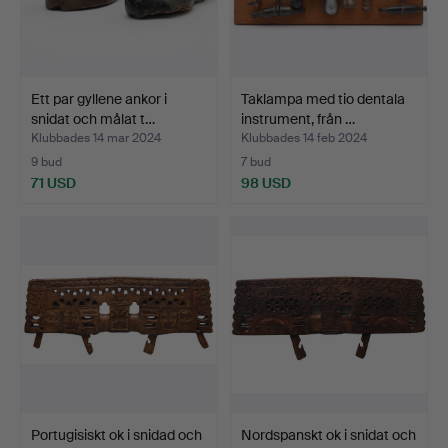
Ett par gyllene ankor i
Taklampa med tio dentala
snidat och målat t…
instrument, från …
Klubbades 14 mar 2024
Klubbades 14 feb 2024
9 bud
7 bud
71 USD
98 USD
Portugisiskt ok i snidad och
Nordspanskt ok i snidat och