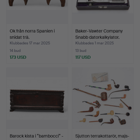
Ok från norra Spanien i
Baker-Vawter Company
snidat trä.
Snabb datorkalkylator.
Klubbades 17 mar 2025
Klubbades 1 mar 2025
14 bud
13 bud
173 USD
117 USD
Barock kista i ”bambocci” -
Sjutton terrakottarör, majs-