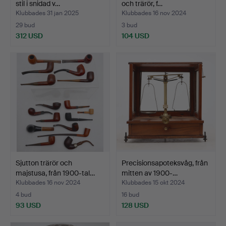
stil i snidad v…
och trärör, f…
Klubbades 31 jan 2025
Klubbades 16 nov 2024
29 bud
3 bud
312 USD
104 USD
Sjutton trärör och
Precisionsapoteksvåg, från
majstusa, från 1900-tal…
mitten av 1900-…
Klubbades 16 nov 2024
Klubbades 15 okt 2024
4 bud
16 bud
93 USD
128 USD