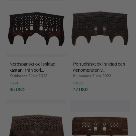
Nordspanskt ok i snidad
Portugisiskt ok i snidad och
kastanj, från börj…
genombruten v…
Klubbades 21 okt 2023
Klubbades 21 okt 2023
1 bud
3 bud
35 USD
47 USD