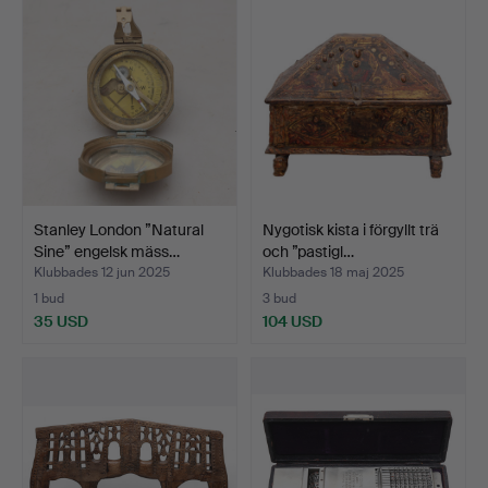
Stanley London ”Natural
Nygotisk kista i förgyllt trä
Sine” engelsk mäss…
och ”pastigl…
Klubbades 12 jun 2025
Klubbades 18 maj 2025
1 bud
3 bud
35 USD
104 USD