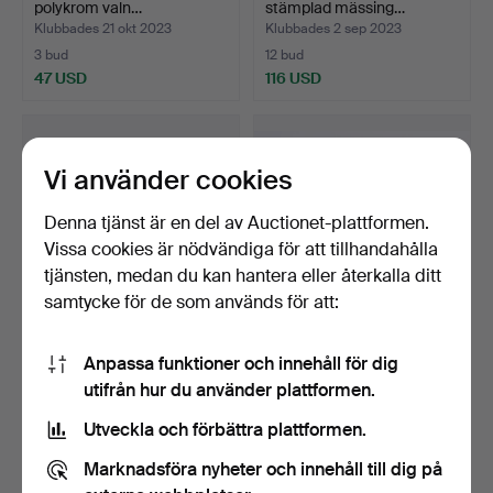
polykrom valn…
stämplad mässing…
Klubbades 21 okt 2023
Klubbades 2 sep 2023
3 bud
12 bud
47 USD
116 USD
Vi använder cookies
Denna tjänst är en del av Auctionet-plattformen.
Vissa cookies är nödvändiga för att tillhandahålla
tjänsten, medan du kan hantera eller återkalla ditt
samtycke för de som används för att:
Portugisiskt ok i snidad
Ocarina-visselpipor, två
Anpassa funktioner och innehåll för dig
valnöt, från slut…
spansk-amerikansk…
utifrån hur du använder plattformen.
Klubbades 24 aug 2023
Klubbades 15 aug 2023
8 bud
1 bud
Utveckla och förbättra plattformen.
139 USD
35 USD
Marknadsföra nyheter och innehåll till dig på