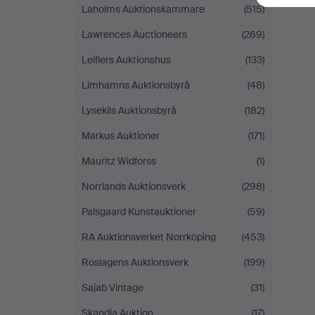
Laholms Auktionskammare
(515)
Lawrences Auctioneers
(269)
Leiflers Auktionshus
(133)
Limhamns Auktionsbyrå
(48)
Lysekils Auktionsbyrå
(182)
Markus Auktioner
(171)
Mauritz Widforss
(1)
Norrlands Auktionsverk
(298)
Palsgaard Kunstauktioner
(59)
RA Auktionsverket Norrköping
(453)
Roslagens Auktionsverk
(199)
Sajab Vintage
(31)
Skandia Auktion
(17)