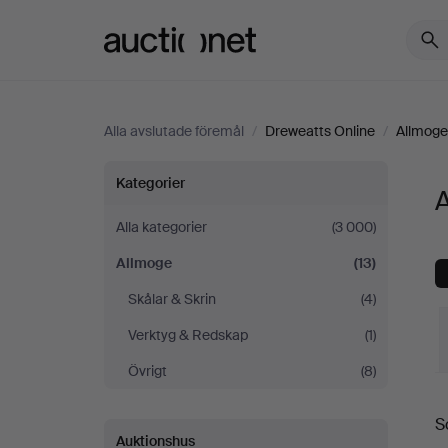
Auctionet.com
Alla avslutade föremål
/
Dreweatts Online
/
Allmoge
Allmoge
Kategorier
på
Alla kategorier
(3 000)
Allmoge
(13)
Dreweatts
Skålar & Skrin
(4)
Online
Verktyg & Redskap
(1)
Övrigt
(8)
S
S
Auktionshus