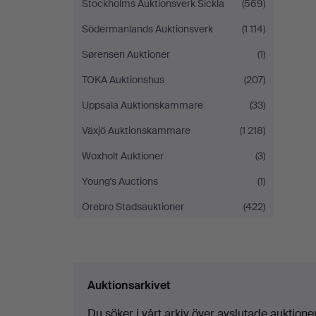
Stockholms Auktionsverk Sickla
(569)
Södermanlands Auktionsverk
(1 114)
Sørensen Auktioner
(1)
TOKA Auktionshus
(207)
Uppsala Auktionskammare
(33)
Växjö Auktionskammare
(1 218)
Woxholt Auktioner
(3)
Young's Auctions
(1)
Örebro Stadsauktioner
(422)
Auktionsarkivet
Du söker i vårt arkiv över avslutade auktioner