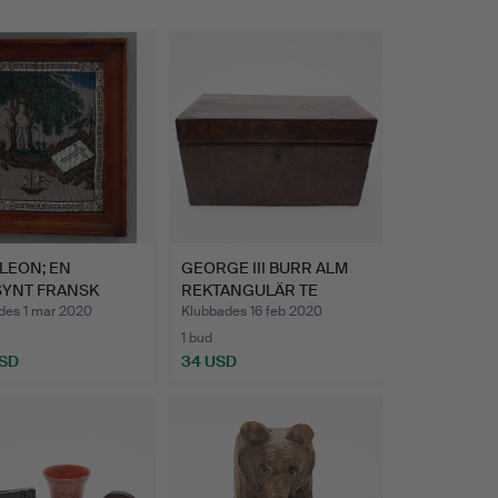
LEON; EN
GEORGE III BURR ALM
SYNT FRANSK
REKTANGULÄR TE
PUSSELBIL…
CADDY, …
des 1 mar 2020
Klubbades 16 feb 2020
1 bud
USD
34 USD