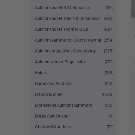
Auktionshuset STO Bohuslän
(137)
Auktionshuset Thelin & Johansson
(973)
Auktionshuset Thörner & Ek
(297)
Auktionskammaren Sydost Kalmar
(254)
Auktionsmagasinet Vänersborg
(325)
Auktionsverket Engelholm
(772)
Balclis
(139)
Barcelona Auctions
(143)
Bishop & Miller
(1 278)
Björnssons Auktionskammare
(135)
Borås Auktionshall
(11)
Chalkwell Auctions
(70)