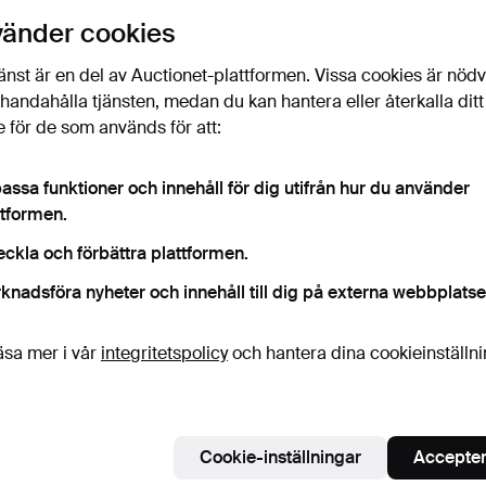
Bevaka sökning
vänder cookies
änst är en del av Auctionet-plattformen. Vissa cookies är nöd
illhandahålla tjänsten, medan du kan hantera eller återkalla ditt
 för de som används för att:
assa funktioner och innehåll för dig utifrån hur du använder
ttformen.
eckla och förbättra plattformen.
knadsföra nyheter och innehåll till dig på externa webbplatse
äsa mer i vår
integritetspolicy
och hantera dina cookieinställn
Cookie-inställningar
Accepter