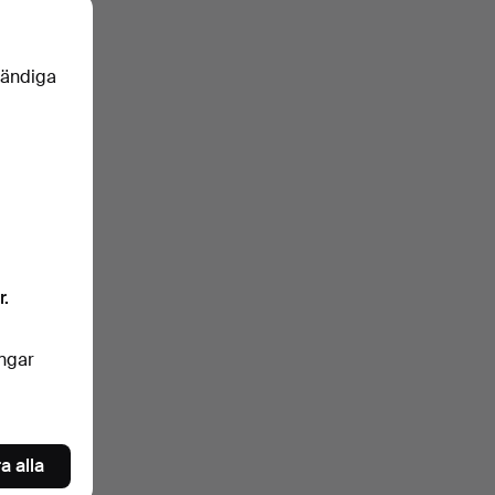
vändiga
r.
ingar
a alla