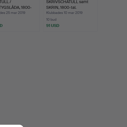
ULL /
SKRIVSCHATULL samt
YGSLÅDA, 1800-
SKRIN, 1800-tal.
des 25 mar 2019
Klubbades 10 mar 2019
10 bud
SD
91 USD