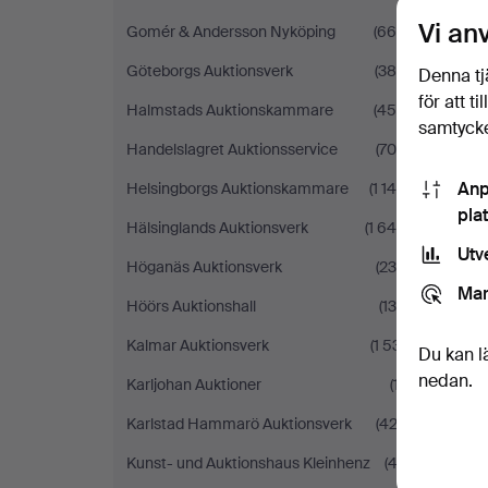
Vi an
Gomér & Andersson Nyköping
(669)
Göteborgs Auktionsverk
(386)
Denna tj
för att t
Halmstads Auktionskammare
(454)
samtycke
Handelslagret Auktionsservice
(704)
Anp
Helsingborgs Auktionskammare
(1 146)
pla
Hälsinglands Auktionsverk
(1 644)
Utv
Höganäs Auktionsverk
(235)
Mar
Höörs Auktionshall
(130)
Kalmar Auktionsverk
(1 531)
Du kan l
nedan.
Karljohan Auktioner
(17)
Karlstad Hammarö Auktionsverk
(422)
Kunst- und Auktionshaus Kleinhenz
(43)