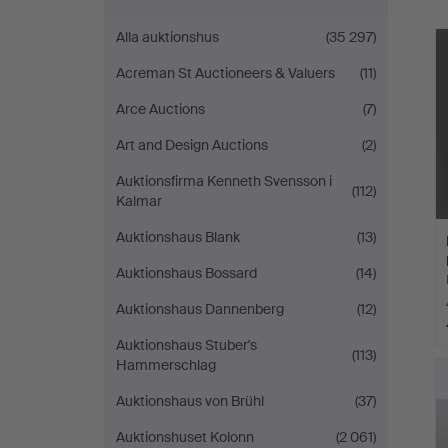
Alla auktionshus
(35 297)
Acreman St Auctioneers & Valuers
(11)
Arce Auctions
(7)
Art and Design Auctions
(2)
Auktionsfirma Kenneth Svensson i
(112)
Kalmar
Auktionshaus Blank
(13)
Auktionshaus Bossard
(14)
Auktionshaus Dannenberg
(12)
Auktionshaus Stuber's
(113)
Hammerschlag
Auktionshaus von Brühl
(37)
Auktionshuset Kolonn
(2 061)