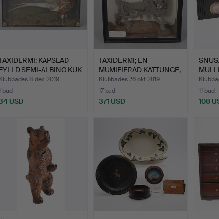
TAXIDERMI; KAPSLAD
TAXIDERMI; EN
SNUS
FYLLD SEMI-ALBINO KUK
MUMIFIERAD KATTUNGE,
MULLB
F…
HÖLJET.
TAL.
Klubbades 8 dec 2019
Klubbades 26 okt 2019
Klubba
1 bud
17 bud
11 bud
34 USD
371 USD
108 U