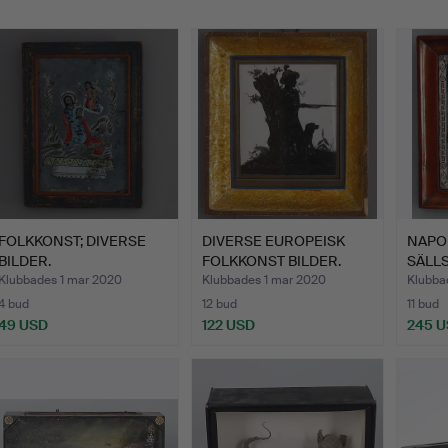
FOLKKONST; DIVERSE
DIVERSE EUROPEISK
NAPO
BILDER.
FOLKKONST BILDER.
SÄLL
PÄRL
Klubbades 1 mar 2020
Klubbades 1 mar 2020
Klubba
4 bud
12 bud
11 bud
49 USD
122 USD
245 