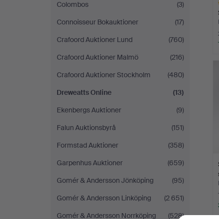
Colombos
(3)
Connoisseur Bokauktioner
(17)
Crafoord Auktioner Lund
(760)
Crafoord Auktioner Malmö
(216)
Ut
f
Crafoord Auktioner Stockholm
(480)
Dreweatts Online
(13)
Ekenbergs Auktioner
(9)
Falun Auktionsbyrå
(151)
Formstad Auktioner
(358)
Garpenhus Auktioner
(659)
Gomér & Andersson Jönköping
(95)
Gomér & Andersson Linköping
(2 651)
Gomér & Andersson Norrköping
(528)