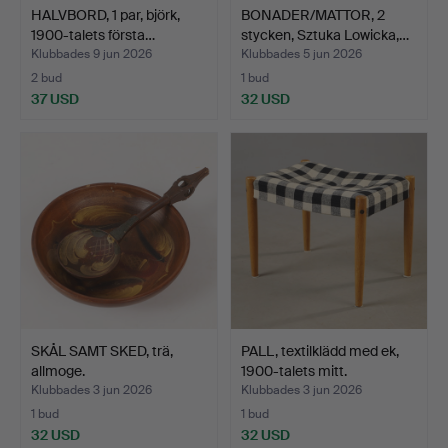
HALVBORD, 1 par, björk,
BONADER/MATTOR, 2
1900-talets första…
stycken, Sztuka Lowicka,…
Klubbades 9 jun 2026
Klubbades 5 jun 2026
2 bud
1 bud
37 USD
32 USD
SKÅL SAMT SKED, trä,
PALL, textilklädd med ek,
allmoge.
1900-talets mitt.
Klubbades 3 jun 2026
Klubbades 3 jun 2026
1 bud
1 bud
32 USD
32 USD