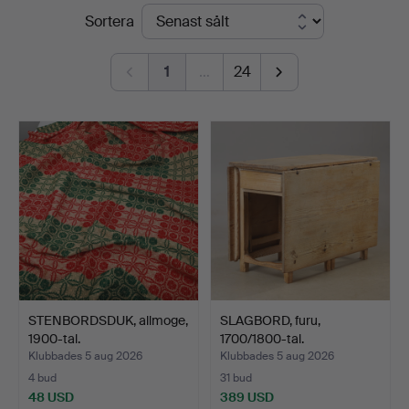
Slutpriser
Sortera
1
…
24
STENBORDSDUK, allmoge,
SLAGBORD, furu,
1900-tal.
1700/1800-tal.
Klubbades 5 aug 2026
Klubbades 5 aug 2026
4 bud
31 bud
48 USD
389 USD