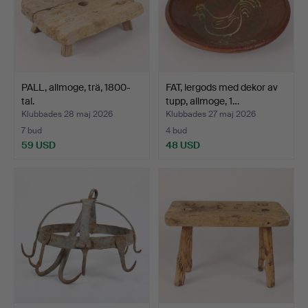
PALL, allmoge, trä, 1800-
FAT, lergods med dekor av
tal.
tupp, allmoge, 1…
Klubbades 28 maj 2026
Klubbades 27 maj 2026
7 bud
4 bud
59 USD
48 USD