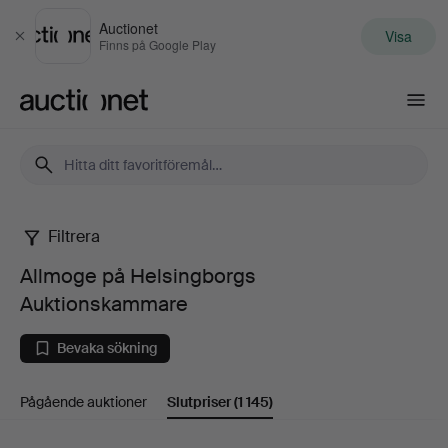
Auctionet
Visa
Stäng
Finns på Google Play
Auctionet.com
Filtrera
Allmoge
Allmoge på Helsingborgs
på
Auktionskammare
Helsingborgs
Bevaka sökning
Auktionskammare
Pågående auktioner
Slutpriser
(1 145)