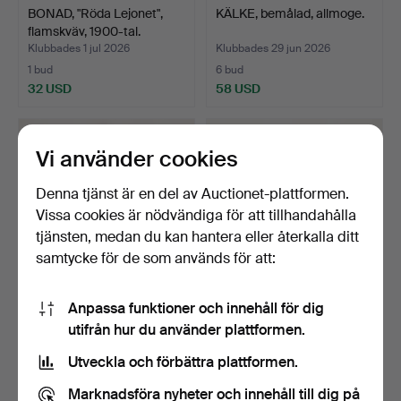
BONAD, "Röda Lejonet",
KÄLKE, bemålad, allmoge.
flamskväv, 1900-tal.
Klubbades 1 jul 2026
Klubbades 29 jun 2026
1 bud
6 bud
32 USD
58 USD
Vi använder cookies
Denna tjänst är en del av Auctionet-plattformen.
Vissa cookies är nödvändiga för att tillhandahålla
tjänsten, medan du kan hantera eller återkalla ditt
samtycke för de som används för att:
Anpassa funktioner och innehåll för dig
DYNEVARSTYG, allmoge,
SKÄKTETRÄ OCH
utifrån hur du använder plattformen.
1800/1900-tal.
MINIATYRKISTA,
allmogemålat …
Klubbades 29 jun 2026
Klubbades 27 jun 2026
Utveckla och förbättra plattformen.
1 bud
1 bud
32 USD
32 USD
Marknadsföra nyheter och innehåll till dig på