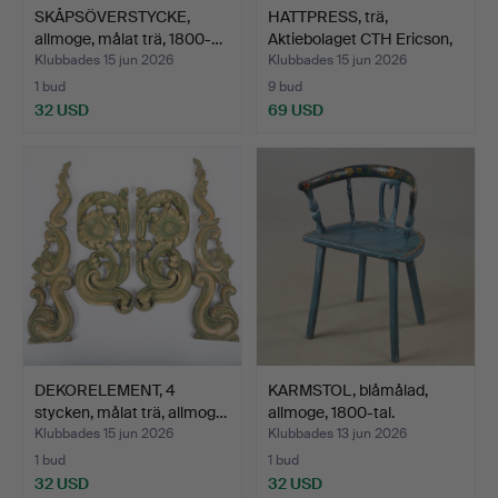
SKÅPSÖVERSTYCKE,
HATTPRESS, trä,
allmoge, målat trä, 1800-…
Aktiebolaget CTH Ericson,
…
Klubbades 15 jun 2026
Klubbades 15 jun 2026
1 bud
9 bud
32 USD
69 USD
DEKORELEMENT, 4
KARMSTOL, blåmålad,
stycken, målat trä, allmog…
allmoge, 1800-tal.
Klubbades 15 jun 2026
Klubbades 13 jun 2026
1 bud
1 bud
32 USD
32 USD