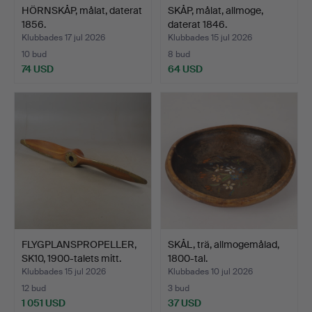
HÖRNSKÅP, målat, daterat
SKÅP, målat, allmoge,
1856.
daterat 1846.
Klubbades 17 jul 2026
Klubbades 15 jul 2026
10 bud
8 bud
74 USD
64 USD
FLYGPLANSPROPELLER,
SKÅL, trä, allmogemålad,
SK10, 1900-talets mitt.
1800-tal.
Klubbades 15 jul 2026
Klubbades 10 jul 2026
12 bud
3 bud
1 051 USD
37 USD