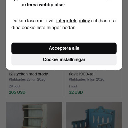
externa webbplatser.
Du kan läsa mer i vår
integritetspolicy
och hantera
dina cookieinställningar nedan.
Acceptera alla
Cookie-inställningar
BRÖLLOPSLAKAN M. M. ,
TIMMERBILOR, 2 stycken,
12 stycken med brody…
tidigt 1900-tal.
Klubbades 23 jun 2026
Klubbades 17 jun 2026
29 bud
1 bud
205 USD
32 USD