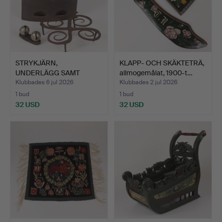
STRYKJÄRN,
KLAPP- OCH SKÄKTETRÄ,
UNDERLÄGG SAMT
allmogemålat, 1900-t…
BJÄLLRA, allmoge…
Klubbades 6 jul 2026
Klubbades 2 jul 2026
1 bud
1 bud
32 USD
32 USD