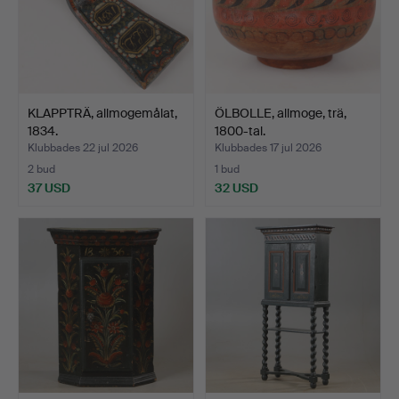
KLAPPTRÄ, allmogemålat,
ÖLBOLLE, allmoge, trä,
1834.
1800-tal.
Klubbades 22 jul 2026
Klubbades 17 jul 2026
2 bud
1 bud
37 USD
32 USD