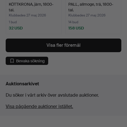
KÖTTKRONA, järn, 1800-
PALL, allmoge, trä, 1800-
tal.
tal.
Klubbades 27 maj 2026
Klubbades 27 maj 2026
1 bud
14 bud
32 USD
158 USD
Visa fler föremål
Bevaka sökning
Auktionsarkivet
Du söker i vårt arkiv över avslutade auktioner.
Visa pågående auktioner istället.