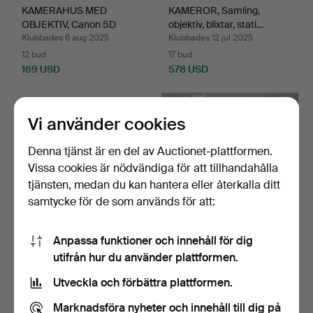
KAMERAHUS MED
KAMEROR, Samling,
OBJEKTIV, Canon 5D
objektiv, blixtar, stati…
"Classic"…
Klubbades 6 aug 2025
Klubbades 12 jul 2025
12 bud
17 bud
169 USD
578 USD
Vi använder cookies
Denna tjänst är en del av Auctionet-plattformen.
Vissa cookies är nödvändiga för att tillhandahålla
tjänsten, medan du kan hantera eller återkalla ditt
samtycke för de som används för att:
Anpassa funktioner och innehåll för dig
OBJEKTIV, Canon EF 24-
STUDIOBLIXTAR, 4 st,
utifrån hur du använder plattformen.
105mm 1:4 L IS USM.
Elinchrom, Fotobestwa…
Klubbades 7 jul 2025
Klubbades 12 jun 2025
Utveckla och förbättra plattformen.
16 bud
12 bud
238 USD
232 USD
Marknadsföra nyheter och innehåll till dig på