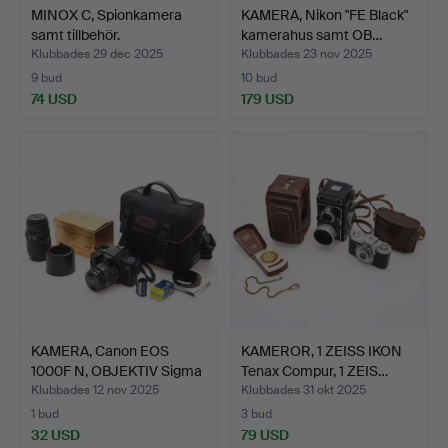
MINOX C, Spionkamera
KAMERA, Nikon "FE Black"
samt tillbehör.
kamerahus samt OB…
Klubbades 29 dec 2025
Klubbades 23 nov 2025
9 bud
10 bud
74 USD
179 USD
KAMERA, Canon EOS
KAMEROR, 1 ZEISS IKON
1000F N, OBJEKTIV Sigma
Tenax Compur, 1 ZEIS…
…
Klubbades 12 nov 2025
Klubbades 31 okt 2025
1 bud
3 bud
32 USD
79 USD