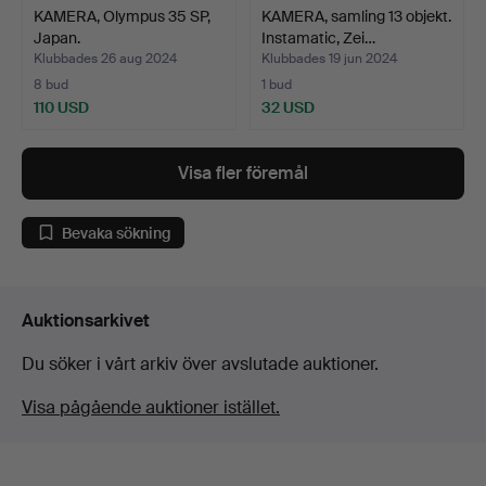
KAMERA, Olympus 35 SP,
KAMERA, samling 13 objekt.
Japan.
Instamatic, Zei…
Klubbades 26 aug 2024
Klubbades 19 jun 2024
8 bud
1 bud
110 USD
32 USD
Visa fler föremål
Bevaka sökning
Auktionsarkivet
Du söker i vårt arkiv över avslutade auktioner.
Visa pågående auktioner istället.