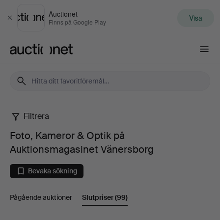
Auctionet
Visa
Stäng
Finns på Google Play
Auctionet.com
Filtrera
Foto,
Foto, Kameror & Optik på
Kameror
Auktionsmagasinet Vänersborg
&
Bevaka sökning
Optik
Pågående auktioner
Slutpriser
(99)
på