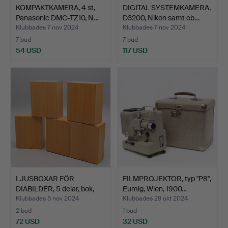
KOMPAKTKAMERA, 4 st,
DIGITAL SYSTEMKAMERA,
Panasonic DMC-TZ10, N…
D3200, Nikon samt ob…
Klubbades 7 nov 2024
Klubbades 7 nov 2024
7 bud
7 bud
54 USD
117 USD
LJUSBOXAR FÖR
FILMPROJEKTOR, typ "P8",
DIABILDER, 5 delar, bok,
Eumig, Wien, 1900…
möj…
Klubbades 5 nov 2024
Klubbades 29 okt 2024
2 bud
1 bud
72 USD
32 USD