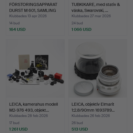
FÖRSTORINGSAPPARAT
TUBKIKARE, med stativ &
DURST M 601, SAMLING
väska, Swarovski, …
ti…
Klubbades 13 apr 2026
Klubbades 27 mar 2026
14 bud
24 bud
164 USD
1 066 USD
LEICA, kamerahus modell
LEICA, objektiv Elmarit
M2-976 493, objekt…
1:2.8/90mm 1693789…
Klubbades 28 feb 2026
Klubbades 26 feb 2026
17 bud
26 bud
1 261 USD
513 USD