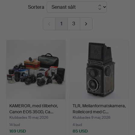
Slutpriser
Sortera
Auktionsmagasinet
Vänersborg
1
3
KAMEROR, med tillbehör,
TLR, Mellanformatskamera,
Canon EOS 350D, Ca…
Rolleicord med C…
Klubbades 15 maj 2026
Klubbades 9 maj 2026
14 bud
4 bud
169 USD
85 USD