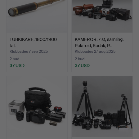
TUBKIKARE, 1800/1900-
KAMEROR, 7 st, samling,
tal.
Polaroid, Kodak, P…
Klubbades 7 sep 2025
Klubbades 27 aug 2025
2 bud
2 bud
37 USD
37 USD