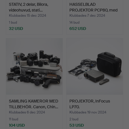
STATIV, 2 delar, Bilora,
HASSELBLAD
videohuvud, stati…
PROJEKTOR PCP80, med
tillbehör,…
Klubbades 15 dec 2024
Klubbades 7 dec 2024
1 bud
14 bud
32 USD
652 USD
SAMLING KAMEROR MED
PROJEKTOR, InFocus
TILLBEHÖR. Canon, Chin…
LP70.
Klubbades 6 dec 2024
Klubbades 19 nov 2024
11 bud
2 bud
104 USD
53 USD