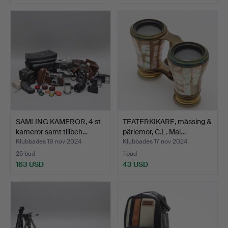
SAMLING KAMEROR, 4 st
TEATERKIKARE, mässing &
kameror samt tillbeh…
pärlemor, C.L. Mal…
Klubbades 18 nov 2024
Klubbades 17 nov 2024
26 bud
1 bud
163 USD
43 USD