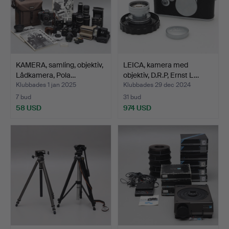
KAMERA, samling, objektiv,
LEICA, kamera med
Lådkamera, Pola…
objektiv, D.R.P, Ernst L…
Klubbades 1 jan 2025
Klubbades 29 dec 2024
7 bud
31 bud
58 USD
974 USD