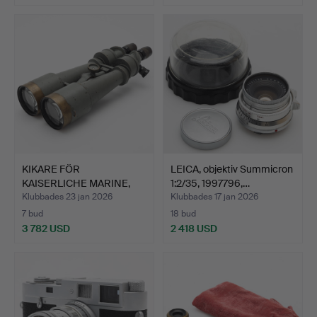
KIKARE FÖR
LEICA, objektiv Summicron
KAISERLICHE MARINE,
1:2/35, 1997796,…
Emil Busch …
Klubbades 23 jan 2026
Klubbades 17 jan 2026
7 bud
18 bud
3 782 USD
2 418 USD