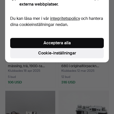
externa webbplatser.
Du kan läsa mer i vår
integritetspolicy
och hantera
dina cookieinställningar nedan.
Acceptera alla
Cookie-inställningar
TUBKIKARE på STATIV,
POLAROIDKAMERA, SLR
mässing, trä, 1900-ta…
680 i originalförpackn…
Klubbades 18 apr 2025
Klubbades 12 mar 2025
5 bud
12 bud
106 USD
316 USD