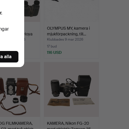
r.
E/TEODOLIT,
OLYMPUS MY, kamera i
ingar
ta, Samsung, Hoya
mjukförpackning, till…
des 17 mar 2026
Klubbades 9 mar 2026
17 bud
D
116 USD
a alla
OG FILMKAMERA,
KAMERA, Nikon FG-20