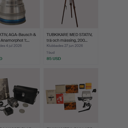
TIV, AGA-Bausch &
TUBKIKARE MED STATIV,
 Anamorphot 1:…
trä och mässing, 200…
es 4 jul 2026
Klubbades 27 jun 2026
1 bud
D
85 USD