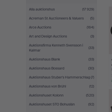
Auktionsbyrå
Alla auktionshus
(17 929)
Acreman St Auctioneers & Valuers
(5)
Arce Auctions
(164)
Art and Design Auctions
(3)
Auktionsfirma Kenneth Svensson i
(33)
Kalmar
Auktionshaus Blank
(33)
Auktionshaus Bossard
(30)
Auktionshaus Stuber's Hammerschlag
(7)
Auktionshaus von Brühl
(12)
Auktionshuset Kolonn
(520)
Auktionshuset STO Bohuslän
(92)