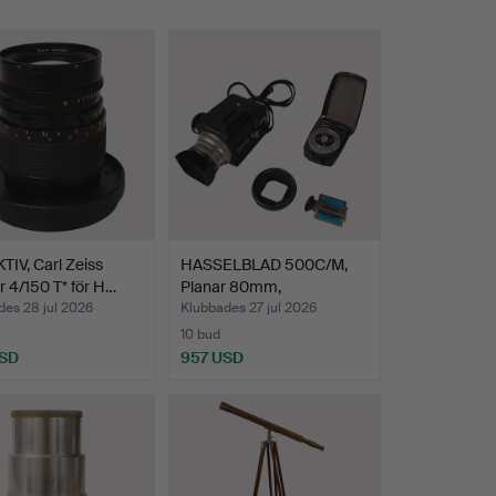
IV, Carl Zeiss
HASSELBLAD 500C/M,
 4/150 T* för H…
Planar 80mm,
mellanring…
des 28 jul 2026
Klubbades 27 jul 2026
10 bud
USD
957 USD