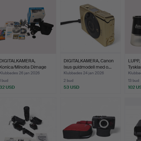
DIGITALKAMERA,
DIGITALKAMERA, Canon
LUPP, 
Konica/Minolta Dimage
Ixus guldmodell med o…
Tyskla
A200.
Klubbades 26 jan 2026
Klubbades 24 jan 2026
Klubba
1 bud
2 bud
13 bud
32 USD
53 USD
102 U