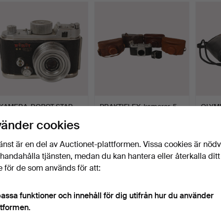
KAMERA, ROBOT STAR,
PRAKTIFLEX, kameror, 5
OLYMPU
Schneider Kreuznach Ra…
st., läderförpackni…
35 mm.
vänder cookies
Klubbades 10 apr 2026
Klubbades 1 apr 2026
Klubba
3 bud
5 bud
6 bud
änst är en del av Auctionet-plattformen. Vissa cookies är nöd
85 USD
53 USD
53 U
illhandahålla tjänsten, medan du kan hantera eller återkalla ditt
 för de som används för att:
assa funktioner och innehåll för dig utifrån hur du använder
ttformen.