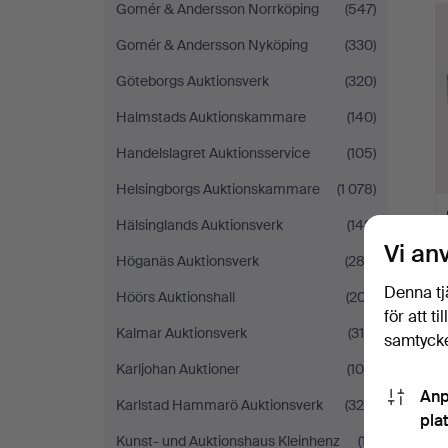
Gomér & Andersson Norrköping
(547)
Gomér & Andersson Nyköping
(330)
Göteborgs Auktionsverk
(320)
Halmstads Auktionskammare
(140)
Handelslagret Auktionsservice
(105)
Helsingborgs Auktionskammare
(1 078)
Hälsinglands Auktionsverk
(148)
Vi an
Höganäs Auktionsverk
(282)
Denna tj
Höörs Auktionshall
(207)
för att t
Kalmar Auktionsverk
(318)
samtycke
Karljohan Auktioner
(108)
Anp
Karlstad Hammarö Auktionsverk
(325)
pla
Kunst- und Auktionshaus Kleinhenz
(17)