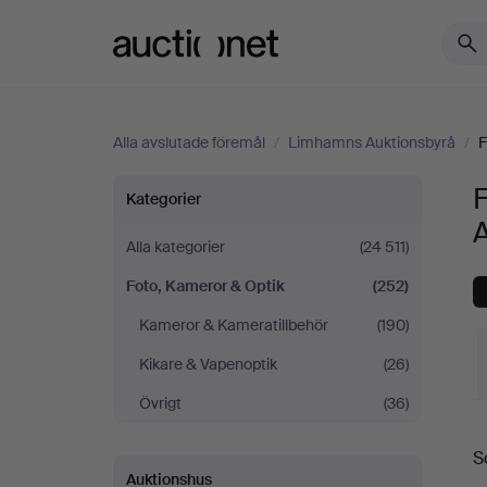
Auctionet.com
Alla avslutade föremål
/
Limhamns Auktionsbyrå
/
F
Foto,
Kategorier
Kameror
Alla kategorier
(24 511)
Foto, Kameror & Optik
(252)
&
Kameror & Kameratillbehör
(190)
Optik
Kikare & Vapenoptik
(26)
på
Övrigt
(36)
S
Limhamns
S
Auktionshus