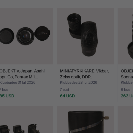
OBJEKTIV, Japan, Asahi
MINIATYRKIKARE, Vikbar,
OBJEKT
opt. Co, Pentax M 1…
Zeiss optik, DDR.
Sonnar
Klubbades 31 jul 2026
Klubbades 28 jul 2026
Klubba
7 bud
7 bud
8 bud
85 USD
64 USD
263 