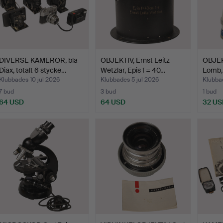
DIVERSE KAMEROR, bla
OBJEKTIV, Ernst Leitz
OBJEK
Diax, totalt 6 stycke…
Wetzlar, Epis f = 40…
Lomb,
Klubbades 10 jul 2026
Klubbades 5 jul 2026
Klubbad
7 bud
3 bud
1 bud
64 USD
64 USD
32 US