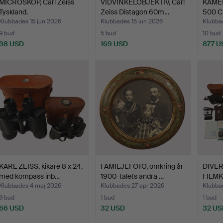
MICROSKOP, Carl Zeiss
VIDVINKELOBJEKTIV, Carl
KAME
Tyskland.
Zeiss Distagon 60m…
500 C
Ca…
Klubbades 15 jun 2026
Klubbades 15 jun 2026
Klubba
9 bud
5 bud
10 bud
98 USD
169 USD
877 U
KARL ZEISS, kikare 8 x 24,
FAMILJEFOTO, omkring år
DIVER
med kompass inb…
1900-talets andra …
FILMK
talet, 
Klubbades 4 maj 2026
Klubbades 27 apr 2026
Klubba
9 bud
1 bud
1 bud
66 USD
32 USD
32 US