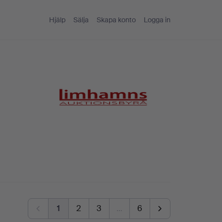
Hjälp
Sälja
Skapa konto
Logga in
1
2
3
…
6