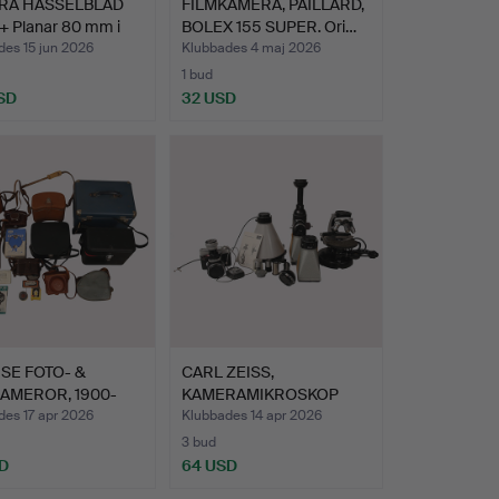
RA HASSELBLAD
FILMKAMERA, PAILLARD,
+ Planar 80 mm i
BOLEX 155 SUPER. Ori…
des 15 jun 2026
Klubbades 4 maj 2026
1 bud
SD
32 USD
SE FOTO- &
CARL ZEISS,
AMEROR, 1900-
KAMERAMIKROSKOP
b…
mm, 10 delar t…
des 17 apr 2026
Klubbades 14 apr 2026
3 bud
D
64 USD