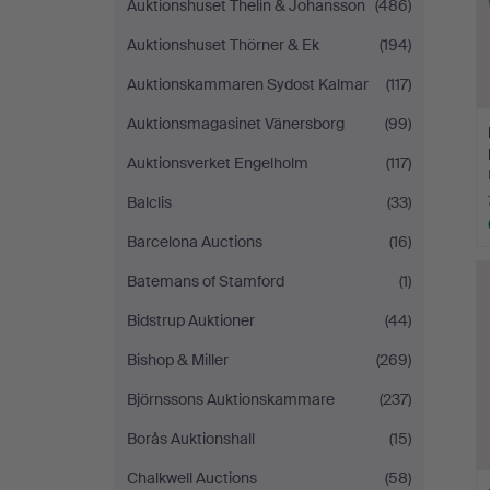
Auktionshuset Thelin & Johansson
(486)
Auktionshuset Thörner & Ek
(194)
Auktionskammaren Sydost Kalmar
(117)
Auktionsmagasinet Vänersborg
(99)
Auktionsverket Engelholm
(117)
Balclis
(33)
Barcelona Auctions
(16)
Batemans of Stamford
(1)
Bidstrup Auktioner
(44)
Bishop & Miller
(269)
Björnssons Auktionskammare
(237)
Borås Auktionshall
(15)
Chalkwell Auctions
(58)