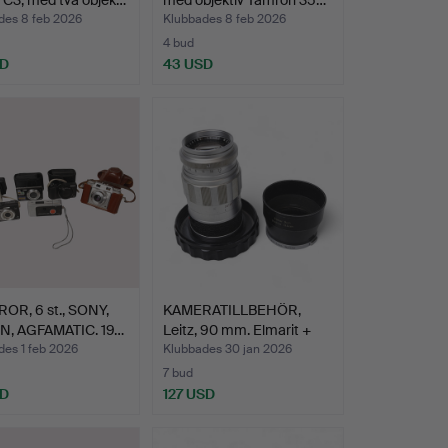
 C3, med två objek…
med objektiv Tamron 35…
des 8 feb 2026
Klubbades 8 feb 2026
4 bud
SD
43 USD
OR, 6 st., SONY,
KAMERATILLBEHÖR,
, AGFAMATIC. 19…
Leitz, 90 mm. Elmarit +
m…
des 1 feb 2026
Klubbades 30 jan 2026
7 bud
SD
127 USD