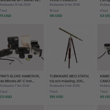
bestående av 7 blixtar, va…
VOIGHTLÄNDER
Eumig
BESSAMATIC, OLYMPUS
Klubbades 15 feb 2026
Klubbades 8 feb 2026
Klubba
P…
7 bud
18 bud
4 bud
75 USD
116 USD
53 U
PARTI ÄLDRE KAMEROR,
TUBKIKARE MED STATIV,
KAMER
bla Minolta AF-C Inst…
trä och mässing, 200…
CANON
Klubbades 7 feb 2026
Klubbades 4 feb 2026
Klubba
5 bud
11 bud
7 bud
53 USD
195 USD
95 U