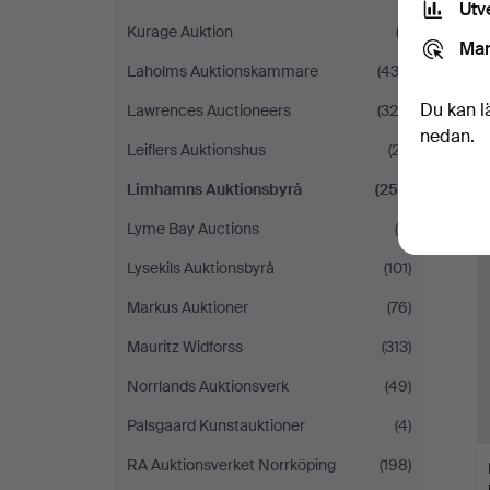
Utv
Kurage Auktion
(2)
Mar
Laholms Auktionskammare
(433)
Du kan l
Lawrences Auctioneers
(320)
nedan.
Leiflers Auktionshus
(27)
Limhamns Auktionsbyrå
(252)
Lyme Bay Auctions
(4)
Lysekils Auktionsbyrå
(101)
Markus Auktioner
(76)
Mauritz Widforss
(313)
Norrlands Auktionsverk
(49)
Palsgaard Kunstauktioner
(4)
RA Auktionsverket Norrköping
(198)