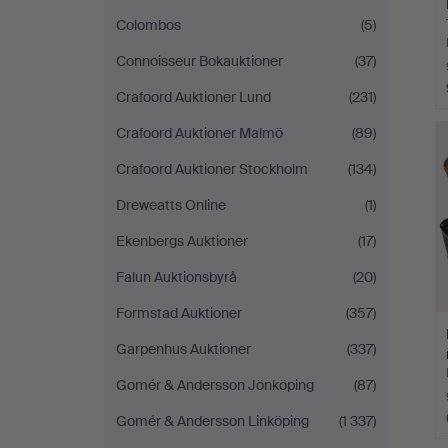
Colombos
(5)
Connoisseur Bokauktioner
(37)
Crafoord Auktioner Lund
(231)
Crafoord Auktioner Malmö
(89)
Crafoord Auktioner Stockholm
(134)
Dreweatts Online
(1)
Ekenbergs Auktioner
(17)
Falun Auktionsbyrå
(20)
Formstad Auktioner
(357)
Garpenhus Auktioner
(337)
Gomér & Andersson Jönköping
(87)
Gomér & Andersson Linköping
(1 337)