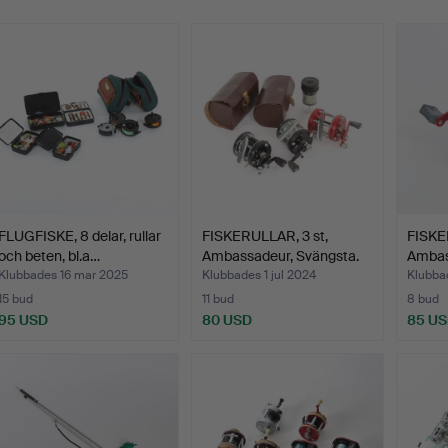
FLUGFISKE, 8 delar, rullar
FISKERULLAR, 3 st,
FISKE
och beten, bl.a…
Ambassadeur, Svängsta.
Ambas
6000,
Klubbades 16 mar 2025
Klubbades 1 jul 2024
Klubba
15 bud
11 bud
8 bud
95 USD
80 USD
85 U