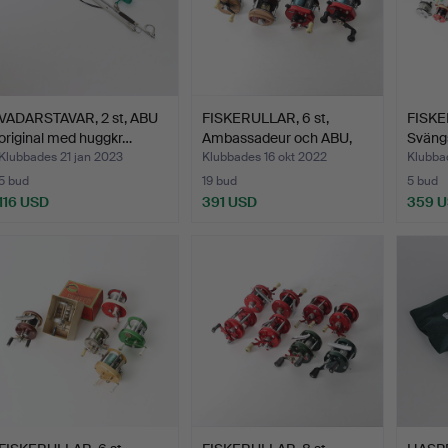
VADARSTAVAR, 2 st, ABU
FISKERULLAR, 6 st,
FISKE
original med huggkr…
Ambassadeur och ABU,
Sväng
19…
Reco
Klubbades 21 jan 2023
Klubbades 16 okt 2022
Klubba
5 bud
19 bud
5 bud
116 USD
391 USD
359 