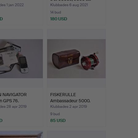
es 1 jan 2022
Klubbades 6 aug 2021
14 bud
SD
180 USD
N NAVIGATOR
FISKERULLE
n GPS 76.
Ambassadeur 5000.
des 28 apr 2019
Klubbades 2 apr 2019
9 bud
D
85 USD