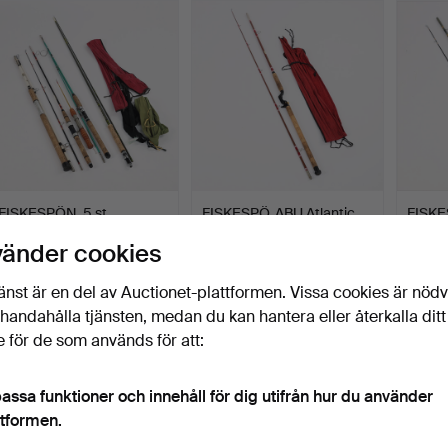
FISKESPÖN, 5 st,
FISKESPÖ, ABU Atlantic
FISKE
pimpelspö, enhands
460, 9 fot.
752 Zo
vänder cookies
fiskes…
Klubbades 2 jan 2022
Klubbades 2 jan 2022
Klubba
1 bud
1 bud
13 bud
änst är en del av Auctionet-plattformen. Vissa cookies är nöd
32 USD
32 USD
90 U
illhandahålla tjänsten, medan du kan hantera eller återkalla ditt
 för de som används för att:
assa funktioner och innehåll för dig utifrån hur du använder
ttformen.