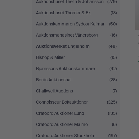
Auktionshuset Thelin & Johansson
(279)
Auktionshuset Thörner & Ek
(13)
Auktionskammaren Sydost Kalmar
(50)
Auktionsmagasinet Vänersborg
(16)
Auktionsverket Engelholm
(48)
Bishop & Miller
(15)
Björnssons Auktionskammare
(92)
Borås Auktionshall
(28)
Chalkwell Auctions
(7)
Connoisseur Bokauktioner
(325)
Crafoord Auktioner Lund
(135)
Crafoord Auktioner Malmö
(6)
Crafoord Auktioner Stockholm
(197)