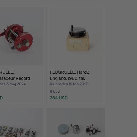
RULLE,
FLUGRULLE, Hardy,
sadeur Record
England, 1960-tal.
 Recor…
des 5 maj 2024
Klubbades 19 feb 2023
8 bud
SD
264 USD