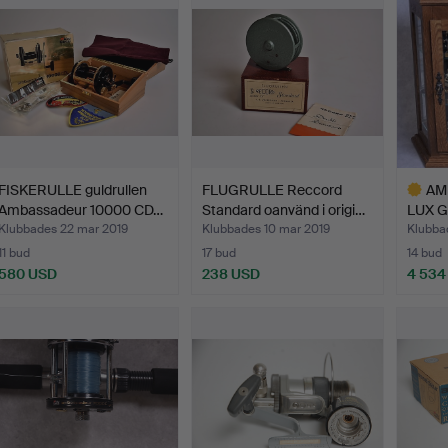
FISKERULLE guldrullen
FLUGRULLE Reccord
AM
Ambassadeur 10000 CD…
Standard oanvänd i origi…
LUX 
COLLE
Klubbades 22 mar 2019
Klubbades 10 mar 2019
Klubba
11 bud
17 bud
14 bud
580 USD
238 USD
4 534
Utvalt
föremål