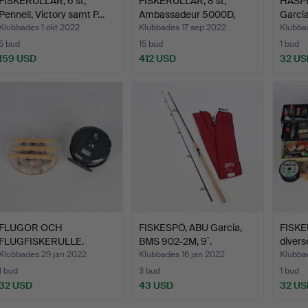
FISKERULLAR, 6 st,
FISKERULLAR, 8 st,
HASP
Pennell, Victory samt P…
Ambassadeur 5000D,
Garcia
5000…
Klubbades 1 okt 2022
Klubbades 17 sep 2022
Klubba
5 bud
15 bud
1 bud
159 USD
412 USD
32 US
FLUGOR OCH
FISKESPÖ, ABU Garcia,
FISK
FLUGFISKERULLE.
BMS 902-2M, 9`.
divers
Klubbades 29 jan 2022
Klubbades 16 jan 2022
Klubba
1 bud
3 bud
1 bud
32 USD
43 USD
32 US