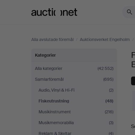
Auctionet.com
Alla avslutade föremål
/
Auktionsverket Engelholm
/
Fiskeutrustning
F
Kategorier
på
Alla kategorier
(42 552)
Samlarföremål
(695)
Auktionsverket
Audio, Vinyl & Hi-Fi
(2)
Engelholm
Fiskeutrustning
(48)
Musikinstrument
(216)
S
Musikmemorabilia
(3)
S
Reklam & Skyltar
(4)