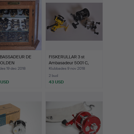
BASSADEUR DE
FISKERULLAR 3 st
GOLDEN
Ambasadeur 5001 C,
CTION NR: 8…
Fladen…
des 19 dec 2018
Klubbades 9 nov 2018
2 bud
 USD
43 USD