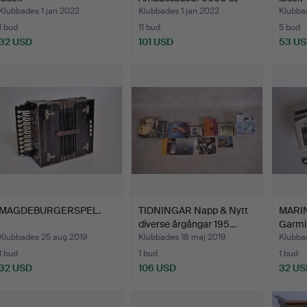
med 2 extr…
Klubbades 1 jan 2022
Klubbades 1 jan 2022
Klubbad
1 bud
11 bud
5 bud
32 USD
101 USD
53 U
MAGDEBURGERSPEL.
TIDNINGAR Napp & Nytt
MARI
diverse årgångar 195…
Garmi
Klubbades 25 aug 2019
Klubbades 18 maj 2019
Klubba
1 bud
1 bud
1 bud
32 USD
106 USD
32 US