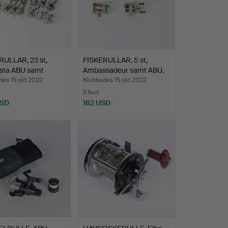
RULLAR, 23 st,
FISKERULLAR, 5 st,
sta ABU samt
Ambassadeur samt ABU,
…
1…
des 15 okt 2022
Klubbades 15 okt 2022
5 bud
USD
182 USD