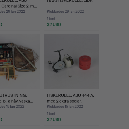
ELRULLE, ABU
HAVSFISKERULLE, Elbe.
 Cardinal Size 2, m…
des 29 jan 2022
Klubbades 29 jan 2022
1 bud
D
32 USD
EUTRUSTNING,
FISKERULLE, ABU 444 A,
e, bl. a håv, väska…
med 2 extra spolar.
des 15 jan 2022
Klubbades 15 jan 2022
1 bud
D
32 USD