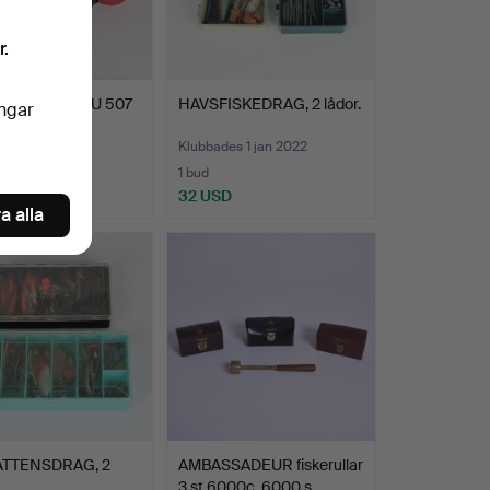
r.
LRULLE, ABU 507
HAVSFISKEDRAG, 2 lådor.
ingar
extra spolar.
es 1 jan 2022
Klubbades 1 jan 2022
1 bud
SD
32 USD
a alla
ATTENSDRAG, 2
AMBASSADEUR fiskerullar
3 st 6000c, 6000 s…