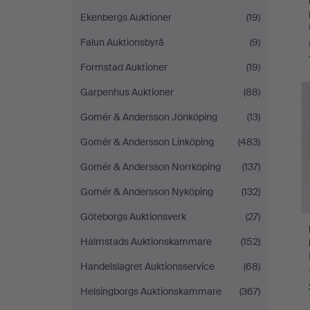
Ekenbergs Auktioner
(19)
Falun Auktionsbyrå
(9)
Formstad Auktioner
(19)
Garpenhus Auktioner
(88)
Gomér & Andersson Jönköping
(13)
Gomér & Andersson Linköping
(483)
Gomér & Andersson Norrköping
(137)
Gomér & Andersson Nyköping
(132)
Göteborgs Auktionsverk
(27)
Halmstads Auktionskammare
(152)
Handelslagret Auktionsservice
(68)
Helsingborgs Auktionskammare
(367)