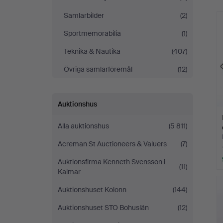
Samlarbilder
(2)
Sportmemorabilia
(1)
Teknika & Nautika
(407)
Övriga samlarföremål
(12)
Auktionshus
Alla auktionshus
(5 811)
Acreman St Auctioneers & Valuers
(7)
Auktionsfirma Kenneth Svensson i
(11)
Kalmar
Auktionshuset Kolonn
(144)
Auktionshuset STO Bohuslän
(12)