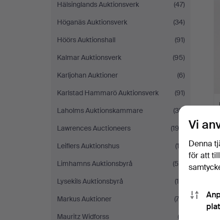
Hälsinglands Auktionsverk
(47)
Höganäs Auktionsverk
(34)
Höörs Auktionshall
(91)
Kalmar Auktionsverk
(95)
Karljohan Auktioner
(6)
Karlstad Hammarö Auktionsverk
(91)
Laholms Auktionskammare
(35)
Vi an
Lawrences Auctioneers
(193)
Denna tj
Leiflers Auktionshus
(13)
för att t
Limhamns Auktionsbyrå
(58)
samtycke
Lysekils Auktionsbyrå
(10)
Anp
Markus Auktioner
(73)
pla
Mauritz Widforss
(3)