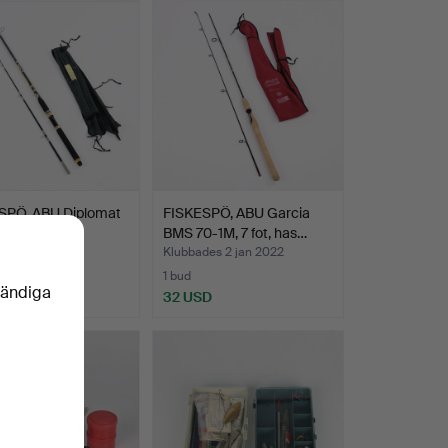
SPÖ, ABU Diplomat
FISKESPÖ, ABU Garcia
om, 7 fot.
BMS 70-1M, 7 fot, has…
des 2 jan 2022
Klubbades 2 jan 2022
1 bud
vändiga
SD
32 USD