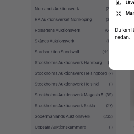
Utv
Norrlands Auktionsverk
(23)
Mar
RA Auktionsverket Norrköping
(33)
Du kan l
Roslagens Auktionsverk
(65)
nedan.
Skånes Auktionsverk
(14)
Stadsauktion Sundsvall
(440)
Stockholms Auktionsverk Hamburg
(4)
Stockholms Auktionsverk Helsingborg
(7)
Stockholms Auktionsverk Helsinki
(1)
Stockholms Auktionsverk Magasin 5
(39)
Stockholms Auktionsverk Sickla
(27)
Södermanlands Auktionsverk
(232)
Uppsala Auktionskammare
(1)