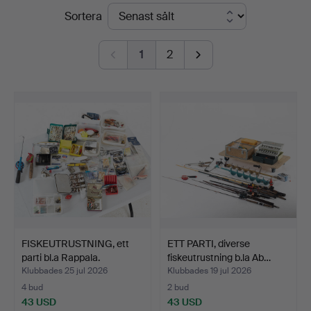
Slutpriser
Sortera
1
2
FISKEUTRUSTNING, ett
ETT PARTI, diverse
parti bl.a Rappala.
fiskeutrustning b.la Ab…
Klubbades 25 jul 2026
Klubbades 19 jul 2026
4 bud
2 bud
43 USD
43 USD