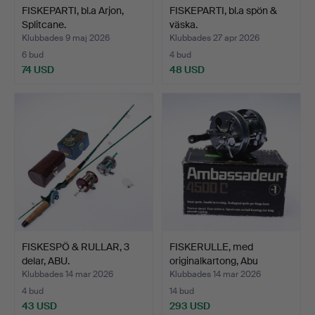
FISKEPARTI, bl.a Arjon,
FISKEPARTI, bl.a spön &
Splitcane.
väska.
Klubbades 9 maj 2026
Klubbades 27 apr 2026
6 bud
4 bud
74 USD
48 USD
FISKESPÖ & RULLAR, 3
FISKERULLE, med
delar, ABU.
originalkartong, Abu
Ambas…
Klubbades 14 mar 2026
Klubbades 14 mar 2026
4 bud
14 bud
43 USD
293 USD