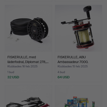
FISKERULLE, med
FISKERULLE, ABU
läderfodral, Diplomat 278,…
Ambassadeur 7000.
HighSpee…
Klubbades 16 feb 2025
Klubbades 15 feb 2025
1 bud
4 bud
32 USD
64 USD