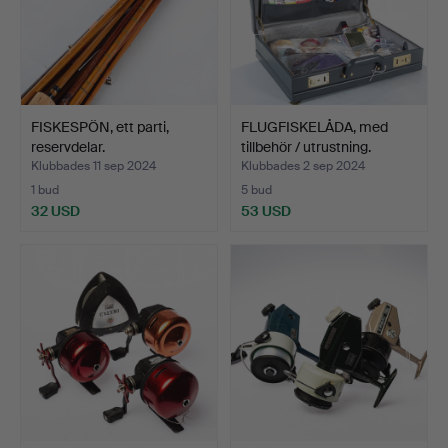
FISKESPÖN, ett parti,
FLUGFISKELÅDA, med
reservdelar.
tillbehör / utrustning.
Klubbades 11 sep 2024
Klubbades 2 sep 2024
1 bud
5 bud
32 USD
53 USD