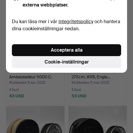
externa webbplatser.
Du kan läsa mer i vår
integritetspolicy
och hantera
dina cookieinställningar nedan.
Acceptera alla
Cookie-inställningar
FISKERULLE, med fodral,
FLUGFISKESPÖ, Hardy 9",
Ambassadeur 5000 C.
275cm, #7/8, Engla…
Klubbades 6 apr 2025
Klubbades 11 mar 2025
4 bud
5 bud
43 USD
53 USD