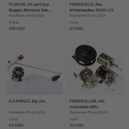
FLUGOR, ett parti bl.a
FISKERULLE, Abu
Bugger, Montana Spe…
Ambassadeur 6500-C3.
Klubbades 6 feb 2025
Klubbades 11 nov 2024
17 bud
2 bud
189 USD
37 USD
DJUPRIGG, Big Jon.
FISKERULLAR, 4st,
mestadels ABU.
Klubbades 10 okt 2024
Klubbades 25 sep 2024
2 bud
1 bud
53 USD
32 USD