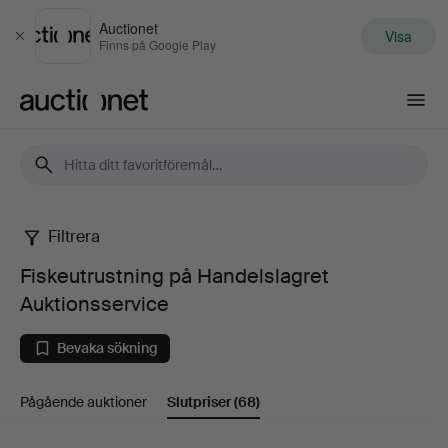
Auctionet
Visa
Stäng
Finns på Google Play
Auctionet.com
Filtrera
Fiskeutrustning
Fiskeutrustning på Handelslagret
på
Auktionsservice
Handelslagret
Bevaka sökning
Auktionsservice
Pågående auktioner
Slutpriser
(68)