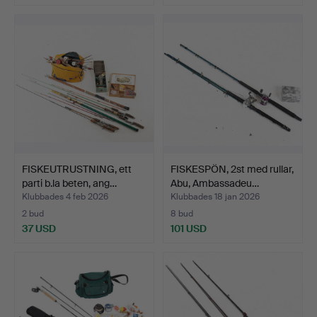
FISKEUTRUSTNING, ett
FISKESPÖN, 2st med rullar,
parti b.la beten, ang…
Abu, Ambassadeu…
Klubbades 4 feb 2026
Klubbades 18 jan 2026
2 bud
8 bud
37 USD
101 USD