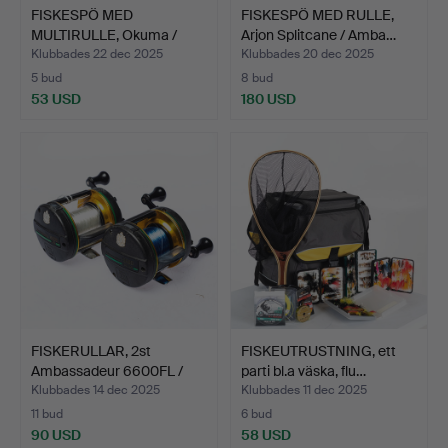
FISKESPÖ MED
FISKESPÖ MED RULLE,
MULTIRULLE, Okuma /
Arjon Splitcane / Amba…
Daiwa Meg…
Klubbades 22 dec 2025
Klubbades 20 dec 2025
5 bud
8 bud
53 USD
180 USD
FISKERULLAR, 2st
FISKEUTRUSTNING, ett
Ambassadeur 6600FL /
parti bl.a väska, flu…
5600…
Klubbades 14 dec 2025
Klubbades 11 dec 2025
11 bud
6 bud
90 USD
58 USD