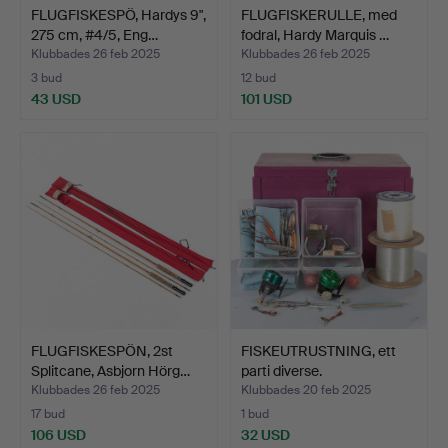
FLUGFISKESPÖ, Hardys 9",
FLUGFISKERULLE, med
275 cm, #4/5, Eng…
fodral, Hardy Marquis …
Klubbades 26 feb 2025
Klubbades 26 feb 2025
3 bud
12 bud
43 USD
101 USD
FLUGFISKESPÖN, 2st
FISKEUTRUSTNING, ett
Splitcane, Asbjorn Hörg…
parti diverse.
Klubbades 26 feb 2025
Klubbades 20 feb 2025
17 bud
1 bud
106 USD
32 USD