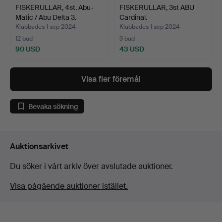
FISKERULLAR, 4st, Abu-
FISKERULLAR, 3st ABU
Matic / Abu Delta 3.
Cardinal.
Klubbades 1 sep 2024
Klubbades 1 sep 2024
12 bud
3 bud
90 USD
43 USD
Visa fler föremål
Bevaka sökning
Auktionsarkivet
Du söker i vårt arkiv över avslutade auktioner.
Visa pågående auktioner istället.