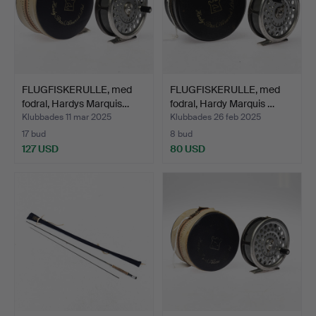
FLUGFISKERULLE, med
FLUGFISKERULLE, med
fodral, Hardys Marquis…
fodral, Hardy Marquis …
Klubbades 11 mar 2025
Klubbades 26 feb 2025
17 bud
8 bud
127 USD
80 USD