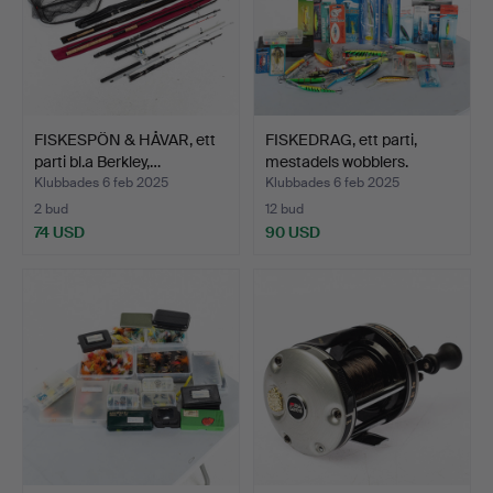
FISKESPÖN & HÅVAR, ett
FISKEDRAG, ett parti,
parti bl.a Berkley,…
mestadels wobblers.
Klubbades 6 feb 2025
Klubbades 6 feb 2025
2 bud
12 bud
74 USD
90 USD