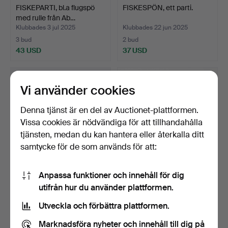
FISKEPARTI, bl.a flugspö
FISKESPÖN, ett parti.
med rulle från Ab…
Klubbades 3 jul 2025
Klubbades 22 jun 2025
3 bud
2 bud
43 USD
37 USD
Vi använder cookies
Denna tjänst är en del av Auctionet-plattformen.
Vissa cookies är nödvändiga för att tillhandahålla
tjänsten, medan du kan hantera eller återkalla ditt
samtycke för de som används för att:
Anpassa funktioner och innehåll för dig
FISKEUTRUSTNING, ett
FISKESPÖN, ett parti bl.a
utifrån hur du använder plattformen.
parti bl.a wobblers, …
Abu, Daiwa m.fl.
Klubbades 24 maj 2025
Klubbades 16 maj 2025
Utveckla och förbättra plattformen.
5 bud
2 bud
53 USD
37 USD
Marknadsföra nyheter och innehåll till dig på