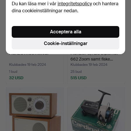
Du kan läsa mer i vår
integritetspolicy
och hantera
dina cookieinställningar nedan.
Acceptera alla
Cookie-inställningar
FISKEUTRUSTNING.
FISKESPÖ, ABU Diplomat
662 Zoom samt fiske…
Klubbades 19 feb 2024
Klubbades 19 feb 2024
1 bud
25 bud
32 USD
515 USD