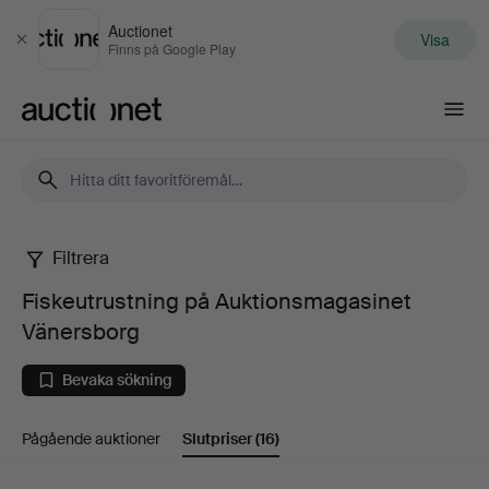
Auctionet
Visa
Stäng
Finns på Google Play
Auctionet.com
Filtrera
Fiskeutrustning
Fiskeutrustning på Auktionsmagasinet
på
Vänersborg
Auktionsmagasinet
Bevaka sökning
Vänersborg
Pågående auktioner
Slutpriser
(16)