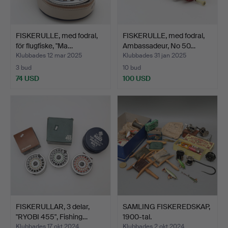
FISKERULLE, med fodral,
FISKERULLE, med fodral,
för flugfiske, "Ma…
Ambassadeur, No 50…
Klubbades 12 mar 2025
Klubbades 31 jan 2025
3 bud
10 bud
74 USD
100 USD
FISKERULLAR, 3 delar,
SAMLING FISKEREDSKAP,
"RYOBI 455", Fishing…
1900-tal.
Klubbades 17 okt 2024
Klubbades 2 okt 2024