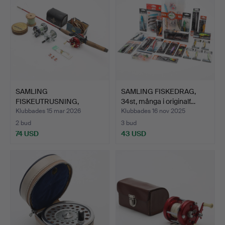
SAMLING
SAMLING FISKEDRAG,
FISKEUTRUSNING,
34st, många i originalf…
Ambassadeur 6500 C…
Klubbades 15 mar 2026
Klubbades 16 nov 2025
2 bud
3 bud
74 USD
43 USD