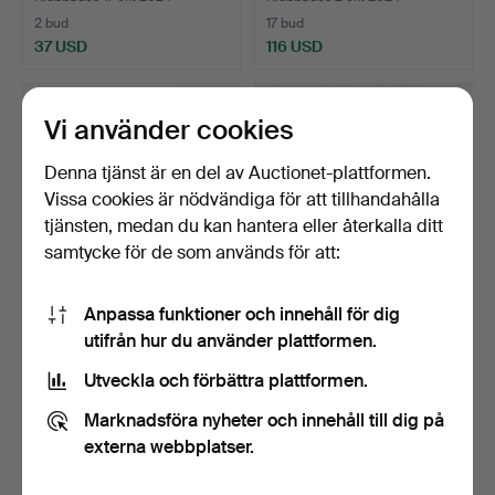
2 bud
17 bud
37 USD
116 USD
Vi använder cookies
Denna tjänst är en del av Auctionet-plattformen.
Vissa cookies är nödvändiga för att tillhandahålla
tjänsten, medan du kan hantera eller återkalla ditt
samtycke för de som används för att:
Anpassa funktioner och innehåll för dig
FISKERULLAR, 2 delar,
FISKERULLAR, samling, 20
utifrån hur du använder plattformen.
ABU-Matic 75 & 20, A…
delar, bl.a. Amba…
Klubbades 25 sep 2024
Klubbades 25 maj 2024
Utveckla och förbättra plattformen.
10 bud
16 bud
69 USD
137 USD
Marknadsföra nyheter och innehåll till dig på
externa webbplatser.