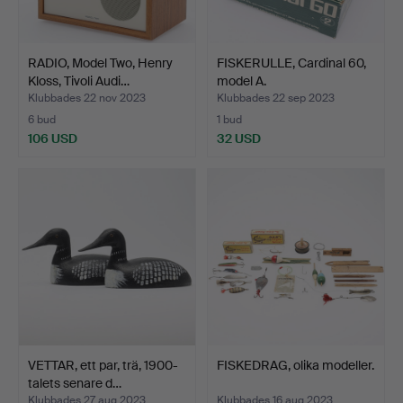
RADIO, Model Two, Henry
FISKERULLE, Cardinal 60,
Kloss, Tivoli Audi…
model A.
Klubbades 22 nov 2023
Klubbades 22 sep 2023
6 bud
1 bud
106 USD
32 USD
VETTAR, ett par, trä, 1900-
FISKEDRAG, olika modeller.
talets senare d…
Klubbades 27 aug 2023
Klubbades 16 aug 2023