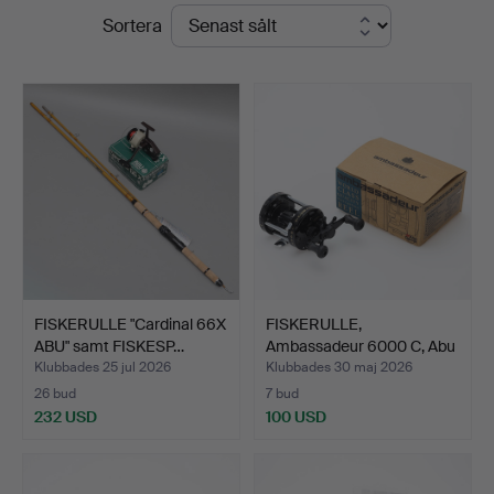
Slutpriser
Sortera
FISKERULLE "Cardinal 66X
FISKERULLE,
ABU" samt FISKESP…
Ambassadeur 6000 C, Abu
Garcia…
Klubbades 25 jul 2026
Klubbades 30 maj 2026
26 bud
7 bud
232 USD
100 USD