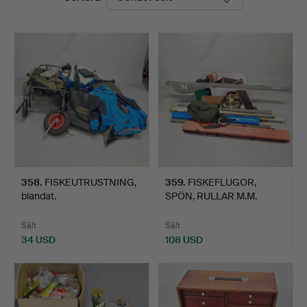
358
.
FISKEUTRUSTNING,
359
.
FISKEFLUGOR,
blandat.
SPÖN, RULLAR M.M.
Sålt
Sålt
34 USD
108 USD