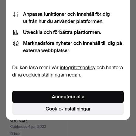
229
.
TRE VINTAGE
ÅTTA ANTIKA
Anpassa funktioner och innehåll för dig
FISKRULLAR.
FISKERULLAR.
utifrån hur du använder plattformen.
Klubbades 24 nov 2022
Utveckla och förbättra plattformen.
Sålt
3 bud
21 USD
81 USD
Marknadsföra nyheter och innehåll till dig på
externa webbplatser.
Du kan läsa mer i vår
integritetspolicy
och hantera
dina cookieinställningar nedan.
Acceptera alla
Cookie-inställningar
ANTIKA BAMBU LAX
KROKAR.
Klubbades 4 jun 2022
10 bud