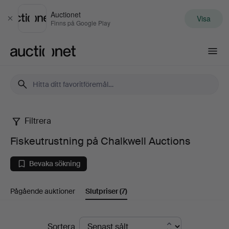
Auctionet
Visa
Stäng
Finns på Google Play
Auctionet.com
Filtrera
Fiskeutrustning
Fiskeutrustning på Chalkwell Auctions
på
Bevaka sökning
Chalkwell
Pågående auktioner
Slutpriser
(7)
Auctions
Slutpriser
Sortera