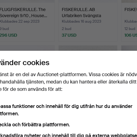
FLUGFISKERULLE. The
FISKERULLE. AB
FISK
Sovereign 9/10 , House…
Urfabriken Svängsta
Record …
Klubbades 22 sep 2023
Klubbades 16 aug 2023
Klubbad
9 bud
2 bud
12 bud
296 USD
37 USD
106 U
vänder cookies
änst är en del av Auctionet-plattformen. Vissa cookies är nöd
illhandahålla tjänsten, medan du kan hantera eller återkalla ditt
 för de som används för att:
assa funktioner och innehåll för dig utifrån hur du använder
FISKERULLAR. 3 st,
SPÖN 2 st, FISKERULLAR
FLUGF
ttformen.
Record, A.B Urfabriken …
19 st, Record, Arjo…
SPÖ, P
Klubbades 1 jun 2023
Klubbades 1 jun 2023
Klubbad
eckla och förbättra plattformen.
15 bud
17 bud
28 bud
knadsföra nyheter och innehåll till dig på externa webbplatse
350 USD
296 USD
211 U