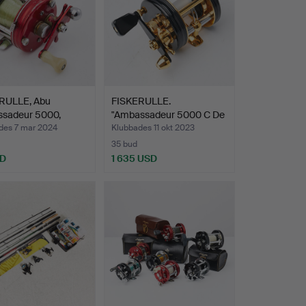
RULLE, Abu
FISKERULLE.
sadeur 5000,
"Ambassadeur 5000 C De
tal…
Luxe", …
des 7 mar 2024
Klubbades 11 okt 2023
35 bud
SD
1 635 USD