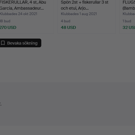
FISKERULLAR, 4 st, Abu
Spön 2st + fiskerullar 3 st
FLUGS
Garcia, Ambassadeur…
och etui, Arjo…
(Bambu
Klubbades 24 okt 2021
Klubbades 1 aug 2021
Klubbad
18 bud
4 bud
1 bud
270 USD
48 USD
32 US
Bevaka sökning
.