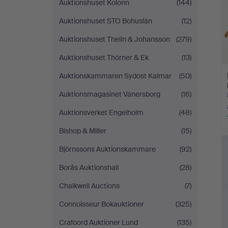
Auktionshuset Kolonn
(144)
Auktionshuset STO Bohuslän
(12)
Auktionshuset Thelin & Johansson
(279)
Auktionshuset Thörner & Ek
(13)
Auktionskammaren Sydost Kalmar
(50)
Auktionsmagasinet Vänersborg
(16)
Auktionsverket Engelholm
(48)
Bishop & Miller
(15)
Björnssons Auktionskammare
(92)
Borås Auktionshall
(28)
Chalkwell Auctions
(7)
Connoisseur Bokauktioner
(325)
Crafoord Auktioner Lund
(135)