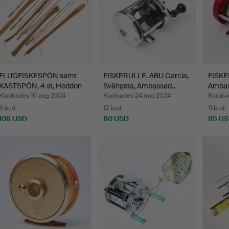
FLUGFISKESPÖN samt
FISKERULLE. ABU Garcia,
FISKE
KASTSPÖN, 4 st, Heddon
Svängsta, Ambassad…
Ambas
…
1960-
Klubbades 10 aug 2024
Klubbades 24 maj 2024
Klubba
8 bud
12 bud
11 bud
106 USD
80 USD
85 U