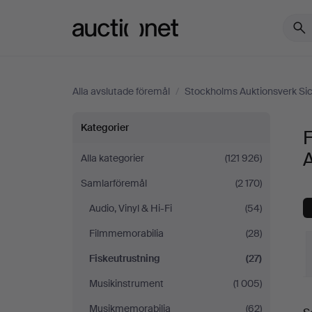
Auctionet.com
Alla avslutade föremål
/
Stockholms Auktionsverk Sic
Fiskeutrustning
Kategorier
F
på
A
Alla kategorier
(121 926)
Samlarföremål
(2 170)
Stockholms
Audio, Vinyl & Hi-Fi
(54)
Auktionsverk
Filmmemorabilia
(28)
Sickla
Fiskeutrustning
(27)
Musikinstrument
(1 005)
S
Musikmemorabilia
(62)