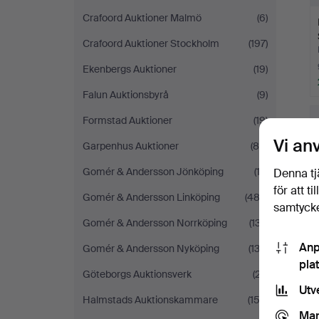
Crafoord Auktioner Malmö
(6)
Crafoord Auktioner Stockholm
(197)
Ekenbergs Auktioner
(19)
Falun Auktionsbyrå
(9)
Formstad Auktioner
(19)
Vi an
Garpenhus Auktioner
(88)
Gomér & Andersson Jönköping
(13)
Denna tj
för att t
Gomér & Andersson Linköping
(483)
samtycke
Gomér & Andersson Norrköping
(137)
Anp
Gomér & Andersson Nyköping
(132)
pla
Göteborgs Auktionsverk
(27)
Utv
Halmstads Auktionskammare
(152)
Mar