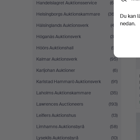
Handelslagret Auktionsservice
(68)
Helsingborgs Auktionskammare
(367)
Du kan l
nedan.
Hälsinglands Auktionsverk
(47)
Höganäs Auktionsverk
(34)
Höörs Auktionshall
(91)
Kalmar Auktionsverk
(95)
Karljohan Auktioner
(6)
Karlstad Hammarö Auktionsverk
(91)
Laholms Auktionskammare
(35)
Lawrences Auctioneers
(193)
Leiflers Auktionshus
(13)
Limhamns Auktionsbyrå
(58)
Lysekils Auktionsbyrå
(10)