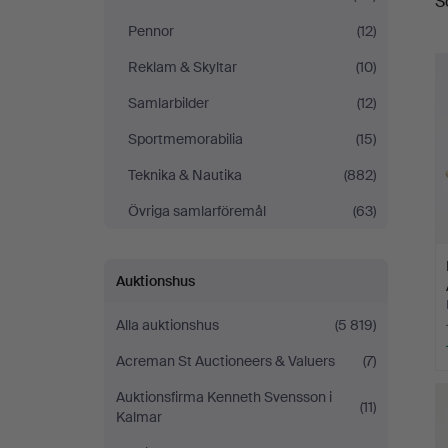
S
Pennor
(12)
Reklam & Skyltar
(10)
Samlarbilder
(12)
Sportmemorabilia
(15)
Teknika & Nautika
(882)
Övriga samlarföremål
(63)
Auktionshus
Alla auktionshus
(5 819)
Acreman St Auctioneers & Valuers
(7)
Auktionsfirma Kenneth Svensson i
(11)
Kalmar