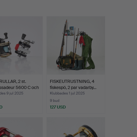
RULLAR, 2 st.
FISKEUTRUSTNING, 4
sadeur 5600 C och
fiskespö, 2 par vadarby…
es 9 jul 2025
Klubbades 1 jul 2025
9 bud
D
127 USD