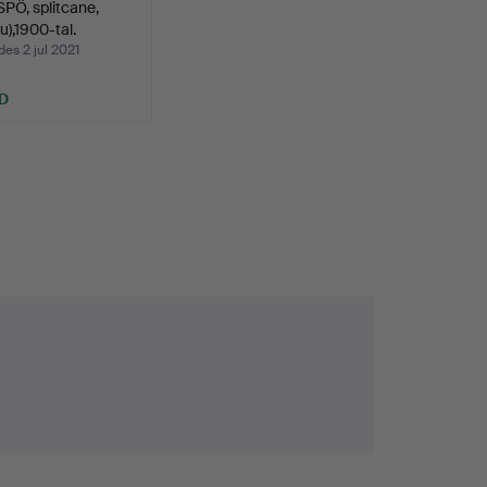
PÖ, splitcane,
),1900-tal.
es 2 jul 2021
D