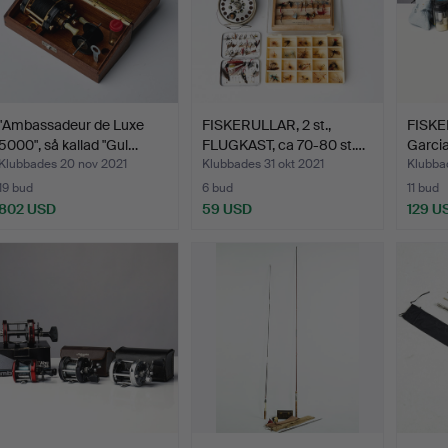
"Ambassadeur de Luxe
FISKERULLAR, 2 st.,
FISKE
5000", så kallad "Gul…
FLUGKAST, ca 70-80 st.…
Garcia
Klubbades 20 nov 2021
Klubbades 31 okt 2021
Klubba
19 bud
6 bud
11 bud
802 USD
59 USD
129 U