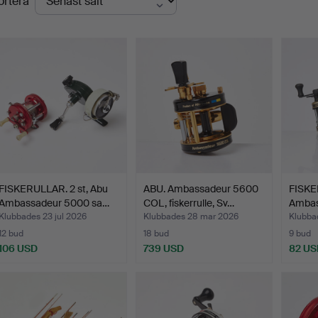
ortera
FISKERULLAR. 2 st, Abu
ABU. Ambassadeur 5600
FISKE
Ambassadeur 5000 sa…
COL, fiskerrulle, Sv…
Ambas
…
Klubbades 23 jul 2026
Klubbades 28 mar 2026
Klubbad
12 bud
18 bud
9 bud
106 USD
739 USD
82 US