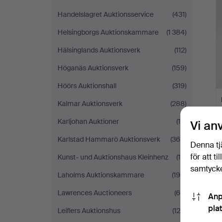
Handelslagret Auktionsservice
(431)
Helsingborgs Auktionskammare
(1 384)
Hälsinglands Auktionsverk
(112)
Höganäs Auktionsverk
(159)
Höörs Auktionshall
(319)
Kalmar Auktionsverk
(288)
Karljohan Auktioner
(10)
Vi an
Karlstad Hammarö Auktionsverk
(366)
Denna tj
för att t
Kunst- und Auktionshaus Kleinhenz
(19)
samtycke
Laholms Auktionskammare
(196)
Lawrences Auctioneers
(65)
Anp
pla
Leiflers Auktionshus
(124)