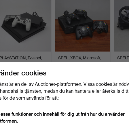
PLAYSTATION, Tv-spel,
SPEL, XBOX, Microsoft,
SPELT
PS4, Sony.
parti, med tillbehö…
Logite
racin
Klubbades 27 mar 2026
Klubbades 24 mar 2026
Klubba
vänder cookies
1 bud
1 bud
2 bud
32 USD
32 USD
37 US
änst är en del av Auctionet-plattformen. Vissa cookies är nöd
illhandahålla tjänsten, medan du kan hantera eller återkalla ditt
 för de som används för att:
assa funktioner och innehåll för dig utifrån hur du använder
ttformen.