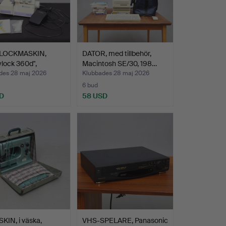
LOCKMASKIN,
DATOR, med tillbehör,
lock 360d",
Macintosh SE/30, 198…
arn…
des 28 maj 2026
Klubbades 28 maj 2026
6 bud
D
58 USD
IN, i väska,
VHS-SPELARE, Panasonic