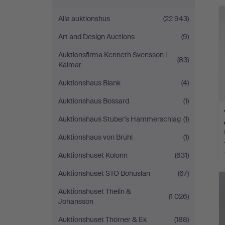
&
Alla auktionshus
(22 943)
Andersson
Art and Design Auctions
(9)
Norrköping
Auktionsfirma Kenneth Svensson i
(83)
Kalmar
Auktionshaus Blank
(4)
Auktionshaus Bossard
(1)
Auktionshaus Stuber's Hammerschlag
(1)
Auktionshaus von Brühl
(1)
Auktionshuset Kolonn
(631)
Auktionshuset STO Bohuslän
(67)
Auktionshuset Thelin &
(1 026)
Johansson
Auktionshuset Thörner & Ek
(188)