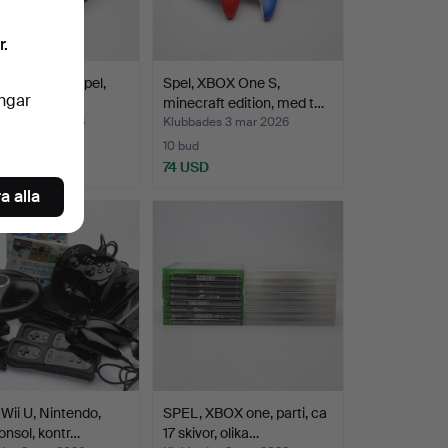
r.
TATION, Tv-spel,
Spel, XBOX One S,
ingar
ony.
minecraft edition, med t…
des 3 mar 2026
Klubbades 3 mar 2026
10 bud
SD
74 USD
a alla
Wii U, Nintendo,
SPEL, XBOX one, parti, ca
konsol, kontr…
17 skivor, olika…