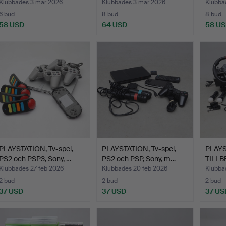
Klubbades 3 mar 2026
Klubbades 3 mar 2026
Klubba
6 bud
8 bud
8 bud
58 USD
64 USD
58 U
PLAYSTATION, Tv-spel,
PLAYSTATION, Tv-spel,
PLAY
PS2 och PSP3, Sony, …
PS2 och PSP, Sony, m…
TILLB
PS4, 
Klubbades 27 feb 2026
Klubbades 20 feb 2026
Klubba
2 bud
2 bud
2 bud
37 USD
37 USD
37 US