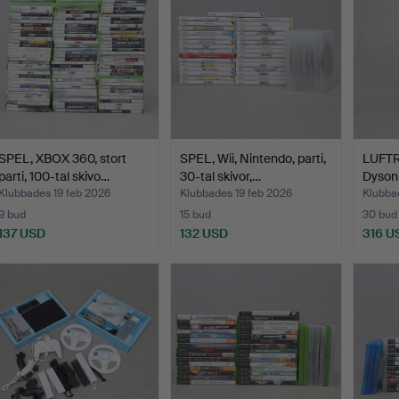
SPEL, XBOX 360, stort
SPEL, Wii, Nintendo, parti,
LUFTR
parti, 100-tal skivo…
30-tal skivor,…
Dyson
Klubbades 19 feb 2026
Klubbades 19 feb 2026
Klubba
9 bud
15 bud
30 bud
137 USD
132 USD
316 U