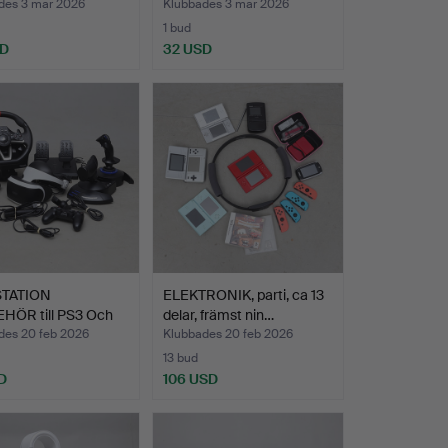
des 3 mar 2026
Klubbades 3 mar 2026
1 bud
SD
32 USD
STATION
ELEKTRONIK, parti, ca 13
EHÖR till PS3 Och
delar, främst nin…
ca…
des 20 feb 2026
Klubbades 20 feb 2026
13 bud
D
106 USD