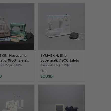
KIN, Husqvarna
SYMASKIN, Elna,
tic, 1900-talets…
Supermatic, 1900-talets
an…
des 22 jun 2026
Klubbades 12 jun 2026
1 bud
D
32 USD