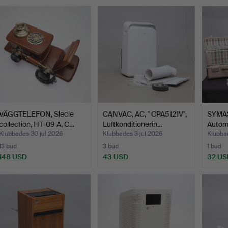
VÄGGTELEFON, Siecle
CANVAC, AC, " CPA5121V",
SYMAS
collection, HT-09 A, C…
Luftkonditionerin…
Automa
Klubbades 30 jul 2026
Klubbades 3 jul 2026
Klubba
13 bud
3 bud
1 bud
148 USD
43 USD
32 US