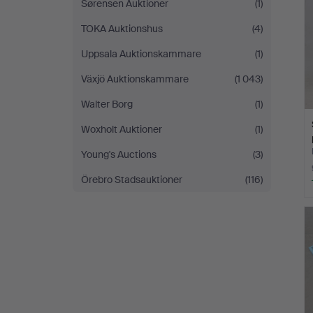
Sørensen Auktioner
(1)
TOKA Auktionshus
(4)
Uppsala Auktionskammare
(1)
Växjö Auktionskammare
(1 043)
Walter Borg
(1)
Woxholt Auktioner
(1)
Young's Auctions
(3)
Örebro Stadsauktioner
(116)