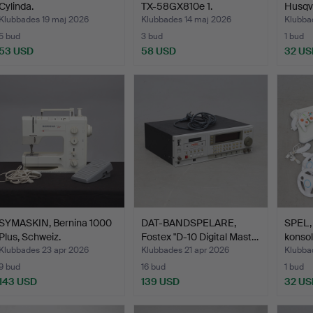
Cylinda.
TX-58GX810e 1.
Husqv
Klubbades 19 maj 2026
Klubbades 14 maj 2026
Klubba
5 bud
3 bud
1 bud
53 USD
58 USD
32 US
SYMASKIN, Bernina 1000
DAT-BANDSPELARE,
SPEL, 
Plus, Schweiz.
Fostex "D-10 Digital Mast…
konsol
Klubbades 23 apr 2026
Klubbades 21 apr 2026
Klubba
9 bud
16 bud
1 bud
143 USD
139 USD
32 US