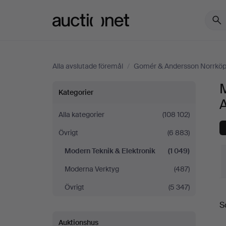
Auctionet.com
Alla avslutade föremål
/
Gomér & Andersson Norrköp
Modern
Kategorier
Teknik
Alla kategorier
(108 102)
Övrigt
(6 883)
&
Modern Teknik & Elektronik
(1 049)
Elektronik
Moderna Verktyg
(487)
på
Övrigt
(5 347)
S
S
Gomér
Auktionshus