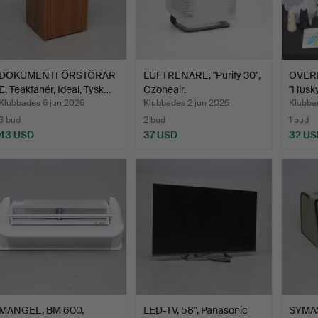
DOKUMENTFÖRSTÖRAR
LUFTRENARE, "Purify 30",
OVER
E, Teakfanér, Ideal, Tysk…
Ozoneair.
"Husky
Husqv
Klubbades 6 jun 2026
Klubbades 2 jun 2026
Klubba
3 bud
2 bud
1 bud
43 USD
37 USD
32 US
MANGEL, BM 600,
LED-TV, 58", Panasonic
SYMASK