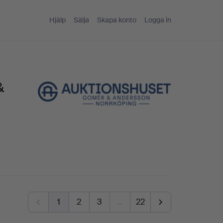
Hjälp
Sälja
Skapa konto
Logga in
&
1
2
3
…
22