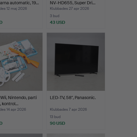
arna automatic, 19…
NV-HD655, Super Dri…
des 12 maj 2026
Klubbades 27 apr 2026
3 bud
D
43 USD
Wii, Nintendo, parti
LED-TV, 58", Panasonic.
, kontrol…
des 14 apr 2026
Klubbades 7 apr 2026
13 bud
D
90 USD