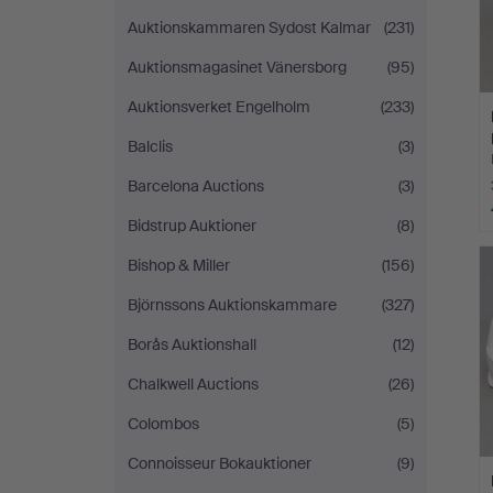
Auktionskammaren Sydost Kalmar
(231)
Auktionsmagasinet Vänersborg
(95)
Auktionsverket Engelholm
(233)
Balclis
(3)
Barcelona Auctions
(3)
Bidstrup Auktioner
(8)
Bishop & Miller
(156)
Björnssons Auktionskammare
(327)
Borås Auktionshall
(12)
Chalkwell Auctions
(26)
Colombos
(5)
Connoisseur Bokauktioner
(9)