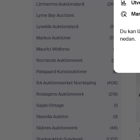
Utv
Limhamns Auktionsbyrå
(264)
Mar
Lyme Bay Auctions
(1)
Lysekils Auktionsbyrå
(39)
Du kan l
Markus Auktioner
(115)
nedan.
Mauritz Widforss
(2)
Norrlands Auktionsverk
(21)
Palsgaard Kunstauktioner
(6)
RA Auktionsverket Norrköping
(406)
Roslagens Auktionsverk
(218)
Sajab Vintage
(1)
Skandia Auktion
(3)
Skånes Auktionsverk
(46)
Stadsauktion Sundsvall
(1 107)