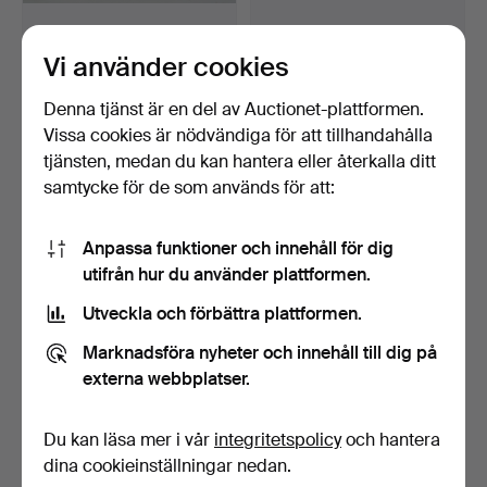
Vi använder cookies
Projektorer & Filmkameror-
Mixerbord, Cassette
Super 8. Unosco…
recorder, mikrofoner 3…
Denna tjänst är en del av Auctionet-plattformen.
Klubbades 15 mar 2024
Klubbades 25 jan 2023
Vissa cookies är nödvändiga för att tillhandahålla
3 bud
15 bud
tjänsten, medan du kan hantera eller återkalla ditt
37 USD
274 USD
samtycke för de som används för att:
Anpassa funktioner och innehåll för dig
utifrån hur du använder plattformen.
Utveckla och förbättra plattformen.
Marknadsföra nyheter och innehåll till dig på
externa webbplatser.
Du kan läsa mer i vår
integritetspolicy
och hantera
Bang&Olufsen BeoMaster
Myntmätare för trefas
900 radioförstärkar…
växelström AEG 1954,…
dina cookieinställningar nedan.
Klubbades 11 apr 2022
Klubbades 11 apr 2022