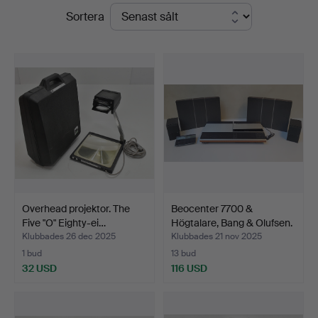
Slutpriser
Sortera
Connoisseur
Bokauktioner
Overhead projektor. The
Beocenter 7700 &
Five "O" Eighty-ei…
Högtalare, Bang & Olufsen.
Klubbades 26 dec 2025
Klubbades 21 nov 2025
1 bud
13 bud
32 USD
116 USD