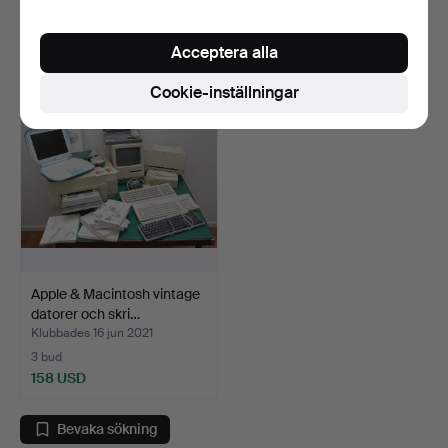
7 bud
1 bud
60 USD
32 USD
Acceptera alla
Cookie-inställningar
Apple & Macintosh vintage
datorer och skri…
Klubbades 16 jun 2021
3 bud
158 USD
Bevaka sökning