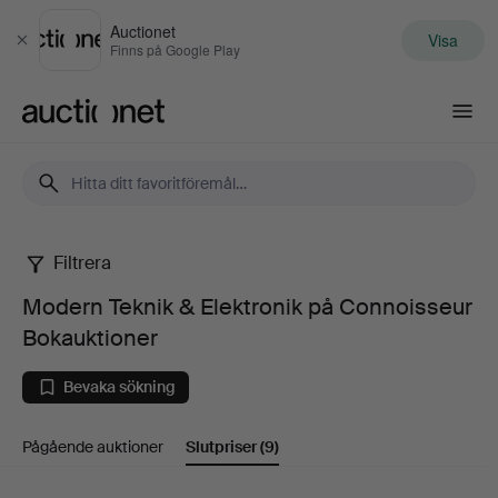
Auctionet
Visa
Stäng
Finns på Google Play
Auctionet.com
Filtrera
Modern
Modern Teknik & Elektronik på Connoisseur
Teknik
Bokauktioner
&
Bevaka sökning
Elektronik
Pågående auktioner
Slutpriser
(9)
på