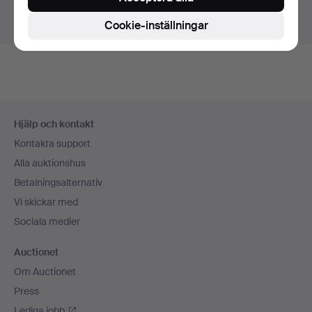
Visa pågående auktioner istället.
Cookie-inställningar
Sidfotsnavigation
Hjälp och kontakt
Kontakta support
Alla auktionshus
Betalningsalternativ
Vi skickar med
Sociala medier
Auctionet
Om Auctionet
Press
Lediga jobb