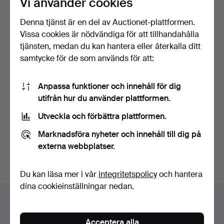
Vi använder cookies
Denna tjänst är en del av Auctionet-plattformen.
Vissa cookies är nödvändiga för att tillhandahålla
tjänsten, medan du kan hantera eller återkalla ditt
samtycke för de som används för att:
Anpassa funktioner och innehåll för dig
—Grundig vintage stereo.
VATTENKOKARE - ALESSI,
utifrån hur du använder plattformen.
PHILIPP STARK.
Klubbades 2 apr 2021
Klubbades 24 aug 2016
Utveckla och förbättra plattformen.
3 bud
2 bud
370 USD
47 USD
Marknadsföra nyheter och innehåll till dig på
externa webbplatser.
Bevaka sökning
Du kan läsa mer i vår
integritetspolicy
och hantera
dina cookieinställningar nedan.
Auktionsarkivet
Du söker i vårt arkiv över avslutade auktioner.
Acceptera alla