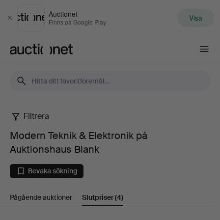
Auctionet
Visa
Stäng
Finns på Google Play
Auctionet.com
Filtrera
Modern
Modern Teknik & Elektronik på
Teknik
Auktionshaus Blank
&
Bevaka sökning
Elektronik
Pågående auktioner
Slutpriser
(4)
på