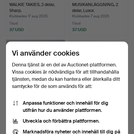
WALKIE TAKIES, 2 delar,
MUSIKANLÄGGNING, 2
Sharp.
delar, Luxor.
Klubbades 17 aug 2025
Klubbades 7 aug 2025
1 bud
1 bud
37 USD
37 USD
Vi använder cookies
Denna tjänst är en del av Auctionet-plattformen.
Vissa cookies är nödvändiga för att tillhandahålla
tjänsten, medan du kan hantera eller återkalla ditt
samtycke för de som används för att:
Anpassa funktioner och innehåll för dig
HÖGTALARE, 2 st. Sonab
SKIVSPELARE med
utifrån hur du använder plattformen.
OA-5 Type 2.
HÖGTALARE, 2 st,
Beocenter.
Klubbades 1 aug 2025
Klubbades 31 jul 2025
Utveckla och förbättra plattformen.
5 bud
13 bud
64 USD
95 USD
Marknadsföra nyheter och innehåll till dig på