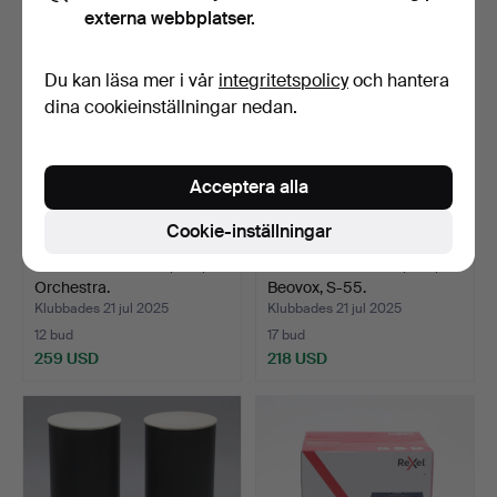
externa webbplatser.
Du kan läsa mer i vår
integritetspolicy
och hantera
dina cookieinställningar nedan.
Acceptera alla
Cookie-inställningar
GOLVHÖGTALARE, 2 st,
GOLVHÖGTALARE, 2 st,
Orchestra.
Beovox, S-55.
Klubbades 21 jul 2025
Klubbades 21 jul 2025
12 bud
17 bud
259 USD
218 USD