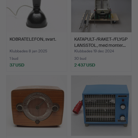
KOBRATELEFON, svart.
KATAPULT-/RAKET-/FLYGP
LANSSTOL, med monter…
Klubbades 8 jan 2025
Klubbades 19 dec 2024
1 bud
30 bud
37 USD
2 437 USD