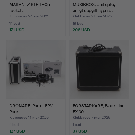
MARANTZ STEREO, i
MUSIKBOX, Unitiqute,
racket.
enligt uppgift nypris…
Klubbades 27 mar 2025
Klubbades 21 mar 2025
14 bud
18 bud
171 USD
206 USD
DRÖNARE, Parrot FPV
FÖRSTÄRKARE, Black Line
Pack.
FX 30.
Klubbades 14 mar 2025
Klubbades 7 mar 2025
4 bud
1 bud
127 USD
37 USD