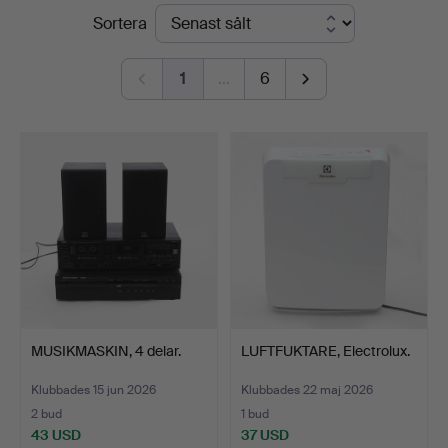
Slutpriser
Sortera
Kalmar
Auktionsverk
1
…
6
MUSIKMASKIN, 4 delar.
LUFTFUKTARE, Electrolux.
Klubbades 15 jun 2026
Klubbades 22 maj 2026
2 bud
1 bud
43 USD
37 USD