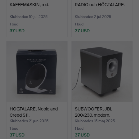
KAFFEMASKIN, röd.
RADIO och HÖGTALARE.
Klubbades 10 jul 2025
Klubbades 2 jul 2025
1 bud
1 bud
37 USD
37 USD
HÖGTALARE, Noble and
SUBWOOFER, JBL
Creed S11.
200/230, modern.
Klubbades 21 jun 2025
Klubbades 15 maj 2025
1 bud
1 bud
37 USD
37 USD