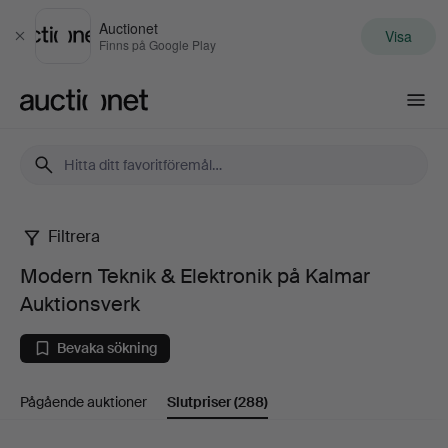
Auctionet
Visa
Stäng
Finns på Google Play
Auctionet.com
Filtrera
Modern
Modern Teknik & Elektronik på Kalmar
Teknik
Auktionsverk
&
Bevaka sökning
Elektronik
Pågående auktioner
Slutpriser
(288)
på