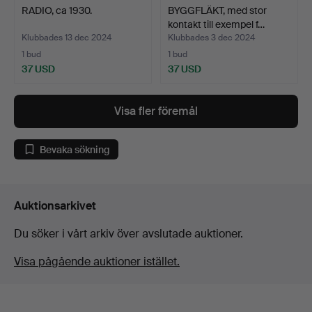
RADIO, ca 1930.
BYGGFLÄKT, med stor
kontakt till exempel f…
Klubbades 13 dec 2024
Klubbades 3 dec 2024
1 bud
1 bud
37 USD
37 USD
Visa fler föremål
Bevaka sökning
Auktionsarkivet
Du söker i vårt arkiv över avslutade auktioner.
Visa pågående auktioner istället.