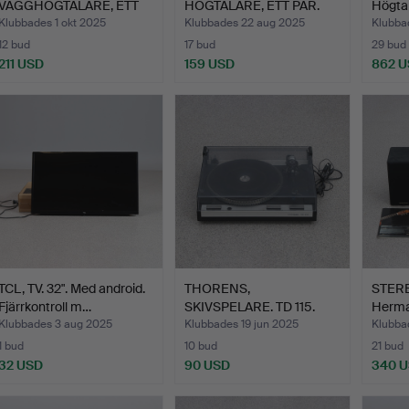
VÄGGHÖGTALARE, ETT
HÖGTALARE, ETT PAR.
Högtal
PAR. Be…
Metall…
Klubbades 1 okt 2025
Klubbades 22 aug 2025
Klubba
12 bud
17 bud
29 bud
211 USD
159 USD
862 
TCL, TV. 32". Med android.
THORENS,
STER
Fjärrkontroll m…
SKIVSPELARE. TD 115.
Herma
1900-talets …
Thore
Klubbades 3 aug 2025
Klubbades 19 jun 2025
Klubba
1 bud
10 bud
21 bud
32 USD
90 USD
340 