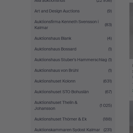
Alla auktionshus
(22 938)
Auktionsverk
Art and Design Auctions
(9)
Auktionsfirma Kenneth Svensson i
(83)
Kalmar
Auktionshaus Blank
(4)
Auktionshaus Bossard
(1)
Auktionshaus Stuber's Hammerschlag
(1)
Auktionshaus von Brühl
(1)
Auktionshuset Kolonn
(631)
Auktionshuset STO Bohuslän
(67)
Auktionshuset Thelin &
(1 025)
Johansson
Auktionshuset Thörner & Ek
(188)
Auktionskammaren Sydost Kalmar
(231)