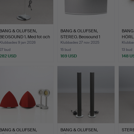
BANG & OLUFSEN,
BANG & OLUFSEN,
BANG
BEOSOUND 1. Med fot och
STEREO. Beosound 1
HÖRLU
fj…
Silver.
Klubbades 9 jan 2026
Klubbades 27 nov 2025
Klubba
27 bud
15 bud
13 bud
282 USD
169 USD
148 U
BANG & OLUFSEN,
BANG & OLUFSEN,
STER