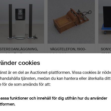
STEREOANLÄGGNING,
VÄGGTELEFON, 1900-
SONY,
tre delar, BeoSound
talets början.
48A9. 
3000…
Klubbades 11 apr 2025
Klubbades 6 apr 2025
Klubba
vänder cookies
17 bud
2 bud
29 bud
296 USD
37 USD
253 
änst är en del av Auctionet-plattformen. Vissa cookies är nöd
illhandahålla tjänsten, medan du kan hantera eller återkalla ditt
 för de som används för att:
assa funktioner och innehåll för dig utifrån hur du använder
ttformen.