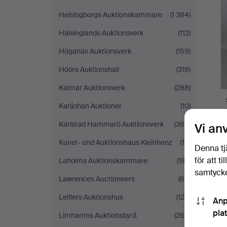
Helsingborgs Auktionskammare
(1 384)
Hälsinglands Auktionsverk
(112)
Höganäs Auktionsverk
(159)
Höörs Auktionshall
(319)
Kalmar Auktionsverk
(288)
Karljohan Auktioner
(10)
Karlstad Hammarö Auktionsverk
(366)
Vi an
Kunst- und Auktionshaus Kleinhenz
(19)
Denna tj
för att t
Laholms Auktionskammare
(197)
samtycke
Lawrences Auctioneers
(65)
Leiflers Auktionshus
(124)
Anp
pla
Limhamns Auktionsbyrå
(264)