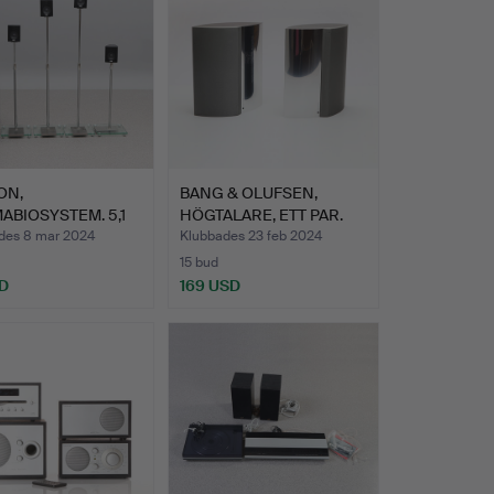
ON,
BANG & OLUFSEN,
BIOSYSTEM. 5,1
HÖGTALARE, ETT PAR.
m med fem…
Alumin…
des 8 mar 2024
Klubbades 23 feb 2024
15 bud
D
169 USD