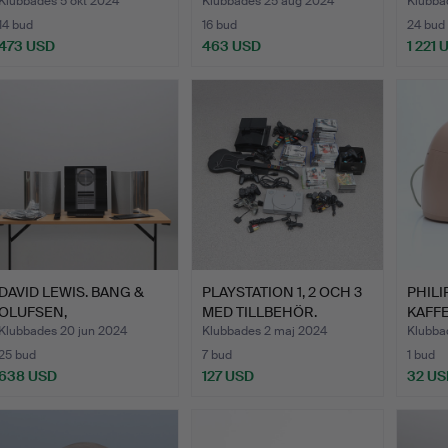
p…
GOLVHÖGT…
40, TV
Klubbades 5 okt 2024
Klubbades 25 aug 2024
Klubba
14 bud
16 bud
24 bud
473 USD
463 USD
1 221 
DAVID LEWIS. BANG &
PLAYSTATION 1, 2 OCH 3
PHILI
OLUFSEN,
MED TILLBEHÖR.
KAFFE
STEREOANLÄGGN…
och…
Klubbades 20 jun 2024
Klubbades 2 maj 2024
Klubba
25 bud
7 bud
1 bud
638 USD
127 USD
32 US