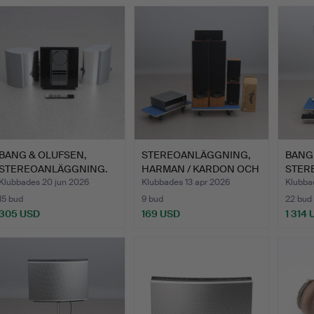
BANG & OLUFSEN,
STEREOANLÄGGNING,
BANG
STEREOANLÄGGNING.
HARMAN / KARDON OCH
STER
Beosound…
VALD…
SJU 
Klubbades 20 jun 2026
Klubbades 13 apr 2026
Klubba
15 bud
9 bud
22 bud
305 USD
169 USD
1 314