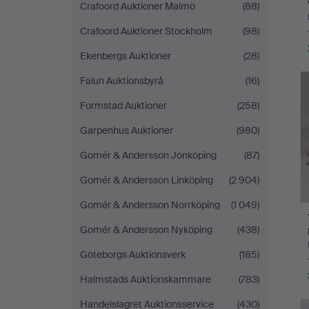
Crafoord Auktioner Malmö
(88)
Crafoord Auktioner Stockholm
(98)
Ekenbergs Auktioner
(28)
Falun Auktionsbyrå
(16)
Formstad Auktioner
(258)
Garpenhus Auktioner
(980)
Gomér & Andersson Jönköping
(87)
Gomér & Andersson Linköping
(2 904)
Gomér & Andersson Norrköping
(1 049)
Gomér & Andersson Nyköping
(438)
Göteborgs Auktionsverk
(185)
Halmstads Auktionskammare
(783)
Handelslagret Auktionsservice
(430)