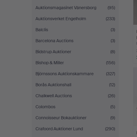
Auktionsmagasinet Vänersborg
(95)
Auktionsverket Engelholm
(233)
Balclis
(3)
Barcelona Auctions
(3)
Bidstrup Auktioner
(8)
Bishop & Miller
(156)
Björnssons Auktionskammare
(327)
Borås Auktionshall
(12)
Chalkwell Auctions
(26)
Colombos
(5)
Connoisseur Bokauktioner
(9)
Crafoord Auktioner Lund
(290)