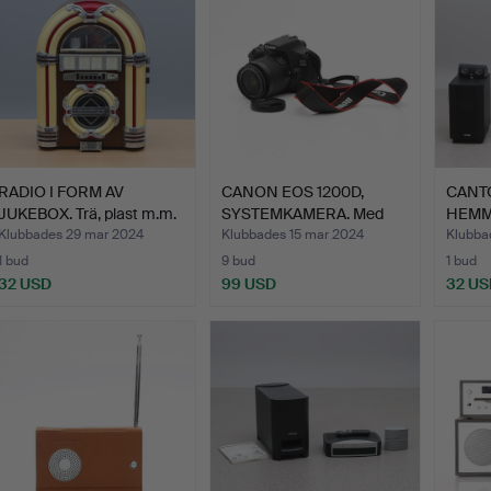
RADIO I FORM AV
CANON EOS 1200D,
CANT
JUKEBOX. Trä, plast m.m.
SYSTEMKAMERA. Med
HEMMA
S…
Canon Z…
syste
Klubbades 29 mar 2024
Klubbades 15 mar 2024
Klubba
1 bud
9 bud
1 bud
32 USD
99 USD
32 US