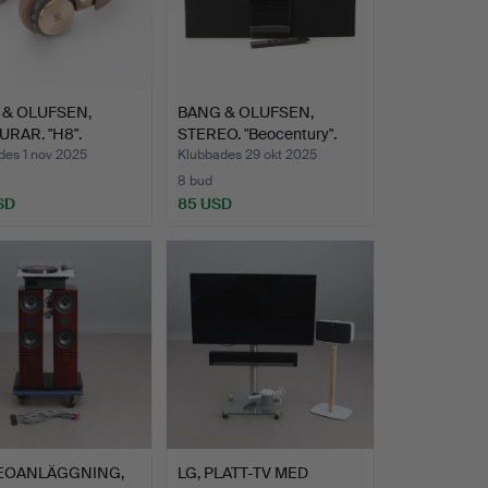
 & OLUFSEN,
BANG & OLUFSEN,
RAR. "H8".
STEREO. "Beocentury".
Fjär…
des 1 nov 2025
Klubbades 29 okt 2025
8 bud
SD
85 USD
EOANLÄGGNING,
LG, PLATT-TV MED