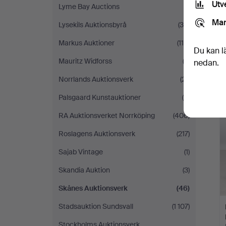
Utv
Lyme Bay Auctions
(1)
Mar
Lysekils Auktionsbyrå
(39)
Markus Auktioner
(115)
Du kan l
Mauritz Widforss
(2)
nedan.
Norrlands Auktionsverk
(21)
Palsgaard Kunstauktioner
(6)
RA Auktionsverket Norrköping
(406)
Roslagens Auktionsverk
(217)
Sajab Vintage
(1)
Skandia Auktion
(3)
Skånes Auktionsverk
(46)
Stadsauktion Sundsvall
(1 107)
Stockholms Auktionsverk