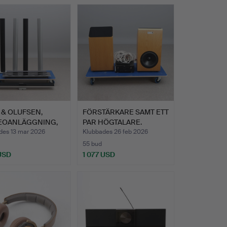
 & OLUFSEN,
FÖRSTÄRKARE SAMT ETT
EOANLÄGGNING,
PAR HÖGTALARE.
DELA…
Förstä…
des 13 mar 2026
Klubbades 26 feb 2026
55 bud
 USD
1 077 USD