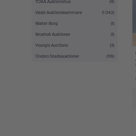
TOKA Auktionshus
(4)
Växjö Auktionskammare
(1 042)
Walter Borg
(1)
Woxholt Auktioner
(1)
Young's Auctions
(3)
Örebro Stadsauktioner
(116)