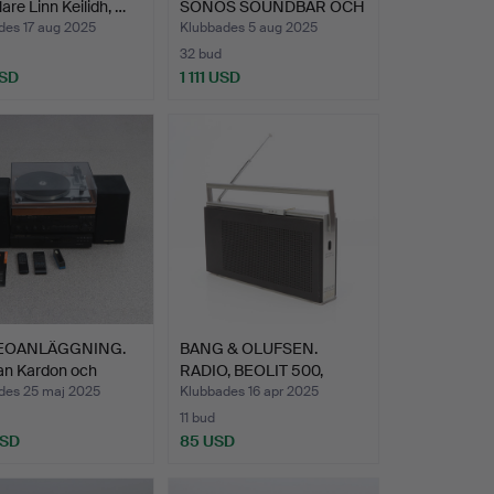
are Linn Keilidh, …
SONOS SOUNDBAR OCH
TVÅ HÖ…
des 17 aug 2025
Klubbades 5 aug 2025
32 bud
USD
1 111 USD
EOANLÄGGNING.
BANG & OLUFSEN.
n Kardon och
RADIO, BEOLIT 500,
n…
1900-ta…
des 25 maj 2025
Klubbades 16 apr 2025
11 bud
USD
85 USD