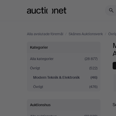
Auctionet.com
Alla avslutade föremål
/
Skånes Auktionsverk
/
Övri
M
Modern
Kategorier
Teknik
Alla kategorier
(28 877)
Övrigt
(522)
&
Modern Teknik & Elektronik
(46)
Elektronik
Övrigt
(476)
på
S
S
Auktionshus
Skånes