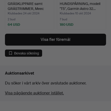
GRÄSKLIPPARE samt
HUNDSPÅRNING, modell
GRÄSTRIMMER, Meec
"T5", Garmin Astro 32…
tools,…
Klubbades 24 okt 2024
Klubbades 10 okt 2024
2 bud
7 bud
64 USD
180 USD
Visa fler föremål
Bevaka sökning
Auktionsarkivet
Du söker i vårt arkiv över avslutade auktioner.
Visa pågående auktioner istället.