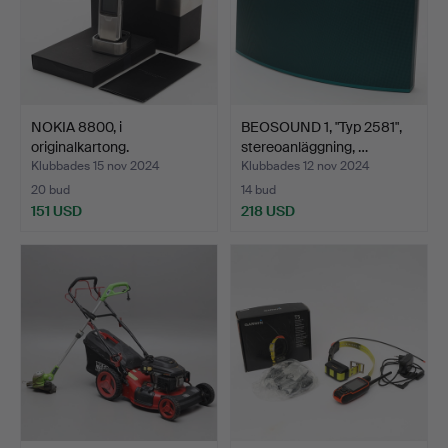
NOKIA 8800, i
BEOSOUND 1, "Typ 2581",
originalkartong.
stereoanläggning, …
Klubbades 15 nov 2024
Klubbades 12 nov 2024
20 bud
14 bud
151 USD
218 USD