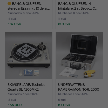
BANG & OLUFSEN.
BANG & OLUFSEN, 4
stereoanläggning, 10 delar…
högtalare, 2 st Beovox C…
Klubbades 19 dec 2024
Klubbades 8 dec 2024
14 bud
11 bud
487 USD
80 USD
Utvalt
föremål
SKIVSPELARE, Technics
UNDERVATTENS
Quarts SL-1200MK2.
KAMERA/MONITOR, 2000-
tal.
Klubbades 7 dec 2024
Klubbades 1 dec 2024
13 bud
6 bud
465 USD
64 USD