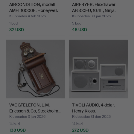
AIRCONDITION, modell
AIRFRYER, Flexdrawer
AMH-10000E, Honeywell.
AF500EU, 10,4L, Ninja.
Klubbades 4 feb 2026
Klubbades 30 jan 2026
1 bud
5 bud
32 USD
48 USD
VÄGGTELEFON, L.M.
TIVOLI AUDIO, 4 delar,
Ericsson & Co, Stockholm…
Henry Kloss.
Klubbades 3 jan 2026
Klubbades 31 dec 2025
14 bud
14 bud
138 USD
272 USD