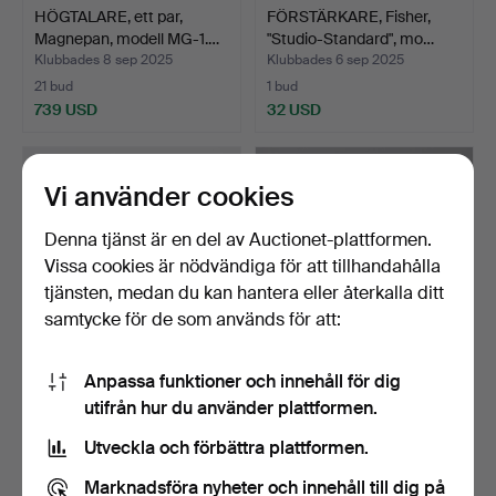
HÖGTALARE, ett par,
FÖRSTÄRKARE, Fisher,
Magnepan, modell MG-1.…
"Studio-Standard", mo…
Klubbades 8 sep 2025
Klubbades 6 sep 2025
21 bud
1 bud
739 USD
32 USD
Vi använder cookies
Denna tjänst är en del av Auctionet-plattformen.
Vissa cookies är nödvändiga för att tillhandahålla
tjänsten, medan du kan hantera eller återkalla ditt
samtycke för de som används för att:
Anpassa funktioner och innehåll för dig
MOBILTELEFON, Iphone
RADIOGRAMMOFON,
utifrån hur du använder plattformen.
SE 2022.
teakfanér, medföljer skivo…
Klubbades 31 aug 2025
Klubbades 28 jun 2025
Utveckla och förbättra plattformen.
20 bud
22 bud
180 USD
138 USD
Marknadsföra nyheter och innehåll till dig på