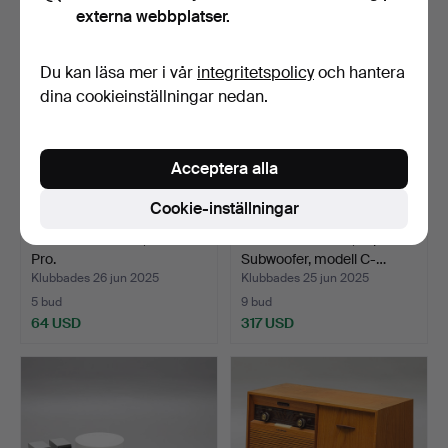
externa webbplatser.
Du kan läsa mer i vår
integritetspolicy
och hantera
dina cookieinställningar nedan.
Acceptera alla
Cookie-inställningar
LJUDSTREAMER, WiiM
BASHÖGTALARE, Klipsch
Pro.
Subwoofer, modell C-…
Klubbades 26 jun 2025
Klubbades 25 jun 2025
5 bud
9 bud
64 USD
317 USD