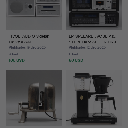
TIVOLI AUDIO, 3 delar,
LP-SPELARE JVC JL-A15,
Henry Kloss.
STEREOKASSETTDÄCK J…
Klubbades 19 dec 2025
Klubbades 12 dec 2025
8 bud
11 bud
106 USD
80 USD