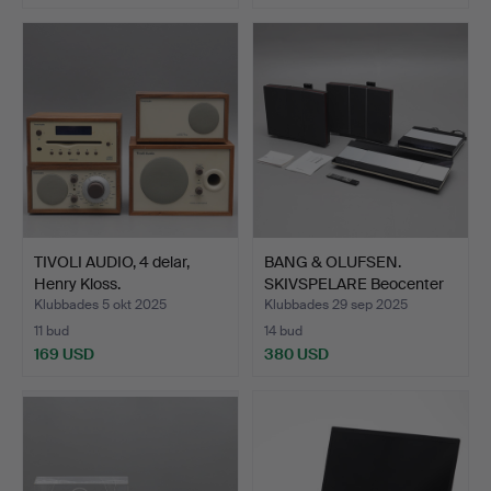
TIVOLI AUDIO, 4 delar,
BANG & OLUFSEN.
Henry Kloss.
SKIVSPELARE Beocenter
9000…
Klubbades 5 okt 2025
Klubbades 29 sep 2025
11 bud
14 bud
169 USD
380 USD