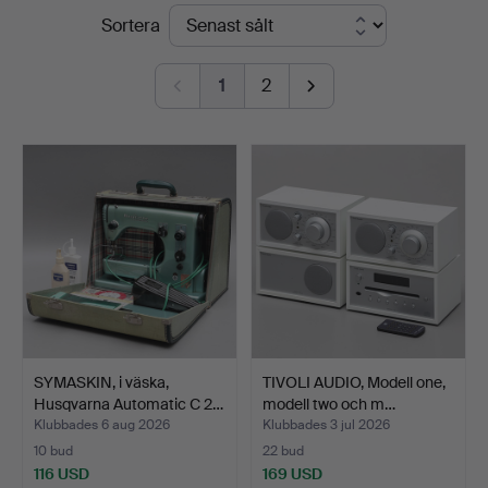
Slutpriser
Sortera
Auktionsmagasinet
Vänersborg
1
2
SYMASKIN, i väska,
TIVOLI AUDIO, Modell one,
Husqvarna Automatic C 2…
modell two och m…
Klubbades 6 aug 2026
Klubbades 3 jul 2026
10 bud
22 bud
116 USD
169 USD