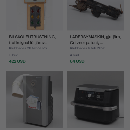
BILSKOLEUTRUSTNING,
LÄDERSYMASKIN, gjutjärn,
trafiksignal för järnv…
Gritzner patent, …
Klubbades 28 feb 2026
Klubbades 6 feb 2026
11 bud
4 bud
422 USD
64 USD