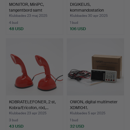
MONITOR, MiniPC,
DIGIKEIJS,
tangentbord samt
kommandostation
högtalar…
DR5000, Dr4088 …
Klubbades 23 maj 2025
Klubbades 30 apr 2025
4 bud
1 bud
48 USD
106 USD
KOBRATELEFONER, 2 st,
OWON, digital multimeter
Kobra/Ericofon, röd,…
XDM1041.
Klubbades 23 apr 2025
Klubbades 5 apr 2025
3 bud
1 bud
43 USD
32 USD