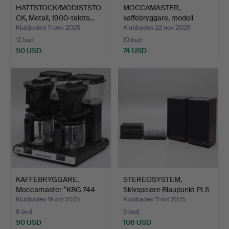
HATTSTOCK/MODISTSTO
MOCCAMASTER,
CK, Metall, 1900-talets…
kaffebryggare, modell
Homelin…
Klubbades 11 dec 2025
Klubbades 22 nov 2025
12 bud
10 bud
90 USD
74 USD
KAFFEBRYGGARE,
STEREOSYSTEM,
Moccamaster ”KBG 744
Skivspelare Blaupunkt PLS
Auto O…
90…
Klubbades 19 okt 2025
Klubbades 11 okt 2025
8 bud
9 bud
90 USD
106 USD