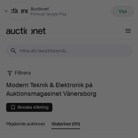
Auctionet
Visa
Stäng
Finns på Google Play
Auctionet.com
Filtrera
Modern
Modern Teknik & Elektronik på
Teknik
Auktionsmagasinet Vänersborg
&
Bevaka sökning
Elektronik
Pågående auktioner
Slutpriser
(95)
på