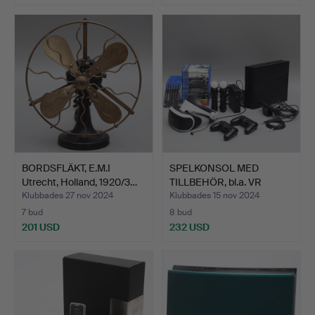
BORDSFLÄKT, E.M.I
SPELKONSOL MED
Utrecht, Holland, 1920/3…
TILLBEHÖR, bl.a. VR
glasögo…
Klubbades 27 nov 2024
Klubbades 15 nov 2024
7 bud
8 bud
201 USD
232 USD