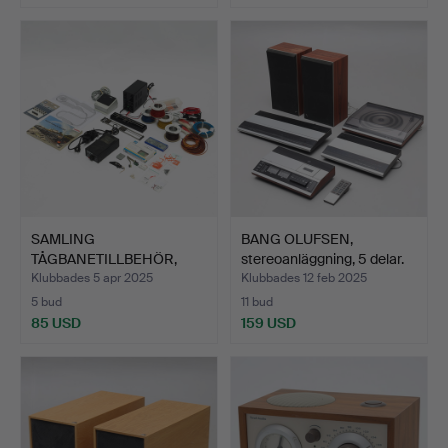
SAMLING
BANG OLUFSEN,
TÅGBANETILLBEHÖR,
stereoanläggning, 5 delar.
bland annat plan…
Klubbades 5 apr 2025
Klubbades 12 feb 2025
5 bud
11 bud
85 USD
159 USD