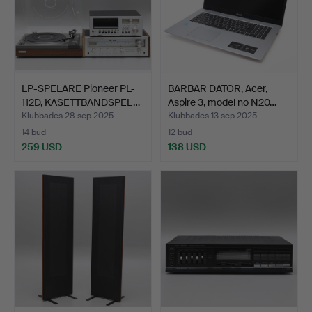
LP-SPELARE Pioneer PL-
BÄRBAR DATOR, Acer,
112D, KASETTBANDSPEL…
Aspire 3, model no N20…
Klubbades 28 sep 2025
Klubbades 13 sep 2025
14 bud
12 bud
259 USD
138 USD