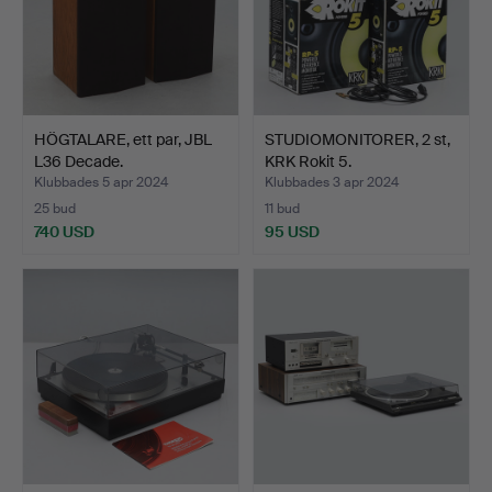
HÖGTALARE, ett par, JBL
STUDIOMONITORER, 2 st,
L36 Decade.
KRK Rokit 5.
Klubbades 5 apr 2024
Klubbades 3 apr 2024
25 bud
11 bud
740 USD
95 USD