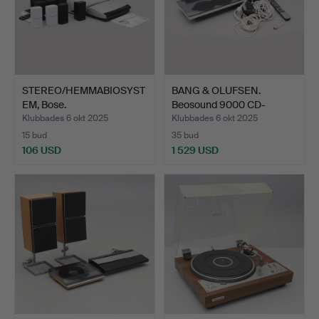
STEREO/HEMMABIOSYST
BANG & OLUFSEN.
EM, Bose.
Beosound 9000 CD-
växlare, …
Klubbades 6 okt 2025
Klubbades 6 okt 2025
15 bud
35 bud
106 USD
1 529 USD