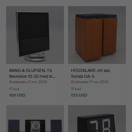
BANG & OLUFSEN. TV,
HÖGTALARE, ett par,
Beovision 10-32 med st…
Sonab OA-5.
Klubbades 21 nov 2024
Klubbades 17 nov 2024
17 bud
17 bud
169 USD
133 USD