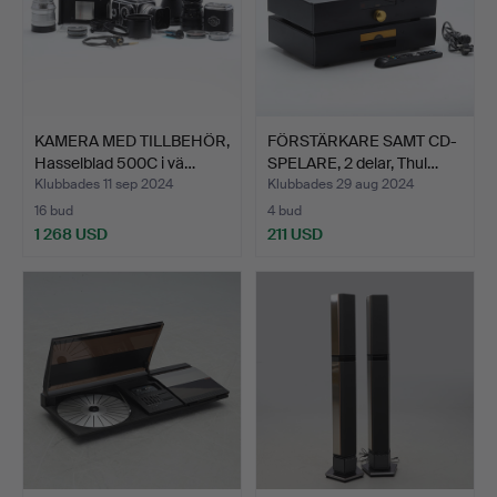
KAMERA MED TILLBEHÖR,
FÖRSTÄRKARE SAMT CD-
Hasselblad 500C i vä…
SPELARE, 2 delar, Thul…
Klubbades 11 sep 2024
Klubbades 29 aug 2024
16 bud
4 bud
1 268 USD
211 USD