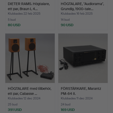
DIETER RAMS. Högtalare,
HÖGTALARE, "Audiorama",
ett par, Braun L 4…
Grundig, 1900-tale…
Klubbades 22 feb 2025
Klubbades 16 feb 2025
5 bud
14 bud
80 USD
90 USD
HÖGTALARE med tillbehör,
FÖRSTÄRKARE, Marantz
ett par, Cabasse …
PM-64 II.
Klubbades 12 dec 2024
Klubbades 11 dec 2024
25 bud
24 bud
391 USD
169 USD