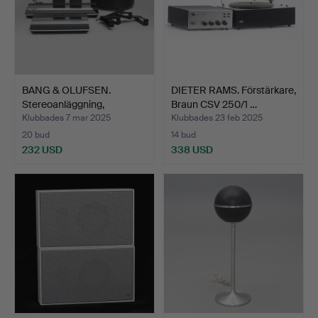
BANG & OLUFSEN.
DIETER RAMS. Förstärkare,
Stereoanläggning,
Braun CSV 250/1 …
Beomaste…
Klubbades 7 mar 2025
Klubbades 23 feb 2025
20 bud
14 bud
232 USD
338 USD