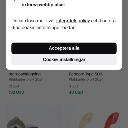
externa webbplatser.
Du kan läsa mer i vår
integritetspolicy
och hantera
dina cookieinställningar nedan.
Acceptera alla
Cookie-inställningar
BANG & OLUFSEN,
BANG & OLUFSEN,
stereoanläggning,
Beocord Type 506,
Beosyste…
Magnefon…
Klubbades 6 okt 2024
Klubbades 6 okt 2024
21 bud
3 bud
132 USD
43 USD