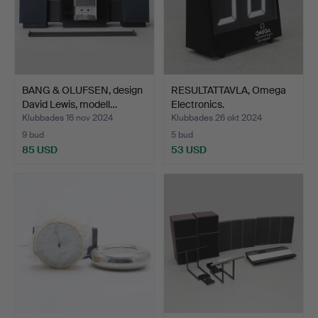
BANG & OLUFSEN, design
RESULTATTAVLA, Omega
David Lewis, modell…
Electronics.
Klubbades 16 nov 2024
Klubbades 26 okt 2024
9 bud
5 bud
85 USD
53 USD