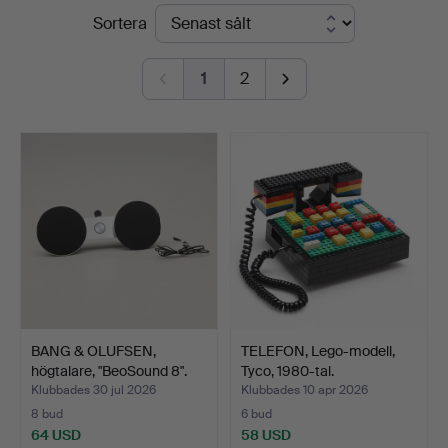
Slutpriser
Sortera
Crafoord
Auktioner
1
2
Malmö
BANG & OLUFSEN,
TELEFON, Lego-modell,
högtalare, "BeoSound 8".
Tyco, 1980-tal.
Klubbades 30 jul 2026
Klubbades 10 apr 2026
8 bud
6 bud
64 USD
58 USD