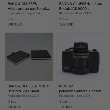
BANG & OLUFSEN.
BANG & OLUFSEN. 4 delar,
Högtalare, ett par, Beolab…
Beolab LCS 9000, …
Klubbades 26 sep 2024
Klubbades 26 sep 2024
13 bud
23 bud
366 USD
529 USD
BANG & OLUFSEN, 2 delar,
KAMERA,
Beocord 6500 samt…
panoramakamera, Horizon
202, Ryssl…
Klubbades 16 sep 2024
Klubbades 11 sep 2024
15 bud
4 bud
211 USD
116 USD