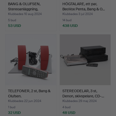
BANG & OLUFSEN,
HÖGTALARE, ett par,
Stereoanläggning,
BeoVox Penta, Bang & O…
Beocente…
Klubbades 10 aug 2024
Klubbades 3 jul 2024
5 bud
14 bud
53 USD
438 USD
TELEFONER, 2 st, Bang &
STEREODELAR, 3 st,
Olufsen.
Denon, skivspelare, CD-…
Klubbades 22 jun 2024
Klubbades 29 maj 2024
1 bud
4 bud
32 USD
48 USD