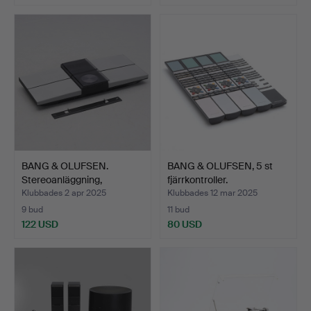
BANG & OLUFSEN.
BANG & OLUFSEN, 5 st
Stereoanläggning,
fjärrkontroller.
Beosound…
Klubbades 2 apr 2025
Klubbades 12 mar 2025
9 bud
11 bud
122 USD
80 USD