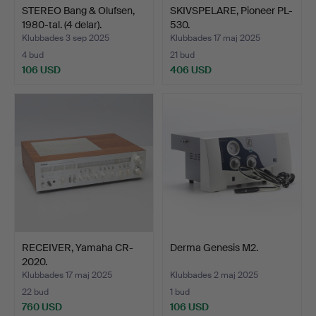
STEREO Bang & Olufsen,
SKIVSPELARE, Pioneer PL-
1980-tal. (4 delar).
530.
Klubbades 3 sep 2025
Klubbades 17 maj 2025
4 bud
21 bud
106 USD
406 USD
RECEIVER, Yamaha CR-
Derma Genesis M2.
2020.
Klubbades 17 maj 2025
Klubbades 2 maj 2025
22 bud
1 bud
760 USD
106 USD