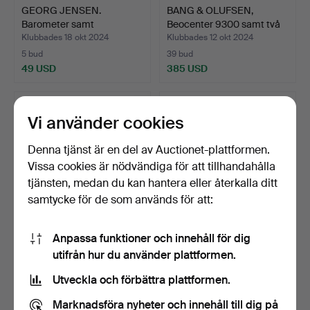
GEORG JENSEN.
BANG & OLUFSEN,
Barometer samt
Beocenter 9300 samt två
termometer.
pa…
Klubbades 18 okt 2024
Klubbades 12 okt 2024
5 bud
39 bud
49 USD
385 USD
Vi använder cookies
Denna tjänst är en del av Auctionet-plattformen.
Vissa cookies är nödvändiga för att tillhandahålla
tjänsten, medan du kan hantera eller återkalla ditt
samtycke för de som används för att:
Anpassa funktioner och innehåll för dig
BANG & OLUFSEN,
RADIO, iPal, Tivoli Audio.
utifrån hur du använder plattformen.
"Beogram 4500",
skivspelar…
Klubbades 12 okt 2024
Klubbades 10 okt 2024
Utveckla och förbättra plattformen.
24 bud
5 bud
466 USD
48 USD
Marknadsföra nyheter och innehåll till dig på