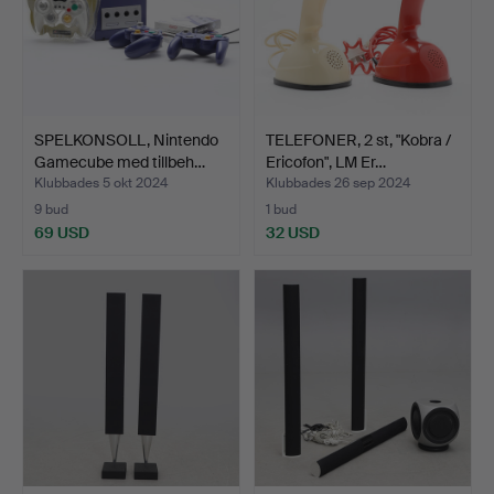
SPELKONSOLL, Nintendo
TELEFONER, 2 st, "Kobra /
Gamecube med tillbeh…
Ericofon", LM Er…
Klubbades 5 okt 2024
Klubbades 26 sep 2024
9 bud
1 bud
69 USD
32 USD