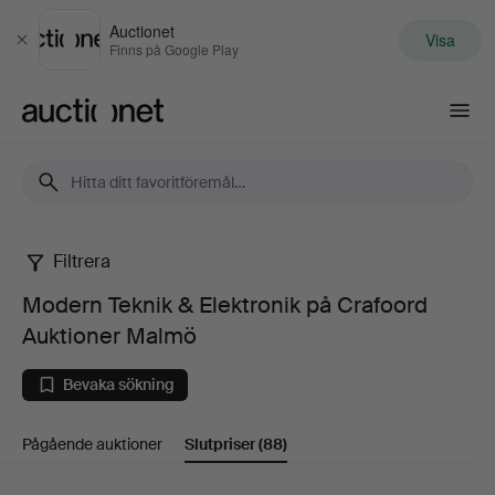
Auctionet
Visa
Stäng
Finns på Google Play
Auctionet.com
Filtrera
Modern
Modern Teknik & Elektronik på Crafoord
Teknik
Auktioner Malmö
&
Bevaka sökning
Elektronik
Pågående auktioner
Slutpriser
(88)
på