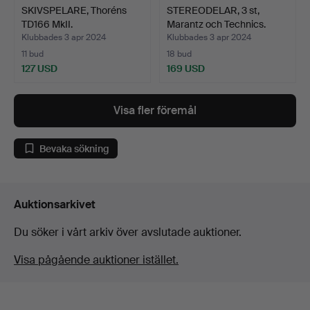
SKIVSPELARE, Thoréns
STEREODELAR, 3 st,
TD166 MkII.
Marantz och Technics.
Klubbades 3 apr 2024
Klubbades 3 apr 2024
11 bud
18 bud
127 USD
169 USD
Visa fler föremål
Bevaka sökning
Auktionsarkivet
Du söker i vårt arkiv över avslutade auktioner.
Visa pågående auktioner istället.