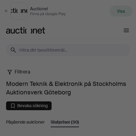
Auctionet
Visa
Stäng
Finns på Google Play
Auctionet.com
Filtrera
Modern
Modern Teknik & Elektronik på Stockholms
Teknik
Auktionsverk Göteborg
&
Bevaka sökning
Elektronik
Pågående auktioner
Slutpriser
(30)
på