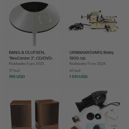
BANG & OLUFSEN,
URMAKARSVARV, Boley,
"BeoCenter 2", CD/DVD-
1900-tal.
spel…
Klubbades 5 jan 2025
Klubbades 11 nov 2024
37 bud
42 bud
749 USD
1 591 USD