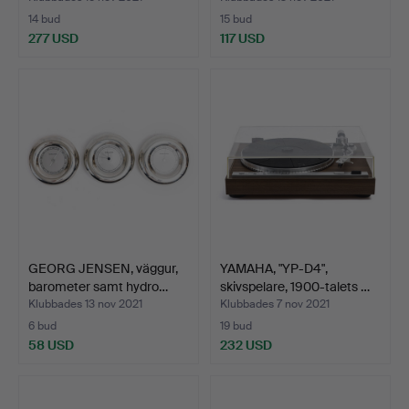
14 bud
15 bud
277 USD
117 USD
GEORG JENSEN, väggur,
YAMAHA, "YP-D4",
barometer samt hydro…
skivspelare, 1900-talets …
Klubbades 13 nov 2021
Klubbades 7 nov 2021
6 bud
19 bud
58 USD
232 USD