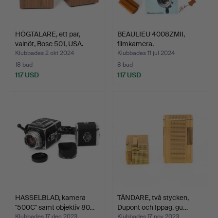
HÖGTALARE, ett par,
BEAULIEU 4008ZMII,
valnöt, Bose 501, USA.
filmkamera.
Klubbades 2 okt 2024
Klubbades 11 jul 2024
18 bud
8 bud
117 USD
117 USD
HASSELBLAD, kamera
TÄNDARE, två stycken,
"500C" samt objektiv 80…
Dupont och Ippag, gu…
Klubbades 17 dec 2023
Klubbades 17 nov 2023