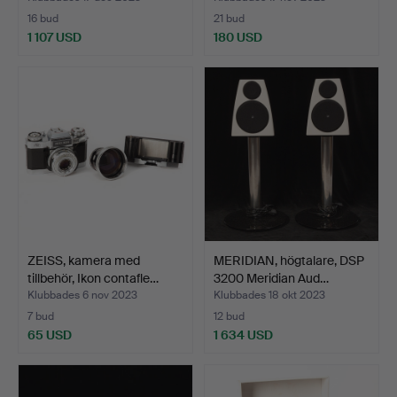
16 bud
21 bud
1 107 USD
180 USD
ZEISS, kamera med
MERIDIAN, högtalare, DSP
tillbehör, Ikon contafle…
3200 Meridian Aud…
Klubbades 6 nov 2023
Klubbades 18 okt 2023
7 bud
12 bud
65 USD
1 634 USD