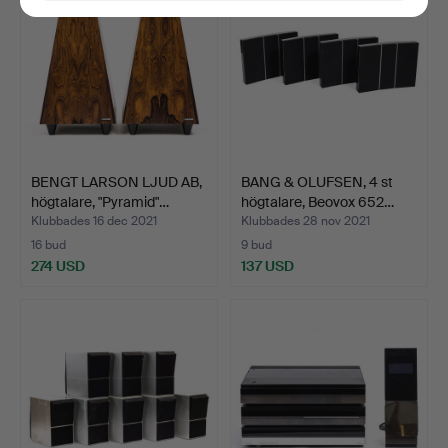
BENGT LARSON LJUD AB,
BANG & OLUFSEN, 4 st
högtalare, "Pyramid"…
högtalare, Beovox 652…
Klubbades 16 dec 2021
Klubbades 28 nov 2021
16 bud
9 bud
274 USD
137 USD