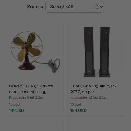
Slutpriser
Sortera
Stockholms
Auktionsverk
Göteborg
BORDSFLÄKT, Siemens,
ELAC, Golvhögtalare, FS
detaljer av mässing, …
207.2, ett par.
Klubbades 9 jul 2026
Klubbades 12 feb 2025
10 bud
10 bud
141 USD
159 USD