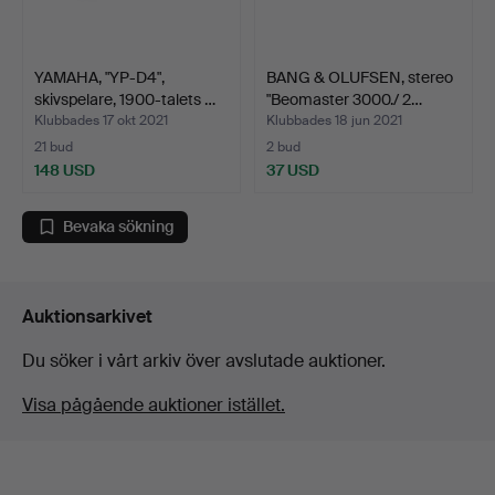
YAMAHA, "YP-D4",
BANG & OLUFSEN, stereo
skivspelare, 1900-talets …
"Beomaster 3000./ 2…
Klubbades 17 okt 2021
Klubbades 18 jun 2021
21 bud
2 bud
148 USD
37 USD
Bevaka sökning
Auktionsarkivet
Du söker i vårt arkiv över avslutade auktioner.
Visa pågående auktioner istället.