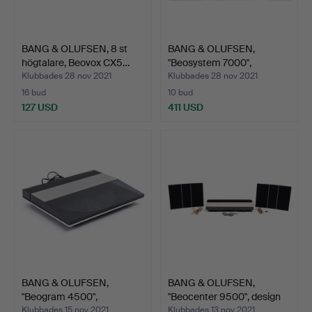
BANG & OLUFSEN, 8 st
BANG & OLUFSEN,
högtalare, Beovox CX5…
"Beosystem 7000",
designer…
Klubbades 28 nov 2021
Klubbades 28 nov 2021
16 bud
10 bud
127 USD
411 USD
BANG & OLUFSEN,
BANG & OLUFSEN,
"Beogram 4500",
"Beocenter 9500", design
skivspelar…
J…
Klubbades 15 nov 2021
Klubbades 13 nov 2021