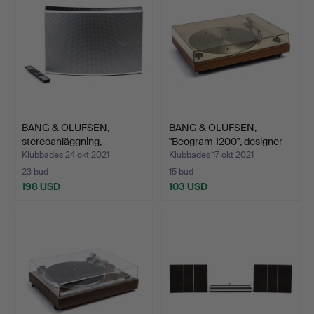
BANG & OLUFSEN,
BANG & OLUFSEN,
stereoanläggning,
"Beogram 1200", designer
designer…
J…
Klubbades 24 okt 2021
Klubbades 17 okt 2021
23 bud
15 bud
198 USD
103 USD