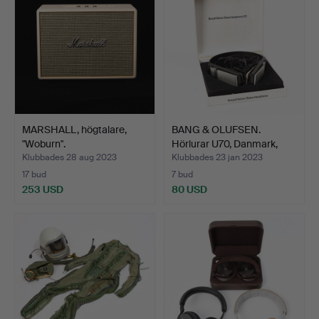
MARSHALL, högtalare,
BANG & OLUFSEN.
"Woburn".
Hörlurar U70, Danmark,
197…
Klubbades 28 aug 2023
Klubbades 23 jan 2023
17 bud
7 bud
253 USD
80 USD