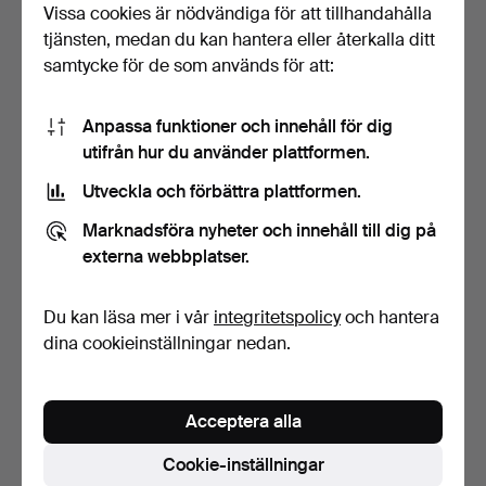
Vissa cookies är nödvändiga för att tillhandahålla
18 bud
17 bud
tjänsten, medan du kan hantera eller återkalla ditt
570 USD
498 USD
samtycke för de som används för att:
Anpassa funktioner och innehåll för dig
utifrån hur du använder plattformen.
Utveckla och förbättra plattformen.
Marknadsföra nyheter och innehåll till dig på
externa webbplatser.
Du kan läsa mer i vår
integritetspolicy
och hantera
LM ERICSSON, "Taxen",
DIETER RAMS, Braun Audio
bordsstelefon, model…
2, TC 54/4 och Br…
dina cookieinställningar nedan.
Klubbades 20 mar 2022
Klubbades 8 jan 2022
23 bud
10 bud
793 USD
348 USD
Acceptera alla
Cookie-inställningar