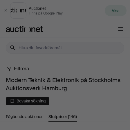
Auctionet
Visa
Stäng
Finns på Google Play
Auctionet.com
Filtrera
Modern
Modern Teknik & Elektronik på Stockholms
Teknik
Auktionsverk Hamburg
&
Bevaka sökning
Elektronik
Pågående auktioner
Slutpriser
(146)
på