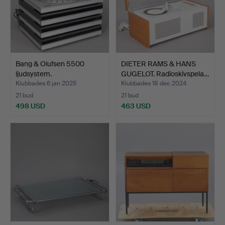
Bang & Olufsen 5500
DIETER RAMS & HANS
ljudsystem.
GUGELOT. Radioskivspela…
Klubbades 6 jan 2025
Klubbades 18 dec 2024
21 bud
21 bud
498 USD
463 USD