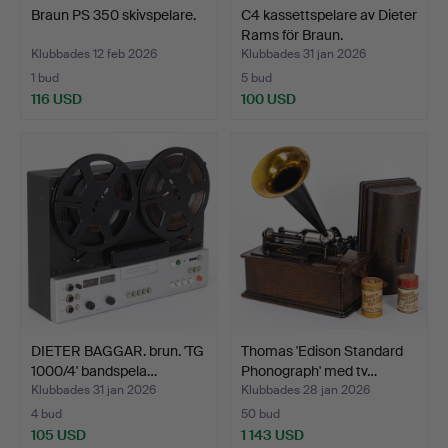
Braun PS 350 skivspelare.
C4 kassettspelare av Dieter
Rams för Braun.
Klubbades 12 feb 2026
Klubbades 31 jan 2026
1 bud
5 bud
116 USD
100 USD
DIETER BAGGAR. brun. 'TG
Thomas 'Edison Standard
1000/4' bandspela…
Phonograph' med tv…
Klubbades 31 jan 2026
Klubbades 28 jan 2026
4 bud
50 bud
105 USD
1 143 USD