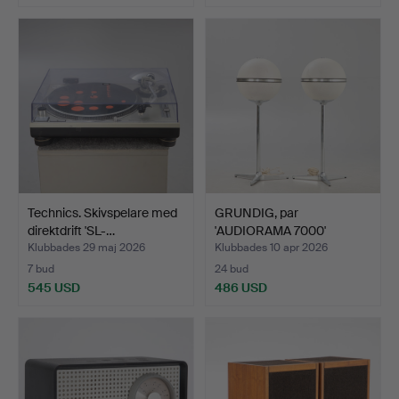
Technics. Skivspelare med
GRUNDIG, par
direktdrift 'SL-…
'AUDIORAMA 7000'
högtalare (2…
Klubbades 29 maj 2026
Klubbades 10 apr 2026
7 bud
24 bud
545 USD
486 USD