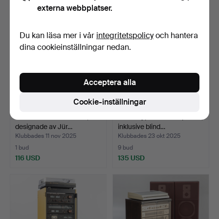
externa webbplatser.
Du kan läsa mer i vår
integritetspolicy
och hantera
dina cookieinställningar nedan.
Acceptera alla
Cookie-inställningar
Modell Två floathörlurar,
Revox typ A77 bandspelare,
designade av Jür…
inklusive blind…
Klubbades 11 nov 2025
Klubbades 23 okt 2025
1 bud
9 bud
116 USD
135 USD