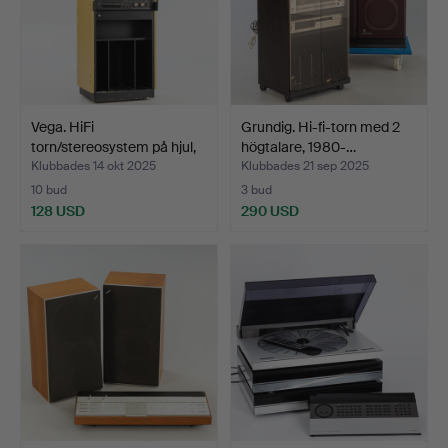
Vega. HiFi
Grundig. Hi-fi-torn med 2
torn/stereosystem på hjul,
högtalare, 1980-…
2. A…
Klubbades 14 okt 2025
Klubbades 21 sep 2025
10 bud
3 bud
128 USD
290 USD