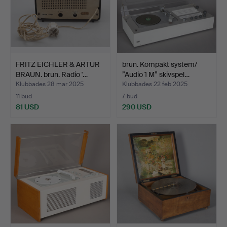
FRITZ EICHLER & ARTUR
brun. Kompakt system/
BRAUN. brun. Radio '…
”Audio 1 M” skivspel…
Klubbades 28 mar 2025
Klubbades 22 feb 2025
11 bud
7 bud
81 USD
290 USD