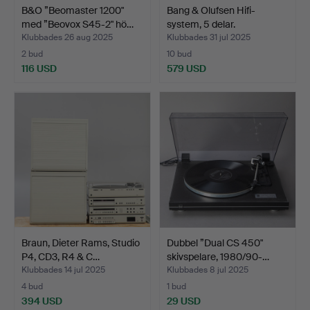
B&O ”Beomaster 1200"
Bang & Olufsen Hifi-
med ”Beovox S45-2" hö…
system, 5 delar.
Klubbades 26 aug 2025
Klubbades 31 jul 2025
2 bud
10 bud
116 USD
579 USD
Braun, Dieter Rams, Studio
Dubbel ”Dual CS 450"
P4, CD3, R4 & C…
skivspelare, 1980/90-…
Klubbades 14 jul 2025
Klubbades 8 jul 2025
4 bud
1 bud
394 USD
29 USD