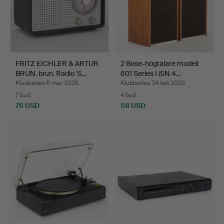
FRITZ EICHLER & ARTUR
2 Bose-högtalare modell
BRUN. brun. Radio 'S…
601 Series I (SN 4…
Klubbades 6 mar 2026
Klubbades 24 feb 2026
7 bud
4 bud
76 USD
58 USD