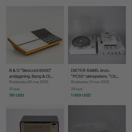
B & O ”Beocord 8000”
DIETER RAMS. brun.
anläggning, Bang & Ol…
”PCS5" skivspelare, ”CS…
Klubbades 28 maj 2025
Klubbades 31 mar 2025
13 bud
26 bud
116 USD
1 099 USD