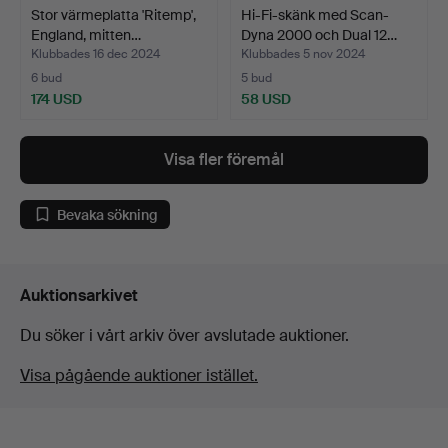
Stor värmeplatta 'Ritemp',
Hi-Fi-skänk med Scan-
England, mitten…
Dyna 2000 och Dual 12…
Klubbades 16 dec 2024
Klubbades 5 nov 2024
6 bud
5 bud
174 USD
58 USD
Visa fler föremål
Bevaka sökning
Auktionsarkivet
Du söker i vårt arkiv över avslutade auktioner.
Visa pågående auktioner istället.