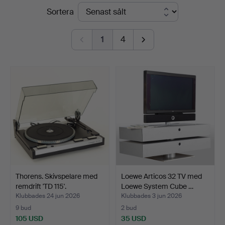
Slutpriser
Sortera
Stockholms
Auktionsverk
1
4
Hamburg
Thorens. Skivspelare med
Loewe Articos 32 TV med
remdrift 'TD 115'.
Loewe System Cube …
Klubbades 24 jun 2026
Klubbades 3 jun 2026
9 bud
2 bud
105 USD
35 USD