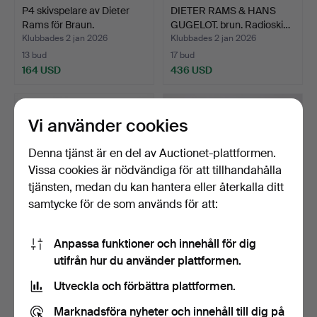
P4 skivspelare av Dieter
DIETER RAMS & HANS
Rams för Braun.
GUGELOT. brun. Radioski…
Klubbades 2 jan 2026
Klubbades 2 jan 2026
13 bud
17 bud
164 USD
436 USD
Vi använder cookies
Denna tjänst är en del av Auctionet-plattformen.
Vissa cookies är nödvändiga för att tillhandahålla
tjänsten, medan du kan hantera eller återkalla ditt
samtycke för de som används för att:
Anpassa funktioner och innehåll för dig
Curta 1 kalkylator från
PHILIPPE STARCK. 'TV Zeo
utifrån hur du använder plattformen.
Contina.
Galaxy 36' bärbar…
Klubbades 29 dec 2025
Klubbades 26 dec 2025
Utveckla och förbättra plattformen.
19 bud
8 bud
885 USD
197 USD
Marknadsföra nyheter och innehåll till dig på