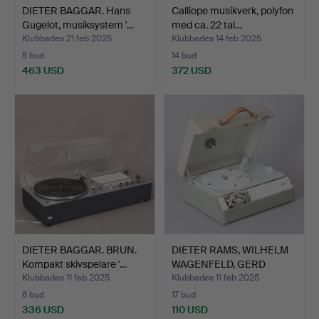
DIETER BAGGAR. Hans
Calliope musikverk, polyfon
Gugelot, musiksystem '…
med ca. 22 tal…
Klubbades 21 feb 2025
Klubbades 14 feb 2025
5 bud
14 bud
463 USD
372 USD
DIETER BAGGAR. BRUN.
DIETER RAMS, WILHELM
Kompakt skivspelare '…
WAGENFELD, GERD
ALFRE…
Klubbades 11 feb 2025
Klubbades 11 feb 2025
6 bud
17 bud
336 USD
110 USD