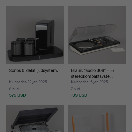
Sonos 6-delat ljudsystem.
Braun. ”audio 308" HiFi
stereokompaktsyste…
Klubbades 22 jan 2025
Klubbades 16 jan 2025
8 bud
7 bud
579 USD
139 USD