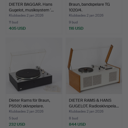
DIETER BAGGAR. Hans
Braun, bandspelare TG
Gugelot, musiksystem '…
1020/4.
Klubbades 2 jan 2026
Klubbades 2 jan 2026
11 bud
9 bud
405 USD
116 USD
Dieter Rams för Braun,
DIETER RAMS & HANS
PS500 skivspelare.
GUGELOT. Radioskivspela…
Klubbades 2 jan 2026
Klubbades 2 jan 2026
5 bud
8 bud
232 USD
844 USD