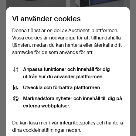
Vi använder cookies
QUEENS' SILVER JUBILEE
STEREORADIO,
TELEPHONE, introduc…
Nordmende "Spectra
Denna tjänst är en del av Auctionet-plattformen.
Futura", d…
Klubbades 22 sep 2023
Klubbades 11 nov 2022
Vissa cookies är nödvändiga för att tillhandahålla
1 bud
15 bud
tjänsten, medan du kan hantera eller återkalla ditt
35 USD
347 USD
samtycke för de som används för att:
Anpassa funktioner och innehåll för dig
utifrån hur du använder plattformen.
Utveckla och förbättra plattformen.
Marknadsföra nyheter och innehåll till dig på
externa webbplatser.
Du kan läsa mer i vår
integritetspolicy
och hantera
VÄGGTELEFON, GN
TELEFON, Dansk /Svensk,
Telematic, 1900-talets slu…
1900-tal.
dina cookieinställningar nedan.
Klubbades 13 okt 2022
Klubbades 5 mar 2022