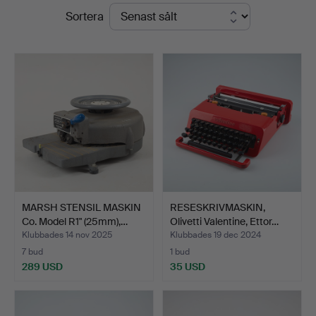
Slutpriser
Sortera
Stockholms
Auktionsverk
Helsinki
MARSH STENSIL MASKIN
RESESKRIVMASKIN,
Co. Model R1" (25mm),…
Olivetti Valentine, Ettor…
Klubbades 14 nov 2025
Klubbades 19 dec 2024
7 bud
1 bud
289 USD
35 USD