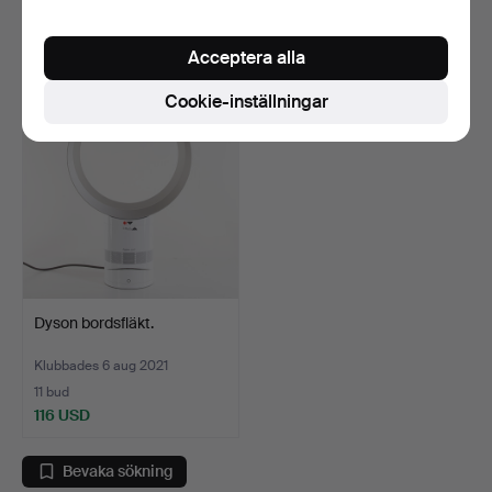
4 bud
30 bud
52 USD
348 USD
Acceptera alla
Cookie-inställningar
Dyson bordsfläkt.
Klubbades 6 aug 2021
11 bud
116 USD
Bevaka sökning