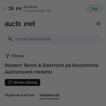
Auctionet
Visa
Stäng
Finns på Google Play
Auctionet.com
Filtrera
Modern
Modern Teknik & Elektronik på Stockholms
Teknik
Auktionsverk Helsinki
&
Bevaka sökning
Elektronik
Pågående auktioner
Slutpriser
(9)
på