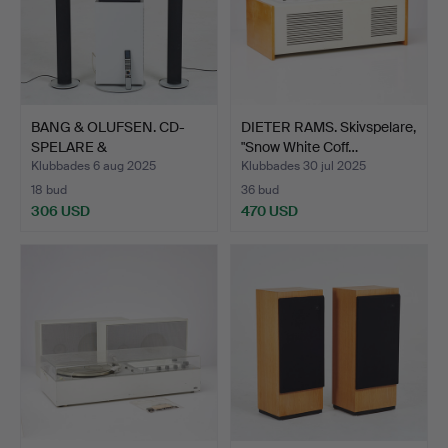
BANG & OLUFSEN. CD-
DIETER RAMS. Skivspelare,
SPELARE &
"Snow White Coff…
GOLVHÖGTALARE…
Klubbades 6 aug 2025
Klubbades 30 jul 2025
18 bud
36 bud
306 USD
470 USD