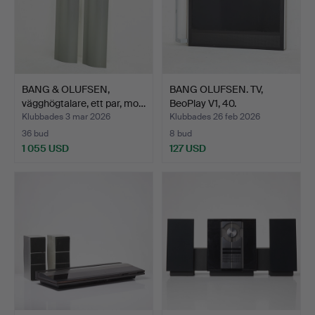
BANG & OLUFSEN,
BANG OLUFSEN. TV,
vägghögtalare, ett par, mo…
BeoPlay V1, 40.
Klubbades 3 mar 2026
Klubbades 26 feb 2026
36 bud
8 bud
1 055 USD
127 USD