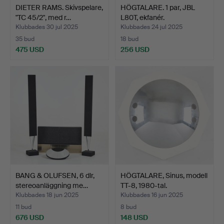
DIETER RAMS. Skivspelare,
HÖGTALARE. 1 par, JBL
"TC 45/2", med r…
L80T, ekfanér.
Klubbades 30 jul 2025
Klubbades 24 jul 2025
35 bud
18 bud
475 USD
256 USD
BANG & OLUFSEN, 6 dlr,
HÖGTALARE, Sinus, modell
stereoanläggning me…
TT-8, 1980-tal.
Klubbades 18 jun 2025
Klubbades 16 jun 2025
11 bud
8 bud
676 USD
148 USD