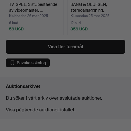
TV-SPEL, 3 st., bestående
BANG & OLUFSEN,
av Videomaster, …
stereoanläggning,
BeoSound…
Klubbades 26 mar 2025
Klubbades 25 mar 2025
6 bud
12 bud
59 USD
359 USD
Visa fler föremål
Bevaka sökning
Auktionsarkivet
Du söker i vårt arkiv över avslutade auktioner.
Visa pågående auktioner istället.