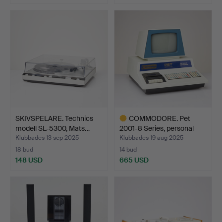
SKIVSPELARE. Technics
COMMODORE. Pet
modell SL-5300, Mats…
2001-8 Series, personal
com…
Klubbades 13 sep 2025
Klubbades 19 aug 2025
18 bud
14 bud
148 USD
665 USD
Utvalt
föremål