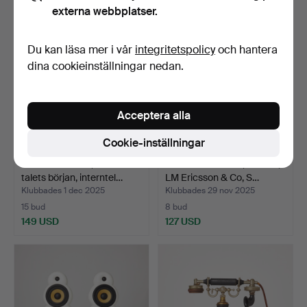
externa webbplatser.
Du kan läsa mer i vår
integritetspolicy
och hantera
dina cookieinställningar nedan.
Acceptera alla
Cookie-inställningar
VÄGGTELEFON, 1900-
BORDSTELEFON, "Taxen",
talets början, interntel…
LM Ericsson & Co, S…
Klubbades 1 dec 2025
Klubbades 29 nov 2025
15 bud
8 bud
149 USD
127 USD