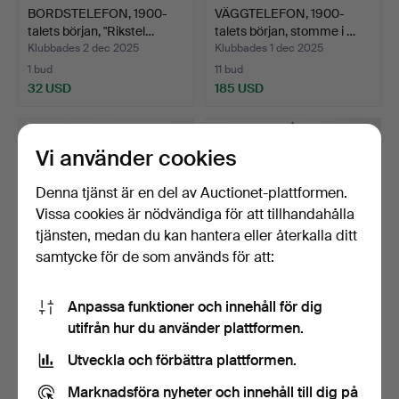
BORDSTELEFON, 1900-
VÄGGTELEFON, 1900-
talets början, "Rikstel…
talets början, stomme i …
Klubbades 2 dec 2025
Klubbades 1 dec 2025
1 bud
11 bud
32 USD
185 USD
Vi använder cookies
Denna tjänst är en del av Auctionet-plattformen.
Vissa cookies är nödvändiga för att tillhandahålla
tjänsten, medan du kan hantera eller återkalla ditt
samtycke för de som används för att:
Anpassa funktioner och innehåll för dig
VÄGGTELEFON,
VÄGGTELEFON, LM
utifrån hur du använder plattformen.
interntelefon, 1900-talets
Ericsson, 1900-talets börj…
bö…
Klubbades 1 dec 2025
Klubbades 1 dec 2025
Utveckla och förbättra plattformen.
14 bud
19 bud
101 USD
118 USD
Marknadsföra nyheter och innehåll till dig på