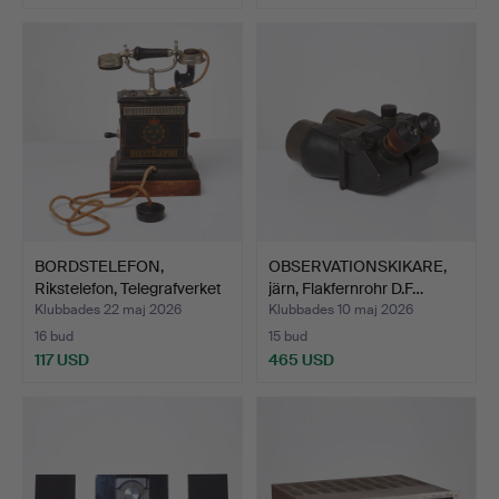
BORDSTELEFON,
OBSERVATIONSKIKARE,
Rikstelefon, Telegrafverket
järn, Flakfernrohr D.F…
…
Klubbades 22 maj 2026
Klubbades 10 maj 2026
16 bud
15 bud
117 USD
465 USD