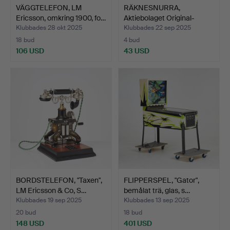
VÄGGTELEFON, LM
RÄKNESNURRA,
Ericsson, omkring 1900, fo…
Aktiebolaget Original-
Odhner,…
Klubbades 28 okt 2025
Klubbades 22 sep 2025
18 bud
4 bud
106 USD
43 USD
BORDSTELEFON, "Taxen",
FLIPPERSPEL, "Gator",
LM Ericsson & Co, S…
bemålat trä, glas, s…
Klubbades 19 sep 2025
Klubbades 13 sep 2025
20 bud
18 bud
148 USD
401 USD