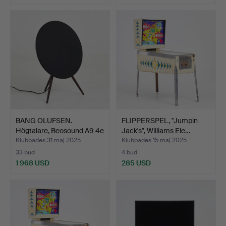
BANG OLUFSEN.
FLIPPERSPEL, "Jumpin
Högtalare, Beosound A9 4e
Jack's", Williams Ele…
ge…
Klubbades 31 maj 2025
Klubbades 15 maj 2025
33 bud
4 bud
1 968 USD
285 USD