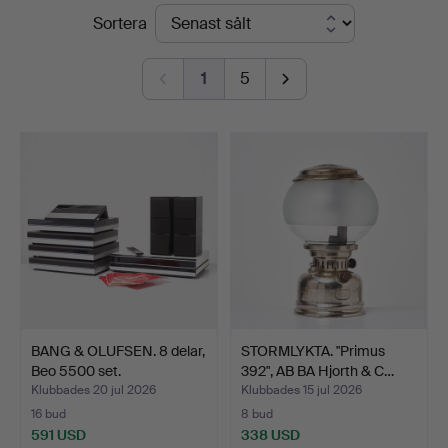
Slutpriser
Sortera
Stockholms
Auktionsverk
1
5
Sickla
BANG & OLUFSEN. 8 delar,
STORMLYKTA. "Primus
Beo 5500 set.
392", AB BA Hjorth & C…
Klubbades 20 jul 2026
Klubbades 15 jul 2026
16 bud
8 bud
591 USD
338 USD