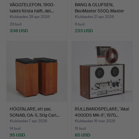
VÄGGTELEFON. 1900-
BANG & OLUFSEN,
talets första hälft, del…
BeoMaster 5500, Master
Con…
Klubbades 29 apr 2026
Klubbades 21 apr 2026
29 bud
9 bud
338 USD
233 USD
HÖGTALARE, ett par,
RULLBANDSPELARE, "Akai
SONAB, OA-5, Stig Carl…
4000DS MK-II", 1970…
Klubbades 7 apr 2026
Klubbades 16 mar 2026
14 bud
15 bud
95 USD
85 USD