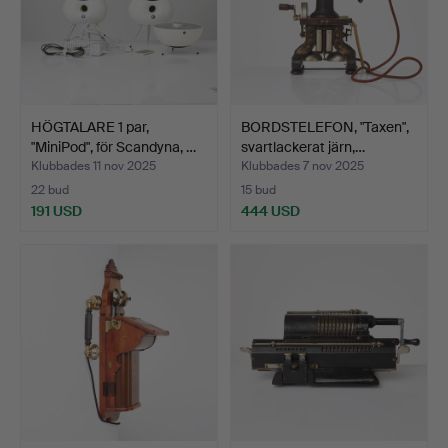
HÖGTALARE 1 par,
BORDSTELEFON, "Taxen",
"MiniPod", för Scandyna, …
svartlackerat järn,…
Klubbades 11 nov 2025
Klubbades 7 nov 2025
22 bud
15 bud
191 USD
444 USD