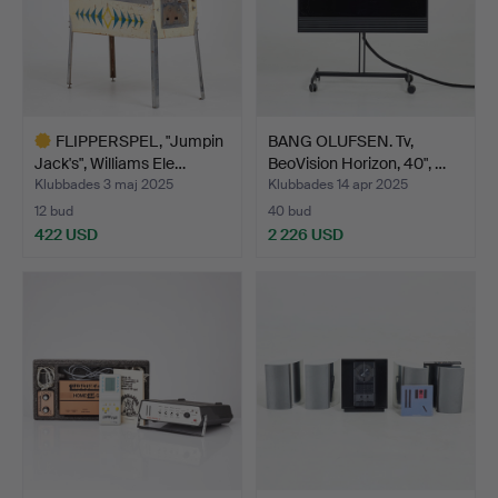
FLIPPERSPEL, "Jumpin
BANG OLUFSEN. Tv,
Jack's", Williams Ele…
BeoVision Horizon, 40", …
Klubbades 3 maj 2025
Klubbades 14 apr 2025
12 bud
40 bud
422 USD
2 226 USD
Utvalt
föremål