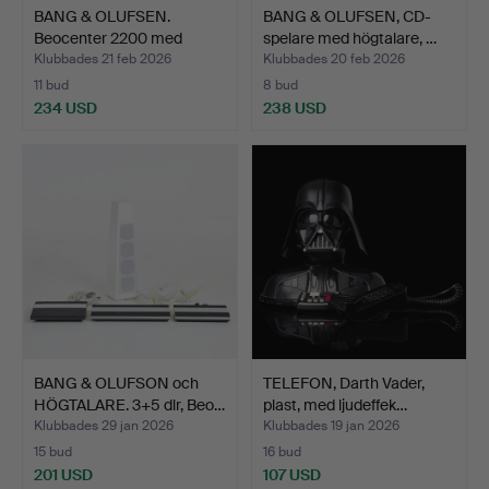
BANG & OLUFSEN.
BANG & OLUFSEN, CD-
Beocenter 2200 med
spelare med högtalare, …
integre…
Klubbades 21 feb 2026
Klubbades 20 feb 2026
11 bud
8 bud
234 USD
238 USD
BANG & OLUFSON och
TELEFON, Darth Vader,
HÖGTALARE. 3+5 dlr, Beo…
plast, med ljudeffek…
Klubbades 29 jan 2026
Klubbades 19 jan 2026
15 bud
16 bud
201 USD
107 USD