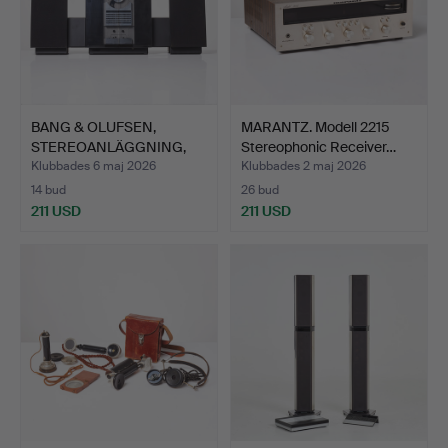
BANG & OLUFSEN,
MARANTZ. Modell 2215
STEREOANLÄGGNING,
Stereophonic Receiver…
"Beosyst…
Klubbades 6 maj 2026
Klubbades 2 maj 2026
14 bud
26 bud
211 USD
211 USD