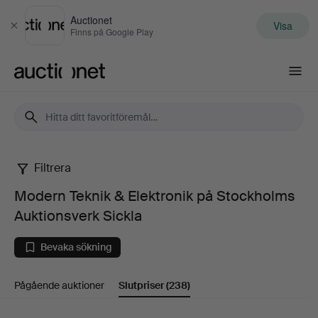
Auctionet
Visa
Stäng
Finns på Google Play
Auctionet.com
Filtrera
Modern
Modern Teknik & Elektronik på Stockholms
Teknik
Auktionsverk Sickla
&
Bevaka sökning
Elektronik
Pågående auktioner
Slutpriser
(238)
på