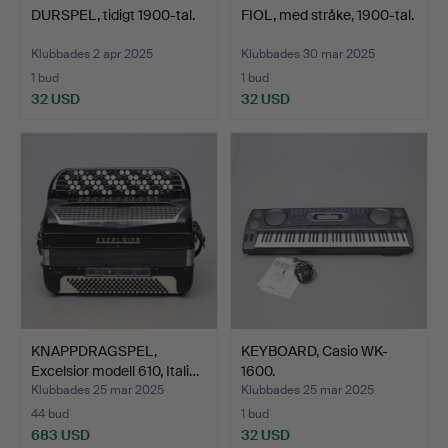
DURSPEL, tidigt 1900-tal.
FIOL, med stråke, 1900-tal.
Klubbades 2 apr 2025
Klubbades 30 mar 2025
1 bud
1 bud
32 USD
32 USD
KNAPPDRAGSPEL,
KEYBOARD, Casio WK-
Excelsior modell 610, Itali…
1600.
Klubbades 25 mar 2025
Klubbades 25 mar 2025
44 bud
1 bud
683 USD
32 USD