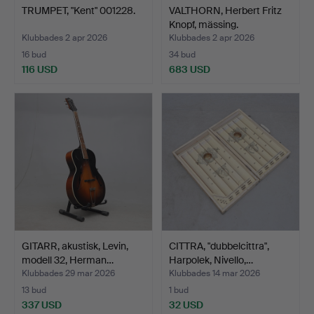
TRUMPET, "Kent" 001228.
VALTHORN, Herbert Fritz
Knopf, mässing.
Klubbades 2 apr 2026
Klubbades 2 apr 2026
16 bud
34 bud
116 USD
683 USD
GITARR, akustisk, Levin,
CITTRA, "dubbelcittra",
modell 32, Herman…
Harpolek, Nivello,…
Klubbades 29 mar 2026
Klubbades 14 mar 2026
13 bud
1 bud
337 USD
32 USD