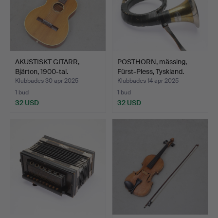
AKUSTISKT GITARR,
POSTHORN, mässing,
Bjärton, 1900-tal.
Fürst-Pless, Tyskland.
Klubbades 30 apr 2025
Klubbades 14 apr 2025
1 bud
1 bud
32 USD
32 USD