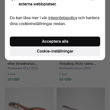
externa webbplatser.
Du kan läsa mer i vår
integritetspolicy
och hantera
dina cookieinställningar nedan.
Acceptera alla
Cookie-inställningar
FIOL MED STRÅKAR. kopia
CITTRA, A. Larsson,
efter Stradivarius…
Finspång, 1900-talets …
Klubbades 23 jul 2025
Klubbades 25 jun 2025
2 bud
7 bud
37 USD
53 USD