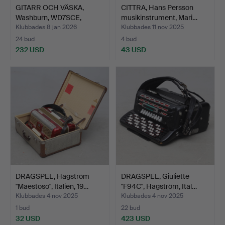
GITARR OCH VÄSKA,
CITTRA, Hans Persson
Washburn, WD7SCE,
musikinstrument, Mari…
Harves…
Klubbades 8 jan 2026
Klubbades 11 nov 2025
24 bud
4 bud
232 USD
43 USD
DRAGSPEL, Hagström
DRAGSPEL, Giuliette
"Maestoso", Italien, 19…
"F94C", Hagström, Ital…
Klubbades 4 nov 2025
Klubbades 4 nov 2025
1 bud
22 bud
32 USD
423 USD