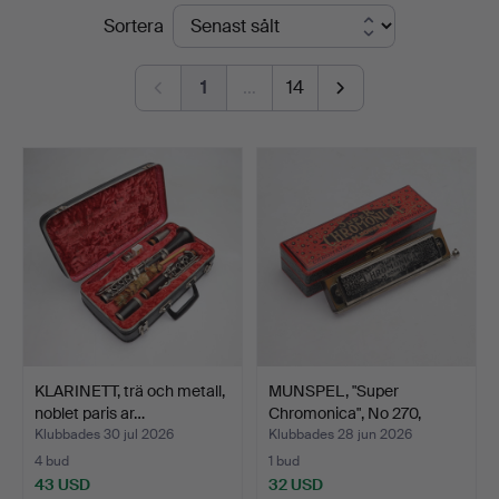
Slutpriser
Sortera
Norrköping
1
…
14
KLARINETT, trä och metall,
MUNSPEL, "Super
noblet paris ar…
Chromonica", No 270,
M.Hoh…
Klubbades 30 jul 2026
Klubbades 28 jun 2026
4 bud
1 bud
43 USD
32 USD