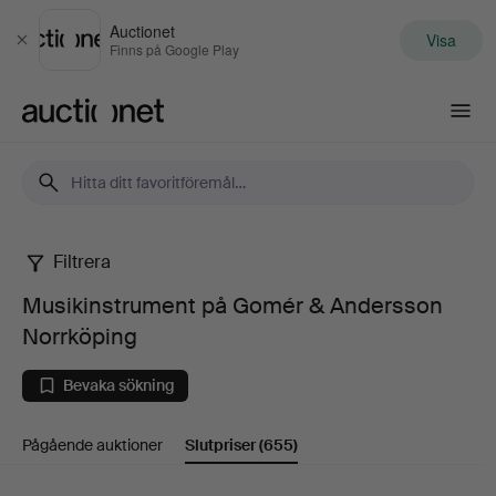
Auctionet
Visa
Stäng
Finns på Google Play
Auctionet.com
Filtrera
Musikinstrument
Musikinstrument på Gomér & Andersson
på
Norrköping
Gomér
Bevaka sökning
&
Pågående auktioner
Slutpriser
(655)
Andersson