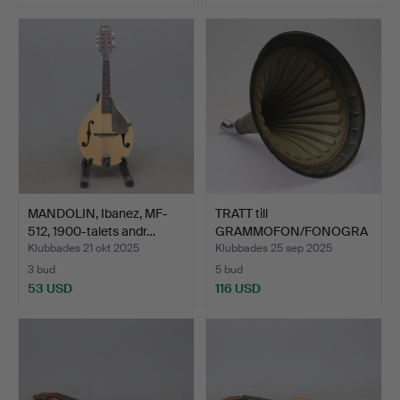
MANDOLIN, Ibanez, MF-
TRATT till
512, 1900-talets andr…
GRAMMOFON/FONOGRA
F, metall, 190…
Klubbades 21 okt 2025
Klubbades 25 sep 2025
3 bud
5 bud
53 USD
116 USD