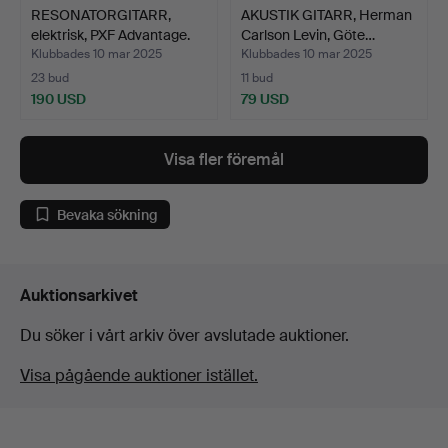
RESONATORGITARR,
AKUSTIK GITARR, Herman
elektrisk, PXF Advantage.
Carlson Levin, Göte…
Klubbades 10 mar 2025
Klubbades 10 mar 2025
23 bud
11 bud
190 USD
79 USD
Visa fler föremål
Bevaka sökning
Auktionsarkivet
Du söker i vårt arkiv över avslutade auktioner.
Visa pågående auktioner istället.