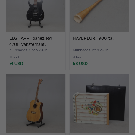
ELGITARR, Ibanez, Rg
NÄVERLUR, 1900-tal.
470L, vänsterhänt.
Klubbades 19 feb 2026
Klubbades 1 feb 2026
11 bud
8 bud
74 USD
58 USD