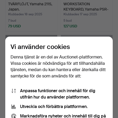
TVÄRFLÖJT, Yamaha 211S,
WORKSTATION
Japan.
KEYBOARD, Yamaha PSR-
S670.
Klubbades 18 sep 2025
Klubbades 17 sep 2025
7 bud
5 bud
79 USD
127 USD
Vi använder cookies
Denna tjänst är en del av Auctionet-plattformen.
Vissa cookies är nödvändiga för att tillhandahålla
tjänsten, medan du kan hantera eller återkalla ditt
samtycke för de som används för att:
Anpassa funktioner och innehåll för dig
TROMBON, metall, Amati
PIANODRAGSPEL, med
utifrån hur du använder plattformen.
Kraslice, Tjeckoslo…
väska, Hohner Marchesa,…
Klubbades 15 sep 2025
Klubbades 3 sep 2025
Utveckla och förbättra plattformen.
1 bud
3 bud
53 USD
53 USD
Marknadsföra nyheter och innehåll till dig på