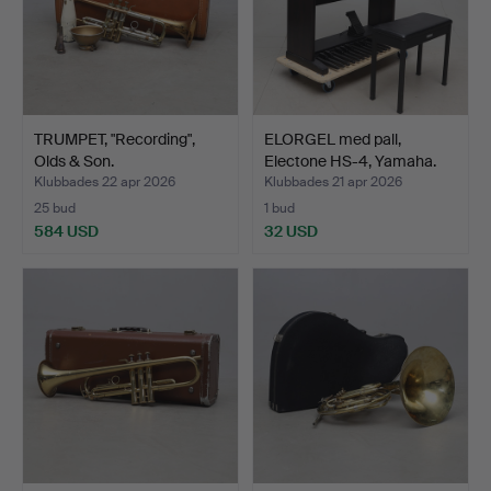
TRUMPET, "Recording",
ELORGEL med pall,
Olds & Son.
Electone HS-4, Yamaha.
Klubbades 22 apr 2026
Klubbades 21 apr 2026
25 bud
1 bud
584 USD
32 USD