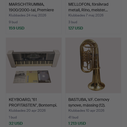
MARSCHTRUMMA,
MELLOFON, försilvrad
1900/2000-tal, Premiere
metall, Rino, meister…
lite…
Klubbades 24 maj 2026
Klubbades 7 maj 2026
9 bud
3 bud
159 USD
127 USD
KEYBOARD, "61
BASTUBA, V.F. Cernovy
PROFITASTEN", Bontempi.
synove, mässing (12).
Mode…
Klubbades 20 apr 2026
Klubbades 10 apr 2026
1 bud
41 bud
32 USD
1 213 USD