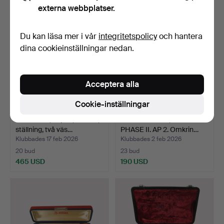
externa webbplatser.
Du kan läsa mer i vår
integritetspolicy
och hantera
dina cookieinställningar nedan.
Acceptera alla
Cookie-inställningar
SAXOFON, Japan, 019201,
EFFEKTPEDAL, Roland
ställning, två väs…
PHASE II. AP 2. Omkrin…
Klubbades 17 feb 2026
Klubbades 2 feb 2026
20 bud
23 bud
465 USD
190 USD