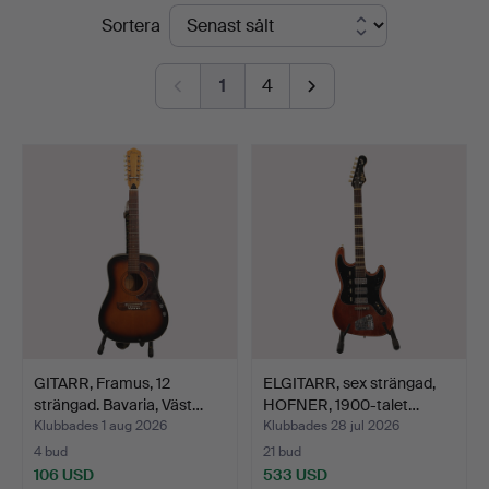
Slutpriser
Sortera
1
4
GITARR, Framus, 12
ELGITARR, sex strängad,
strängad. Bavaria, Väst…
HOFNER, 1900-talet…
Klubbades 1 aug 2026
Klubbades 28 jul 2026
4 bud
21 bud
106 USD
533 USD