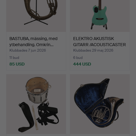
BASTUBA, mässing, med
ELEKTRO AKUSTISK
ytbehandling. Omkrin…
GITARR /ACOUSTICASTER
GOD…
Klubbades 7 jun 2026
Klubbades 29 maj 2026
11 bud
6 bud
85 USD
444 USD