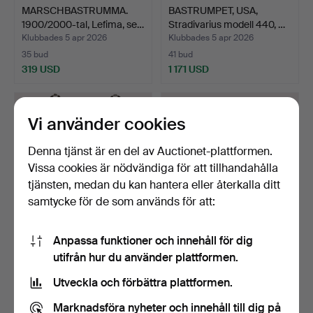
MARSCHBASTRUMMA.
BASTRUMPET, USA,
1900/2000-tal, Lefima, se…
Stradivarius modell 440, …
Klubbades 5 apr 2026
Klubbades 5 apr 2026
35 bud
41 bud
319 USD
1 171 USD
Vi använder cookies
Denna tjänst är en del av Auctionet-plattformen.
Vissa cookies är nödvändiga för att tillhandahålla
tjänsten, medan du kan hantera eller återkalla ditt
samtycke för de som används för att:
Anpassa funktioner och innehåll för dig
KLARINETT, i väska,
ALTSAXOFON, The Horn,
utifrån hur du använder plattformen.
försilvrade metallmont…
Trevor James, Classi…
Klubbades 26 mar 2026
Klubbades 14 mar 2026
Utveckla och förbättra plattformen.
16 bud
22 bud
307 USD
327 USD
Marknadsföra nyheter och innehåll till dig på