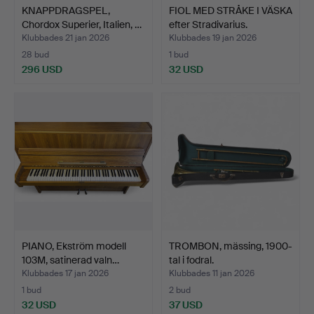
KNAPPDRAGSPEL,
FIOL MED STRÅKE I VÄSKA
Chordox Superier, Italien, …
efter Stradivarius.
Klubbades 21 jan 2026
Klubbades 19 jan 2026
28 bud
1 bud
296 USD
32 USD
PIANO, Ekström modell
TROMBON, mässing, 1900-
103M, satinerad valn…
tal i fodral.
Klubbades 17 jan 2026
Klubbades 11 jan 2026
1 bud
2 bud
32 USD
37 USD