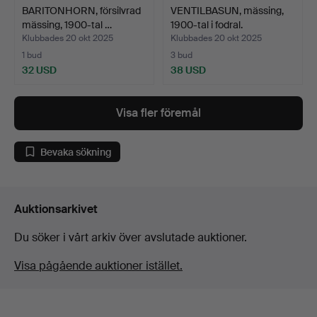
BARITONHORN, försilvrad
VENTILBASUN, mässing,
mässing, 1900-tal …
1900-tal i fodral.
Klubbades 20 okt 2025
Klubbades 20 okt 2025
1 bud
3 bud
32 USD
38 USD
Visa fler föremål
Bevaka sökning
Auktionsarkivet
Du söker i vårt arkiv över avslutade auktioner.
Visa pågående auktioner istället.