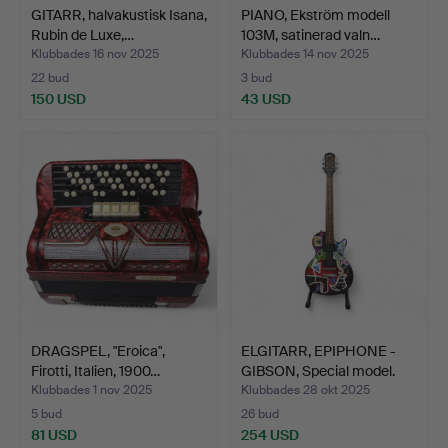
GITARR, halvakustisk Isana,
PIANO, Ekström modell
Rubin de Luxe,…
103M, satinerad valn…
Klubbades 16 nov 2025
Klubbades 14 nov 2025
22 bud
3 bud
150 USD
43 USD
DRAGSPEL, "Eroica",
ELGITARR, EPIPHONE -
Firotti, Italien, 1900…
GIBSON, Special model.
Klubbades 1 nov 2025
Klubbades 28 okt 2025
5 bud
26 bud
81 USD
254 USD