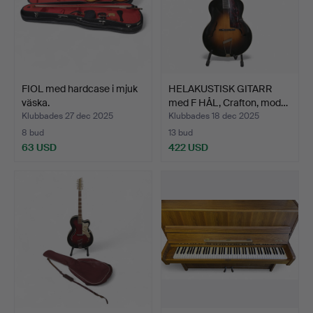
FIOL med hardcase i mjuk
HELAKUSTISK GITARR
väska.
med F HÅL, Crafton, mod…
Klubbades 27 dec 2025
Klubbades 18 dec 2025
8 bud
13 bud
63 USD
422 USD