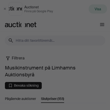
Auctionet
Visa
Stäng
Finns på Google Play
Auctionet.com
Filtrera
Musikinstrument
Musikinstrument på Limhamns
på
Auktionsbyrå
Limhamns
Bevaka sökning
Auktionsbyrå
Pågående auktioner
Slutpriser
(151)