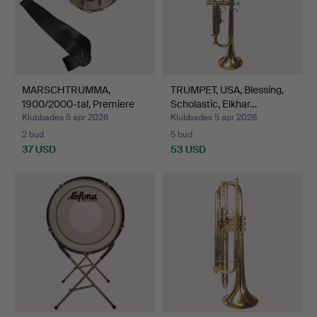
MARSCHTRUMMA,
TRUMPET, USA, Blessing,
1900/2000-tal, Premiere
Scholastic, Elkhar…
lite…
Klubbades 5 apr 2026
Klubbades 5 apr 2026
2 bud
5 bud
37 USD
53 USD