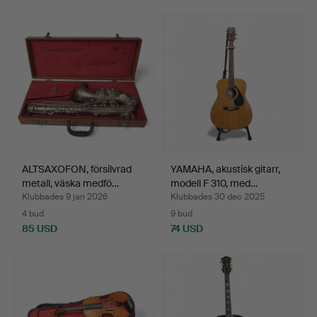
ALTSAXOFON, försilvrad
YAMAHA, akustisk gitarr,
metall, väska medfö…
modell F 310, med…
Klubbades 9 jan 2026
Klubbades 30 dec 2025
4 bud
9 bud
85 USD
74 USD